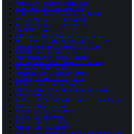
Publiczne Przedszkole w Szczeglicach
Publiczne Przedszkole w Szydłowie
Publiczne Przedszkole w Wiązownicy Dużej
Pustelnia Złotego Lasu w Rytwianach
Pustelnia Złotego Lasu w Rytwianach
PW ROBO Staszów
Raf-Gum SC. Usługi Wulkanizacyjne Bogoria
REH Complex Analis, Krzysztof Janecki, Staszów
Rehabilitacja Bożena Chmielewska, Szydłów
Rehabilitacja, Rafał Belusiak, Staszów
Rehabilitacja, Sylwia Janecka, Staszów
Remonty Budowlane Andrzej Pruski, Staszów
Restauracja „Perła” Golejów
Restauracja Hotel „Gościniec” Strużki
Restauracja Królewska w Szydłowie
Rolnictwo, usługi rolnicze Staszów
Roman Gorostowicz, ginekolog położnik, Staszów
Rossmann Staszów
Rozkład jazdy Busko-Zdrój – Sandomierz przez Staszów
Rozkład jazdy busów Gryf
Rozkład jazdy busów Połaniec
Rozkład jazdy Muszkieter
Rozkład jazdy PKS Połaniec
Rozkład jazdy PKS Staszów
Rozkład jazdy Sandomierz – Busko-Zdrój przez Staszów