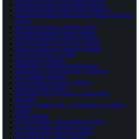
Kancelaria notarialna Agata Widanka Staszów
Kancelaria notarialna Elżbieta Skowron Staszów
Kancelaria Notarialna Karolina Kluszczyńska-Chmielewska
Staszów
Kancelarie adwokackie. Prawnik Staszów
Kancelarie notarialne. Notariusz Staszów
Karczma Świętokrzyska Staszów Golejów
Karol Trybuszkiewicz, weterynarz, Bogoria
Katarzyna Mrozowska, stomatolog, Staszów
Kebab Pod Toporem, Szydłów
Kino Impresja w Połańcu
Klinika Broccy filia Medical Margaret Spa
Klub Dziecięcy „Wesoły Pajacyk” w Staszowie
Koła Gospodyń Wiejskich
Koło Gospodyń Wiejskich w Jabłonicy
Komfopol Meble, Połaniec
Komis Anna Podyma, Staszów, ul. Krakowska 2
Komputery
Konkurs orzeszków Felix – 40 netbooków do wygrania
Kontakt
Kredyty Staszów
Krystyna Altenberg, lekarz internista, Staszów
Krystyna Dworak, reumatolog, Staszów
Krzysztof Gębura, weterynarz, Połaniec
Krzysztof Pragacz, chirurg, Staszów