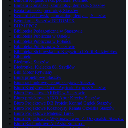
Barbara Augustowska, pediatra, Połaniec
Barbara Domańska, stomatolog, dentysta, Staszów
Beata Lubaszka, neurolog, Staszów
Bernard Lachowski, stomatolog, dentysta, Staszów
Betoniarnia Staszów BETOMEX
BHP i PPOŻ
Biblioteka Pedagogiczna w Staszowie
Biblioteka Publiczna w Osieku
Biblioteka Publiczna w Połańcu
Biblioteka Publiczna w Staszowie
Biblioteka Sichowska im. Krzysztofa i Zofii Radziwiłłów
Biblioteki
Biedronka Staszów
Biedronka, Kielecka 88, Szydłów
Biki Motor Rytwiany
Biura projektowe Staszów
Biura rachunkowe, usługi księgowe Staszów
Biuro Kredytowe Credit Agricole Express Staszów
Biuro Powiatowe ARiMR w Staszowie
Biuro projektowe AJKO Artur Kręcisz Staszów
Biuro Projektowe DB Projekt Konrad Gądek Staszów
Biuro Projektowe Kosztorysy Renata Orzelska Staszów
Biuro Projektowe Mateusz Turek
Biuro Projektowe z Wykonawstwem Z. Drzymalski Staszów
Biuro Rachunkowe Ad Astra Sp. z o.o.