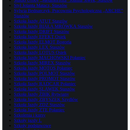
Studio Urody „Metamorfoza” Joanna Siwek, Staszów
Styl Jolanta Matacz, Staszów
Sylwia Bednarczyk, Pracownia Psychologiczna „ARCHE”
Staszów
Szkoła Jazdy ATUT Staszów
Szkoła Jazdy BIAŁA MRÓWKA Staszów
Szkoła Jazdy DRIFT Staszów
Szkoła Jazdy EFEKT Osiek
Szkoła Jazdy ELMOT Bogoria
Szkoła Jazdy LEX Staszów
Szkoła Jazdy LOTUS Osiek
Szkoła Jazdy MACHOWSKI Połaniec
Szkoła Jazdy MIREX Staszów
Szkoła Jazdy MOTOS Połaniec
Szkoła Jazdy POLMOT Staszów
Szkoła Jazdy PROMOT Staszów
Szkoła Jazdy RADCAR Połaniec
Szkoła Jazdy SLAWEK Staszów
Szkoła Jazdy ŻBIK Rytwiany
Szkoła Jazdy ZBYSZEK Szydłów
Szkoła Jazdy ZDZ Staszów
Szkoła Jazdy ZTE Połaniec
Szkolenia i kursy
Szkoły jazdy L
Szkoły podstawowe