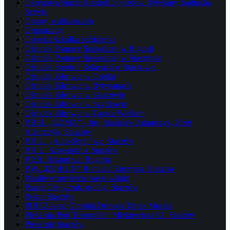
Okręgowa Stacja Kontroli Pojazdów Rytwiany, Sadłocha
Serwis
Opony, wulkanizacja
Organizacje
Osiecka Szkółka Jeździecka
Ośrodek Pomocy Społecznej w Bogorii
Ośrodek Pomocy Społecznej w Staszowie
Ośrodek Sportu i Rekreacji w Staszowie
Ośrodek Zdrowia w Osieku
Ośrodek Zdrowia w Rytwianach
Ośrodek Zdrowia w Staszowie
Ośrodek Zdrowia w Szydłowie
Ośrodek Zdrowia w Tursku Wielkim
P.B.H. „ADMA” – bis, Stanisław Adamczyk, Józef
Adamczyk, Staszów
P.H.U. „Auto-Shop” s.c. Staszów
P.H.U. Szostakdruk Staszów
P.P.H. Haland s.c. Bogoria
P.W. „IZOBUD” Romuald Zgrzywa, Staszów
Parafie w powiecie staszowskim
Paweł Olejniczak, urolog, Staszów
Pepco Staszów
PHU Zakład Obróbki Drewna Tartak Mostki
Piekarnia Pod Telegrafem, Mickiewicza 62, Staszów
Piekarnie Staszów