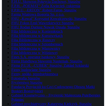
F.H.U. Skowron Pokrycia Dachowe, Staszów
F.P.H. „POEMAT” Zofia Kwiecień, cukiernia
F.P.H.U. „ERTON” Robert Faron, Staszów
Farma Wiatrowa Bogoria Sp. z o.o.
FHU „Kowal” Krzysztof Kowalczewski, Staszów
FHU Fokus Emil Wawrzkiewicz Staszów
FHU Rodan Dariusz Nowak Ossala, Staszów
Filia biblioteczna w Koniemłotach
Filia biblioteczna w Kurozwękach
Filia Biblioteczna w Ruszczy
Filia biblioteczna w Sztombergach
Filia biblioteczna w Wiązownicy
Filia biblioteczna w Wiśniowej
Fines S.A. operator bankowy, Staszów
Firma Handlowa Sławomir Nasternak, Staszów
Firma P.U.H. „CUBER” Staszów, Zakład Szklarski
Firmy budowlane Staszów
Firmy, spółki, przedsiębiorstwa
Fotografia Staszów
Fryzjerstwo Staszów
Fundacja Przyjaciół ku Czci Cudownego Obrazu Matki
Boskiej Bogoryjskiej
Gabinet Kosmetyczno – Fryzjerski Małgorzata Putelbergier,
Połaniec
Gabinet psychiatryczny Katarzyna Kielczyk, Staszów