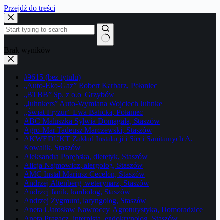
Przejdź do treści
Brak wyników
#9615 (bez tytułu)
„Auto-Eko-Gaz” Robert Karbarz, Połaniec
„BTBB” Sp. z o.o. Grzybów
„Juhnkers” Auto-Wymiana Wojciech Juhnke
„Świat Fryzur” Ewa Balicka, Połaniec
ABC Maluszka Sylwia Domagała, Staszów
Agro-Mar Tadeusz Marczewski, Staszów
AKWEDUKT Zakład Instalacji i Sieci Sanitarnych A.
Kowalik, Staszów
Aleksandra Porębska, dietetyk, Staszów
Alicja Najmowicz, alergolog, Staszów
AMC Instal Mariusz Cecelon, Staszów
Andrzej Altenberg, weterynarz, Staszów
Andrzej Janik, kardiolog, Staszów
Andrzej Zygmunt, laryngolog, Staszów
Aneta i Jarosław Nawroccy, Agroturystyka, Domoradzice
Aneta Pragacz, internista, endokrynolog, Staszów