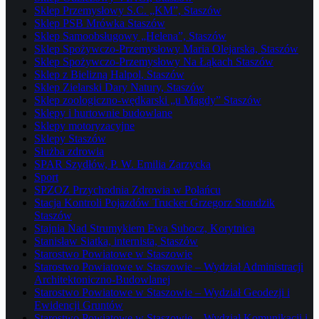
Sklep Przemysłowy S.C. „KM”, Staszów
Sklep PSB Mrówka Staszów
Sklep Samoobsługowy „Helena”, Staszów
Sklep Spożywczo-Przemysłowy Maria Olejarska, Staszów
Sklep Spożywczo-Przemysłowy Na Łąkach Staszów
Sklep z Bielizną Halpol, Staszów
Sklep Zielarski Dary Natury, Staszów
Sklep zoologiczno-wędkarski „u Magdy” Staszów
Sklepy i hurtownie budowlane
Sklepy motoryzacyjne
Sklepy Staszów
Służba zdrowia
SPAR Szydłów, P. W. Emilia Zarzycka
Sport
SPZOZ Przychodnia Zdrowia w Połańcu
Stacja Kontroli Pojazdów Trucker Grzegorz Stondzik
Staszów
Stajnia Nad Strumykiem Ewa Subocz, Korytnica
Stanisław Siatka, internista, Staszów
Starostwo Powiatowe w Staszowie
Starostwo Powiatowe w Staszowie – Wydział Administracji
Architektoniczno-Budowlanej
Starostwo Powiatowe w Staszowie – Wydział Geodezji i
Ewidencji Gruntów
Starostwo Powiatowe w Staszowie – Wydział Komunikacji i