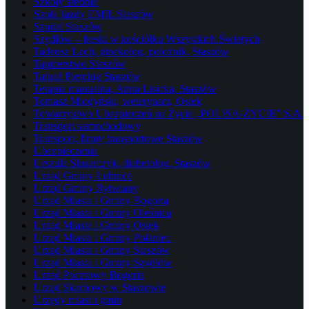
Szkoły średnie
Szoła Jazdy EMIL Staszów
Szpital Staszów
Szydłów – freski w kościółku Wszystkich Świetych
Tadeusz Lech, ginekolog, położnik, Staszów
Tapicerstwo Staszów
Tatuaż Piercing Staszów
Terapia manualna, Anna Lisicka, Staszów
Tomasz Miodyński, weterynarz, Osiek
Towarzystwo Ubezpieczeń na Życie „POLISA-ŻYCIE” S.A.
Transport samochodowy
Transport, firmy transportowe Staszów
Ubezpieczenia
Urszula Ślusarczyk, diabetolog, Staszów
Urząd Gminy Łubnice
Urząd Gminy Rytwiany
Urząd Miasta i Gminy Bogoria
Urząd Miasta i Gminy Oleśnica
Urząd Miasta i Gminy Osiek
Urząd Miasta i Gminy Połaniec
Urząd Miasta i Gminy Staszów
Urząd Miasta i Gminy Szydłów
Urząd Pocztowy Bogoria
Urząd Skarbowy w Staszowie
Urzędy miast i gmin