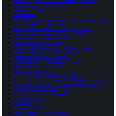
Mechanika pojazdowa Robert Sadłocha, Moszyny
Mechanika pojazdowa Staszów
Media Expert Staszów
Media lokalne
MERIDIAN Usługi Geodezyjne Maciej Sochacki, Staszów
Miejscowości Ziemi Staszowskiej
Miejsko-Gminne Centrum Kultury w Szydłowie
Miejsko-Gminny Ośrodek Kultury w Osieku
Mikołajkowy konkurs z Microsoftem
MKS Olimpia Pogoń Staszów
Mobilne Centrum Animacyjno-Eventowe Frajda
Monika Ramos-Bort, psychiatra, Staszów
Monika Wrona, neurolog, Staszów
Montanex Staszów – okna, drzwi, rolety
Multi – Max Sp. z o.o. Staszów
Muzea i izby pamięci
Niepubliczna Szkoła Muzyczna w Staszowie
Niepubliczny Specjalny Punkt Przedszkolny w Staszowie
NOWAX Sp. j. Producent pokryć dachowych, Staszów
NZOZ Centrum Medyczne Połaniec
Oddział Przedszkolny w Dobrej
Odkrywaj Szydłów
Oferty pracy
Oferty pracy PUP
OFMA Marek Porębski, Korytnica