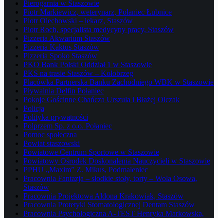
Pierogarnia w Staszowie
Piotr Markiewicz, weterynarz, Połaniec Łubnice
Piotr Olechowski – lekarz, Staszów
Piotr Roch, specjalista medycyny pracy, Staszów
Pizzeria Akwarium Staszów
Pizzeria Kaktus Staszów
Pizzeria Spoko Staszów
PKO Bank Polski Oddział 1 w Staszowie
PKS na trasie Staszów – Kołobrzeg
Placówka Partnerska Banku Zachodniego WBK w Staszowie
Pływalnia Delfin Połaniec
Pokoje Gościnne Chańcza Urszula i Błażej Olczak
Policja
Polityka prywatności
Polprzem Sp. z o.o. Połaniec
Pomoc społeczna
Powiat staszowski
Powiatowe Centrum Sportowe w Staszowie
Powiatowy Ośrodek Doskonalenia Nauczycieli w Staszowie
PPHU „Maxim” Z. Mikus, Podmaleniec
Pracownia Fantazja – słodkie stoły, torty – Wola Osowa,
Staszów
Pracownia Projektowa Aldona Krakowiak, Staszów
Pracownia Protetyki Stomatologicznej Dentam Staszów
Pracownia Psychologiczna A-TEST Henryka Markowska,