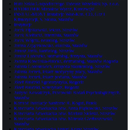
Huta Szkła Gospodarczego Tadeusz Wrześniak Sp. z o.o.
HYDROMIR Mirosław Wyraz, Kurozwęki
INSTAL-MONT Instalacje Wod-Kan, CO, Gaz i
Klimatyzacji, S. Skuza, Staszów
Instytucje
Jacek Fijałkowski, lekarz, Staszów
Jacek Kiełtucki, internista, Staszów
Jacek Wójcik, neurolog, Staszów
Janina Zajączkowska, okulista, Staszów
Janusz Janik, kardiolog, Staszów
Janusz Lubaszka, stomatolog, dentysta, Staszów
Joanna Kowalska-Brocka, dermatolog, Staszów Bogoria
Jolanta Gorostowicz, ortopeda traumatolog, Staszów
Jolanta Jeczeń, lekarz medycyny pracy, Staszów
Jolanta Jeczeń, lekarz pediatra, Staszów
Józef Brodzki Agroturystyka, Bogoria
Józef Brodzki, weterynarz, Bogoria
Justyna Kowalczyk, Pracownia Badań Psychologicznych,
Staszów
Kamrad Instalacje Sanitarne R. Kogut, Potok
Kancelaria Adwokacka adw. Anna Piątkowska, Staszów
Kancelaria Adwokacka adw. Mariusz Skórski, Staszów
Kancelaria Adwokacka adw. Mateusz Gierbuszewski,
Staszów
Kancelaria adwokacka Antoni Krupa Staszów