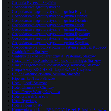
Gospoda Rycerska Szydłów
Gospodarstwa agroturystyczne
Gospodarstwa agroturystyczne – gmina Bogoria
Gospodarstwa agroturystyczne – gmina Łubnice
Gospodarstwa agroturystyczne – gmina Oleśnica
Gospodarstwa agroturystyczne – gmina Osiek
Gospodarstwa agroturystyczne – gmina Połaniec
Gospodarstwa agroturystyczne – gmina Rytwiany
Gospodarstwa agroturystyczne – gmina Staszów
Gospodarstwa agroturystyczne – gmina Szydłów
Gospodarstwo agroturystyczne Krystyna i Tadeusz Kubaccy
Grafdruk Plus Staszów
Grafdruk Zakład Poligraficzny A. Pasternak, Staszów
Grażyna Majka, Stanisław Majka, stomatologia, Staszów
Grażyna Ogonowska, otolaryngolog, audiolog, Staszów
Grupa Azoty KiZCHS Siarkopol S.A. w Grzybowie
Halina Gawlik-Serwatka, okulista, Staszów
Hipermarket Tesco Staszów
Hotel „Lord” Staszów
Hotel Chańcza w Chańczy
Hotel Cztery Wiatry Korytnica
Hotel Gwarek Staszów
Hotel Rytwiany
Hotele i pensjonaty
Hurtownia wod-kan „BEL-POL” Leszek Belusiak, Staszów