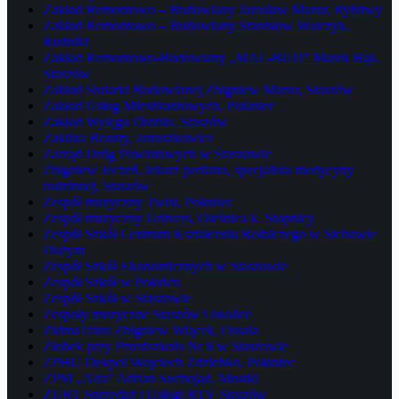
Zakład Remontowo – Budowlany Jarosław Mazur, Rybitwy
Zakład Remontowo – Budowlany Stanisław Walczyk,
Rudniki
Zakład Remontowo-Budowlany „MAL-BUD” Marek Bąk,
Staszów
Zakład Stolarki Budowlanej Zbigniew Mazur, Staszów
Zakład Usług Mieszkaniowych, Połaniec
Zakład Wylęgu Drobiu, Staszów
Żaklina Beauty, Januszkowice
Zarząd Dróg Powiatowych w Staszowie
Zbigniew Jeczeń, lekarz pediatra, specjalista medycyny
rodzinnej, Staszów
Zespół muzyczny Twist, Połaniec
Zespół muzyczny Univers, Oleśnica k. Stopnicy
Zespół Szkół Centrum Kształcenia Rolniczego w Sichowie
Dużym
Zespół Szkół Ekonomicznych w Staszowie
Zespół Szkół w Połańcu
Zespół Szkół w Staszowie
Zespoły muzyczne Staszów i okolice
ZidmaTrans Zbigniew Wiącek, Ossala
Żłobek przy Przedszkolu Nr 8 w Staszowie
ZPHU Dekpol Wojciech Zdziebko, Połaniec
ZPM „Alfa” Adrian Suchojad, Mostki
ZURT Sprzedaż i Usługi RTV Staszów