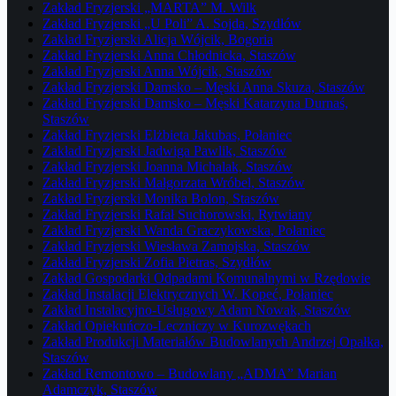
Zakład Fryzjerski „MARTA” M. Wilk
Zakład Fryzjerski „U Poli” A. Sojda, Szydłów
Zakład Fryzjerski Alicja Wójcik, Bogoria
Zakład Fryzjerski Anna Chłodnicka, Staszów
Zakład Fryzjerski Anna Wójcik, Staszów
Zakład Fryzjerski Damsko – Męski Anna Skuza, Staszów
Zakład Fryzjerski Damsko – Męski Katarzyna Durnaś,
Staszów
Zakład Fryzjerski Elżbieta Jakubas, Połaniec
Zakład Fryzjerski Jadwiga Pawlik, Staszów
Zakład Fryzjerski Joanna Michalak, Staszów
Zakład Fryzjerski Małgorzata Wróbel, Staszów
Zakład Fryzjerski Monika Bolon, Staszów
Zakład Fryzjerski Rafał Suchorowski, Rytwiany
Zakład Fryzjerski Wanda Graczykowska, Połaniec
Zakład Fryzjerski Wiesława Zamojska, Staszów
Zakład Fryzjerski Zofia Pietras, Szydłów
Zakład Gospodarki Odpadami Komunalnymi w Rzędowie
Zakład Instalacji Elektrycznych W. Kopeć, Połaniec
Zakład Instalacyjno-Usługowy Adam Nowak, Staszów
Zakład Opiekuńczo-Leczniczy w Kurozwękach
Zakład Produkcji Materiałów Budowlanych Andrzej Opałka,
Staszów
Zakład Remontowo – Budowlany „ADMA” Marian
Adamczyk, Staszów