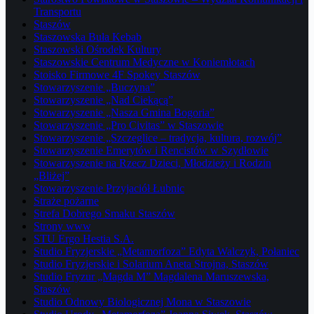
Transportu
Staszów
Staszowska Buła Kebab
Staszowski Ośrodek Kultury
Staszowskie Centrum Medyczne w Koniemłotach
Stoisko Firmowe 4F Spokey Staszów
Stowarzyszenie „Buczyna”
Stowarzyszenie „Nad Ciekącą”
Stowarzyszenie „Nasza Gmina Bogoria”
Stowarzyszenie „Pro Civitas” w Staszowie
Stowarzyszenie „Szczeglice – tradycja, kultura, rozwój”
Stowarzyszenie Emerytów i Rencistów w Szydłowie
Stowarzyszenie na Rzecz Dzieci, Młodzieży i Rodzin
„Bliżej”
Stowarzyszenie Przyjaciół Łubnic
Straże pożarne
Strefa Dobrego Smaku Staszów
Strony www
STU Ergo Hestia S.A.
Studio Fryzjerskie „Metamorfoza” Edyta Walczyk, Połaniec
Studio Fryzjerskie i Solarium Aneta Strojna, Staszów
Studio Fryzur „Magda M” Magdalena Maruszewska,
Staszów
Studio Odnowy Biologicznej Mona w Staszowie