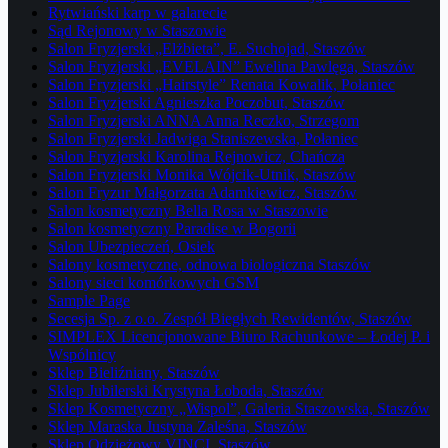
Rytwiański karp w galarecie
Sąd Rejonowy w Staszowie
Salon Fryzjerski „Elżbieta”, E. Suchojad, Staszów
Salon Fryzjerski „EVELAIN” Ewelina Pawlęga, Staszów
Salon Fryzjerski „Hairstyle” Renata Kowalik, Połaniec
Salon Fryzjerski Agnieszka Poczobut, Staszów
Salon Fryzjerski ANNA Anna Reczko, Strzegom
Salon Fryzjerski Jadwiga Staniszewska, Połaniec
Salon Fryzjerski Karolina Rejnowicz, Chańcza
Salon Fryzjerski Monika Wójcik-Utnik, Staszów
Salon Fryzur Małgorzata Adamkiewicz, Staszów
Salon kosmetyczny Bella Rosa w Staszowie
Salon kosmetyczny Paradise w Bogorii
Salon Ubezpieczeń, Osiek
Salony kosmetyczne, odnowa biologiczna Staszów
Salony sieci komórkowych GSM
Sample Page
Secesja Sp. z o.o. Zespół Biegłych Rewidentów, Staszów
SIMPLEX Licencjonowane Biuro Rachunkowe – Łodej P. i
Wspólnicy
Sklep Bieliźniany, Staszów
Sklep Jubilerski Krystyna Łoboda, Staszów
Sklep Kosmetyczny „Wispol”, Galeria Staszowska, Staszów
Sklep Maraska Justyna Zaleśna, Staszów
Sklep Odzieżowy VINCI, Staszów