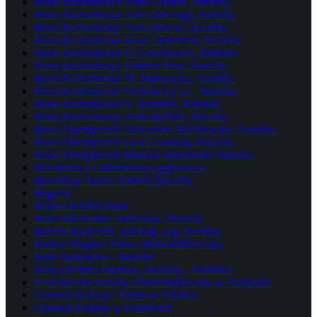
Biuro Rachunkowe Anna Gozdek, Staszów
Biuro Rachunkowe Anna Jabczuga, Staszów
Biuro Rachunkowe Anna Janicka, Staszów
Biuro Rachunkowe Beata Dzieciuch, Staszów
Biuro Rachunkowe D. Czechowicz, Połaniec
Biuro Rachunkowe Elżbieta Szot, Staszów
Biuro Rachunkowe M. Piątkowska, Staszów
Biuro Rachunkowe Piątkowscy s.c., Staszów
Biuro Rachunkowe S. Barabasz, Połaniec
Biuro Rachunkowe Zofia Ryńska, Staszów
Biuro Ubezpieczeń Aleksandra Wróblewska, Staszów
Biuro Ubezpieczeń Ewa Gronostaj, Staszów
Biuro Ubezpieczeń Mateusz Staszewski Staszów
Blacharstwo i lakiernictwo pojazdowe
BlackRose Studio Tatuażu Staszów
Bogoria
BOR-TRANS Osiek
BoxGSM Komis Telefonów, Staszów
Bożena Kwiecień, radiolog, usg, Staszów
Budkor Bogdan Sałata, Wola Wiśniowska
Busy Jurkowice – Staszów
Busy Oleśnica Staszów, Staszów – Oleśnica
Cech Rzemieślników i Przedsiębiorców w Staszowie
Centrum Kultury i Sztuki w Połańcu
Centrum Kultury w Łubnicach