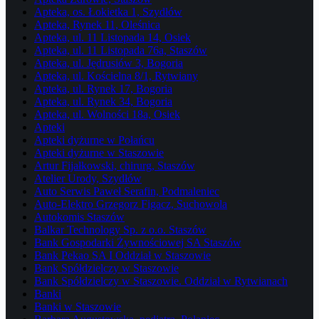
Apteka, os. Łokietka 1, Szydłów
Apteka, Rynek 11, Oleśnica
Apteka, ul. 11 Listopada 14, Osiek
Apteka, ul. 11 Listopada 76a, Staszów
Apteka, ul. Jędrusiów 3, Bogoria
Apteka, ul. Kościelna 8/1, Rytwiany
Apteka, ul. Rynek 17, Bogoria
Apteka, ul. Rynek 34, Bogoria
Apteka, ul. Wolności 18a, Osiek
Apteki
Apteki dyżurne w Połańcu
Apteki dyżurne w Staszowie
Artur Fijałkowski, chirurg, Staszów
Atelier Urody, Szydłów
Auto Serwis Paweł Serafin, Podmaleniec
Auto-Elektro Grzegorz Figacz, Suchowola
Autokomis Staszów
Balkar Technology Sp. z o.o. Staszów
Bank Gospodarki Żywnościowej SA Staszów
Bank Pekao SA I Oddział w Staszowie
Bank Spółdzielczy w Staszowie
Bank Spółdzielczy w Staszowie. Oddział w Rytwianach
Banki
Banki w Staszowie