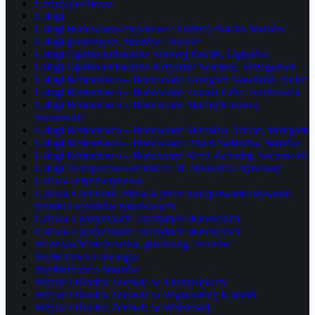
Urzędy pocztowe
Usługi
Usługi Budowlano-Projektowe Andrzej Bracha Staszów
Usługi geodezyjne, Staszów i okolice
Usługi Ogólnobudowlane Andrzej Pawlik, Oględów
Usługi Ogólnobudowlane Krzysztof Seremak, Strzegomek
Usługi Remontowo – Budowlane Grzegorz Sławiński, Sielec
Usługi Remontowo – Budowlane Łukasz Góra, Suchowola
Usługi Remontowo – Budowlane Maciej Kozoduj,
Suchowola
Usługi Remontowo – Budowlane Mirosław Anciar, Strzegom
Usługi Remontowo – Budowlane Paweł Sadłocha, Staszów
Usługi Remontowo – Budowlane Rafał Kozoduj, Suchowola
Usługi Transportowo-Rolnicze M. Niekurzak Rytwiany
Ustawa antynikotynowa
Ustawa o ochronie zdrowia przed następstwami używania
tytoniu i wyrobów tytoniowych
Ustawa o pożyczkach i kredytach studenckich
Ustawa o pożyczkach i kredytach studenckich
Wacława Matuszewska, ginekolog, Staszów
Wędkarstwo i zoologia
Wędliniarstwo Staszów
Wiejski Ośrodek Zdrowia w Kurozwękach
Wiejski Ośrodek Zdrowia w Wiązownicy Kolonii
Wiejski Ośrodek Zdrowia w Wiśniowej