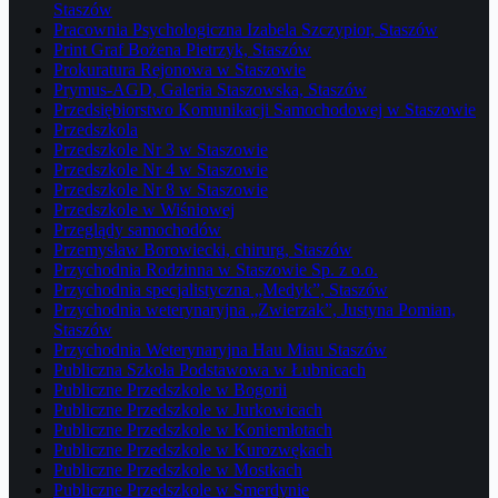
Staszów
Pracownia Psychologiczna Izabela Szczypior, Staszów
Print Graf Bożena Pietrzyk, Staszów
Prokuratura Rejonowa w Staszowie
Prymus-AGD, Galeria Staszowska, Staszów
Przedsiębiorstwo Komunikacji Samochodowej w Staszowie
Przedszkola
Przedszkole Nr 3 w Staszowie
Przedszkole Nr 4 w Staszowie
Przedszkole Nr 8 w Staszowie
Przedszkole w Wiśniowej
Przeglądy samochodów
Przemysław Borowiecki, chirurg, Staszów
Przychodnia Rodzinna w Staszowie Sp. z o.o.
Przychodnia specjalistyczna „Medyk”, Staszów
Przychodnia weterynaryjna „Zwierzak”, Justyna Pomian,
Staszów
Przychodnia Weterynaryjna Hau Miau Staszów
Publiczna Szkoła Podstawowa w Łubnicach
Publiczne Przedszkole w Bogorii
Publiczne Przedszkole w Jurkowicach
Publiczne Przedszkole w Koniemłotach
Publiczne Przedszkole w Kurozwękach
Publiczne Przedszkole w Mostkach
Publiczne Przedszkole w Smerdynie