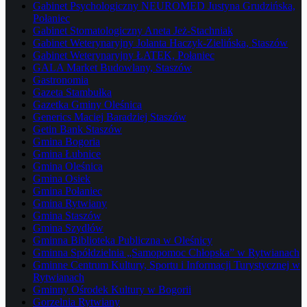
Gabinet Psychologiczny NEUROMED Justyna Grudzińska,
Połaniec
Gabinet Stomatologiczny Aneta Jeż-Stachniak
Gabinet Weterynaryjny Jolanta Haczyk-Zielińska, Staszów
Gabinet Weterynaryjny ŁATEK, Połaniec
GALA Market Budowlany, Staszów
Gastronomia
Gazeta Stambułka
Gazetka Gminy Oleśnica
Generics Maciej Baradziej Staszów
Getin Bank Staszów
Gmina Bogoria
Gmina Łubnice
Gmina Oleśnica
Gmina Osiek
Gmina Połaniec
Gmina Rytwiany
Gmina Staszów
Gmina Szydłów
Gminna Biblioteka Publiczna w Oleśnicy
Gminna Spółdzielnia „Samopomoc Chłopska” w Rytwianach
Gminne Centrum Kultury, Sportu i Informacji Turystycznej w
Rytwianach
Gminny Ośrodek Kultury w Bogorii
Gorzelnia Rytwiany