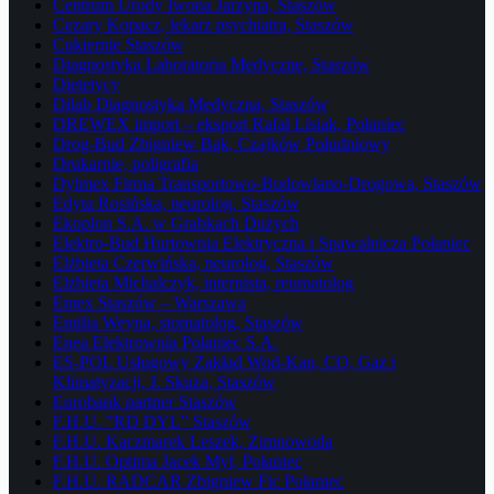
Centrum Urody Iwona Jarzyna, Staszów
Cezary Kopacz, lekarz psychiatra, Staszów
Cukiernie Staszów
Diagnostyka Laboratoria Medyczne, Staszów
Dietetycy
Dilab Diagnostyka Medyczna, Staszów
DREWEX import – eksport Rafał Lisiak, Połaniec
Drog-Bud Zbigniew Bąk, Czajków Południowy
Drukarnie, poligrafia
Dylmex Firma Transportowo-Budowlano-Drogowa, Staszów
Edyta Rosińska, neurolog, Staszów
Ekoplon S.A. w Grabkach Dużych
Elektro-Bud Hurtownia Elektryczna i Spawalnicza Połaniec
Elżbieta Czerwińska, neurolog, Staszów
Elżbieta Michalczyk, internista, reumatolog
Emex Staszów – Warszawa
Emilia Weyna, stomatolog, Staszów
Enea Elektrownia Połaniec S.A.
ES-POL Usługowy Zakład Wod-Kan, CO, Gaz i
Klimatyzacji, J. Skuza, Staszów
Eurobank partner Staszów
F.H.U. ”RD DYL” Staszów
F.H.U. Kaczmarek Leszek, Zimnowoda
F.H.U. Optima Jacek Myl, Połaniec
F.H.U. RADCAR Zbigniew Fic Połaniec