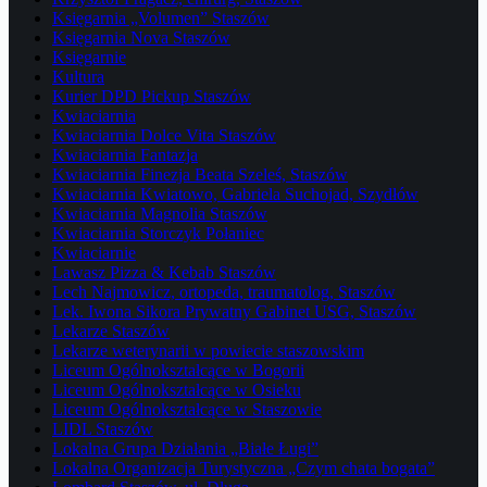
Księgarnia „Volumen” Staszów
Księgarnia Nova Staszów
Księgarnie
Kultura
Kurier DPD Pickup Staszów
Kwiaciarnia
Kwiaciarnia Dolce Vita Staszów
Kwiaciarnia Fantazja
Kwiaciarnia Finezja Beata Szeleś, Staszów
Kwiaciarnia Kwiatowo, Gabriela Suchojad, Szydłów
Kwiaciarnia Magnolia Staszów
Kwiaciarnia Storczyk Połaniec
Kwiaciarnie
Lawasz Pizza & Kebab Staszów
Lech Najmowicz, ortopeda, traumatolog, Staszów
Lek. Iwona Sikora Prywatny Gabinet USG, Staszów
Lekarze Staszów
Lekarze weterynarii w powiecie staszowskim
Liceum Ogólnokształcące w Bogorii
Liceum Ogólnokształcące w Osieku
Liceum Ogólnokształcące w Staszowie
LIDL Staszów
Lokalna Grupa Działania „Białe Ługi”
Lokalna Organizacja Turystyczna „Czym chata bogata”