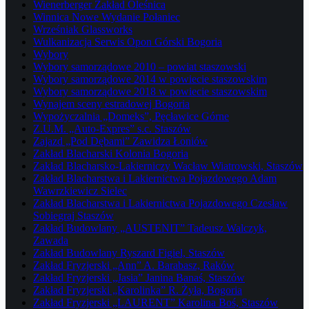
Wienerberger Zakład Oleśnica
Winnica Nowe Wydanie Połaniec
Wrześniak Glassworks
Wulkanizacja Serwis Opon Górski Bogoria
Wybory
Wybory samorządowe 2010 – powiat staszowski
Wybory samorządowe 2014 w powiecie staszowskim
Wybory samorządowe 2018 w powiecie staszowskim
Wynajem sceny estradowej Bogoria
Wypożyczalnia „Domeks”, Pęcławice Górne
Z.U.M. „Auto-Expres” s.c. Staszów
Zajazd „Pod Dębami” Zawidza Łoniów
Zakład Blacharski Kolonia Bogoria
Zakład Blacharsko-Lakierniczy Wacław Wiatrowski, Staszów
Zakład Blacharstwa i Lakiernictwa Pojazdowego Adam
Wawrzkiewicz Sielec
Zakład Blacharstwa i Lakiernictwa Pojazdowego Czesław
Sobiegraj Staszów
Zakład Budowlany „AUSTENIT” Tadeusz Walczyk,
Zawada
Zakład Budowlany Ryszard Figiel, Staszów
Zakład Fryzjerski „Ann” A. Barabasz, Raków
Zakład Fryzjerski „Jasia” Janina Banaś, Staszów
Zakład Fryzjerski „Karolinka” R. Żyła, Bogoria
Zakład Fryzjerski „LAURENT” Karolina Boś, Staszów