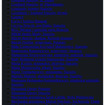
Lombard Staszów, ul. Długa
Lombard Staszów, ul. Piłsudskiego
Lombardy, komisy Staszów
Loombard – lombard Staszów, Rynek
Łubnice
Łucja i Andrzej Banasik
Lucyna Nowak, psychiatra, Staszów
M.G. Montaż i sprzedaż opon Bogoria
M&M Studio Mody, Staszów
Maciej Brocki, okulista, Bogoria Staszów
Maciej Dulęba, weterynarz, Połaniec
Mała Gastronomia Krzysztof Malanowicz, Staszów
Małgorzata Banachewicz, weterynarz, Stopnica
Małgorzata Węgrzynowska, ginekolog, położnik, Staszów
Mały Robinson Galeria Staszowska, Staszów
Maria Kuźnia, stomatolog, dentysta, Staszów
Maria Modrzewska, lekarz, Staszów
Maria Tombarkiewicz, stomatolog, Staszów
Mariola Maksoń, stomatolog, dentysta, Staszów
Marzanna Bednarska-Nadgrodkiewicz, ginekolog położnik,
Staszów
Mazagum Opony Połaniec
Mazagum Opony Staszów
Mechanika pojazdowa Jacek Cieślik, Wola Wiśniowska
Mechanika pojazdowa Marcin Nieckarz, Suchowola, Osiek