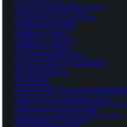
Farma Wiatrowa Bogoria Sp. z o.o.
FHU „Kowal” Krzysztof Kowalczewski, Staszów
FHU Fokus Emil Wawrzkiewicz Staszów
FHU Rodan Dariusz Nowak Ossala, Staszów
Filia biblioteczna w Koniemłotach
Filia biblioteczna w Kurozwękach
Filia Biblioteczna w Ruszczy
Filia biblioteczna w Sztombergach
Filia biblioteczna w Wiązownicy
Filia biblioteczna w Wiśniowej
Fines S.A. operator bankowy, Staszów
Firma Handlowa Sławomir Nasternak, Staszów
Firma P.U.H. „CUBER” Staszów, Zakład Szklarski
Firmy budowlane Staszów
Firmy, spółki, przedsiębiorstwa
Fotografia Staszów
Fryzjerstwo Staszów
Fundacja Przyjaciół ku Czci Cudownego Obrazu Matki Boskiej
Gabinet Kosmetyczno – Fryzjerski Małgorzata Putelbergier, Po
Gabinet psychiatryczny Katarzyna Kielczyk, Staszów
Gabinet Psychologiczny NEUROMED Justyna Grudzińska, Po
Gabinet Stomatologiczny Aneta Jeż-Stachniak
Gabinet Weterynaryjny Jolanta Haczyk-Zielińska, Staszów
Gabinet Weterynaryjny ŁATEK, Połaniec
GALA Market Budowlany, Staszów