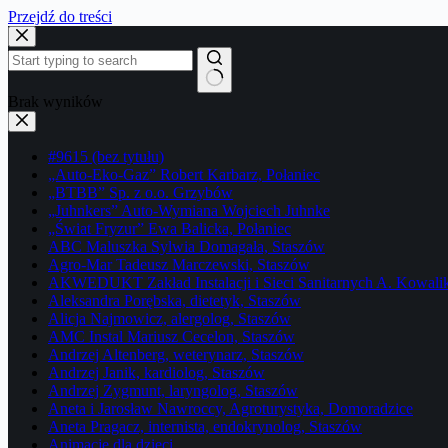
Przejdź do treści
Brak wyników
#9615 (bez tytułu)
„Auto-Eko-Gaz” Robert Karbarz, Połaniec
„BTBB” Sp. z o.o. Grzybów
„Juhnkers” Auto-Wymiana Wojciech Juhnke
„Świat Fryzur” Ewa Balicka, Połaniec
ABC Maluszka Sylwia Domagała, Staszów
Agro-Mar Tadeusz Marczewski, Staszów
AKWEDUKT Zakład Instalacji i Sieci Sanitarnych A. Kowali
Aleksandra Porębska, dietetyk, Staszów
Alicja Najmowicz, alergolog, Staszów
AMC Instal Mariusz Cecelon, Staszów
Andrzej Altenberg, weterynarz, Staszów
Andrzej Janik, kardiolog, Staszów
Andrzej Zygmunt, laryngolog, Staszów
Aneta i Jarosław Nawroccy, Agroturystyka, Domoradzice
Aneta Pragacz, internista, endokrynolog, Staszów
Animacje dla dzieci