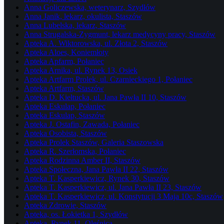
Anna Goliczewska, weterynarz, Szydłów
Anna Janik, lekarz, okulista, Staszów
Anna Lubelska, lekarz, Staszów
Anna Strugalska-Zygmunt, lekarz medycyny pracy, Staszów
Apteka A. Wiktorowska, ul. Złota 2, Staszów
Apteka Aloes, Koniemłoty
Apteka Apfarm, Połaniec
Apteka Arnika, ul. Rynek 13, Osiek
Apteka Artfarm Prolek, ul. Czarnieckiego 1, Połaniec
Apteka Artfarm, Staszów
Apteka D. Kiełtucka, ul. Jana Pawła II 10, Staszów
Apteka Eskulap, Połaniec
Apteka Eskulap, Staszów
Apteka J. Ostafin, Zawada, Połaniec
Apteka Osobista, Staszów
Apteka Prolek Staszów, Galeria Staszowska
Apteka R. Szerłomska, Połaniec
Apteka Rodzinna Amber II, Staszów
Apteka Społeczna, Jana Pawła II 22, Staszów
Apteka T. Kasperkiewicz, Rynek 30, Staszów
Apteka T. Kasperkiewicz, ul. Jana Pawła II 23, Staszów
Apteka T. Kasperkiewicz, ul. Konstytucji 3 Maja 10c, Staszów
Apteka Zdrowie, Staszów
Apteka, os. Łokietka 1, Szydłów
Apteka, Rynek 11, Oleśnica