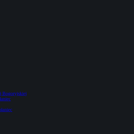
 Bogoryjskiej
łaniec
łaniec