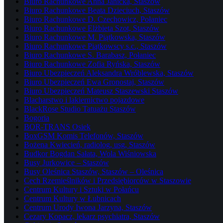
Biuro Rachunkowe Anna Janicka, Staszów
Biuro Rachunkowe Beata Dzieciuch, Staszów
Biuro Rachunkowe D. Czechowicz, Połaniec
Biuro Rachunkowe Elżbieta Szot, Staszów
Biuro Rachunkowe M. Piątkowska, Staszów
Biuro Rachunkowe Piątkowscy s.c., Staszów
Biuro Rachunkowe S. Barabasz, Połaniec
Biuro Rachunkowe Zofia Ryńska, Staszów
Biuro Ubezpieczeń Aleksandra Wróblewska, Staszów
Biuro Ubezpieczeń Ewa Gronostaj, Staszów
Biuro Ubezpieczeń Mateusz Staszewski Staszów
Blacharstwo i lakiernictwo pojazdowe
BlackRose Studio Tatuażu Staszów
Bogoria
BOR-TRANS Osiek
BoxGSM Komis Telefonów, Staszów
Bożena Kwiecień, radiolog, usg, Staszów
Budkor Bogdan Sałata, Wola Wiśniowska
Busy Jurkowice – Staszów
Busy Oleśnica Staszów, Staszów – Oleśnica
Cech Rzemieślników i Przedsiębiorców w Staszowie
Centrum Kultury i Sztuki w Połańcu
Centrum Kultury w Łubnicach
Centrum Urody Iwona Jarzyna, Staszów
Cezary Kopacz, lekarz psychiatra, Staszów