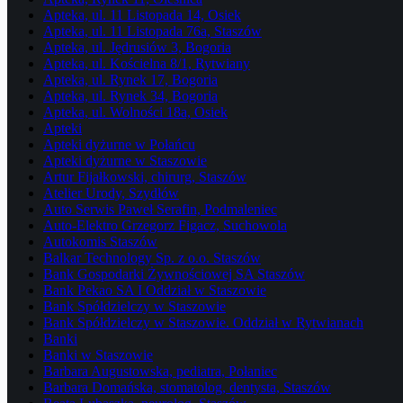
Apteka, ul. 11 Listopada 14, Osiek
Apteka, ul. 11 Listopada 76a, Staszów
Apteka, ul. Jędrusiów 3, Bogoria
Apteka, ul. Kościelna 8/1, Rytwiany
Apteka, ul. Rynek 17, Bogoria
Apteka, ul. Rynek 34, Bogoria
Apteka, ul. Wolności 18a, Osiek
Apteki
Apteki dyżurne w Połańcu
Apteki dyżurne w Staszowie
Artur Fijałkowski, chirurg, Staszów
Atelier Urody, Szydłów
Auto Serwis Paweł Serafin, Podmaleniec
Auto-Elektro Grzegorz Figacz, Suchowola
Autokomis Staszów
Balkar Technology Sp. z o.o. Staszów
Bank Gospodarki Żywnościowej SA Staszów
Bank Pekao SA I Oddział w Staszowie
Bank Spółdzielczy w Staszowie
Bank Spółdzielczy w Staszowie. Oddział w Rytwianach
Banki
Banki w Staszowie
Barbara Augustowska, pediatra, Połaniec
Barbara Domańska, stomatolog, dentysta, Staszów