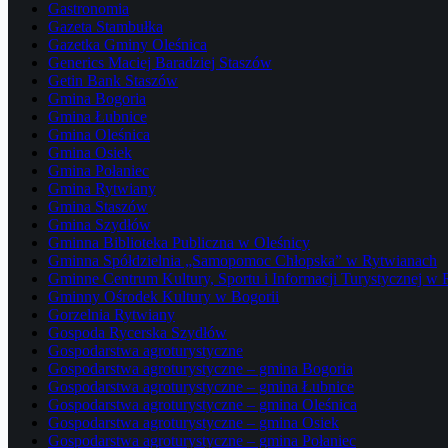
Gastronomia
Gazeta Stambułka
Gazetka Gminy Oleśnica
Generics Maciej Baradziej Staszów
Getin Bank Staszów
Gmina Bogoria
Gmina Łubnice
Gmina Oleśnica
Gmina Osiek
Gmina Połaniec
Gmina Rytwiany
Gmina Staszów
Gmina Szydłów
Gminna Biblioteka Publiczna w Oleśnicy
Gminna Spółdzielnia „Samopomoc Chłopska” w Rytwianach
Gminne Centrum Kultury, Sportu i Informacji Turystycznej w
Gminny Ośrodek Kultury w Bogorii
Gorzelnia Rytwiany
Gospoda Rycerska Szydłów
Gospodarstwa agroturystyczne
Gospodarstwa agroturystyczne – gmina Bogoria
Gospodarstwa agroturystyczne – gmina Łubnice
Gospodarstwa agroturystyczne – gmina Oleśnica
Gospodarstwa agroturystyczne – gmina Osiek
Gospodarstwa agroturystyczne – gmina Połaniec