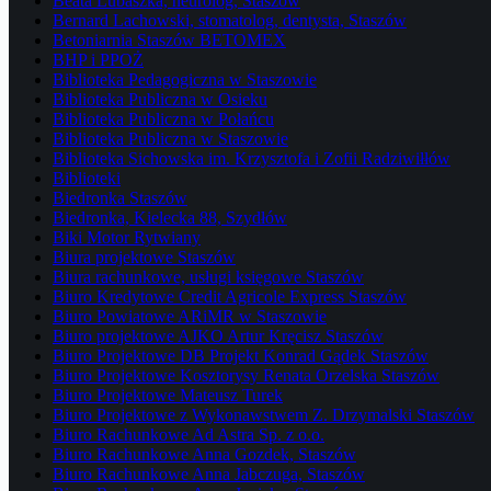
Beata Lubaszka, neurolog, Staszów
Bernard Lachowski, stomatolog, dentysta, Staszów
Betoniarnia Staszów BETOMEX
BHP i PPOŻ
Biblioteka Pedagogiczna w Staszowie
Biblioteka Publiczna w Osieku
Biblioteka Publiczna w Połańcu
Biblioteka Publiczna w Staszowie
Biblioteka Sichowska im. Krzysztofa i Zofii Radziwiłłów
Biblioteki
Biedronka Staszów
Biedronka, Kielecka 88, Szydłów
Biki Motor Rytwiany
Biura projektowe Staszów
Biura rachunkowe, usługi księgowe Staszów
Biuro Kredytowe Credit Agricole Express Staszów
Biuro Powiatowe ARiMR w Staszowie
Biuro projektowe AJKO Artur Kręcisz Staszów
Biuro Projektowe DB Projekt Konrad Gądek Staszów
Biuro Projektowe Kosztorysy Renata Orzelska Staszów
Biuro Projektowe Mateusz Turek
Biuro Projektowe z Wykonawstwem Z. Drzymalski Staszów
Biuro Rachunkowe Ad Astra Sp. z o.o.
Biuro Rachunkowe Anna Gozdek, Staszów
Biuro Rachunkowe Anna Jabczuga, Staszów