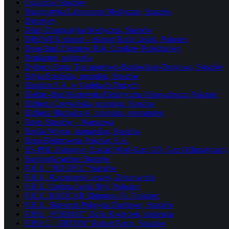
Cukiernie Staszów
Diagnostyka Laboratoria Medyczne, Staszów
Dietetycy
Dilab Diagnostyka Medyczna, Staszów
DREWEX import – eksport Rafał Lisiak, Połaniec
Drog-Bud Zbigniew Bąk, Czajków Południowy
Drukarnie, poligrafia
Dylmex Firma Transportowo-Budowlano-Drogowa, Staszów
Edyta Rosińska, neurolog, Staszów
Ekoplon S.A. w Grabkach Dużych
Elektro-Bud Hurtownia Elektryczna i Spawalnicza Połaniec
Elżbieta Czerwińska, neurolog, Staszów
Elżbieta Michalczyk, internista, reumatolog
Emex Staszów – Warszawa
Emilia Weyna, stomatolog, Staszów
Enea Elektrownia Połaniec S.A.
ES-POL Usługowy Zakład Wod-Kan, CO, Gaz i Klimatyzacji, 
Eurobank partner Staszów
F.H.U. ”RD DYL” Staszów
F.H.U. Kaczmarek Leszek, Zimnowoda
F.H.U. Optima Jacek Myl, Połaniec
F.H.U. RADCAR Zbigniew Fic Połaniec
F.H.U. Skowron Pokrycia Dachowe, Staszów
F.P.H. „POEMAT” Zofia Kwiecień, cukiernia
F.P.H.U. „ERTON” Robert Faron, Staszów