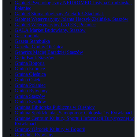
Gabinet Psychologiczny NEUROMED Justyna Grudzińska,
Połaniec
Gabinet Stomatologiczny Aneta Jeż-Stachniak
Gabinet Weterynaryjny Jolanta Haczyk-Zielińska, Staszów
Gabinet Weterynaryjny ŁATEK, Połaniec
GALA Market Budowlany, Staszów
Gastronomia
Gazeta Stambułka
Gazetka Gminy Oleśnica
Generics Maciej Baradziej Staszów
Getin Bank Staszów
Gmina Bogoria
Gmina Łubnice
Gmina Oleśnica
Gmina Osiek
Gmina Połaniec
Gmina Rytwiany
Gmina Staszów
Gmina Szydłów
Gminna Biblioteka Publiczna w Oleśnicy
Gminna Spółdzielnia „Samopomoc Chłopska” w Rytwianach
Gminne Centrum Kultury, Sportu i Informacji Turystycznej w
Rytwianach
Gminny Ośrodek Kultury w Bogorii
Gorzelnia Rytwiany