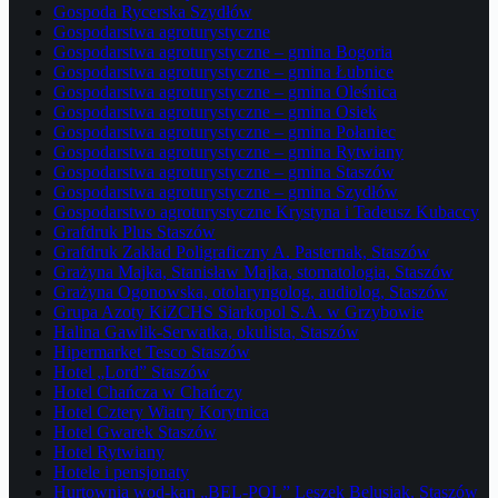
Gospoda Rycerska Szydłów
Gospodarstwa agroturystyczne
Gospodarstwa agroturystyczne – gmina Bogoria
Gospodarstwa agroturystyczne – gmina Łubnice
Gospodarstwa agroturystyczne – gmina Oleśnica
Gospodarstwa agroturystyczne – gmina Osiek
Gospodarstwa agroturystyczne – gmina Połaniec
Gospodarstwa agroturystyczne – gmina Rytwiany
Gospodarstwa agroturystyczne – gmina Staszów
Gospodarstwa agroturystyczne – gmina Szydłów
Gospodarstwo agroturystyczne Krystyna i Tadeusz Kubaccy
Grafdruk Plus Staszów
Grafdruk Zakład Poligraficzny A. Pasternak, Staszów
Grażyna Majka, Stanisław Majka, stomatologia, Staszów
Grażyna Ogonowska, otolaryngolog, audiolog, Staszów
Grupa Azoty KiZCHS Siarkopol S.A. w Grzybowie
Halina Gawlik-Serwatka, okulista, Staszów
Hipermarket Tesco Staszów
Hotel „Lord” Staszów
Hotel Chańcza w Chańczy
Hotel Cztery Wiatry Korytnica
Hotel Gwarek Staszów
Hotel Rytwiany
Hotele i pensjonaty
Hurtownia wod-kan „BEL-POL” Leszek Belusiak, Staszów