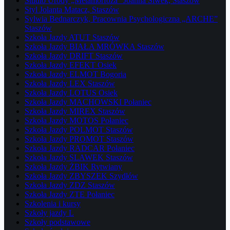
Studio Urody „Metamorfoza” Joanna Siwek, Staszów
Styl Jolanta Matacz, Staszów
Sylwia Bednarczyk, Pracownia Psychologiczna „ARCHE”
Staszów
Szkoła Jazdy ATUT Staszów
Szkoła Jazdy BIAŁA MRÓWKA Staszów
Szkoła Jazdy DRIFT Staszów
Szkoła Jazdy EFEKT Osiek
Szkoła Jazdy ELMOT Bogoria
Szkoła Jazdy LEX Staszów
Szkoła Jazdy LOTUS Osiek
Szkoła Jazdy MACHOWSKI Połaniec
Szkoła Jazdy MIREX Staszów
Szkoła Jazdy MOTOS Połaniec
Szkoła Jazdy POLMOT Staszów
Szkoła Jazdy PROMOT Staszów
Szkoła Jazdy RADCAR Połaniec
Szkoła Jazdy SLAWEK Staszów
Szkoła Jazdy ŻBIK Rytwiany
Szkoła Jazdy ZBYSZEK Szydłów
Szkoła Jazdy ZDZ Staszów
Szkoła Jazdy ZTE Połaniec
Szkolenia i kursy
Szkoły jazdy L
Szkoły podstawowe