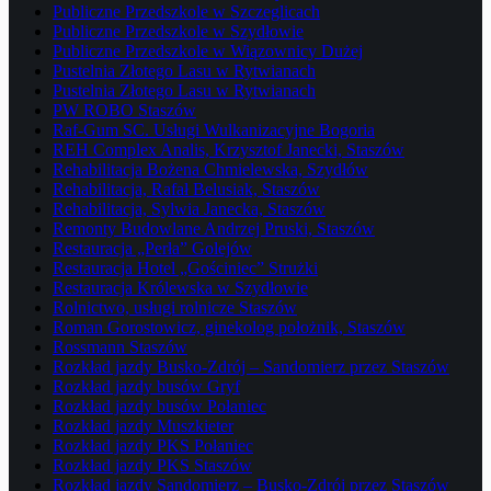
Publiczne Przedszkole w Szczeglicach
Publiczne Przedszkole w Szydłowie
Publiczne Przedszkole w Wiązownicy Dużej
Pustelnia Złotego Lasu w Rytwianach
Pustelnia Złotego Lasu w Rytwianach
PW ROBO Staszów
Raf-Gum SC. Usługi Wulkanizacyjne Bogoria
REH Complex Analis, Krzysztof Janecki, Staszów
Rehabilitacja Bożena Chmielewska, Szydłów
Rehabilitacja, Rafał Belusiak, Staszów
Rehabilitacja, Sylwia Janecka, Staszów
Remonty Budowlane Andrzej Pruski, Staszów
Restauracja „Perła” Golejów
Restauracja Hotel „Gościniec” Strużki
Restauracja Królewska w Szydłowie
Rolnictwo, usługi rolnicze Staszów
Roman Gorostowicz, ginekolog położnik, Staszów
Rossmann Staszów
Rozkład jazdy Busko-Zdrój – Sandomierz przez Staszów
Rozkład jazdy busów Gryf
Rozkład jazdy busów Połaniec
Rozkład jazdy Muszkieter
Rozkład jazdy PKS Połaniec
Rozkład jazdy PKS Staszów
Rozkład jazdy Sandomierz – Busko-Zdrój przez Staszów