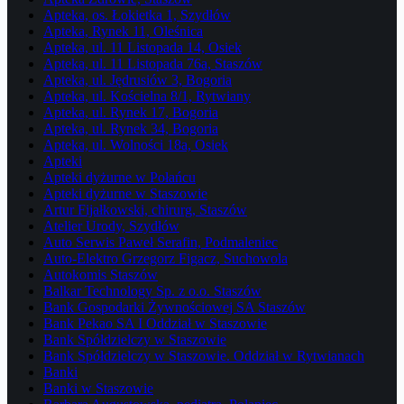
Apteka, os. Łokietka 1, Szydłów
Apteka, Rynek 11, Oleśnica
Apteka, ul. 11 Listopada 14, Osiek
Apteka, ul. 11 Listopada 76a, Staszów
Apteka, ul. Jędrusiów 3, Bogoria
Apteka, ul. Kościelna 8/1, Rytwiany
Apteka, ul. Rynek 17, Bogoria
Apteka, ul. Rynek 34, Bogoria
Apteka, ul. Wolności 18a, Osiek
Apteki
Apteki dyżurne w Połańcu
Apteki dyżurne w Staszowie
Artur Fijałkowski, chirurg, Staszów
Atelier Urody, Szydłów
Auto Serwis Paweł Serafin, Podmaleniec
Auto-Elektro Grzegorz Figacz, Suchowola
Autokomis Staszów
Balkar Technology Sp. z o.o. Staszów
Bank Gospodarki Żywnościowej SA Staszów
Bank Pekao SA I Oddział w Staszowie
Bank Spółdzielczy w Staszowie
Bank Spółdzielczy w Staszowie. Oddział w Rytwianach
Banki
Banki w Staszowie