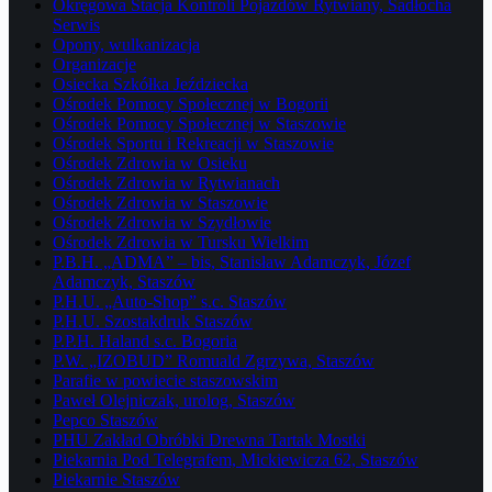
Okręgowa Stacja Kontroli Pojazdów Rytwiany, Sadłocha
Serwis
Opony, wulkanizacja
Organizacje
Osiecka Szkółka Jeździecka
Ośrodek Pomocy Społecznej w Bogorii
Ośrodek Pomocy Społecznej w Staszowie
Ośrodek Sportu i Rekreacji w Staszowie
Ośrodek Zdrowia w Osieku
Ośrodek Zdrowia w Rytwianach
Ośrodek Zdrowia w Staszowie
Ośrodek Zdrowia w Szydłowie
Ośrodek Zdrowia w Tursku Wielkim
P.B.H. „ADMA” – bis, Stanisław Adamczyk, Józef
Adamczyk, Staszów
P.H.U. „Auto-Shop” s.c. Staszów
P.H.U. Szostakdruk Staszów
P.P.H. Haland s.c. Bogoria
P.W. „IZOBUD” Romuald Zgrzywa, Staszów
Parafie w powiecie staszowskim
Paweł Olejniczak, urolog, Staszów
Pepco Staszów
PHU Zakład Obróbki Drewna Tartak Mostki
Piekarnia Pod Telegrafem, Mickiewicza 62, Staszów
Piekarnie Staszów