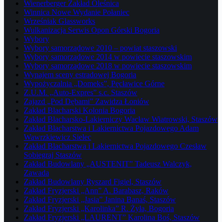
Wienerberger Zakład Oleśnica
Winnica Nowe Wydanie Połaniec
Wrześniak Glassworks
Wulkanizacja Serwis Opon Górski Bogoria
Wybory
Wybory samorządowe 2010 – powiat staszowski
Wybory samorządowe 2014 w powiecie staszowskim
Wybory samorządowe 2018 w powiecie staszowskim
Wynajem sceny estradowej Bogoria
Wypożyczalnia „Domeks”, Pęcławice Górne
Z.U.M. „Auto-Expres” s.c. Staszów
Zajazd „Pod Dębami” Zawidza Łoniów
Zakład Blacharski Kolonia Bogoria
Zakład Blacharsko-Lakierniczy Wacław Wiatrowski, Staszów
Zakład Blacharstwa i Lakiernictwa Pojazdowego Adam
Wawrzkiewicz Sielec
Zakład Blacharstwa i Lakiernictwa Pojazdowego Czesław
Sobiegraj Staszów
Zakład Budowlany „AUSTENIT” Tadeusz Walczyk,
Zawada
Zakład Budowlany Ryszard Figiel, Staszów
Zakład Fryzjerski „Ann” A. Barabasz, Raków
Zakład Fryzjerski „Jasia” Janina Banaś, Staszów
Zakład Fryzjerski „Karolinka” R. Żyła, Bogoria
Zakład Fryzjerski „LAURENT” Karolina Boś, Staszów