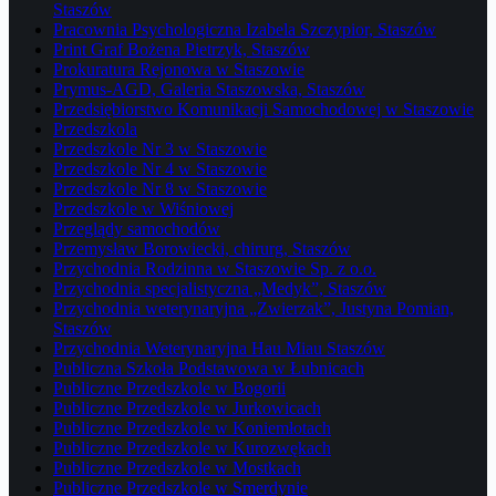
Staszów
Pracownia Psychologiczna Izabela Szczypior, Staszów
Print Graf Bożena Pietrzyk, Staszów
Prokuratura Rejonowa w Staszowie
Prymus-AGD, Galeria Staszowska, Staszów
Przedsiębiorstwo Komunikacji Samochodowej w Staszowie
Przedszkola
Przedszkole Nr 3 w Staszowie
Przedszkole Nr 4 w Staszowie
Przedszkole Nr 8 w Staszowie
Przedszkole w Wiśniowej
Przeglądy samochodów
Przemysław Borowiecki, chirurg, Staszów
Przychodnia Rodzinna w Staszowie Sp. z o.o.
Przychodnia specjalistyczna „Medyk”, Staszów
Przychodnia weterynaryjna „Zwierzak”, Justyna Pomian,
Staszów
Przychodnia Weterynaryjna Hau Miau Staszów
Publiczna Szkoła Podstawowa w Łubnicach
Publiczne Przedszkole w Bogorii
Publiczne Przedszkole w Jurkowicach
Publiczne Przedszkole w Koniemłotach
Publiczne Przedszkole w Kurozwękach
Publiczne Przedszkole w Mostkach
Publiczne Przedszkole w Smerdynie