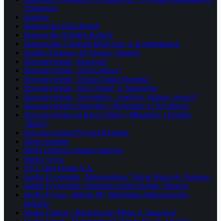
Transportu
Staszów
Staszowska Buła Kebab
Staszowski Ośrodek Kultury
Staszowskie Centrum Medyczne w Koniemłotach
Stoisko Firmowe 4F Spokey Staszów
Stowarzyszenie „Buczyna”
Stowarzyszenie „Nad Ciekącą”
Stowarzyszenie „Nasza Gmina Bogoria”
Stowarzyszenie „Pro Civitas” w Staszowie
Stowarzyszenie „Szczeglice – tradycja, kultura, rozwój”
Stowarzyszenie Emerytów i Rencistów w Szydłowie
Stowarzyszenie na Rzecz Dzieci, Młodzieży i Rodzin
„Bliżej”
Stowarzyszenie Przyjaciół Łubnic
Straże pożarne
Strefa Dobrego Smaku Staszów
Strony www
STU Ergo Hestia S.A.
Studio Fryzjerskie „Metamorfoza” Edyta Walczyk, Połaniec
Studio Fryzjerskie i Solarium Aneta Strojna, Staszów
Studio Fryzur „Magda M” Magdalena Maruszewska,
Staszów
Studio Odnowy Biologicznej Mona w Staszowie