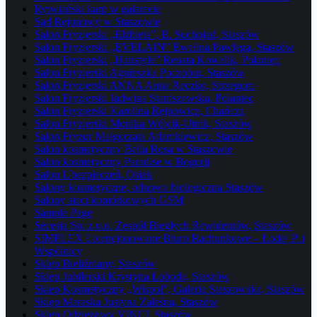
Rytwiański karp w galarecie
Sąd Rejonowy w Staszowie
Salon Fryzjerski „Elżbieta”, E. Suchojad, Staszów
Salon Fryzjerski „EVELAIN” Ewelina Pawlęga, Staszów
Salon Fryzjerski „Hairstyle” Renata Kowalik, Połaniec
Salon Fryzjerski Agnieszka Poczobut, Staszów
Salon Fryzjerski ANNA Anna Reczko, Strzegom
Salon Fryzjerski Jadwiga Staniszewska, Połaniec
Salon Fryzjerski Karolina Rejnowicz, Chańcza
Salon Fryzjerski Monika Wójcik-Utnik, Staszów
Salon Fryzur Małgorzata Adamkiewicz, Staszów
Salon kosmetyczny Bella Rosa w Staszowie
Salon kosmetyczny Paradise w Bogorii
Salon Ubezpieczeń, Osiek
Salony kosmetyczne, odnowa biologiczna Staszów
Salony sieci komórkowych GSM
Sample Page
Secesja Sp. z o.o. Zespół Biegłych Rewidentów, Staszów
SIMPLEX Licencjonowane Biuro Rachunkowe – Łodej P. i
Wspólnicy
Sklep Bieliźniany, Staszów
Sklep Jubilerski Krystyna Łoboda, Staszów
Sklep Kosmetyczny „Wispol”, Galeria Staszowska, Staszów
Sklep Maraska Justyna Zaleśna, Staszów
Sklep Odzieżowy VINCI, Staszów