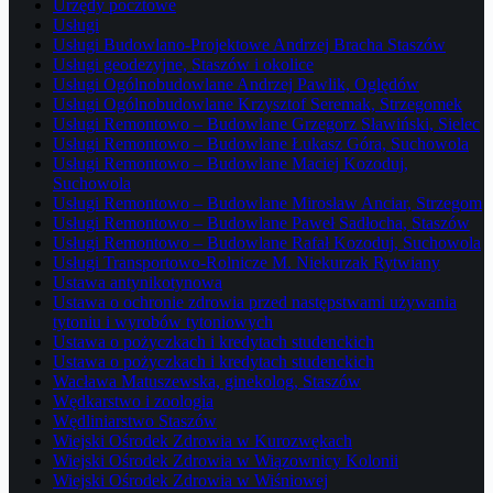
Urzędy pocztowe
Usługi
Usługi Budowlano-Projektowe Andrzej Bracha Staszów
Usługi geodezyjne, Staszów i okolice
Usługi Ogólnobudowlane Andrzej Pawlik, Oględów
Usługi Ogólnobudowlane Krzysztof Seremak, Strzegomek
Usługi Remontowo – Budowlane Grzegorz Sławiński, Sielec
Usługi Remontowo – Budowlane Łukasz Góra, Suchowola
Usługi Remontowo – Budowlane Maciej Kozoduj,
Suchowola
Usługi Remontowo – Budowlane Mirosław Anciar, Strzegom
Usługi Remontowo – Budowlane Paweł Sadłocha, Staszów
Usługi Remontowo – Budowlane Rafał Kozoduj, Suchowola
Usługi Transportowo-Rolnicze M. Niekurzak Rytwiany
Ustawa antynikotynowa
Ustawa o ochronie zdrowia przed następstwami używania
tytoniu i wyrobów tytoniowych
Ustawa o pożyczkach i kredytach studenckich
Ustawa o pożyczkach i kredytach studenckich
Wacława Matuszewska, ginekolog, Staszów
Wędkarstwo i zoologia
Wędliniarstwo Staszów
Wiejski Ośrodek Zdrowia w Kurozwękach
Wiejski Ośrodek Zdrowia w Wiązownicy Kolonii
Wiejski Ośrodek Zdrowia w Wiśniowej