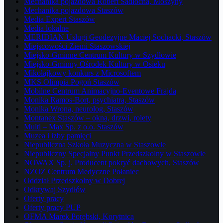
Mechanika pojazdowa Robert Sadłocha, Moszyny
Mechanika pojazdowa Staszów
Media Expert Staszów
Media lokalne
MERIDIAN Usługi Geodezyjne Maciej Sochacki, Staszów
Miejscowości Ziemi Staszowskiej
Miejsko-Gminne Centrum Kultury w Szydłowie
Miejsko-Gminny Ośrodek Kultury w Osieku
Mikołajkowy konkurs z Microsoftem
MKS Olimpia Pogoń Staszów
Mobilne Centrum Animacyjno-Eventowe Frajda
Monika Ramos-Bort, psychiatra, Staszów
Monika Wrona, neurolog, Staszów
Montanex Staszów – okna, drzwi, rolety
Multi – Max Sp. z o.o. Staszów
Muzea i izby pamięci
Niepubliczna Szkoła Muzyczna w Staszowie
Niepubliczny Specjalny Punkt Przedszkolny w Staszowie
NOWAX Sp. j. Producent pokryć dachowych, Staszów
NZOZ Centrum Medyczne Połaniec
Oddział Przedszkolny w Dobrej
Odkrywaj Szydłów
Oferty pracy
Oferty pracy PUP
OFMA Marek Porębski, Korytnica