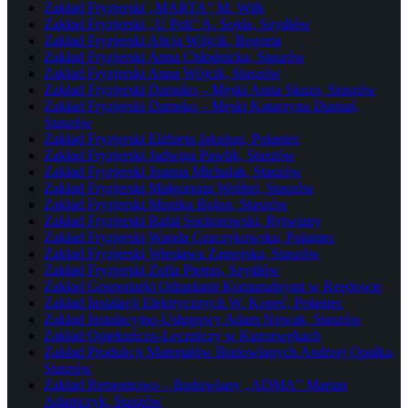
Zakład Fryzjerski „MARTA” M. Wilk
Zakład Fryzjerski „U Poli” A. Sojda, Szydłów
Zakład Fryzjerski Alicja Wójcik, Bogoria
Zakład Fryzjerski Anna Chłodnicka, Staszów
Zakład Fryzjerski Anna Wójcik, Staszów
Zakład Fryzjerski Damsko – Męski Anna Skuza, Staszów
Zakład Fryzjerski Damsko – Męski Katarzyna Durnaś,
Staszów
Zakład Fryzjerski Elżbieta Jakubas, Połaniec
Zakład Fryzjerski Jadwiga Pawlik, Staszów
Zakład Fryzjerski Joanna Michalak, Staszów
Zakład Fryzjerski Małgorzata Wróbel, Staszów
Zakład Fryzjerski Monika Bolon, Staszów
Zakład Fryzjerski Rafał Suchorowski, Rytwiany
Zakład Fryzjerski Wanda Graczykowska, Połaniec
Zakład Fryzjerski Wiesława Zamojska, Staszów
Zakład Fryzjerski Zofia Pietras, Szydłów
Zakład Gospodarki Odpadami Komunalnymi w Rzędowie
Zakład Instalacji Elektrycznych W. Kopeć, Połaniec
Zakład Instalacyjno-Usługowy Adam Nowak, Staszów
Zakład Opiekuńczo-Leczniczy w Kurozwękach
Zakład Produkcji Materiałów Budowlanych Andrzej Opałka,
Staszów
Zakład Remontowo – Budowlany „ADMA” Marian
Adamczyk, Staszów