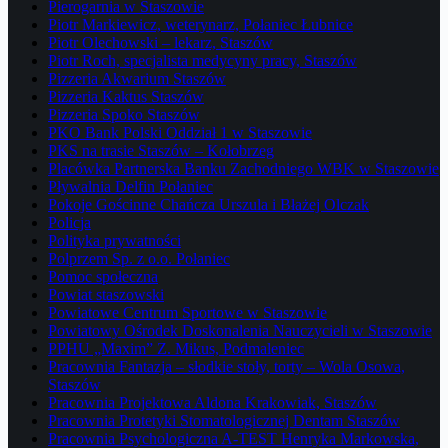
Pierogarnia w Staszowie
Piotr Markiewicz, weterynarz, Połaniec Łubnice
Piotr Olechowski – lekarz, Staszów
Piotr Roch, specjalista medycyny pracy, Staszów
Pizzeria Akwarium Staszów
Pizzeria Kaktus Staszów
Pizzeria Spoko Staszów
PKO Bank Polski Oddział 1 w Staszowie
PKS na trasie Staszów – Kołobrzeg
Placówka Partnerska Banku Zachodniego WBK w Staszowie
Pływalnia Delfin Połaniec
Pokoje Gościnne Chańcza Urszula i Błażej Olczak
Policja
Polityka prywatności
Polprzem Sp. z o.o. Połaniec
Pomoc społeczna
Powiat staszowski
Powiatowe Centrum Sportowe w Staszowie
Powiatowy Ośrodek Doskonalenia Nauczycieli w Staszowie
PPHU „Maxim” Z. Mikus, Podmaleniec
Pracownia Fantazja – słodkie stoły, torty – Wola Osowa,
Staszów
Pracownia Projektowa Aldona Krakowiak, Staszów
Pracownia Protetyki Stomatologicznej Dentam Staszów
Pracownia Psychologiczna A-TEST Henryka Markowska,