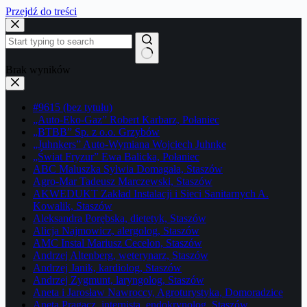
Przejdź do treści
Brak wyników
#9615 (bez tytułu)
„Auto-Eko-Gaz” Robert Karbarz, Połaniec
„BTBB” Sp. z o.o. Grzybów
„Juhnkers” Auto-Wymiana Wojciech Juhnke
„Świat Fryzur” Ewa Balicka, Połaniec
ABC Maluszka Sylwia Domagała, Staszów
Agro-Mar Tadeusz Marczewski, Staszów
AKWEDUKT Zakład Instalacji i Sieci Sanitarnych A.
Kowalik, Staszów
Aleksandra Porębska, dietetyk, Staszów
Alicja Najmowicz, alergolog, Staszów
AMC Instal Mariusz Cecelon, Staszów
Andrzej Altenberg, weterynarz, Staszów
Andrzej Janik, kardiolog, Staszów
Andrzej Zygmunt, laryngolog, Staszów
Aneta i Jarosław Nawroccy, Agroturystyka, Domoradzice
Aneta Pragacz, internista, endokrynolog, Staszów