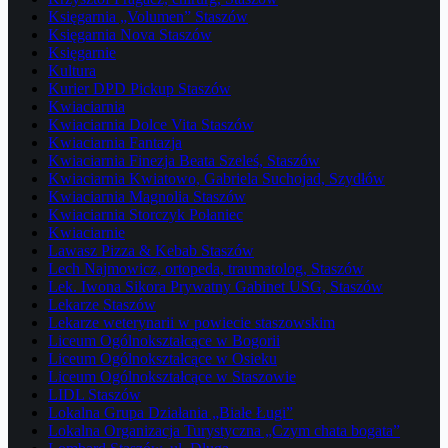
Księgarnia „Volumen” Staszów
Księgarnia Nova Staszów
Księgarnie
Kultura
Kurier DPD Pickup Staszów
Kwiaciarnia
Kwiaciarnia Dolce Vita Staszów
Kwiaciarnia Fantazja
Kwiaciarnia Finezja Beata Szeleś, Staszów
Kwiaciarnia Kwiatowo, Gabriela Suchojad, Szydłów
Kwiaciarnia Magnolia Staszów
Kwiaciarnia Storczyk Połaniec
Kwiaciarnie
Lawasz Pizza & Kebab Staszów
Lech Najmowicz, ortopeda, traumatolog, Staszów
Lek. Iwona Sikora Prywatny Gabinet USG, Staszów
Lekarze Staszów
Lekarze weterynarii w powiecie staszowskim
Liceum Ogólnokształcące w Bogorii
Liceum Ogólnokształcące w Osieku
Liceum Ogólnokształcące w Staszowie
LIDL Staszów
Lokalna Grupa Działania „Białe Ługi”
Lokalna Organizacja Turystyczna „Czym chata bogata”