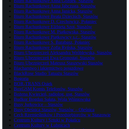
Biuro Rachunkowe Anna Gozdek, Staszów
Biuro Rachunkowe Anna Jabczuga, Staszów
Biuro Rachunkowe Anna Janicka, Staszów
Biuro Rachunkowe Beata Dzieciuch, Staszów
Biuro Rachunkowe D. Czechowicz, Połaniec
Biuro Rachunkowe Elżbieta Szot, Staszów
Biuro Rachunkowe M. Piątkowska, Staszów
Biuro Rachunkowe Piątkowscy s.c., Staszów
Biuro Rachunkowe S. Barabasz, Połaniec
Biuro Rachunkowe Zofia Ryńska, Staszów
Biuro Ubezpieczeń Aleksandra Wróblewska, Staszów
Biuro Ubezpieczeń Ewa Gronostaj, Staszów
Biuro Ubezpieczeń Mateusz Staszewski Staszów
Blacharstwo i lakiernictwo pojazdowe
BlackRose Studio Tatuażu Staszów
Bogoria
BOR-TRANS Osiek
BoxGSM Komis Telefonów, Staszów
Bożena Kwiecień, radiolog, usg, Staszów
Budkor Bogdan Sałata, Wola Wiśniowska
Busy Jurkowice – Staszów
Busy Oleśnica Staszów, Staszów – Oleśnica
Cech Rzemieślników i Przedsiębiorców w Staszowie
Centrum Kultury i Sztuki w Połańcu
Centrum Kultury w Łubnicach