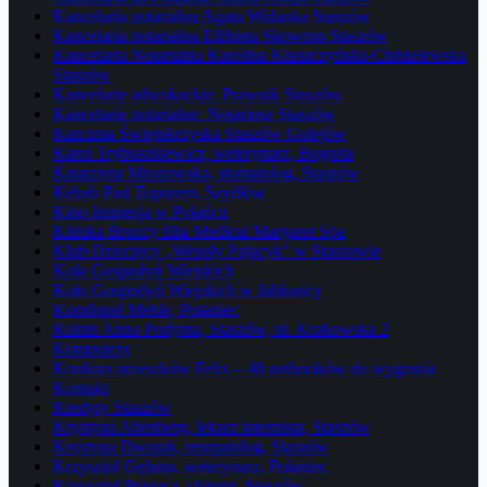
Kancelaria notarialna Agata Widanka Staszów
Kancelaria notarialna Elżbieta Skowron Staszów
Kancelaria Notarialna Karolina Kluszczyńska-Chmielewska
Staszów
Kancelarie adwokackie. Prawnik Staszów
Kancelarie notarialne. Notariusz Staszów
Karczma Świętokrzyska Staszów Golejów
Karol Trybuszkiewicz, weterynarz, Bogoria
Katarzyna Mrozowska, stomatolog, Staszów
Kebab Pod Toporem, Szydłów
Kino Impresja w Połańcu
Klinika Broccy filia Medical Margaret Spa
Klub Dziecięcy „Wesoły Pajacyk” w Staszowie
Koła Gospodyń Wiejskich
Koło Gospodyń Wiejskich w Jabłonicy
Komfopol Meble, Połaniec
Komis Anna Podyma, Staszów, ul. Krakowska 2
Komputery
Konkurs orzeszków Felix – 40 netbooków do wygrania
Kontakt
Kredyty Staszów
Krystyna Altenberg, lekarz internista, Staszów
Krystyna Dworak, reumatolog, Staszów
Krzysztof Gębura, weterynarz, Połaniec
Krzysztof Pragacz, chirurg, Staszów