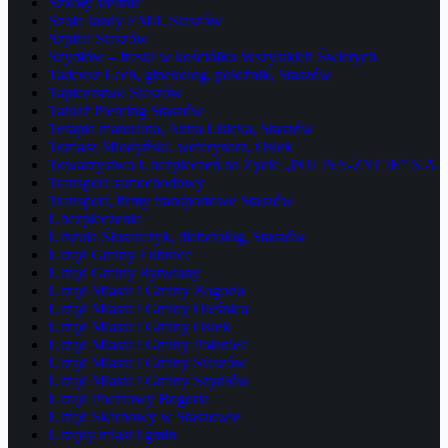
Szkoły średnie
Szoła Jazdy EMIL Staszów
Szpital Staszów
Szydłów – freski w kościółku Wszystkich Świetych
Tadeusz Lech, ginekolog, położnik, Staszów
Tapicerstwo Staszów
Tatuaż Piercing Staszów
Terapia manualna, Anna Lisicka, Staszów
Tomasz Miodyński, weterynarz, Osiek
Towarzystwo Ubezpieczeń na Życie „POLISA-ŻYCIE” S.A.
Transport samochodowy
Transport, firmy transportowe Staszów
Ubezpieczenia
Urszula Ślusarczyk, diabetolog, Staszów
Urząd Gminy Łubnice
Urząd Gminy Rytwiany
Urząd Miasta i Gminy Bogoria
Urząd Miasta i Gminy Oleśnica
Urząd Miasta i Gminy Osiek
Urząd Miasta i Gminy Połaniec
Urząd Miasta i Gminy Staszów
Urząd Miasta i Gminy Szydłów
Urząd Pocztowy Bogoria
Urząd Skarbowy w Staszowie
Urzędy miast i gmin