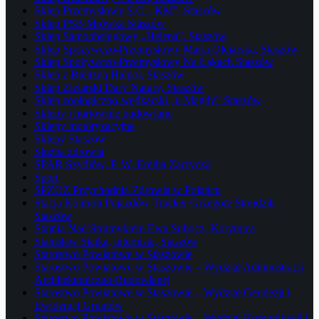
Sklep Przemysłowy S.C. „KM”, Staszów
Sklep PSB Mrówka Staszów
Sklep Samoobsługowy „Helena”, Staszów
Sklep Spożywczo-Przemysłowy Maria Olejarska, Staszów
Sklep Spożywczo-Przemysłowy Na Łąkach Staszów
Sklep z Bielizną Halpol, Staszów
Sklep Zielarski Dary Natury, Staszów
Sklep zoologiczno-wędkarski „u Magdy” Staszów
Sklepy i hurtownie budowlane
Sklepy motoryzacyjne
Sklepy Staszów
Służba zdrowia
SPAR Szydłów, P. W. Emilia Zarzycka
Sport
SPZOZ Przychodnia Zdrowia w Połańcu
Stacja Kontroli Pojazdów Trucker Grzegorz Stondzik
Staszów
Stajnia Nad Strumykiem Ewa Subocz, Korytnica
Stanisław Siatka, internista, Staszów
Starostwo Powiatowe w Staszowie
Starostwo Powiatowe w Staszowie – Wydział Administracji
Architektoniczno-Budowlanej
Starostwo Powiatowe w Staszowie – Wydział Geodezji i
Ewidencji Gruntów
Starostwo Powiatowe w Staszowie – Wydział Komunikacji i