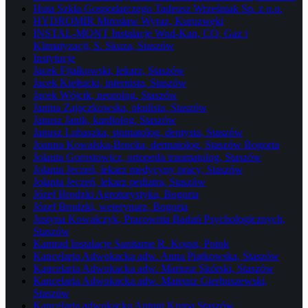
Huta Szkła Gospodarczego Tadeusz Wrześniak Sp. z o.o.
HYDROMIR Mirosław Wyraz, Kurozwęki
INSTAL-MONT Instalacje Wod-Kan, CO, Gaz i
Klimatyzacji, S. Skuza, Staszów
Instytucje
Jacek Fijałkowski, lekarz, Staszów
Jacek Kiełtucki, internista, Staszów
Jacek Wójcik, neurolog, Staszów
Janina Zajączkowska, okulista, Staszów
Janusz Janik, kardiolog, Staszów
Janusz Lubaszka, stomatolog, dentysta, Staszów
Joanna Kowalska-Brocka, dermatolog, Staszów Bogoria
Jolanta Gorostowicz, ortopeda traumatolog, Staszów
Jolanta Jeczeń, lekarz medycyny pracy, Staszów
Jolanta Jeczeń, lekarz pediatra, Staszów
Józef Brodzki Agroturystyka, Bogoria
Józef Brodzki, weterynarz, Bogoria
Justyna Kowalczyk, Pracownia Badań Psychologicznych,
Staszów
Kamrad Instalacje Sanitarne R. Kogut, Potok
Kancelaria Adwokacka adw. Anna Piątkowska, Staszów
Kancelaria Adwokacka adw. Mariusz Skórski, Staszów
Kancelaria Adwokacka adw. Mateusz Gierbuszewski,
Staszów
Kancelaria adwokacka Antoni Krupa Staszów