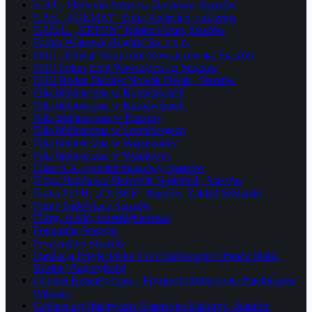
F.H.U. Skowron Pokrycia Dachowe, Staszów
F.P.H. „POEMAT” Zofia Kwiecień, cukiernia
F.P.H.U. „ERTON” Robert Faron, Staszów
Farma Wiatrowa Bogoria Sp. z o.o.
FHU „Kowal” Krzysztof Kowalczewski, Staszów
FHU Fokus Emil Wawrzkiewicz Staszów
FHU Rodan Dariusz Nowak Ossala, Staszów
Filia biblioteczna w Koniemłotach
Filia biblioteczna w Kurozwękach
Filia Biblioteczna w Ruszczy
Filia biblioteczna w Sztombergach
Filia biblioteczna w Wiązownicy
Filia biblioteczna w Wiśniowej
Fines S.A. operator bankowy, Staszów
Firma Handlowa Sławomir Nasternak, Staszów
Firma P.U.H. „CUBER” Staszów, Zakład Szklarski
Firmy budowlane Staszów
Firmy, spółki, przedsiębiorstwa
Fotografia Staszów
Fryzjerstwo Staszów
Fundacja Przyjaciół ku Czci Cudownego Obrazu Matki
Boskiej Bogoryjskiej
Gabinet Kosmetyczno – Fryzjerski Małgorzata Putelbergier,
Połaniec
Gabinet psychiatryczny Katarzyna Kielczyk, Staszów