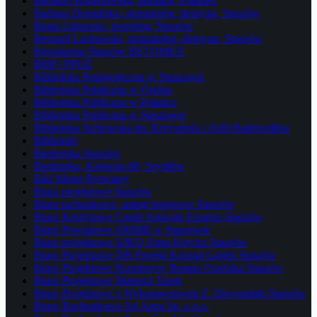
Barbara Augustowska, pediatra, Połaniec
Barbara Domańska, stomatolog, dentysta, Staszów
Beata Lubaszka, neurolog, Staszów
Bernard Lachowski, stomatolog, dentysta, Staszów
Betoniarnia Staszów BETOMEX
BHP i PPOŻ
Biblioteka Pedagogiczna w Staszowie
Biblioteka Publiczna w Osieku
Biblioteka Publiczna w Połańcu
Biblioteka Publiczna w Staszowie
Biblioteka Sichowska im. Krzysztofa i Zofii Radziwiłłów
Biblioteki
Biedronka Staszów
Biedronka, Kielecka 88, Szydłów
Biki Motor Rytwiany
Biura projektowe Staszów
Biura rachunkowe, usługi księgowe Staszów
Biuro Kredytowe Credit Agricole Express Staszów
Biuro Powiatowe ARiMR w Staszowie
Biuro projektowe AJKO Artur Kręcisz Staszów
Biuro Projektowe DB Projekt Konrad Gądek Staszów
Biuro Projektowe Kosztorysy Renata Orzelska Staszów
Biuro Projektowe Mateusz Turek
Biuro Projektowe z Wykonawstwem Z. Drzymalski Staszów
Biuro Rachunkowe Ad Astra Sp. z o.o.