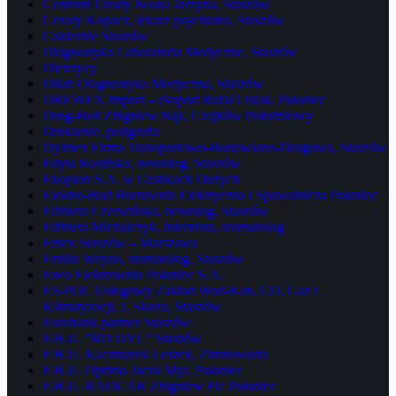
Centrum Urody Iwona Jarzyna, Staszów
Cezary Kopacz, lekarz psychiatra, Staszów
Cukiernie Staszów
Diagnostyka Laboratoria Medyczne, Staszów
Dietetycy
Dilab Diagnostyka Medyczna, Staszów
DREWEX import – eksport Rafał Lisiak, Połaniec
Drog-Bud Zbigniew Bąk, Czajków Południowy
Drukarnie, poligrafia
Dylmex Firma Transportowo-Budowlano-Drogowa, Staszów
Edyta Rosińska, neurolog, Staszów
Ekoplon S.A. w Grabkach Dużych
Elektro-Bud Hurtownia Elektryczna i Spawalnicza Połaniec
Elżbieta Czerwińska, neurolog, Staszów
Elżbieta Michalczyk, internista, reumatolog
Emex Staszów – Warszawa
Emilia Weyna, stomatolog, Staszów
Enea Elektrownia Połaniec S.A.
ES-POL Usługowy Zakład Wod-Kan, CO, Gaz i
Klimatyzacji, J. Skuza, Staszów
Eurobank partner Staszów
F.H.U. ”RD DYL” Staszów
F.H.U. Kaczmarek Leszek, Zimnowoda
F.H.U. Optima Jacek Myl, Połaniec
F.H.U. RADCAR Zbigniew Fic Połaniec