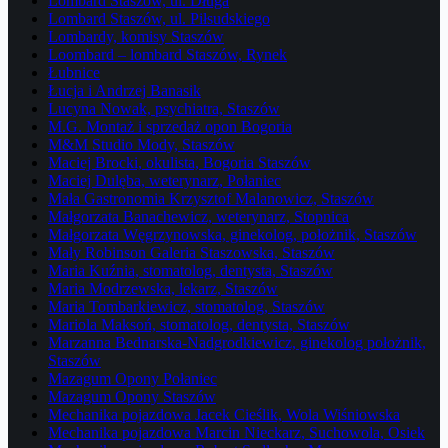
Lombard Staszów, ul. Długa
Lombard Staszów, ul. Piłsudskiego
Lombardy, komisy Staszów
Loombard – lombard Staszów, Rynek
Łubnice
Łucja i Andrzej Banasik
Lucyna Nowak, psychiatra, Staszów
M.G. Montaż i sprzedaż opon Bogoria
M&M Studio Mody, Staszów
Maciej Brocki, okulista, Bogoria Staszów
Maciej Dulęba, weterynarz, Połaniec
Mała Gastronomia Krzysztof Malanowicz, Staszów
Małgorzata Banachewicz, weterynarz, Stopnica
Małgorzata Węgrzynowska, ginekolog, położnik, Staszów
Mały Robinson Galeria Staszowska, Staszów
Maria Kuźnia, stomatolog, dentysta, Staszów
Maria Modrzewska, lekarz, Staszów
Maria Tombarkiewicz, stomatolog, Staszów
Mariola Maksoń, stomatolog, dentysta, Staszów
Marzanna Bednarska-Nadgrodkiewicz, ginekolog położnik,
Staszów
Mazagum Opony Połaniec
Mazagum Opony Staszów
Mechanika pojazdowa Jacek Cieślik, Wola Wiśniowska
Mechanika pojazdowa Marcin Nieckarz, Suchowola, Osiek