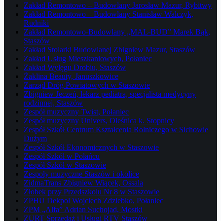
Zakład Remontowo – Budowlany Jarosław Mazur, Rybitwy
Zakład Remontowo – Budowlany Stanisław Walczyk,
Rudniki
Zakład Remontowo-Budowlany „MAL-BUD” Marek Bąk,
Staszów
Zakład Stolarki Budowlanej Zbigniew Mazur, Staszów
Zakład Usług Mieszkaniowych, Połaniec
Zakład Wylęgu Drobiu, Staszów
Żaklina Beauty, Januszkowice
Zarząd Dróg Powiatowych w Staszowie
Zbigniew Jeczeń, lekarz pediatra, specjalista medycyny
rodzinnej, Staszów
Zespół muzyczny Twist, Połaniec
Zespół muzyczny Univers, Oleśnica k. Stopnicy
Zespół Szkół Centrum Kształcenia Rolniczego w Sichowie
Dużym
Zespół Szkół Ekonomicznych w Staszowie
Zespół Szkół w Połańcu
Zespół Szkół w Staszowie
Zespoły muzyczne Staszów i okolice
ZidmaTrans Zbigniew Wiącek, Ossala
Żłobek przy Przedszkolu Nr 8 w Staszowie
ZPHU Dekpol Wojciech Zdziebko, Połaniec
ZPM „Alfa” Adrian Suchojad, Mostki
ZURT Sprzedaż i Usługi RTV Staszów