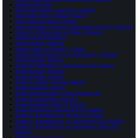
Animacje dla dzieci
Anna Goliczewska, weterynarz, Szydłów
Anna Janik, lekarz, okulista, Staszów
Anna Lubelska, lekarz, Staszów
Anna Strugalska-Zygmunt, lekarz medycyny pracy, Staszów
Apteka A. Wiktorowska, ul. Złota 2, Staszów
Apteka Aloes, Koniemłoty
Apteka Apfarm, Połaniec
Apteka Arnika, ul. Rynek 13, Osiek
Apteka Artfarm Prolek, ul. Czarnieckiego 1, Połaniec
Apteka Artfarm, Staszów
Apteka D. Kiełtucka, ul. Jana Pawła II 10, Staszów
Apteka Eskulap, Połaniec
Apteka Eskulap, Staszów
Apteka J. Ostafin, Zawada, Połaniec
Apteka Osobista, Staszów
Apteka Prolek Staszów, Galeria Staszowska
Apteka R. Szerłomska, Połaniec
Apteka Rodzinna Amber II, Staszów
Apteka Społeczna, Jana Pawła II 22, Staszów
Apteka T. Kasperkiewicz, Rynek 30, Staszów
Apteka T. Kasperkiewicz, ul. Jana Pawła II 23, Staszów
Apteka T. Kasperkiewicz, ul. Konstytucji 3 Maja 10c,
Staszów
Apteka Zdrowie, Staszów