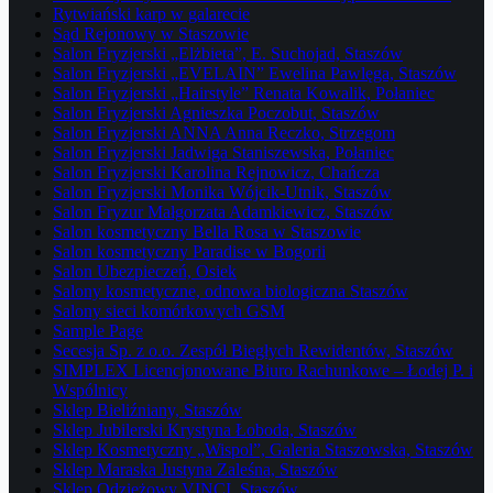
Rytwiański karp w galarecie
Sąd Rejonowy w Staszowie
Salon Fryzjerski „Elżbieta”, E. Suchojad, Staszów
Salon Fryzjerski „EVELAIN” Ewelina Pawlęga, Staszów
Salon Fryzjerski „Hairstyle” Renata Kowalik, Połaniec
Salon Fryzjerski Agnieszka Poczobut, Staszów
Salon Fryzjerski ANNA Anna Reczko, Strzegom
Salon Fryzjerski Jadwiga Staniszewska, Połaniec
Salon Fryzjerski Karolina Rejnowicz, Chańcza
Salon Fryzjerski Monika Wójcik-Utnik, Staszów
Salon Fryzur Małgorzata Adamkiewicz, Staszów
Salon kosmetyczny Bella Rosa w Staszowie
Salon kosmetyczny Paradise w Bogorii
Salon Ubezpieczeń, Osiek
Salony kosmetyczne, odnowa biologiczna Staszów
Salony sieci komórkowych GSM
Sample Page
Secesja Sp. z o.o. Zespół Biegłych Rewidentów, Staszów
SIMPLEX Licencjonowane Biuro Rachunkowe – Łodej P. i
Wspólnicy
Sklep Bieliźniany, Staszów
Sklep Jubilerski Krystyna Łoboda, Staszów
Sklep Kosmetyczny „Wispol”, Galeria Staszowska, Staszów
Sklep Maraska Justyna Zaleśna, Staszów
Sklep Odzieżowy VINCI, Staszów