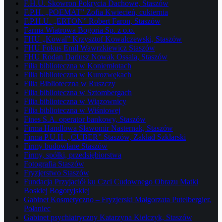
F.H.U. Skowron Pokrycia Dachowe, Staszów
F.P.H. „POEMAT” Zofia Kwiecień, cukiernia
F.P.H.U. „ERTON” Robert Faron, Staszów
Farma Wiatrowa Bogoria Sp. z o.o.
FHU „Kowal” Krzysztof Kowalczewski, Staszów
FHU Fokus Emil Wawrzkiewicz Staszów
FHU Rodan Dariusz Nowak Ossala, Staszów
Filia biblioteczna w Koniemłotach
Filia biblioteczna w Kurozwękach
Filia Biblioteczna w Ruszczy
Filia biblioteczna w Sztombergach
Filia biblioteczna w Wiązownicy
Filia biblioteczna w Wiśniowej
Fines S.A. operator bankowy, Staszów
Firma Handlowa Sławomir Nasternak, Staszów
Firma P.U.H. „CUBER” Staszów, Zakład Szklarski
Firmy budowlane Staszów
Firmy, spółki, przedsiębiorstwa
Fotografia Staszów
Fryzjerstwo Staszów
Fundacja Przyjaciół ku Czci Cudownego Obrazu Matki
Boskiej Bogoryjskiej
Gabinet Kosmetyczno – Fryzjerski Małgorzata Putelbergier,
Połaniec
Gabinet psychiatryczny Katarzyna Kielczyk, Staszów