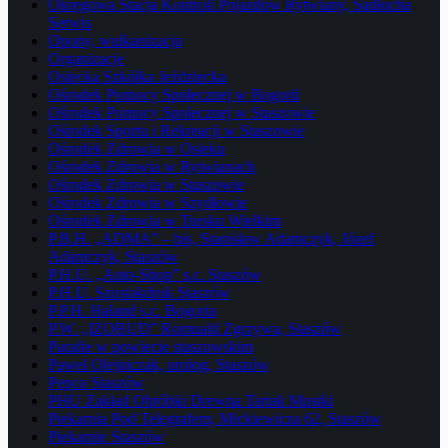
Okręgowa Stacja Kontroli Pojazdów Rytwiany, Sadłocha
Serwis
Opony, wulkanizacja
Organizacje
Osiecka Szkółka Jeździecka
Ośrodek Pomocy Społecznej w Bogorii
Ośrodek Pomocy Społecznej w Staszowie
Ośrodek Sportu i Rekreacji w Staszowie
Ośrodek Zdrowia w Osieku
Ośrodek Zdrowia w Rytwianach
Ośrodek Zdrowia w Staszowie
Ośrodek Zdrowia w Szydłowie
Ośrodek Zdrowia w Tursku Wielkim
P.B.H. „ADMA” – bis, Stanisław Adamczyk, Józef
Adamczyk, Staszów
P.H.U. „Auto-Shop” s.c. Staszów
P.H.U. Szostakdruk Staszów
P.P.H. Haland s.c. Bogoria
P.W. „IZOBUD” Romuald Zgrzywa, Staszów
Parafie w powiecie staszowskim
Paweł Olejniczak, urolog, Staszów
Pepco Staszów
PHU Zakład Obróbki Drewna Tartak Mostki
Piekarnia Pod Telegrafem, Mickiewicza 62, Staszów
Piekarnie Staszów