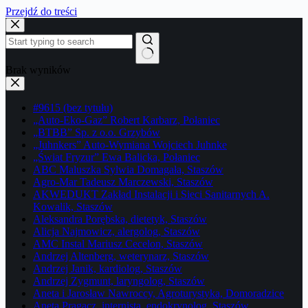
Przejdź do treści
Brak wyników
#9615 (bez tytułu)
„Auto-Eko-Gaz” Robert Karbarz, Połaniec
„BTBB” Sp. z o.o. Grzybów
„Juhnkers” Auto-Wymiana Wojciech Juhnke
„Świat Fryzur” Ewa Balicka, Połaniec
ABC Maluszka Sylwia Domagała, Staszów
Agro-Mar Tadeusz Marczewski, Staszów
AKWEDUKT Zakład Instalacji i Sieci Sanitarnych A.
Kowalik, Staszów
Aleksandra Porębska, dietetyk, Staszów
Alicja Najmowicz, alergolog, Staszów
AMC Instal Mariusz Cecelon, Staszów
Andrzej Altenberg, weterynarz, Staszów
Andrzej Janik, kardiolog, Staszów
Andrzej Zygmunt, laryngolog, Staszów
Aneta i Jarosław Nawroccy, Agroturystyka, Domoradzice
Aneta Pragacz, internista, endokrynolog, Staszów