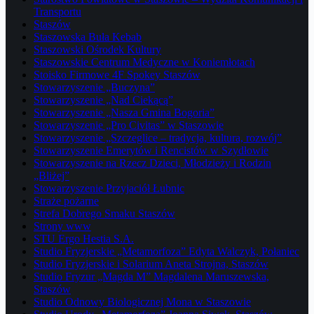
Transportu
Staszów
Staszowska Buła Kebab
Staszowski Ośrodek Kultury
Staszowskie Centrum Medyczne w Koniemłotach
Stoisko Firmowe 4F Spokey Staszów
Stowarzyszenie „Buczyna”
Stowarzyszenie „Nad Ciekącą”
Stowarzyszenie „Nasza Gmina Bogoria”
Stowarzyszenie „Pro Civitas” w Staszowie
Stowarzyszenie „Szczeglice – tradycja, kultura, rozwój”
Stowarzyszenie Emerytów i Rencistów w Szydłowie
Stowarzyszenie na Rzecz Dzieci, Młodzieży i Rodzin
„Bliżej”
Stowarzyszenie Przyjaciół Łubnic
Straże pożarne
Strefa Dobrego Smaku Staszów
Strony www
STU Ergo Hestia S.A.
Studio Fryzjerskie „Metamorfoza” Edyta Walczyk, Połaniec
Studio Fryzjerskie i Solarium Aneta Strojna, Staszów
Studio Fryzur „Magda M” Magdalena Maruszewska,
Staszów
Studio Odnowy Biologicznej Mona w Staszowie