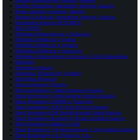
Barbara Augustowska, pediatra, Połaniec
Barbara Domańska, stomatolog, dentysta, Staszów
Beata Lubaszka, neurolog, Staszów
Bernard Lachowski, stomatolog, dentysta, Staszów
Betoniarnia Staszów BETOMEX
BHP i PPOŻ
Biblioteka Pedagogiczna w Staszowie
Biblioteka Publiczna w Osieku
Biblioteka Publiczna w Połańcu
Biblioteka Publiczna w Staszowie
Biblioteka Sichowska im. Krzysztofa i Zofii Radziwiłłów
Biblioteki
Biedronka Staszów
Biedronka, Kielecka 88, Szydłów
Biki Motor Rytwiany
Biura projektowe Staszów
Biura rachunkowe, usługi księgowe Staszów
Biuro Kredytowe Credit Agricole Express Staszów
Biuro Powiatowe ARiMR w Staszowie
Biuro projektowe AJKO Artur Kręcisz Staszów
Biuro Projektowe DB Projekt Konrad Gądek Staszów
Biuro Projektowe Kosztorysy Renata Orzelska Staszów
Biuro Projektowe Mateusz Turek
Biuro Projektowe z Wykonawstwem Z. Drzymalski Staszów
Biuro Rachunkowe Ad Astra Sp. z o.o.