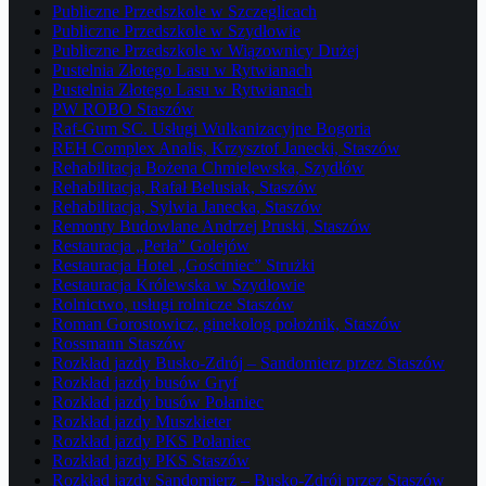
Publiczne Przedszkole w Szczeglicach
Publiczne Przedszkole w Szydłowie
Publiczne Przedszkole w Wiązownicy Dużej
Pustelnia Złotego Lasu w Rytwianach
Pustelnia Złotego Lasu w Rytwianach
PW ROBO Staszów
Raf-Gum SC. Usługi Wulkanizacyjne Bogoria
REH Complex Analis, Krzysztof Janecki, Staszów
Rehabilitacja Bożena Chmielewska, Szydłów
Rehabilitacja, Rafał Belusiak, Staszów
Rehabilitacja, Sylwia Janecka, Staszów
Remonty Budowlane Andrzej Pruski, Staszów
Restauracja „Perła” Golejów
Restauracja Hotel „Gościniec” Strużki
Restauracja Królewska w Szydłowie
Rolnictwo, usługi rolnicze Staszów
Roman Gorostowicz, ginekolog położnik, Staszów
Rossmann Staszów
Rozkład jazdy Busko-Zdrój – Sandomierz przez Staszów
Rozkład jazdy busów Gryf
Rozkład jazdy busów Połaniec
Rozkład jazdy Muszkieter
Rozkład jazdy PKS Połaniec
Rozkład jazdy PKS Staszów
Rozkład jazdy Sandomierz – Busko-Zdrój przez Staszów