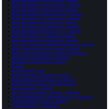
Biuro Rachunkowe Anna Gozdek, Staszów
Biuro Rachunkowe Anna Jabczuga, Staszów
Biuro Rachunkowe Anna Janicka, Staszów
Biuro Rachunkowe Beata Dzieciuch, Staszów
Biuro Rachunkowe D. Czechowicz, Połaniec
Biuro Rachunkowe Elżbieta Szot, Staszów
Biuro Rachunkowe M. Piątkowska, Staszów
Biuro Rachunkowe Piątkowscy s.c., Staszów
Biuro Rachunkowe S. Barabasz, Połaniec
Biuro Rachunkowe Zofia Ryńska, Staszów
Biuro Ubezpieczeń Aleksandra Wróblewska, Staszów
Biuro Ubezpieczeń Ewa Gronostaj, Staszów
Biuro Ubezpieczeń Mateusz Staszewski Staszów
Blacharstwo i lakiernictwo pojazdowe
BlackRose Studio Tatuażu Staszów
Bogoria
BOR-TRANS Osiek
BoxGSM Komis Telefonów, Staszów
Bożena Kwiecień, radiolog, usg, Staszów
Budkor Bogdan Sałata, Wola Wiśniowska
Busy Jurkowice – Staszów
Busy Oleśnica Staszów, Staszów – Oleśnica
Cech Rzemieślników i Przedsiębiorców w Staszowie
Centrum Kultury i Sztuki w Połańcu
Centrum Kultury w Łubnicach