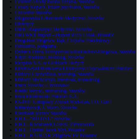
Centrum Urody Iwona Jarzyna, Staszów
Cezary Kopacz, lekarz psychiatra, Staszów
Cukiernie Staszów
Diagnostyka Laboratoria Medyczne, Staszów
Dietetycy
Dilab Diagnostyka Medyczna, Staszów
DREWEX import – eksport Rafał Lisiak, Połaniec
Drog-Bud Zbigniew Bąk, Czajków Południowy
Drukarnie, poligrafia
Dylmex Firma Transportowo-Budowlano-Drogowa, Staszów
Edyta Rosińska, neurolog, Staszów
Ekoplon S.A. w Grabkach Dużych
Elektro-Bud Hurtownia Elektryczna i Spawalnicza Połaniec
Elżbieta Czerwińska, neurolog, Staszów
Elżbieta Michalczyk, internista, reumatolog
Emex Staszów – Warszawa
Emilia Weyna, stomatolog, Staszów
Enea Elektrownia Połaniec S.A.
ES-POL Usługowy Zakład Wod-Kan, CO, Gaz i
Klimatyzacji, J. Skuza, Staszów
Eurobank partner Staszów
F.H.U. ”RD DYL” Staszów
F.H.U. Kaczmarek Leszek, Zimnowoda
F.H.U. Optima Jacek Myl, Połaniec
F.H.U. RADCAR Zbigniew Fic Połaniec