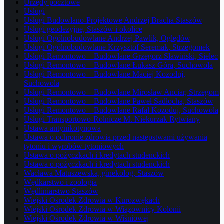
Urzędy pocztowe
Usługi
Usługi Budowlano-Projektowe Andrzej Bracha Staszów
Usługi geodezyjne, Staszów i okolice
Usługi Ogólnobudowlane Andrzej Pawlik, Oględów
Usługi Ogólnobudowlane Krzysztof Seremak, Strzegomek
Usługi Remontowo – Budowlane Grzegorz Sławiński, Sielec
Usługi Remontowo – Budowlane Łukasz Góra, Suchowola
Usługi Remontowo – Budowlane Maciej Kozoduj,
Suchowola
Usługi Remontowo – Budowlane Mirosław Anciar, Strzegom
Usługi Remontowo – Budowlane Paweł Sadłocha, Staszów
Usługi Remontowo – Budowlane Rafał Kozoduj, Suchowola
Usługi Transportowo-Rolnicze M. Niekurzak Rytwiany
Ustawa antynikotynowa
Ustawa o ochronie zdrowia przed następstwami używania
tytoniu i wyrobów tytoniowych
Ustawa o pożyczkach i kredytach studenckich
Ustawa o pożyczkach i kredytach studenckich
Wacława Matuszewska, ginekolog, Staszów
Wędkarstwo i zoologia
Wędliniarstwo Staszów
Wiejski Ośrodek Zdrowia w Kurozwękach
Wiejski Ośrodek Zdrowia w Wiązownicy Kolonii
Wiejski Ośrodek Zdrowia w Wiśniowej