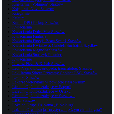
Księgarnia „Volumen” Staszów
Księgarnia Nova Staszów
Księgarnie
Kultura
Kurier DPD Pickup Staszów
Kwiaciarnia
Kwiaciarnia Dolce Vita Staszów
Kwiaciarnia Fantazja
Kwiaciarnia Finezja Beata Szeleś, Staszów
Kwiaciarnia Kwiatowo, Gabriela Suchojad, Szydłów
Kwiaciarnia Magnolia Staszów
Kwiaciarnia Storczyk Połaniec
Kwiaciarnie
Lawasz Pizza & Kebab Staszów
Lech Najmowicz, ortopeda, traumatolog, Staszów
Lek. Iwona Sikora Prywatny Gabinet USG, Staszów
Lekarze Staszów
Lekarze weterynarii w powiecie staszowskim
Liceum Ogólnokształcące w Bogorii
Liceum Ogólnokształcące w Osieku
Liceum Ogólnokształcące w Staszowie
LIDL Staszów
Lokalna Grupa Działania „Białe Ługi”
Lokalna Organizacja Turystyczna „Czym chata bogata”