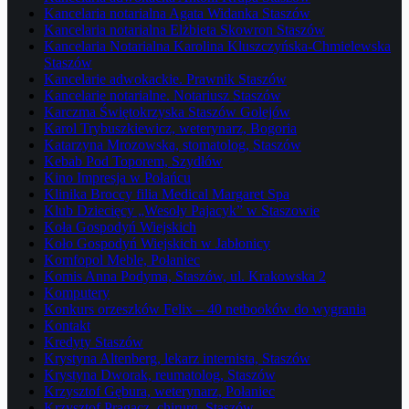
Kancelaria notarialna Agata Widanka Staszów
Kancelaria notarialna Elżbieta Skowron Staszów
Kancelaria Notarialna Karolina Kluszczyńska-Chmielewska
Staszów
Kancelarie adwokackie. Prawnik Staszów
Kancelarie notarialne. Notariusz Staszów
Karczma Świętokrzyska Staszów Golejów
Karol Trybuszkiewicz, weterynarz, Bogoria
Katarzyna Mrozowska, stomatolog, Staszów
Kebab Pod Toporem, Szydłów
Kino Impresja w Połańcu
Klinika Broccy filia Medical Margaret Spa
Klub Dziecięcy „Wesoły Pajacyk” w Staszowie
Koła Gospodyń Wiejskich
Koło Gospodyń Wiejskich w Jabłonicy
Komfopol Meble, Połaniec
Komis Anna Podyma, Staszów, ul. Krakowska 2
Komputery
Konkurs orzeszków Felix – 40 netbooków do wygrania
Kontakt
Kredyty Staszów
Krystyna Altenberg, lekarz internista, Staszów
Krystyna Dworak, reumatolog, Staszów
Krzysztof Gębura, weterynarz, Połaniec
Krzysztof Pragacz, chirurg, Staszów