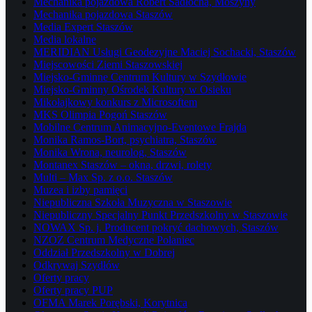
Mechanika pojazdowa Robert Sadłocha, Moszyny
Mechanika pojazdowa Staszów
Media Expert Staszów
Media lokalne
MERIDIAN Usługi Geodezyjne Maciej Sochacki, Staszów
Miejscowości Ziemi Staszowskiej
Miejsko-Gminne Centrum Kultury w Szydłowie
Miejsko-Gminny Ośrodek Kultury w Osieku
Mikołajkowy konkurs z Microsoftem
MKS Olimpia Pogoń Staszów
Mobilne Centrum Animacyjno-Eventowe Frajda
Monika Ramos-Bort, psychiatra, Staszów
Monika Wrona, neurolog, Staszów
Montanex Staszów – okna, drzwi, rolety
Multi – Max Sp. z o.o. Staszów
Muzea i izby pamięci
Niepubliczna Szkoła Muzyczna w Staszowie
Niepubliczny Specjalny Punkt Przedszkolny w Staszowie
NOWAX Sp. j. Producent pokryć dachowych, Staszów
NZOZ Centrum Medyczne Połaniec
Oddział Przedszkolny w Dobrej
Odkrywaj Szydłów
Oferty pracy
Oferty pracy PUP
OFMA Marek Porębski, Korytnica