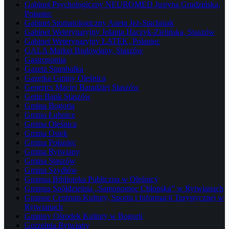
Gabinet Psychologiczny NEUROMED Justyna Grudzińska,
Połaniec
Gabinet Stomatologiczny Aneta Jeż-Stachniak
Gabinet Weterynaryjny Jolanta Haczyk-Zielińska, Staszów
Gabinet Weterynaryjny ŁATEK, Połaniec
GALA Market Budowlany, Staszów
Gastronomia
Gazeta Stambułka
Gazetka Gminy Oleśnica
Generics Maciej Baradziej Staszów
Getin Bank Staszów
Gmina Bogoria
Gmina Łubnice
Gmina Oleśnica
Gmina Osiek
Gmina Połaniec
Gmina Rytwiany
Gmina Staszów
Gmina Szydłów
Gminna Biblioteka Publiczna w Oleśnicy
Gminna Spółdzielnia „Samopomoc Chłopska” w Rytwianach
Gminne Centrum Kultury, Sportu i Informacji Turystycznej w
Rytwianach
Gminny Ośrodek Kultury w Bogorii
Gorzelnia Rytwiany