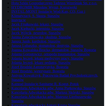
Huta Szkła Gospodarczego Tadeusz Wrześniak Sp. z o.o.
HYDROMIR Mirosław Wyraz, Kurozwęki
INSTAL-MONT Instalacje Wod-Kan, CO, Gaz i
Klimatyzacji, S. Skuza, Staszów
Instytucje
Jacek Fijałkowski, lekarz, Staszów
Jacek Kiełtucki, internista, Staszów
Jacek Wójcik, neurolog, Staszów
Janina Zajączkowska, okulista, Staszów
Janusz Janik, kardiolog, Staszów
Janusz Lubaszka, stomatolog, dentysta, Staszów
Joanna Kowalska-Brocka, dermatolog, Staszów Bogoria
Jolanta Gorostowicz, ortopeda traumatolog, Staszów
Jolanta Jeczeń, lekarz medycyny pracy, Staszów
Jolanta Jeczeń, lekarz pediatra, Staszów
Józef Brodzki Agroturystyka, Bogoria
Józef Brodzki, weterynarz, Bogoria
Justyna Kowalczyk, Pracownia Badań Psychologicznych,
Staszów
Kamrad Instalacje Sanitarne R. Kogut, Potok
Kancelaria Adwokacka adw. Anna Piątkowska, Staszów
Kancelaria Adwokacka adw. Mariusz Skórski, Staszów
Kancelaria Adwokacka adw. Mateusz Gierbuszewski,
Staszów
Kancelaria adwokacka Antoni Krupa Staszów