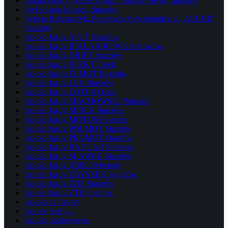
Studio Urody „Metamorfoza” Joanna Siwek, Staszów
Styl Jolanta Matacz, Staszów
Sylwia Bednarczyk, Pracownia Psychologiczna „ARCHE”
Staszów
Szkoła Jazdy ATUT Staszów
Szkoła Jazdy BIAŁA MRÓWKA Staszów
Szkoła Jazdy DRIFT Staszów
Szkoła Jazdy EFEKT Osiek
Szkoła Jazdy ELMOT Bogoria
Szkoła Jazdy LEX Staszów
Szkoła Jazdy LOTUS Osiek
Szkoła Jazdy MACHOWSKI Połaniec
Szkoła Jazdy MIREX Staszów
Szkoła Jazdy MOTOS Połaniec
Szkoła Jazdy POLMOT Staszów
Szkoła Jazdy PROMOT Staszów
Szkoła Jazdy RADCAR Połaniec
Szkoła Jazdy SLAWEK Staszów
Szkoła Jazdy ŻBIK Rytwiany
Szkoła Jazdy ZBYSZEK Szydłów
Szkoła Jazdy ZDZ Staszów
Szkoła Jazdy ZTE Połaniec
Szkolenia i kursy
Szkoły jazdy L
Szkoły podstawowe