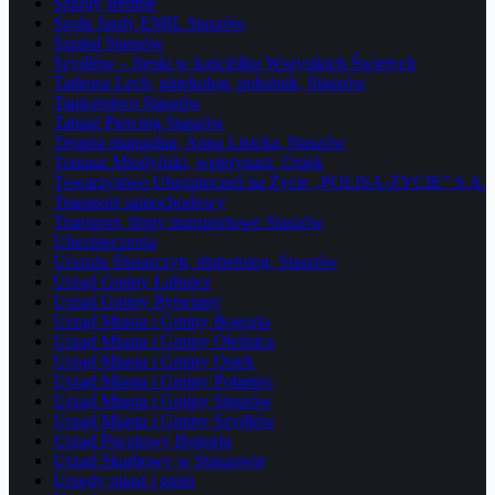
Szkoły średnie
Szoła Jazdy EMIL Staszów
Szpital Staszów
Szydłów – freski w kościółku Wszystkich Świetych
Tadeusz Lech, ginekolog, położnik, Staszów
Tapicerstwo Staszów
Tatuaż Piercing Staszów
Terapia manualna, Anna Lisicka, Staszów
Tomasz Miodyński, weterynarz, Osiek
Towarzystwo Ubezpieczeń na Życie „POLISA-ŻYCIE” S.A.
Transport samochodowy
Transport, firmy transportowe Staszów
Ubezpieczenia
Urszula Ślusarczyk, diabetolog, Staszów
Urząd Gminy Łubnice
Urząd Gminy Rytwiany
Urząd Miasta i Gminy Bogoria
Urząd Miasta i Gminy Oleśnica
Urząd Miasta i Gminy Osiek
Urząd Miasta i Gminy Połaniec
Urząd Miasta i Gminy Staszów
Urząd Miasta i Gminy Szydłów
Urząd Pocztowy Bogoria
Urząd Skarbowy w Staszowie
Urzędy miast i gmin