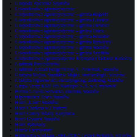
Gospoda Rycerska Szydłów
Gospodarstwa agroturystyczne
Gospodarstwa agroturystyczne – gmina Bogoria
Gospodarstwa agroturystyczne – gmina Łubnice
Gospodarstwa agroturystyczne – gmina Oleśnica
Gospodarstwa agroturystyczne – gmina Osiek
Gospodarstwa agroturystyczne – gmina Połaniec
Gospodarstwa agroturystyczne – gmina Rytwiany
Gospodarstwa agroturystyczne – gmina Staszów
Gospodarstwa agroturystyczne – gmina Szydłów
Gospodarstwo agroturystyczne Krystyna i Tadeusz Kubaccy
Grafdruk Plus Staszów
Grafdruk Zakład Poligraficzny A. Pasternak, Staszów
Grażyna Majka, Stanisław Majka, stomatologia, Staszów
Grażyna Ogonowska, otolaryngolog, audiolog, Staszów
Grupa Azoty KiZCHS Siarkopol S.A. w Grzybowie
Halina Gawlik-Serwatka, okulista, Staszów
Hipermarket Tesco Staszów
Hotel „Lord” Staszów
Hotel Chańcza w Chańczy
Hotel Cztery Wiatry Korytnica
Hotel Gwarek Staszów
Hotel Rytwiany
Hotele i pensjonaty
Hurtownia wod-kan „BEL-POL” Leszek Belusiak, Staszów