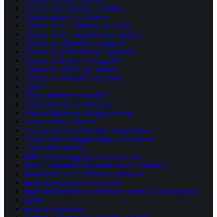
Apteka, os. Łokietka 1, Szydłów
Apteka, Rynek 11, Oleśnica
Apteka, ul. 11 Listopada 14, Osiek
Apteka, ul. 11 Listopada 76a, Staszów
Apteka, ul. Jędrusiów 3, Bogoria
Apteka, ul. Kościelna 8/1, Rytwiany
Apteka, ul. Rynek 17, Bogoria
Apteka, ul. Rynek 34, Bogoria
Apteka, ul. Wolności 18a, Osiek
Apteki
Apteki dyżurne w Połańcu
Apteki dyżurne w Staszowie
Artur Fijałkowski, chirurg, Staszów
Atelier Urody, Szydłów
Auto Serwis Paweł Serafin, Podmaleniec
Auto-Elektro Grzegorz Figacz, Suchowola
Autokomis Staszów
Balkar Technology Sp. z o.o. Staszów
Bank Gospodarki Żywnościowej SA Staszów
Bank Pekao SA I Oddział w Staszowie
Bank Spółdzielczy w Staszowie
Bank Spółdzielczy w Staszowie. Oddział w Rytwianach
Banki
Banki w Staszowie