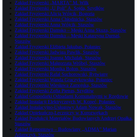
Zakład Fryzjerski „MARTA” M. Wilk
Zakład Fryzjerski „U Poli” A. Sojda, Szydłów
Zakład Fryzjerski Alicja Wójcik, Bogoria
Zakład Fryzjerski Anna Chłodnicka, Staszów
Zakład Fryzjerski Anna Wójcik, Staszów
Zakład Fryzjerski Damsko – Męski Anna Skuza, Staszów
Zakład Fryzjerski Damsko – Męski Katarzyna Durnaś,
Staszów
Zakład Fryzjerski Elżbieta Jakubas, Połaniec
Zakład Fryzjerski Jadwiga Pawlik, Staszów
Zakład Fryzjerski Joanna Michalak, Staszów
Zakład Fryzjerski Małgorzata Wróbel, Staszów
Zakład Fryzjerski Monika Bolon, Staszów
Zakład Fryzjerski Rafał Suchorowski, Rytwiany
Zakład Fryzjerski Wanda Graczykowska, Połaniec
Zakład Fryzjerski Wiesława Zamojska, Staszów
Zakład Fryzjerski Zofia Pietras, Szydłów
Zakład Gospodarki Odpadami Komunalnymi w Rzędowie
Zakład Instalacji Elektrycznych W. Kopeć, Połaniec
Zakład Instalacyjno-Usługowy Adam Nowak, Staszów
Zakład Opiekuńczo-Leczniczy w Kurozwękach
Zakład Produkcji Materiałów Budowlanych Andrzej Opałka,
Staszów
Zakład Remontowo – Budowlany „ADMA” Marian
Adamczyk, Staszów