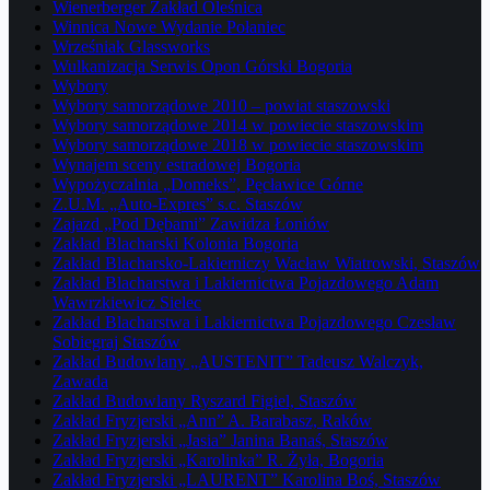
Wienerberger Zakład Oleśnica
Winnica Nowe Wydanie Połaniec
Wrześniak Glassworks
Wulkanizacja Serwis Opon Górski Bogoria
Wybory
Wybory samorządowe 2010 – powiat staszowski
Wybory samorządowe 2014 w powiecie staszowskim
Wybory samorządowe 2018 w powiecie staszowskim
Wynajem sceny estradowej Bogoria
Wypożyczalnia „Domeks”, Pęcławice Górne
Z.U.M. „Auto-Expres” s.c. Staszów
Zajazd „Pod Dębami” Zawidza Łoniów
Zakład Blacharski Kolonia Bogoria
Zakład Blacharsko-Lakierniczy Wacław Wiatrowski, Staszów
Zakład Blacharstwa i Lakiernictwa Pojazdowego Adam
Wawrzkiewicz Sielec
Zakład Blacharstwa i Lakiernictwa Pojazdowego Czesław
Sobiegraj Staszów
Zakład Budowlany „AUSTENIT” Tadeusz Walczyk,
Zawada
Zakład Budowlany Ryszard Figiel, Staszów
Zakład Fryzjerski „Ann” A. Barabasz, Raków
Zakład Fryzjerski „Jasia” Janina Banaś, Staszów
Zakład Fryzjerski „Karolinka” R. Żyła, Bogoria
Zakład Fryzjerski „LAURENT” Karolina Boś, Staszów