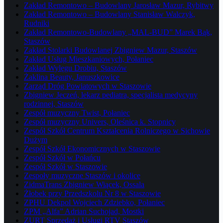
Zakład Remontowo – Budowlany Jarosław Mazur, Rybitwy
Zakład Remontowo – Budowlany Stanisław Walczyk,
Rudniki
Zakład Remontowo-Budowlany „MAL-BUD” Marek Bąk,
Staszów
Zakład Stolarki Budowlanej Zbigniew Mazur, Staszów
Zakład Usług Mieszkaniowych, Połaniec
Zakład Wylęgu Drobiu, Staszów
Żaklina Beauty, Januszkowice
Zarząd Dróg Powiatowych w Staszowie
Zbigniew Jeczeń, lekarz pediatra, specjalista medycyny
rodzinnej, Staszów
Zespół muzyczny Twist, Połaniec
Zespół muzyczny Univers, Oleśnica k. Stopnicy
Zespół Szkół Centrum Kształcenia Rolniczego w Sichowie
Dużym
Zespół Szkół Ekonomicznych w Staszowie
Zespół Szkół w Połańcu
Zespół Szkół w Staszowie
Zespoły muzyczne Staszów i okolice
ZidmaTrans Zbigniew Wiącek, Ossala
Żłobek przy Przedszkolu Nr 8 w Staszowie
ZPHU Dekpol Wojciech Zdziebko, Połaniec
ZPM „Alfa” Adrian Suchojad, Mostki
ZURT Sprzedaż i Usługi RTV Staszów