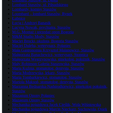
Lombard Staszów, ul. Długa
Lombard Staszów, ul. Piłsudskiego
Lombardy, komisy Staszów
Loombard – lombard Staszów, Rynek
Łubnice
Łucja i Andrzej Banasik
Lucyna Nowak, psychiatra, Staszów
M.G. Montaż i sprzedaż opon Bogoria
M&M Studio Mody, Staszów
Maciej Brocki, okulista, Bogoria Staszów
Maciej Dulęba, weterynarz, Połaniec
Mała Gastronomia Krzysztof Malanowicz, Staszów
Małgorzata Banachewicz, weterynarz, Stopnica
Małgorzata Węgrzynowska, ginekolog, położnik, Staszów
Mały Robinson Galeria Staszowska, Staszów
Maria Kuźnia, stomatolog, dentysta, Staszów
Maria Modrzewska, lekarz, Staszów
Maria Tombarkiewicz, stomatolog, Staszów
Mariola Maksoń, stomatolog, dentysta, Staszów
Marzanna Bednarska-Nadgrodkiewicz, ginekolog położnik,
Staszów
Mazagum Opony Połaniec
Mazagum Opony Staszów
Mechanika pojazdowa Jacek Cieślik, Wola Wiśniowska
Mechanika pojazdowa Marcin Nieckarz, Suchowola, Osiek