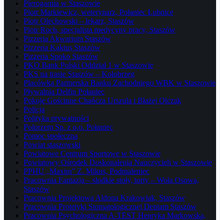
Pierogarnia w Staszowie
Piotr Markiewicz, weterynarz, Połaniec Łubnice
Piotr Olechowski – lekarz, Staszów
Piotr Roch, specjalista medycyny pracy, Staszów
Pizzeria Akwarium Staszów
Pizzeria Kaktus Staszów
Pizzeria Spoko Staszów
PKO Bank Polski Oddział 1 w Staszowie
PKS na trasie Staszów – Kołobrzeg
Placówka Partnerska Banku Zachodniego WBK w Staszowie
Pływalnia Delfin Połaniec
Pokoje Gościnne Chańcza Urszula i Błażej Olczak
Policja
Polityka prywatności
Polprzem Sp. z o.o. Połaniec
Pomoc społeczna
Powiat staszowski
Powiatowe Centrum Sportowe w Staszowie
Powiatowy Ośrodek Doskonalenia Nauczycieli w Staszowie
PPHU „Maxim” Z. Mikus, Podmaleniec
Pracownia Fantazja – słodkie stoły, torty – Wola Osowa,
Staszów
Pracownia Projektowa Aldona Krakowiak, Staszów
Pracownia Protetyki Stomatologicznej Dentam Staszów
Pracownia Psychologiczna A-TEST Henryka Markowska,