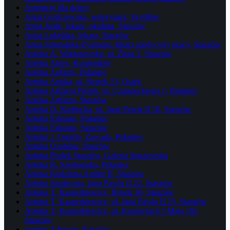
Animacje dla dzieci
Anna Goliczewska, weterynarz, Szydłów
Anna Janik, lekarz, okulista, Staszów
Anna Lubelska, lekarz, Staszów
Anna Strugalska-Zygmunt, lekarz medycyny pracy, Staszów
Apteka A. Wiktorowska, ul. Złota 2, Staszów
Apteka Aloes, Koniemłoty
Apteka Apfarm, Połaniec
Apteka Arnika, ul. Rynek 13, Osiek
Apteka Artfarm Prolek, ul. Czarnieckiego 1, Połaniec
Apteka Artfarm, Staszów
Apteka D. Kiełtucka, ul. Jana Pawła II 10, Staszów
Apteka Eskulap, Połaniec
Apteka Eskulap, Staszów
Apteka J. Ostafin, Zawada, Połaniec
Apteka Osobista, Staszów
Apteka Prolek Staszów, Galeria Staszowska
Apteka R. Szerłomska, Połaniec
Apteka Rodzinna Amber II, Staszów
Apteka Społeczna, Jana Pawła II 22, Staszów
Apteka T. Kasperkiewicz, Rynek 30, Staszów
Apteka T. Kasperkiewicz, ul. Jana Pawła II 23, Staszów
Apteka T. Kasperkiewicz, ul. Konstytucji 3 Maja 10c,
Staszów
Apteka Zdrowie, Staszów