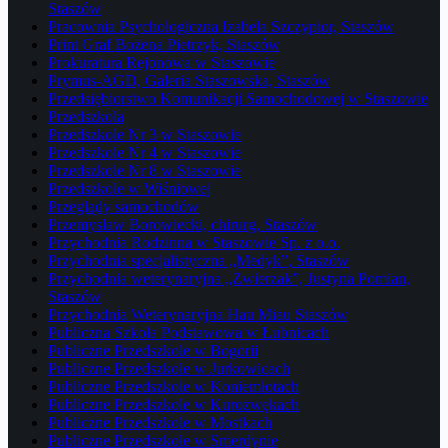
Staszów
Pracownia Psychologiczna Izabela Szczypior, Staszów
Print Graf Bożena Pietrzyk, Staszów
Prokuratura Rejonowa w Staszowie
Prymus-AGD, Galeria Staszowska, Staszów
Przedsiębiorstwo Komunikacji Samochodowej w Staszowie
Przedszkola
Przedszkole Nr 3 w Staszowie
Przedszkole Nr 4 w Staszowie
Przedszkole Nr 8 w Staszowie
Przedszkole w Wiśniowej
Przeglądy samochodów
Przemysław Borowiecki, chirurg, Staszów
Przychodnia Rodzinna w Staszowie Sp. z o.o.
Przychodnia specjalistyczna „Medyk”, Staszów
Przychodnia weterynaryjna „Zwierzak”, Justyna Pomian,
Staszów
Przychodnia Weterynaryjna Hau Miau Staszów
Publiczna Szkoła Podstawowa w Łubnicach
Publiczne Przedszkole w Bogorii
Publiczne Przedszkole w Jurkowicach
Publiczne Przedszkole w Koniemłotach
Publiczne Przedszkole w Kurozwękach
Publiczne Przedszkole w Mostkach
Publiczne Przedszkole w Smerdynie