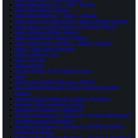
Sklep Przemysłowy S.C. „KM”, Staszów
Sklep PSB Mrówka Staszów
Sklep Samoobsługowy „Helena”, Staszów
Sklep Spożywczo-Przemysłowy Maria Olejarska, Staszów
Sklep Spożywczo-Przemysłowy Na Łąkach Staszów
Sklep z Bielizną Halpol, Staszów
Sklep Zielarski Dary Natury, Staszów
Sklep zoologiczno-wędkarski „u Magdy” Staszów
Sklepy i hurtownie budowlane
Sklepy motoryzacyjne
Sklepy Staszów
Służba zdrowia
SPAR Szydłów, P. W. Emilia Zarzycka
Sport
SPZOZ Przychodnia Zdrowia w Połańcu
Stacja Kontroli Pojazdów Trucker Grzegorz Stondzik
Staszów
Stajnia Nad Strumykiem Ewa Subocz, Korytnica
Stanisław Siatka, internista, Staszów
Starostwo Powiatowe w Staszowie
Starostwo Powiatowe w Staszowie – Wydział Administracji
Architektoniczno-Budowlanej
Starostwo Powiatowe w Staszowie – Wydział Geodezji i
Ewidencji Gruntów
Starostwo Powiatowe w Staszowie – Wydział Komunikacji i