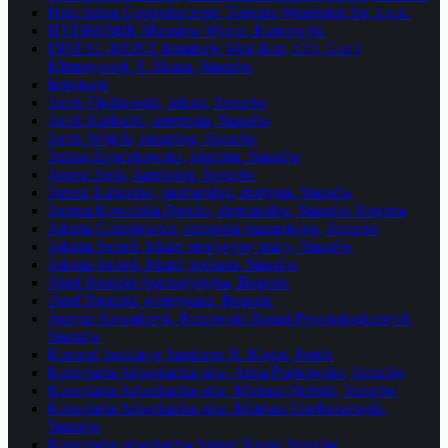
Huta Szkła Gospodarczego Tadeusz Wrześniak Sp. z o.o.
HYDROMIR Mirosław Wyraz, Kurozwęki
INSTAL-MONT Instalacje Wod-Kan, CO, Gaz i
Klimatyzacji, S. Skuza, Staszów
Instytucje
Jacek Fijałkowski, lekarz, Staszów
Jacek Kiełtucki, internista, Staszów
Jacek Wójcik, neurolog, Staszów
Janina Zajączkowska, okulista, Staszów
Janusz Janik, kardiolog, Staszów
Janusz Lubaszka, stomatolog, dentysta, Staszów
Joanna Kowalska-Brocka, dermatolog, Staszów Bogoria
Jolanta Gorostowicz, ortopeda traumatolog, Staszów
Jolanta Jeczeń, lekarz medycyny pracy, Staszów
Jolanta Jeczeń, lekarz pediatra, Staszów
Józef Brodzki Agroturystyka, Bogoria
Józef Brodzki, weterynarz, Bogoria
Justyna Kowalczyk, Pracownia Badań Psychologicznych,
Staszów
Kamrad Instalacje Sanitarne R. Kogut, Potok
Kancelaria Adwokacka adw. Anna Piątkowska, Staszów
Kancelaria Adwokacka adw. Mariusz Skórski, Staszów
Kancelaria Adwokacka adw. Mateusz Gierbuszewski,
Staszów
Kancelaria adwokacka Antoni Krupa Staszów