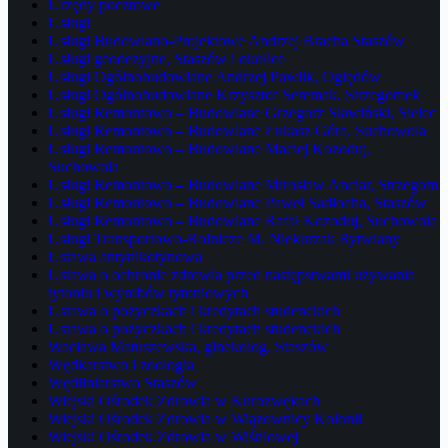
Urzędy pocztowe
Usługi
Usługi Budowlano-Projektowe Andrzej Bracha Staszów
Usługi geodezyjne, Staszów i okolice
Usługi Ogólnobudowlane Andrzej Pawlik, Oględów
Usługi Ogólnobudowlane Krzysztof Seremak, Strzegomek
Usługi Remontowo – Budowlane Grzegorz Sławiński, Sielec
Usługi Remontowo – Budowlane Łukasz Góra, Suchowola
Usługi Remontowo – Budowlane Maciej Kozoduj,
Suchowola
Usługi Remontowo – Budowlane Mirosław Anciar, Strzegom
Usługi Remontowo – Budowlane Paweł Sadłocha, Staszów
Usługi Remontowo – Budowlane Rafał Kozoduj, Suchowola
Usługi Transportowo-Rolnicze M. Niekurzak Rytwiany
Ustawa antynikotynowa
Ustawa o ochronie zdrowia przed następstwami używania
tytoniu i wyrobów tytoniowych
Ustawa o pożyczkach i kredytach studenckich
Ustawa o pożyczkach i kredytach studenckich
Wacława Matuszewska, ginekolog, Staszów
Wędkarstwo i zoologia
Wędliniarstwo Staszów
Wiejski Ośrodek Zdrowia w Kurozwękach
Wiejski Ośrodek Zdrowia w Wiązownicy Kolonii
Wiejski Ośrodek Zdrowia w Wiśniowej