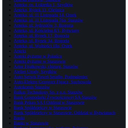
Apteka, os. Łokietka 1, Szydłów
Apteka, Rynek 11, Oleśnica
Apteka, ul. 11 Listopada 14, Osiek
Apteka, ul. 11 Listopada 76a, Staszów
Apteka, ul. Jędrusiów 3, Bogoria
Apteka, ul. Kościelna 8/1, Rytwiany
Apteka, ul. Rynek 17, Bogoria
Apteka, ul. Rynek 34, Bogoria
Apteka, ul. Wolności 18a, Osiek
Apteki
Apteki dyżurne w Połańcu
Apteki dyżurne w Staszowie
Artur Fijałkowski, chirurg, Staszów
Atelier Urody, Szydłów
Auto Serwis Paweł Serafin, Podmaleniec
Auto-Elektro Grzegorz Figacz, Suchowola
Autokomis Staszów
Balkar Technology Sp. z o.o. Staszów
Bank Gospodarki Żywnościowej SA Staszów
Bank Pekao SA I Oddział w Staszowie
Bank Spółdzielczy w Staszowie
Bank Spółdzielczy w Staszowie. Oddział w Rytwianach
Banki
Banki w Staszowie