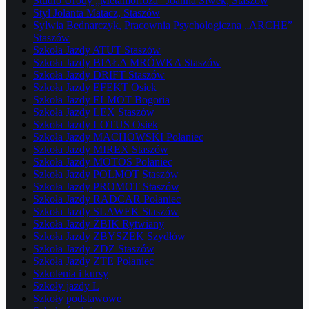
Studio Urody „Metamorfoza” Joanna Siwek, Staszów
Styl Jolanta Matacz, Staszów
Sylwia Bednarczyk, Pracownia Psychologiczna „ARCHE”
Staszów
Szkoła Jazdy ATUT Staszów
Szkoła Jazdy BIAŁA MRÓWKA Staszów
Szkoła Jazdy DRIFT Staszów
Szkoła Jazdy EFEKT Osiek
Szkoła Jazdy ELMOT Bogoria
Szkoła Jazdy LEX Staszów
Szkoła Jazdy LOTUS Osiek
Szkoła Jazdy MACHOWSKI Połaniec
Szkoła Jazdy MIREX Staszów
Szkoła Jazdy MOTOS Połaniec
Szkoła Jazdy POLMOT Staszów
Szkoła Jazdy PROMOT Staszów
Szkoła Jazdy RADCAR Połaniec
Szkoła Jazdy SLAWEK Staszów
Szkoła Jazdy ŻBIK Rytwiany
Szkoła Jazdy ZBYSZEK Szydłów
Szkoła Jazdy ZDZ Staszów
Szkoła Jazdy ZTE Połaniec
Szkolenia i kursy
Szkoły jazdy L
Szkoły podstawowe