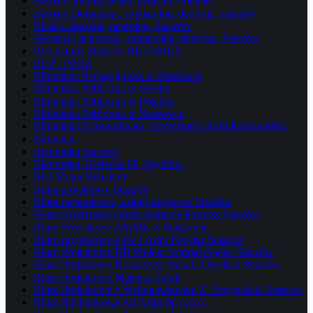
Barbara Augustowska, pediatra, Połaniec
Barbara Domańska, stomatolog, dentysta, Staszów
Beata Lubaszka, neurolog, Staszów
Bernard Lachowski, stomatolog, dentysta, Staszów
Betoniarnia Staszów BETOMEX
BHP i PPOŻ
Biblioteka Pedagogiczna w Staszowie
Biblioteka Publiczna w Osieku
Biblioteka Publiczna w Połańcu
Biblioteka Publiczna w Staszowie
Biblioteka Sichowska im. Krzysztofa i Zofii Radziwiłłów
Biblioteki
Biedronka Staszów
Biedronka, Kielecka 88, Szydłów
Biki Motor Rytwiany
Biura projektowe Staszów
Biura rachunkowe, usługi księgowe Staszów
Biuro Kredytowe Credit Agricole Express Staszów
Biuro Powiatowe ARiMR w Staszowie
Biuro projektowe AJKO Artur Kręcisz Staszów
Biuro Projektowe DB Projekt Konrad Gądek Staszów
Biuro Projektowe Kosztorysy Renata Orzelska Staszów
Biuro Projektowe Mateusz Turek
Biuro Projektowe z Wykonawstwem Z. Drzymalski Staszów
Biuro Rachunkowe Ad Astra Sp. z o.o.