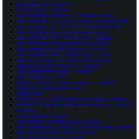
Rytwiański karp w galarecie
Sąd Rejonowy w Staszowie
Salon Fryzjerski „Elżbieta”, E. Suchojad, Staszów
Salon Fryzjerski „EVELAIN” Ewelina Pawlęga, Staszów
Salon Fryzjerski „Hairstyle” Renata Kowalik, Połaniec
Salon Fryzjerski Agnieszka Poczobut, Staszów
Salon Fryzjerski ANNA Anna Reczko, Strzegom
Salon Fryzjerski Jadwiga Staniszewska, Połaniec
Salon Fryzjerski Karolina Rejnowicz, Chańcza
Salon Fryzjerski Monika Wójcik-Utnik, Staszów
Salon Fryzur Małgorzata Adamkiewicz, Staszów
Salon kosmetyczny Bella Rosa w Staszowie
Salon kosmetyczny Paradise w Bogorii
Salon Ubezpieczeń, Osiek
Salony kosmetyczne, odnowa biologiczna Staszów
Salony sieci komórkowych GSM
Sample Page
Secesja Sp. z o.o. Zespół Biegłych Rewidentów, Staszów
SIMPLEX Licencjonowane Biuro Rachunkowe – Łodej P. i
Wspólnicy
Sklep Bieliźniany, Staszów
Sklep Jubilerski Krystyna Łoboda, Staszów
Sklep Kosmetyczny „Wispol”, Galeria Staszowska, Staszów
Sklep Maraska Justyna Zaleśna, Staszów
Sklep Odzieżowy VINCI, Staszów