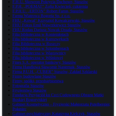
F.H.U. Skowron Pokrycia Dachowe, Staszów
F.P.H. „POEMAT” Zofia Kwiecień, cukiernia
F.P.H.U. „ERTON” Robert Faron, Staszów
Farma Wiatrowa Bogoria Sp. z o.o.
FHU „Kowal” Krzysztof Kowalczewski, Staszów
FHU Fokus Emil Wawrzkiewicz Staszów
FHU Rodan Dariusz Nowak Ossala, Staszów
Filia biblioteczna w Koniemłotach
Filia biblioteczna w Kurozwękach
Filia Biblioteczna w Ruszczy
Filia biblioteczna w Sztombergach
Filia biblioteczna w Wiązownicy
Filia biblioteczna w Wiśniowej
Fines S.A. operator bankowy, Staszów
Firma Handlowa Sławomir Nasternak, Staszów
Firma P.U.H. „CUBER” Staszów, Zakład Szklarski
Firmy budowlane Staszów
Firmy, spółki, przedsiębiorstwa
Fotografia Staszów
Fryzjerstwo Staszów
Fundacja Przyjaciół ku Czci Cudownego Obrazu Matki
Boskiej Bogoryjskiej
Gabinet Kosmetyczno – Fryzjerski Małgorzata Putelbergier,
Połaniec
Gabinet psychiatryczny Katarzyna Kielczyk, Staszów