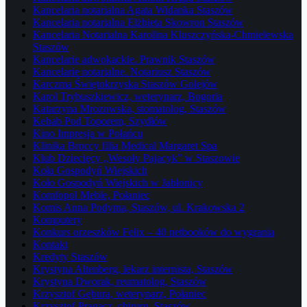
Kancelaria notarialna Agata Widanka Staszów
Kancelaria notarialna Elżbieta Skowron Staszów
Kancelaria Notarialna Karolina Kluszczyńska-Chmielewska
Staszów
Kancelarie adwokackie. Prawnik Staszów
Kancelarie notarialne. Notariusz Staszów
Karczma Świętokrzyska Staszów Golejów
Karol Trybuszkiewicz, weterynarz, Bogoria
Katarzyna Mrozowska, stomatolog, Staszów
Kebab Pod Toporem, Szydłów
Kino Impresja w Połańcu
Klinika Broccy filia Medical Margaret Spa
Klub Dziecięcy „Wesoły Pajacyk” w Staszowie
Koła Gospodyń Wiejskich
Koło Gospodyń Wiejskich w Jabłonicy
Komfopol Meble, Połaniec
Komis Anna Podyma, Staszów, ul. Krakowska 2
Komputery
Konkurs orzeszków Felix – 40 netbooków do wygrania
Kontakt
Kredyty Staszów
Krystyna Altenberg, lekarz internista, Staszów
Krystyna Dworak, reumatolog, Staszów
Krzysztof Gębura, weterynarz, Połaniec
Krzysztof Pragacz, chirurg, Staszów