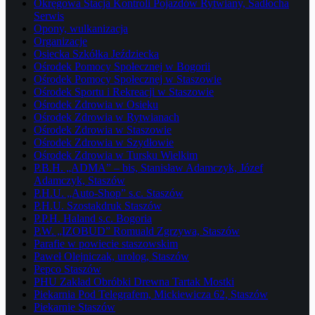
Okręgowa Stacja Kontroli Pojazdów Rytwiany, Sadłocha
Serwis
Opony, wulkanizacja
Organizacje
Osiecka Szkółka Jeździecka
Ośrodek Pomocy Społecznej w Bogorii
Ośrodek Pomocy Społecznej w Staszowie
Ośrodek Sportu i Rekreacji w Staszowie
Ośrodek Zdrowia w Osieku
Ośrodek Zdrowia w Rytwianach
Ośrodek Zdrowia w Staszowie
Ośrodek Zdrowia w Szydłowie
Ośrodek Zdrowia w Tursku Wielkim
P.B.H. „ADMA” – bis, Stanisław Adamczyk, Józef
Adamczyk, Staszów
P.H.U. „Auto-Shop” s.c. Staszów
P.H.U. Szostakdruk Staszów
P.P.H. Haland s.c. Bogoria
P.W. „IZOBUD” Romuald Zgrzywa, Staszów
Parafie w powiecie staszowskim
Paweł Olejniczak, urolog, Staszów
Pepco Staszów
PHU Zakład Obróbki Drewna Tartak Mostki
Piekarnia Pod Telegrafem, Mickiewicza 62, Staszów
Piekarnie Staszów