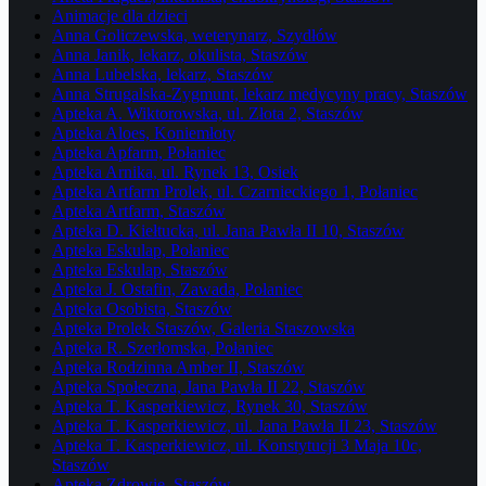
Animacje dla dzieci
Anna Goliczewska, weterynarz, Szydłów
Anna Janik, lekarz, okulista, Staszów
Anna Lubelska, lekarz, Staszów
Anna Strugalska-Zygmunt, lekarz medycyny pracy, Staszów
Apteka A. Wiktorowska, ul. Złota 2, Staszów
Apteka Aloes, Koniemłoty
Apteka Apfarm, Połaniec
Apteka Arnika, ul. Rynek 13, Osiek
Apteka Artfarm Prolek, ul. Czarnieckiego 1, Połaniec
Apteka Artfarm, Staszów
Apteka D. Kiełtucka, ul. Jana Pawła II 10, Staszów
Apteka Eskulap, Połaniec
Apteka Eskulap, Staszów
Apteka J. Ostafin, Zawada, Połaniec
Apteka Osobista, Staszów
Apteka Prolek Staszów, Galeria Staszowska
Apteka R. Szerłomska, Połaniec
Apteka Rodzinna Amber II, Staszów
Apteka Społeczna, Jana Pawła II 22, Staszów
Apteka T. Kasperkiewicz, Rynek 30, Staszów
Apteka T. Kasperkiewicz, ul. Jana Pawła II 23, Staszów
Apteka T. Kasperkiewicz, ul. Konstytucji 3 Maja 10c,
Staszów
Apteka Zdrowie, Staszów