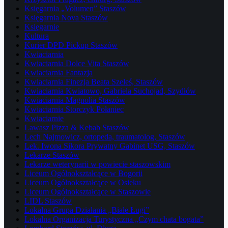
Księgarnia „Volumen” Staszów
Księgarnia Nova Staszów
Księgarnie
Kultura
Kurier DPD Pickup Staszów
Kwiaciarnia
Kwiaciarnia Dolce Vita Staszów
Kwiaciarnia Fantazja
Kwiaciarnia Finezja Beata Szeleś, Staszów
Kwiaciarnia Kwiatowo, Gabriela Suchojad, Szydłów
Kwiaciarnia Magnolia Staszów
Kwiaciarnia Storczyk Połaniec
Kwiaciarnie
Lawasz Pizza & Kebab Staszów
Lech Najmowicz, ortopeda, traumatolog, Staszów
Lek. Iwona Sikora Prywatny Gabinet USG, Staszów
Lekarze Staszów
Lekarze weterynarii w powiecie staszowskim
Liceum Ogólnokształcące w Bogorii
Liceum Ogólnokształcące w Osieku
Liceum Ogólnokształcące w Staszowie
LIDL Staszów
Lokalna Grupa Działania „Białe Ługi”
Lokalna Organizacja Turystyczna „Czym chata bogata”