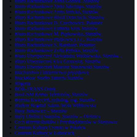
Biuro Rachunkowe Anna Gozdek, Staszów
Biuro Rachunkowe Anna Jabczuga, Staszów
Biuro Rachunkowe Anna Janicka, Staszów
Biuro Rachunkowe Beata Dzieciuch, Staszów
Biuro Rachunkowe D. Czechowicz, Połaniec
Biuro Rachunkowe Elżbieta Szot, Staszów
Biuro Rachunkowe M. Piątkowska, Staszów
Biuro Rachunkowe Piątkowscy s.c., Staszów
Biuro Rachunkowe S. Barabasz, Połaniec
Biuro Rachunkowe Zofia Ryńska, Staszów
Biuro Ubezpieczeń Aleksandra Wróblewska, Staszów
Biuro Ubezpieczeń Ewa Gronostaj, Staszów
Biuro Ubezpieczeń Mateusz Staszewski Staszów
Blacharstwo i lakiernictwo pojazdowe
BlackRose Studio Tatuażu Staszów
Bogoria
BOR-TRANS Osiek
BoxGSM Komis Telefonów, Staszów
Bożena Kwiecień, radiolog, usg, Staszów
Budkor Bogdan Sałata, Wola Wiśniowska
Busy Jurkowice – Staszów
Busy Oleśnica Staszów, Staszów – Oleśnica
Cech Rzemieślników i Przedsiębiorców w Staszowie
Centrum Kultury i Sztuki w Połańcu
Centrum Kultury w Łubnicach