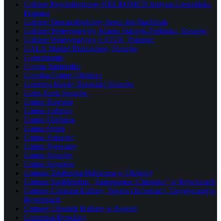
Gabinet Psychologiczny NEUROMED Justyna Grudzińska,
Połaniec
Gabinet Stomatologiczny Aneta Jeż-Stachniak
Gabinet Weterynaryjny Jolanta Haczyk-Zielińska, Staszów
Gabinet Weterynaryjny ŁATEK, Połaniec
GALA Market Budowlany, Staszów
Gastronomia
Gazeta Stambułka
Gazetka Gminy Oleśnica
Generics Maciej Baradziej Staszów
Getin Bank Staszów
Gmina Bogoria
Gmina Łubnice
Gmina Oleśnica
Gmina Osiek
Gmina Połaniec
Gmina Rytwiany
Gmina Staszów
Gmina Szydłów
Gminna Biblioteka Publiczna w Oleśnicy
Gminna Spółdzielnia „Samopomoc Chłopska” w Rytwianach
Gminne Centrum Kultury, Sportu i Informacji Turystycznej w
Rytwianach
Gminny Ośrodek Kultury w Bogorii
Gorzelnia Rytwiany