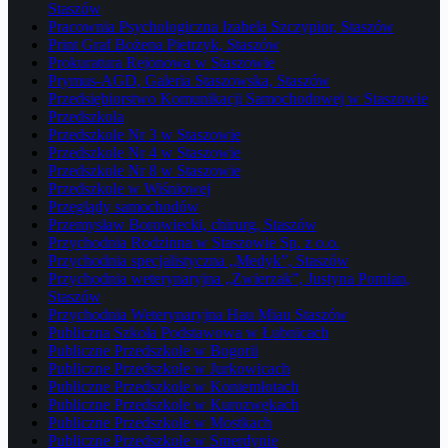
Staszów
Pracownia Psychologiczna Izabela Szczypior, Staszów
Print Graf Bożena Pietrzyk, Staszów
Prokuratura Rejonowa w Staszowie
Prymus-AGD, Galeria Staszowska, Staszów
Przedsiębiorstwo Komunikacji Samochodowej w Staszowie
Przedszkola
Przedszkole Nr 3 w Staszowie
Przedszkole Nr 4 w Staszowie
Przedszkole Nr 8 w Staszowie
Przedszkole w Wiśniowej
Przeglądy samochodów
Przemysław Borowiecki, chirurg, Staszów
Przychodnia Rodzinna w Staszowie Sp. z o.o.
Przychodnia specjalistyczna „Medyk”, Staszów
Przychodnia weterynaryjna „Zwierzak”, Justyna Pomian,
Staszów
Przychodnia Weterynaryjna Hau Miau Staszów
Publiczna Szkoła Podstawowa w Łubnicach
Publiczne Przedszkole w Bogorii
Publiczne Przedszkole w Jurkowicach
Publiczne Przedszkole w Koniemłotach
Publiczne Przedszkole w Kurozwękach
Publiczne Przedszkole w Mostkach
Publiczne Przedszkole w Smerdynie