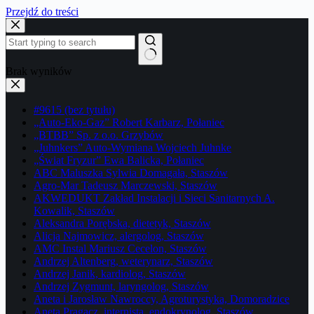
Przejdź do treści
Brak wyników
#9615 (bez tytułu)
„Auto-Eko-Gaz” Robert Karbarz, Połaniec
„BTBB” Sp. z o.o. Grzybów
„Juhnkers” Auto-Wymiana Wojciech Juhnke
„Świat Fryzur” Ewa Balicka, Połaniec
ABC Maluszka Sylwia Domagała, Staszów
Agro-Mar Tadeusz Marczewski, Staszów
AKWEDUKT Zakład Instalacji i Sieci Sanitarnych A.
Kowalik, Staszów
Aleksandra Porębska, dietetyk, Staszów
Alicja Najmowicz, alergolog, Staszów
AMC Instal Mariusz Cecelon, Staszów
Andrzej Altenberg, weterynarz, Staszów
Andrzej Janik, kardiolog, Staszów
Andrzej Zygmunt, laryngolog, Staszów
Aneta i Jarosław Nawroccy, Agroturystyka, Domoradzice
Aneta Pragacz, internista, endokrynolog, Staszów