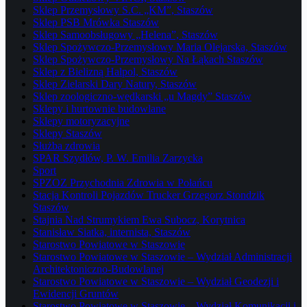
Sklep Przemysłowy S.C. „KM”, Staszów
Sklep PSB Mrówka Staszów
Sklep Samoobsługowy „Helena”, Staszów
Sklep Spożywczo-Przemysłowy Maria Olejarska, Staszów
Sklep Spożywczo-Przemysłowy Na Łąkach Staszów
Sklep z Bielizną Halpol, Staszów
Sklep Zielarski Dary Natury, Staszów
Sklep zoologiczno-wędkarski „u Magdy” Staszów
Sklepy i hurtownie budowlane
Sklepy motoryzacyjne
Sklepy Staszów
Służba zdrowia
SPAR Szydłów, P. W. Emilia Zarzycka
Sport
SPZOZ Przychodnia Zdrowia w Połańcu
Stacja Kontroli Pojazdów Trucker Grzegorz Stondzik
Staszów
Stajnia Nad Strumykiem Ewa Subocz, Korytnica
Stanisław Siatka, internista, Staszów
Starostwo Powiatowe w Staszowie
Starostwo Powiatowe w Staszowie – Wydział Administracji
Architektoniczno-Budowlanej
Starostwo Powiatowe w Staszowie – Wydział Geodezji i
Ewidencji Gruntów
Starostwo Powiatowe w Staszowie – Wydział Komunikacji i