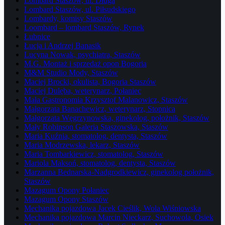
Lombard Staszów, ul. Długa
Lombard Staszów, ul. Piłsudskiego
Lombardy, komisy Staszów
Loombard – lombard Staszów, Rynek
Łubnice
Łucja i Andrzej Banasik
Lucyna Nowak, psychiatra, Staszów
M.G. Montaż i sprzedaż opon Bogoria
M&M Studio Mody, Staszów
Maciej Brocki, okulista, Bogoria Staszów
Maciej Dulęba, weterynarz, Połaniec
Mała Gastronomia Krzysztof Malanowicz, Staszów
Małgorzata Banachewicz, weterynarz, Stopnica
Małgorzata Węgrzynowska, ginekolog, położnik, Staszów
Mały Robinson Galeria Staszowska, Staszów
Maria Kuźnia, stomatolog, dentysta, Staszów
Maria Modrzewska, lekarz, Staszów
Maria Tombarkiewicz, stomatolog, Staszów
Mariola Maksoń, stomatolog, dentysta, Staszów
Marzanna Bednarska-Nadgrodkiewicz, ginekolog położnik,
Staszów
Mazagum Opony Połaniec
Mazagum Opony Staszów
Mechanika pojazdowa Jacek Cieślik, Wola Wiśniowska
Mechanika pojazdowa Marcin Nieckarz, Suchowola, Osiek