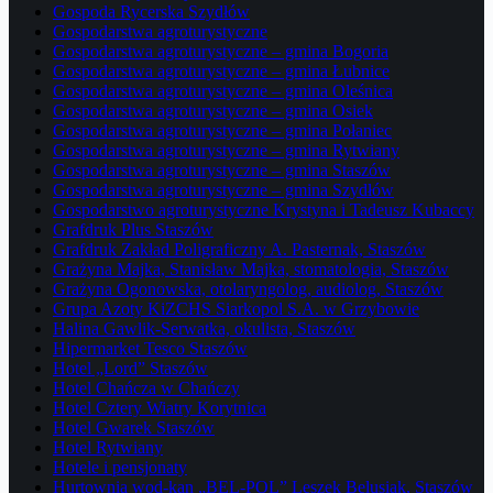
Gospoda Rycerska Szydłów
Gospodarstwa agroturystyczne
Gospodarstwa agroturystyczne – gmina Bogoria
Gospodarstwa agroturystyczne – gmina Łubnice
Gospodarstwa agroturystyczne – gmina Oleśnica
Gospodarstwa agroturystyczne – gmina Osiek
Gospodarstwa agroturystyczne – gmina Połaniec
Gospodarstwa agroturystyczne – gmina Rytwiany
Gospodarstwa agroturystyczne – gmina Staszów
Gospodarstwa agroturystyczne – gmina Szydłów
Gospodarstwo agroturystyczne Krystyna i Tadeusz Kubaccy
Grafdruk Plus Staszów
Grafdruk Zakład Poligraficzny A. Pasternak, Staszów
Grażyna Majka, Stanisław Majka, stomatologia, Staszów
Grażyna Ogonowska, otolaryngolog, audiolog, Staszów
Grupa Azoty KiZCHS Siarkopol S.A. w Grzybowie
Halina Gawlik-Serwatka, okulista, Staszów
Hipermarket Tesco Staszów
Hotel „Lord” Staszów
Hotel Chańcza w Chańczy
Hotel Cztery Wiatry Korytnica
Hotel Gwarek Staszów
Hotel Rytwiany
Hotele i pensjonaty
Hurtownia wod-kan „BEL-POL” Leszek Belusiak, Staszów