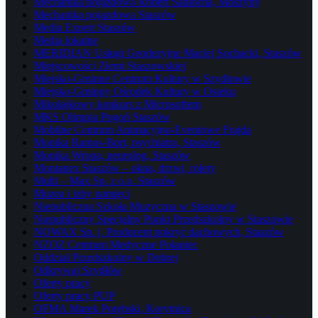
Mechanika pojazdowa Robert Sadłocha, Moszyny
Mechanika pojazdowa Staszów
Media Expert Staszów
Media lokalne
MERIDIAN Usługi Geodezyjne Maciej Sochacki, Staszów
Miejscowości Ziemi Staszowskiej
Miejsko-Gminne Centrum Kultury w Szydłowie
Miejsko-Gminny Ośrodek Kultury w Osieku
Mikołajkowy konkurs z Microsoftem
MKS Olimpia Pogoń Staszów
Mobilne Centrum Animacyjno-Eventowe Frajda
Monika Ramos-Bort, psychiatra, Staszów
Monika Wrona, neurolog, Staszów
Montanex Staszów – okna, drzwi, rolety
Multi – Max Sp. z o.o. Staszów
Muzea i izby pamięci
Niepubliczna Szkoła Muzyczna w Staszowie
Niepubliczny Specjalny Punkt Przedszkolny w Staszowie
NOWAX Sp. j. Producent pokryć dachowych, Staszów
NZOZ Centrum Medyczne Połaniec
Oddział Przedszkolny w Dobrej
Odkrywaj Szydłów
Oferty pracy
Oferty pracy PUP
OFMA Marek Porębski, Korytnica