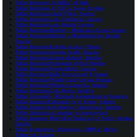
Zakład Fryzjerski „MARTA” M. Wilk
Zakład Fryzjerski „U Poli” A. Sojda, Szydłów
Zakład Fryzjerski Alicja Wójcik, Bogoria
Zakład Fryzjerski Anna Chłodnicka, Staszów
Zakład Fryzjerski Anna Wójcik, Staszów
Zakład Fryzjerski Damsko – Męski Anna Skuza, Staszów
Zakład Fryzjerski Damsko – Męski Katarzyna Durnaś,
Staszów
Zakład Fryzjerski Elżbieta Jakubas, Połaniec
Zakład Fryzjerski Jadwiga Pawlik, Staszów
Zakład Fryzjerski Joanna Michalak, Staszów
Zakład Fryzjerski Małgorzata Wróbel, Staszów
Zakład Fryzjerski Monika Bolon, Staszów
Zakład Fryzjerski Rafał Suchorowski, Rytwiany
Zakład Fryzjerski Wanda Graczykowska, Połaniec
Zakład Fryzjerski Wiesława Zamojska, Staszów
Zakład Fryzjerski Zofia Pietras, Szydłów
Zakład Gospodarki Odpadami Komunalnymi w Rzędowie
Zakład Instalacji Elektrycznych W. Kopeć, Połaniec
Zakład Instalacyjno-Usługowy Adam Nowak, Staszów
Zakład Opiekuńczo-Leczniczy w Kurozwękach
Zakład Produkcji Materiałów Budowlanych Andrzej Opałka,
Staszów
Zakład Remontowo – Budowlany „ADMA” Marian
Adamczyk, Staszów