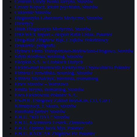
Centrum Urody Iwona Jarzyna, Staszów
Cezary Kopacz, lekarz psychiatra, Staszów
Cukiernie Staszów
Diagnostyka Laboratoria Medyczne, Staszów
Dietetycy
Dilab Diagnostyka Medyczna, Staszów
DREWEX import – eksport Rafał Lisiak, Połaniec
Drog-Bud Zbigniew Bąk, Czajków Południowy
Drukarnie, poligrafia
Dylmex Firma Transportowo-Budowlano-Drogowa, Staszów
Edyta Rosińska, neurolog, Staszów
Ekoplon S.A. w Grabkach Dużych
Elektro-Bud Hurtownia Elektryczna i Spawalnicza Połaniec
Elżbieta Czerwińska, neurolog, Staszów
Elżbieta Michalczyk, internista, reumatolog
Emex Staszów – Warszawa
Emilia Weyna, stomatolog, Staszów
Enea Elektrownia Połaniec S.A.
ES-POL Usługowy Zakład Wod-Kan, CO, Gaz i
Klimatyzacji, J. Skuza, Staszów
Eurobank partner Staszów
F.H.U. ”RD DYL” Staszów
F.H.U. Kaczmarek Leszek, Zimnowoda
F.H.U. Optima Jacek Myl, Połaniec
F.H.U. RADCAR Zbigniew Fic Połaniec