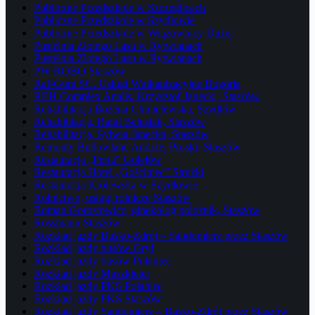
Publiczne Przedszkole w Szczeglicach
Publiczne Przedszkole w Szydłowie
Publiczne Przedszkole w Wiązownicy Dużej
Pustelnia Złotego Lasu w Rytwianach
Pustelnia Złotego Lasu w Rytwianach
PW ROBO Staszów
Raf-Gum SC. Usługi Wulkanizacyjne Bogoria
REH Complex Analis, Krzysztof Janecki, Staszów
Rehabilitacja Bożena Chmielewska, Szydłów
Rehabilitacja, Rafał Belusiak, Staszów
Rehabilitacja, Sylwia Janecka, Staszów
Remonty Budowlane Andrzej Pruski, Staszów
Restauracja „Perła” Golejów
Restauracja Hotel „Gościniec” Strużki
Restauracja Królewska w Szydłowie
Rolnictwo, usługi rolnicze Staszów
Roman Gorostowicz, ginekolog położnik, Staszów
Rossmann Staszów
Rozkład jazdy Busko-Zdrój – Sandomierz przez Staszów
Rozkład jazdy busów Gryf
Rozkład jazdy busów Połaniec
Rozkład jazdy Muszkieter
Rozkład jazdy PKS Połaniec
Rozkład jazdy PKS Staszów
Rozkład jazdy Sandomierz – Busko-Zdrój przez Staszów