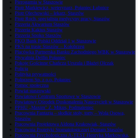
Pierogarnia w Staszowie
Piotr Markiewicz, weterynarz, Połaniec Łubnice
Piotr Olechowski – lekarz, Staszów
Piotr Roch, specjalista medycyny pracy, Staszów
Pizzeria Akwarium Staszów
Pizzeria Kaktus Staszów
Pizzeria Spoko Staszów
PKO Bank Polski Oddział 1 w Staszowie
PKS na trasie Staszów – Kołobrzeg
Placówka Partnerska Banku Zachodniego WBK w Staszowie
Pływalnia Delfin Połaniec
Pokoje Gościnne Chańcza Urszula i Błażej Olczak
Policja
Polityka prywatności
Polprzem Sp. z o.o. Połaniec
Pomoc społeczna
Powiat staszowski
Powiatowe Centrum Sportowe w Staszowie
Powiatowy Ośrodek Doskonalenia Nauczycieli w Staszowie
PPHU „Maxim” Z. Mikus, Podmaleniec
Pracownia Fantazja – słodkie stoły, torty – Wola Osowa,
Staszów
Pracownia Projektowa Aldona Krakowiak, Staszów
Pracownia Protetyki Stomatologicznej Dentam Staszów
Pracownia Psychologiczna A-TEST Henryka Markowska,