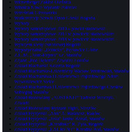
Wienerberger Zakład Oleśnica
Winnica Nowe Wydanie Połaniec
Wrześniak Glassworks
Wulkanizacja Serwis Opon Górski Bogoria
Wybory
Wybory samorządowe 2010 – powiat staszowski
Wybory samorządowe 2014 w powiecie staszowskim
Wybory samorządowe 2018 w powiecie staszowskim
Wynajem sceny estradowej Bogoria
Wypożyczalnia „Domeks”, Pęcławice Górne
Z.U.M. „Auto-Expres” s.c. Staszów
Zajazd „Pod Dębami” Zawidza Łoniów
Zakład Blacharski Kolonia Bogoria
Zakład Blacharsko-Lakierniczy Wacław Wiatrowski, Staszów
Zakład Blacharstwa i Lakiernictwa Pojazdowego Adam
Wawrzkiewicz Sielec
Zakład Blacharstwa i Lakiernictwa Pojazdowego Czesław
Sobiegraj Staszów
Zakład Budowlany „AUSTENIT” Tadeusz Walczyk,
Zawada
Zakład Budowlany Ryszard Figiel, Staszów
Zakład Fryzjerski „Ann” A. Barabasz, Raków
Zakład Fryzjerski „Jasia” Janina Banaś, Staszów
Zakład Fryzjerski „Karolinka” R. Żyła, Bogoria
Zakład Fryzjerski „LAURENT” Karolina Boś, Staszów