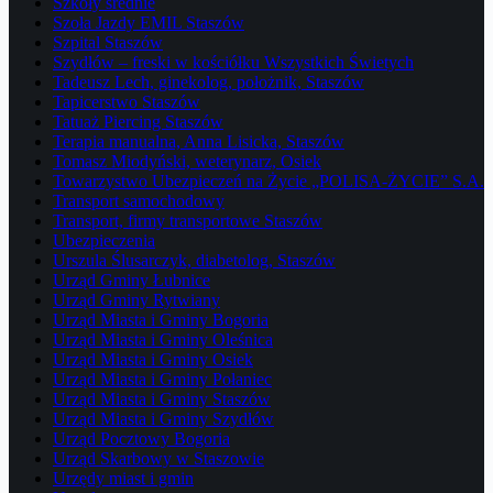
Szkoły średnie
Szoła Jazdy EMIL Staszów
Szpital Staszów
Szydłów – freski w kościółku Wszystkich Świetych
Tadeusz Lech, ginekolog, położnik, Staszów
Tapicerstwo Staszów
Tatuaż Piercing Staszów
Terapia manualna, Anna Lisicka, Staszów
Tomasz Miodyński, weterynarz, Osiek
Towarzystwo Ubezpieczeń na Życie „POLISA-ŻYCIE” S.A.
Transport samochodowy
Transport, firmy transportowe Staszów
Ubezpieczenia
Urszula Ślusarczyk, diabetolog, Staszów
Urząd Gminy Łubnice
Urząd Gminy Rytwiany
Urząd Miasta i Gminy Bogoria
Urząd Miasta i Gminy Oleśnica
Urząd Miasta i Gminy Osiek
Urząd Miasta i Gminy Połaniec
Urząd Miasta i Gminy Staszów
Urząd Miasta i Gminy Szydłów
Urząd Pocztowy Bogoria
Urząd Skarbowy w Staszowie
Urzędy miast i gmin