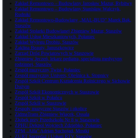
Zakład Remontowo – Budowlany Jarosław Mazur, Rybitwy
Zakład Remontowo – Budowlany Stanisław Walczyk,
Rudniki
Zakład Remontowo-Budowlany „MAL-BUD” Marek Bąk,
Staszów
Zakład Stolarki Budowlanej Zbigniew Mazur, Staszów
Zakład Usług Mieszkaniowych, Połaniec
Zakład Wylęgu Drobiu, Staszów
Żaklina Beauty, Januszkowice
Zarząd Dróg Powiatowych w Staszowie
Zbigniew Jeczeń, lekarz pediatra, specjalista medycyny
rodzinnej, Staszów
Zespół muzyczny Twist, Połaniec
Zespół muzyczny Univers, Oleśnica k. Stopnicy
Zespół Szkół Centrum Kształcenia Rolniczego w Sichowie
Dużym
Zespół Szkół Ekonomicznych w Staszowie
Zespół Szkół w Połańcu
Zespół Szkół w Staszowie
Zespoły muzyczne Staszów i okolice
ZidmaTrans Zbigniew Wiącek, Ossala
Żłobek przy Przedszkolu Nr 8 w Staszowie
ZPHU Dekpol Wojciech Zdziebko, Połaniec
ZPM „Alfa” Adrian Suchojad, Mostki
ZURT Sprzedaż i Usługi RTV Staszów