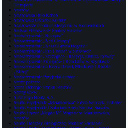
Transportu
Staszów
Staszowska Buła Kebab
Staszowski Ośrodek Kultury
Staszowskie Centrum Medyczne w Koniemłotach
Stoisko Firmowe 4F Spokey Staszów
Stowarzyszenie „Buczyna”
Stowarzyszenie „Nad Ciekącą”
Stowarzyszenie „Nasza Gmina Bogoria”
Stowarzyszenie „Pro Civitas” w Staszowie
Stowarzyszenie „Szczeglice – tradycja, kultura, rozwój”
Stowarzyszenie Emerytów i Rencistów w Szydłowie
Stowarzyszenie na Rzecz Dzieci, Młodzieży i Rodzin
„Bliżej”
Stowarzyszenie Przyjaciół Łubnic
Straże pożarne
Strefa Dobrego Smaku Staszów
Strony www
STU Ergo Hestia S.A.
Studio Fryzjerskie „Metamorfoza” Edyta Walczyk, Połaniec
Studio Fryzjerskie i Solarium Aneta Strojna, Staszów
Studio Fryzur „Magda M” Magdalena Maruszewska,
Staszów
Studio Odnowy Biologicznej Mona w Staszowie