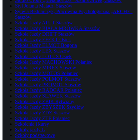
Studio Urody „Metamorfoza” Joanna Siwek, Staszów
Styl Jolanta Matacz, Staszów
Sylwia Bednarczyk, Pracownia Psychologiczna „ARCHE”
Staszów
Szkoła Jazdy ATUT Staszów
Szkoła Jazdy BIAŁA MRÓWKA Staszów
Szkoła Jazdy DRIFT Staszów
Szkoła Jazdy EFEKT Osiek
Szkoła Jazdy ELMOT Bogoria
Szkoła Jazdy LEX Staszów
Szkoła Jazdy LOTUS Osiek
Szkoła Jazdy MACHOWSKI Połaniec
Szkoła Jazdy MIREX Staszów
Szkoła Jazdy MOTOS Połaniec
Szkoła Jazdy POLMOT Staszów
Szkoła Jazdy PROMOT Staszów
Szkoła Jazdy RADCAR Połaniec
Szkoła Jazdy SLAWEK Staszów
Szkoła Jazdy ŻBIK Rytwiany
Szkoła Jazdy ZBYSZEK Szydłów
Szkoła Jazdy ZDZ Staszów
Szkoła Jazdy ZTE Połaniec
Szkolenia i kursy
Szkoły jazdy L
Szkoły podstawowe