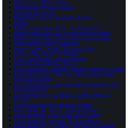
Wienerberger Zakład Oleśnica
Winnica Nowe Wydanie Połaniec
Wrześniak Glassworks
Wulkanizacja Serwis Opon Górski Bogoria
Wybory
Wybory samorządowe 2010 – powiat staszowski
Wybory samorządowe 2014 w powiecie staszowskim
Wybory samorządowe 2018 w powiecie staszowskim
Wynajem sceny estradowej Bogoria
Wypożyczalnia „Domeks”, Pęcławice Górne
Z.U.M. „Auto-Expres” s.c. Staszów
Zajazd „Pod Dębami” Zawidza Łoniów
Zakład Blacharski Kolonia Bogoria
Zakład Blacharsko-Lakierniczy Wacław Wiatrowski, Staszów
Zakład Blacharstwa i Lakiernictwa Pojazdowego Adam
Wawrzkiewicz Sielec
Zakład Blacharstwa i Lakiernictwa Pojazdowego Czesław
Sobiegraj Staszów
Zakład Budowlany „AUSTENIT” Tadeusz Walczyk,
Zawada
Zakład Budowlany Ryszard Figiel, Staszów
Zakład Fryzjerski „Ann” A. Barabasz, Raków
Zakład Fryzjerski „Jasia” Janina Banaś, Staszów
Zakład Fryzjerski „Karolinka” R. Żyła, Bogoria
Zakład Fryzjerski „LAURENT” Karolina Boś, Staszów