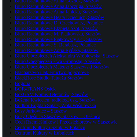
Biuro Rachunkowe Anna Gozdek, Staszów
Biuro Rachunkowe Anna Jabczuga, Staszów
Biuro Rachunkowe Anna Janicka, Staszów
Biuro Rachunkowe Beata Dzieciuch, Staszów
Biuro Rachunkowe D. Czechowicz, Połaniec
Biuro Rachunkowe Elżbieta Szot, Staszów
Biuro Rachunkowe M. Piątkowska, Staszów
Biuro Rachunkowe Piątkowscy s.c., Staszów
Biuro Rachunkowe S. Barabasz, Połaniec
Biuro Rachunkowe Zofia Ryńska, Staszów
Biuro Ubezpieczeń Aleksandra Wróblewska, Staszów
Biuro Ubezpieczeń Ewa Gronostaj, Staszów
Biuro Ubezpieczeń Mateusz Staszewski Staszów
Blacharstwo i lakiernictwo pojazdowe
BlackRose Studio Tatuażu Staszów
Bogoria
BOR-TRANS Osiek
BoxGSM Komis Telefonów, Staszów
Bożena Kwiecień, radiolog, usg, Staszów
Budkor Bogdan Sałata, Wola Wiśniowska
Busy Jurkowice – Staszów
Busy Oleśnica Staszów, Staszów – Oleśnica
Cech Rzemieślników i Przedsiębiorców w Staszowie
Centrum Kultury i Sztuki w Połańcu
Centrum Kultury w Łubnicach