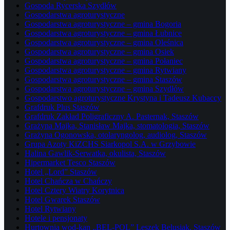
Gospoda Rycerska Szydłów
Gospodarstwa agroturystyczne
Gospodarstwa agroturystyczne – gmina Bogoria
Gospodarstwa agroturystyczne – gmina Łubnice
Gospodarstwa agroturystyczne – gmina Oleśnica
Gospodarstwa agroturystyczne – gmina Osiek
Gospodarstwa agroturystyczne – gmina Połaniec
Gospodarstwa agroturystyczne – gmina Rytwiany
Gospodarstwa agroturystyczne – gmina Staszów
Gospodarstwa agroturystyczne – gmina Szydłów
Gospodarstwo agroturystyczne Krystyna i Tadeusz Kubaccy
Grafdruk Plus Staszów
Grafdruk Zakład Poligraficzny A. Pasternak, Staszów
Grażyna Majka, Stanisław Majka, stomatologia, Staszów
Grażyna Ogonowska, otolaryngolog, audiolog, Staszów
Grupa Azoty KiZCHS Siarkopol S.A. w Grzybowie
Halina Gawlik-Serwatka, okulista, Staszów
Hipermarket Tesco Staszów
Hotel „Lord” Staszów
Hotel Chańcza w Chańczy
Hotel Cztery Wiatry Korytnica
Hotel Gwarek Staszów
Hotel Rytwiany
Hotele i pensjonaty
Hurtownia wod-kan „BEL-POL” Leszek Belusiak, Staszów