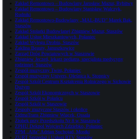
Zakład Remontowo – Budowlany Jarosław Mazur, Rybitwy
Zakład Remontowo – Budowlany Stanisław Walczyk,
Rudniki
Zakład Remontowo-Budowlany „MAL-BUD” Marek Bąk,
Staszów
Zakład Stolarki Budowlanej Zbigniew Mazur, Staszów
Zakład Usług Mieszkaniowych, Połaniec
Zakład Wylęgu Drobiu, Staszów
Żaklina Beauty, Januszkowice
Zarząd Dróg Powiatowych w Staszowie
Zbigniew Jeczeń, lekarz pediatra, specjalista medycyny
rodzinnej, Staszów
Zespół muzyczny Twist, Połaniec
Zespół muzyczny Univers, Oleśnica k. Stopnicy
Zespół Szkół Centrum Kształcenia Rolniczego w Sichowie
Dużym
Zespół Szkół Ekonomicznych w Staszowie
Zespół Szkół w Połańcu
Zespół Szkół w Staszowie
Zespoły muzyczne Staszów i okolice
ZidmaTrans Zbigniew Wiącek, Ossala
Żłobek przy Przedszkolu Nr 8 w Staszowie
ZPHU Dekpol Wojciech Zdziebko, Połaniec
ZPM „Alfa” Adrian Suchojad, Mostki
ZURT Sprzedaż i Usługi RTV Staszów