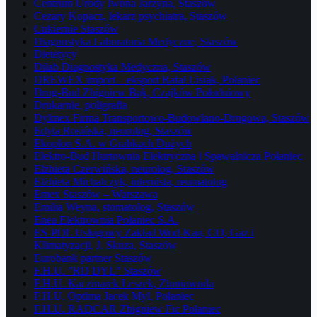
Centrum Urody Iwona Jarzyna, Staszów
Cezary Kopacz, lekarz psychiatra, Staszów
Cukiernie Staszów
Diagnostyka Laboratoria Medyczne, Staszów
Dietetycy
Dilab Diagnostyka Medyczna, Staszów
DREWEX import – eksport Rafał Lisiak, Połaniec
Drog-Bud Zbigniew Bąk, Czajków Południowy
Drukarnie, poligrafia
Dylmex Firma Transportowo-Budowlano-Drogowa, Staszów
Edyta Rosińska, neurolog, Staszów
Ekoplon S.A. w Grabkach Dużych
Elektro-Bud Hurtownia Elektryczna i Spawalnicza Połaniec
Elżbieta Czerwińska, neurolog, Staszów
Elżbieta Michalczyk, internista, reumatolog
Emex Staszów – Warszawa
Emilia Weyna, stomatolog, Staszów
Enea Elektrownia Połaniec S.A.
ES-POL Usługowy Zakład Wod-Kan, CO, Gaz i
Klimatyzacji, J. Skuza, Staszów
Eurobank partner Staszów
F.H.U. ”RD DYL” Staszów
F.H.U. Kaczmarek Leszek, Zimnowoda
F.H.U. Optima Jacek Myl, Połaniec
F.H.U. RADCAR Zbigniew Fic Połaniec