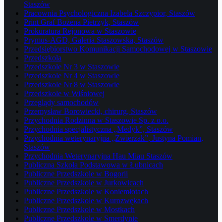
Staszów
Pracownia Psychologiczna Izabela Szczypior, Staszów
Print Graf Bożena Pietrzyk, Staszów
Prokuratura Rejonowa w Staszowie
Prymus-AGD, Galeria Staszowska, Staszów
Przedsiębiorstwo Komunikacji Samochodowej w Staszowie
Przedszkola
Przedszkole Nr 3 w Staszowie
Przedszkole Nr 4 w Staszowie
Przedszkole Nr 8 w Staszowie
Przedszkole w Wiśniowej
Przeglądy samochodów
Przemysław Borowiecki, chirurg, Staszów
Przychodnia Rodzinna w Staszowie Sp. z o.o.
Przychodnia specjalistyczna „Medyk”, Staszów
Przychodnia weterynaryjna „Zwierzak”, Justyna Pomian,
Staszów
Przychodnia Weterynaryjna Hau Miau Staszów
Publiczna Szkoła Podstawowa w Łubnicach
Publiczne Przedszkole w Bogorii
Publiczne Przedszkole w Jurkowicach
Publiczne Przedszkole w Koniemłotach
Publiczne Przedszkole w Kurozwękach
Publiczne Przedszkole w Mostkach
Publiczne Przedszkole w Smerdynie