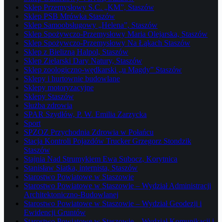
Sklep Przemysłowy S.C. „KM”, Staszów
Sklep PSB Mrówka Staszów
Sklep Samoobsługowy „Helena”, Staszów
Sklep Spożywczo-Przemysłowy Maria Olejarska, Staszów
Sklep Spożywczo-Przemysłowy Na Łąkach Staszów
Sklep z Bielizną Halpol, Staszów
Sklep Zielarski Dary Natury, Staszów
Sklep zoologiczno-wędkarski „u Magdy” Staszów
Sklepy i hurtownie budowlane
Sklepy motoryzacyjne
Sklepy Staszów
Służba zdrowia
SPAR Szydłów, P. W. Emilia Zarzycka
Sport
SPZOZ Przychodnia Zdrowia w Połańcu
Stacja Kontroli Pojazdów Trucker Grzegorz Stondzik
Staszów
Stajnia Nad Strumykiem Ewa Subocz, Korytnica
Stanisław Siatka, internista, Staszów
Starostwo Powiatowe w Staszowie
Starostwo Powiatowe w Staszowie – Wydział Administracji
Architektoniczno-Budowlanej
Starostwo Powiatowe w Staszowie – Wydział Geodezji i
Ewidencji Gruntów
Starostwo Powiatowe w Staszowie – Wydział Komunikacji i