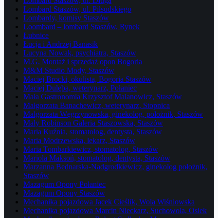
Lombard Staszów, ul. Długa
Lombard Staszów, ul. Piłsudskiego
Lombardy, komisy Staszów
Loombard – lombard Staszów, Rynek
Łubnice
Łucja i Andrzej Banasik
Lucyna Nowak, psychiatra, Staszów
M.G. Montaż i sprzedaż opon Bogoria
M&M Studio Mody, Staszów
Maciej Brocki, okulista, Bogoria Staszów
Maciej Dulęba, weterynarz, Połaniec
Mała Gastronomia Krzysztof Malanowicz, Staszów
Małgorzata Banachewicz, weterynarz, Stopnica
Małgorzata Węgrzynowska, ginekolog, położnik, Staszów
Mały Robinson Galeria Staszowska, Staszów
Maria Kuźnia, stomatolog, dentysta, Staszów
Maria Modrzewska, lekarz, Staszów
Maria Tombarkiewicz, stomatolog, Staszów
Mariola Maksoń, stomatolog, dentysta, Staszów
Marzanna Bednarska-Nadgrodkiewicz, ginekolog położnik,
Staszów
Mazagum Opony Połaniec
Mazagum Opony Staszów
Mechanika pojazdowa Jacek Cieślik, Wola Wiśniowska
Mechanika pojazdowa Marcin Nieckarz, Suchowola, Osiek