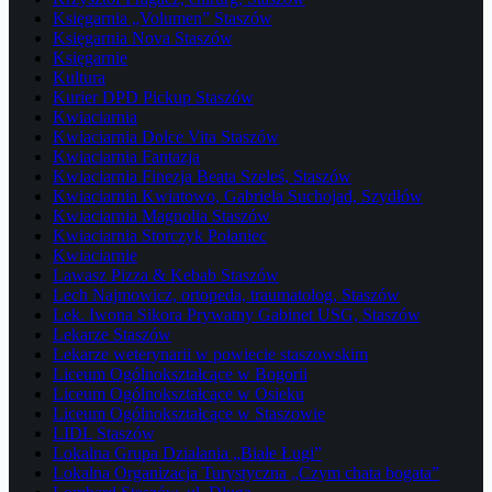
Księgarnia „Volumen” Staszów
Księgarnia Nova Staszów
Księgarnie
Kultura
Kurier DPD Pickup Staszów
Kwiaciarnia
Kwiaciarnia Dolce Vita Staszów
Kwiaciarnia Fantazja
Kwiaciarnia Finezja Beata Szeleś, Staszów
Kwiaciarnia Kwiatowo, Gabriela Suchojad, Szydłów
Kwiaciarnia Magnolia Staszów
Kwiaciarnia Storczyk Połaniec
Kwiaciarnie
Lawasz Pizza & Kebab Staszów
Lech Najmowicz, ortopeda, traumatolog, Staszów
Lek. Iwona Sikora Prywatny Gabinet USG, Staszów
Lekarze Staszów
Lekarze weterynarii w powiecie staszowskim
Liceum Ogólnokształcące w Bogorii
Liceum Ogólnokształcące w Osieku
Liceum Ogólnokształcące w Staszowie
LIDL Staszów
Lokalna Grupa Działania „Białe Ługi”
Lokalna Organizacja Turystyczna „Czym chata bogata”