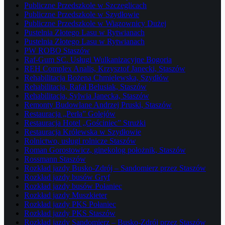
Publiczne Przedszkole w Szczeglicach
Publiczne Przedszkole w Szydłowie
Publiczne Przedszkole w Wiązownicy Dużej
Pustelnia Złotego Lasu w Rytwianach
Pustelnia Złotego Lasu w Rytwianach
PW ROBO Staszów
Raf-Gum SC. Usługi Wulkanizacyjne Bogoria
REH Complex Analis, Krzysztof Janecki, Staszów
Rehabilitacja Bożena Chmielewska, Szydłów
Rehabilitacja, Rafał Belusiak, Staszów
Rehabilitacja, Sylwia Janecka, Staszów
Remonty Budowlane Andrzej Pruski, Staszów
Restauracja „Perła” Golejów
Restauracja Hotel „Gościniec” Strużki
Restauracja Królewska w Szydłowie
Rolnictwo, usługi rolnicze Staszów
Roman Gorostowicz, ginekolog położnik, Staszów
Rossmann Staszów
Rozkład jazdy Busko-Zdrój – Sandomierz przez Staszów
Rozkład jazdy busów Gryf
Rozkład jazdy busów Połaniec
Rozkład jazdy Muszkieter
Rozkład jazdy PKS Połaniec
Rozkład jazdy PKS Staszów
Rozkład jazdy Sandomierz – Busko-Zdrój przez Staszów