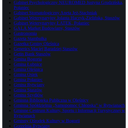
Gabinet Psychologiczny NEUROMED Justyna Grudzińska,
Połaniec
Gabinet Stomatologiczny Aneta Jeż-Stachniak
Gabinet Weterynaryjny Jolanta Haczyk-Zielińska, Staszów
Gabinet Weterynaryjny ŁATEK, Połaniec
GALA Market Budowlany, Staszów
Gastronomia
Gazeta Stambułka
Gazetka Gminy Oleśnica
Generics Maciej Baradziej Staszów
Getin Bank Staszów
Gmina Bogoria
Gmina Łubnice
Gmina Oleśnica
Gmina Osiek
Gmina Połaniec
Gmina Rytwiany
Gmina Staszów
Gmina Szydłów
Gminna Biblioteka Publiczna w Oleśnicy
Gminna Spółdzielnia „Samopomoc Chłopska” w Rytwianach
Gminne Centrum Kultury, Sportu i Informacji Turystycznej w
Rytwianach
Gminny Ośrodek Kultury w Bogorii
Gorzelnia Rytwiany