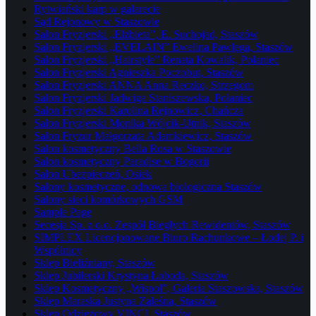
Rytwiański karp w galarecie
Sąd Rejonowy w Staszowie
Salon Fryzjerski „Elżbieta”, E. Suchojad, Staszów
Salon Fryzjerski „EVELAIN” Ewelina Pawlęga, Staszów
Salon Fryzjerski „Hairstyle” Renata Kowalik, Połaniec
Salon Fryzjerski Agnieszka Poczobut, Staszów
Salon Fryzjerski ANNA Anna Reczko, Strzegom
Salon Fryzjerski Jadwiga Staniszewska, Połaniec
Salon Fryzjerski Karolina Rejnowicz, Chańcza
Salon Fryzjerski Monika Wójcik-Utnik, Staszów
Salon Fryzur Małgorzata Adamkiewicz, Staszów
Salon kosmetyczny Bella Rosa w Staszowie
Salon kosmetyczny Paradise w Bogorii
Salon Ubezpieczeń, Osiek
Salony kosmetyczne, odnowa biologiczna Staszów
Salony sieci komórkowych GSM
Sample Page
Secesja Sp. z o.o. Zespół Biegłych Rewidentów, Staszów
SIMPLEX Licencjonowane Biuro Rachunkowe – Łodej P. i
Wspólnicy
Sklep Bieliźniany, Staszów
Sklep Jubilerski Krystyna Łoboda, Staszów
Sklep Kosmetyczny „Wispol”, Galeria Staszowska, Staszów
Sklep Maraska Justyna Zaleśna, Staszów
Sklep Odzieżowy VINCI, Staszów