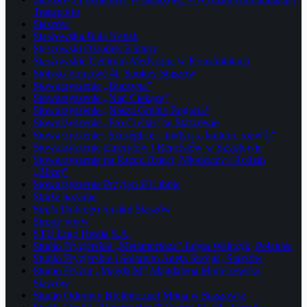
Transportu
Staszów
Staszowska Buła Kebab
Staszowski Ośrodek Kultury
Staszowskie Centrum Medyczne w Koniemłotach
Stoisko Firmowe 4F Spokey Staszów
Stowarzyszenie „Buczyna”
Stowarzyszenie „Nad Ciekącą”
Stowarzyszenie „Nasza Gmina Bogoria”
Stowarzyszenie „Pro Civitas” w Staszowie
Stowarzyszenie „Szczeglice – tradycja, kultura, rozwój”
Stowarzyszenie Emerytów i Rencistów w Szydłowie
Stowarzyszenie na Rzecz Dzieci, Młodzieży i Rodzin
„Bliżej”
Stowarzyszenie Przyjaciół Łubnic
Straże pożarne
Strefa Dobrego Smaku Staszów
Strony www
STU Ergo Hestia S.A.
Studio Fryzjerskie „Metamorfoza” Edyta Walczyk, Połaniec
Studio Fryzjerskie i Solarium Aneta Strojna, Staszów
Studio Fryzur „Magda M” Magdalena Maruszewska,
Staszów
Studio Odnowy Biologicznej Mona w Staszowie