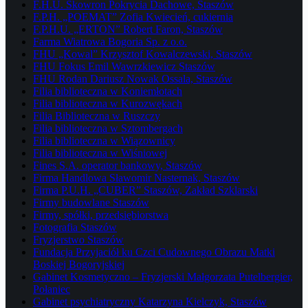
F.H.U. Skowron Pokrycia Dachowe, Staszów
F.P.H. „POEMAT” Zofia Kwiecień, cukiernia
F.P.H.U. „ERTON” Robert Faron, Staszów
Farma Wiatrowa Bogoria Sp. z o.o.
FHU „Kowal” Krzysztof Kowalczewski, Staszów
FHU Fokus Emil Wawrzkiewicz Staszów
FHU Rodan Dariusz Nowak Ossala, Staszów
Filia biblioteczna w Koniemłotach
Filia biblioteczna w Kurozwękach
Filia Biblioteczna w Ruszczy
Filia biblioteczna w Sztombergach
Filia biblioteczna w Wiązownicy
Filia biblioteczna w Wiśniowej
Fines S.A. operator bankowy, Staszów
Firma Handlowa Sławomir Nasternak, Staszów
Firma P.U.H. „CUBER” Staszów, Zakład Szklarski
Firmy budowlane Staszów
Firmy, spółki, przedsiębiorstwa
Fotografia Staszów
Fryzjerstwo Staszów
Fundacja Przyjaciół ku Czci Cudownego Obrazu Matki
Boskiej Bogoryjskiej
Gabinet Kosmetyczno – Fryzjerski Małgorzata Putelbergier,
Połaniec
Gabinet psychiatryczny Katarzyna Kielczyk, Staszów