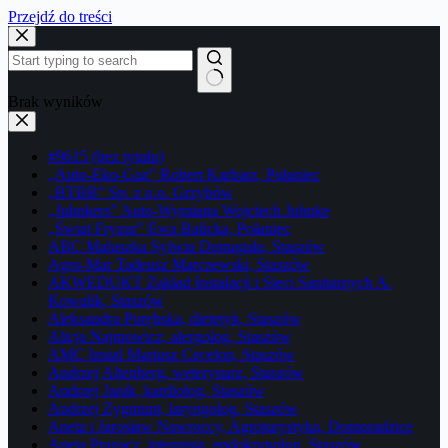
Przejdź do treści
Brak wyników
#9615 (bez tytułu)
„Auto-Eko-Gaz” Robert Karbarz, Połaniec
„BTBB” Sp. z o.o. Grzybów
„Juhnkers” Auto-Wymiana Wojciech Juhnke
„Świat Fryzur” Ewa Balicka, Połaniec
ABC Maluszka Sylwia Domagała, Staszów
Agro-Mar Tadeusz Marczewski, Staszów
AKWEDUKT Zakład Instalacji i Sieci Sanitarnych A.
Kowalik, Staszów
Aleksandra Porębska, dietetyk, Staszów
Alicja Najmowicz, alergolog, Staszów
AMC Instal Mariusz Cecelon, Staszów
Andrzej Altenberg, weterynarz, Staszów
Andrzej Janik, kardiolog, Staszów
Andrzej Zygmunt, laryngolog, Staszów
Aneta i Jarosław Nawroccy, Agroturystyka, Domoradzice
Aneta Pragacz, internista, endokrynolog, Staszów