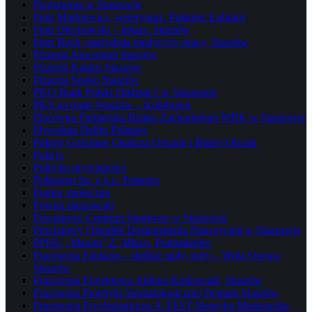
Pierogarnia w Staszowie
Piotr Markiewicz, weterynarz, Połaniec Łubnice
Piotr Olechowski – lekarz, Staszów
Piotr Roch, specjalista medycyny pracy, Staszów
Pizzeria Akwarium Staszów
Pizzeria Kaktus Staszów
Pizzeria Spoko Staszów
PKO Bank Polski Oddział 1 w Staszowie
PKS na trasie Staszów – Kołobrzeg
Placówka Partnerska Banku Zachodniego WBK w Staszowie
Pływalnia Delfin Połaniec
Pokoje Gościnne Chańcza Urszula i Błażej Olczak
Policja
Polityka prywatności
Polprzem Sp. z o.o. Połaniec
Pomoc społeczna
Powiat staszowski
Powiatowe Centrum Sportowe w Staszowie
Powiatowy Ośrodek Doskonalenia Nauczycieli w Staszowie
PPHU „Maxim” Z. Mikus, Podmaleniec
Pracownia Fantazja – słodkie stoły, torty – Wola Osowa,
Staszów
Pracownia Projektowa Aldona Krakowiak, Staszów
Pracownia Protetyki Stomatologicznej Dentam Staszów
Pracownia Psychologiczna A-TEST Henryka Markowska,