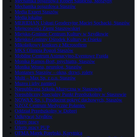
Mechanika pojazdowa Robert Sadłocha, Moszyny
Mechanika pojazdowa Staszów
Media Expert Staszów
Media lokalne
MERIDIAN Usługi Geodezyjne Maciej Sochacki, Staszów
Miejscowości Ziemi Staszowskiej
Miejsko-Gminne Centrum Kultury w Szydłowie
Miejsko-Gminny Ośrodek Kultury w Osieku
Mikołajkowy konkurs z Microsoftem
MKS Olimpia Pogoń Staszów
Mobilne Centrum Animacyjno-Eventowe Frajda
Monika Ramos-Bort, psychiatra, Staszów
Monika Wrona, neurolog, Staszów
Montanex Staszów – okna, drzwi, rolety
Multi – Max Sp. z o.o. Staszów
Muzea i izby pamięci
Niepubliczna Szkoła Muzyczna w Staszowie
Niepubliczny Specjalny Punkt Przedszkolny w Staszowie
NOWAX Sp. j. Producent pokryć dachowych, Staszów
NZOZ Centrum Medyczne Połaniec
Oddział Przedszkolny w Dobrej
Odkrywaj Szydłów
Oferty pracy
Oferty pracy PUP
OFMA Marek Porębski, Korytnica