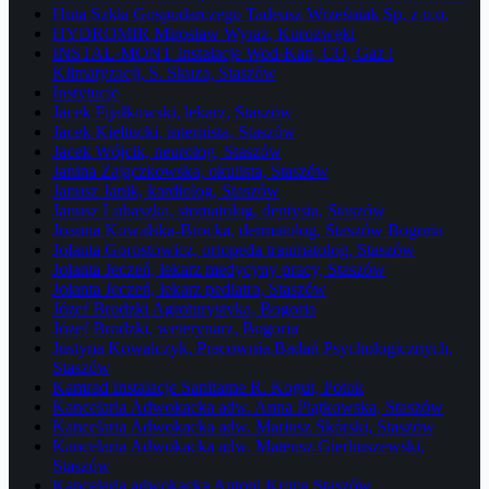
Huta Szkła Gospodarczego Tadeusz Wrześniak Sp. z o.o.
HYDROMIR Mirosław Wyraz, Kurozwęki
INSTAL-MONT Instalacje Wod-Kan, CO, Gaz i
Klimatyzacji, S. Skuza, Staszów
Instytucje
Jacek Fijałkowski, lekarz, Staszów
Jacek Kiełtucki, internista, Staszów
Jacek Wójcik, neurolog, Staszów
Janina Zajączkowska, okulista, Staszów
Janusz Janik, kardiolog, Staszów
Janusz Lubaszka, stomatolog, dentysta, Staszów
Joanna Kowalska-Brocka, dermatolog, Staszów Bogoria
Jolanta Gorostowicz, ortopeda traumatolog, Staszów
Jolanta Jeczeń, lekarz medycyny pracy, Staszów
Jolanta Jeczeń, lekarz pediatra, Staszów
Józef Brodzki Agroturystyka, Bogoria
Józef Brodzki, weterynarz, Bogoria
Justyna Kowalczyk, Pracownia Badań Psychologicznych,
Staszów
Kamrad Instalacje Sanitarne R. Kogut, Potok
Kancelaria Adwokacka adw. Anna Piątkowska, Staszów
Kancelaria Adwokacka adw. Mariusz Skórski, Staszów
Kancelaria Adwokacka adw. Mateusz Gierbuszewski,
Staszów
Kancelaria adwokacka Antoni Krupa Staszów