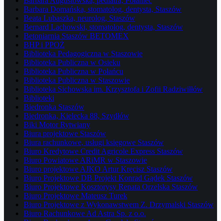
Barbara Augustowska, pediatra, Połaniec
Barbara Domańska, stomatolog, dentysta, Staszów
Beata Lubaszka, neurolog, Staszów
Bernard Lachowski, stomatolog, dentysta, Staszów
Betoniarnia Staszów BETOMEX
BHP i PPOŻ
Biblioteka Pedagogiczna w Staszowie
Biblioteka Publiczna w Osieku
Biblioteka Publiczna w Połańcu
Biblioteka Publiczna w Staszowie
Biblioteka Sichowska im. Krzysztofa i Zofii Radziwiłłów
Biblioteki
Biedronka Staszów
Biedronka, Kielecka 88, Szydłów
Biki Motor Rytwiany
Biura projektowe Staszów
Biura rachunkowe, usługi księgowe Staszów
Biuro Kredytowe Credit Agricole Express Staszów
Biuro Powiatowe ARiMR w Staszowie
Biuro projektowe AJKO Artur Kręcisz Staszów
Biuro Projektowe DB Projekt Konrad Gądek Staszów
Biuro Projektowe Kosztorysy Renata Orzelska Staszów
Biuro Projektowe Mateusz Turek
Biuro Projektowe z Wykonawstwem Z. Drzymalski Staszów
Biuro Rachunkowe Ad Astra Sp. z o.o.