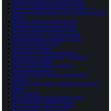
Kancelaria notarialna Agata Widanka Staszów
Kancelaria notarialna Elżbieta Skowron Staszów
Kancelaria Notarialna Karolina Kluszczyńska-Chmielewska
Staszów
Kancelarie adwokackie. Prawnik Staszów
Kancelarie notarialne. Notariusz Staszów
Karczma Świętokrzyska Staszów Golejów
Karol Trybuszkiewicz, weterynarz, Bogoria
Katarzyna Mrozowska, stomatolog, Staszów
Kebab Pod Toporem, Szydłów
Kino Impresja w Połańcu
Klinika Broccy filia Medical Margaret Spa
Klub Dziecięcy „Wesoły Pajacyk” w Staszowie
Koła Gospodyń Wiejskich
Koło Gospodyń Wiejskich w Jabłonicy
Komfopol Meble, Połaniec
Komis Anna Podyma, Staszów, ul. Krakowska 2
Komputery
Konkurs orzeszków Felix – 40 netbooków do wygrania
Kontakt
Kredyty Staszów
Krystyna Altenberg, lekarz internista, Staszów
Krystyna Dworak, reumatolog, Staszów
Krzysztof Gębura, weterynarz, Połaniec
Krzysztof Pragacz, chirurg, Staszów