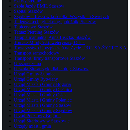
Szkoły średnie
Szoła Jazdy EMIL Staszów
Szpital Staszów
Szydłów – freski w kościółku Wszystkich Świetych
Tadeusz Lech, ginekolog, położnik, Staszów
Tapicerstwo Staszów
Tatuaż Piercing Staszów
Terapia manualna, Anna Lisicka, Staszów
Tomasz Miodyński, weterynarz, Osiek
Towarzystwo Ubezpieczeń na Życie „POLISA-ŻYCIE” S.A.
Transport samochodowy
Transport, firmy transportowe Staszów
Ubezpieczenia
Urszula Ślusarczyk, diabetolog, Staszów
Urząd Gminy Łubnice
Urząd Gminy Rytwiany
Urząd Miasta i Gminy Bogoria
Urząd Miasta i Gminy Oleśnica
Urząd Miasta i Gminy Osiek
Urząd Miasta i Gminy Połaniec
Urząd Miasta i Gminy Staszów
Urząd Miasta i Gminy Szydłów
Urząd Pocztowy Bogoria
Urząd Skarbowy w Staszowie
Urzędy miast i gmin