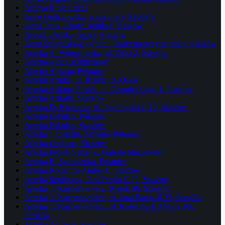
Animacje dla dzieci
Anna Goliczewska, weterynarz, Szydłów
Anna Janik, lekarz, okulista, Staszów
Anna Lubelska, lekarz, Staszów
Anna Strugalska-Zygmunt, lekarz medycyny pracy, Staszów
Apteka A. Wiktorowska, ul. Złota 2, Staszów
Apteka Aloes, Koniemłoty
Apteka Apfarm, Połaniec
Apteka Arnika, ul. Rynek 13, Osiek
Apteka Artfarm Prolek, ul. Czarnieckiego 1, Połaniec
Apteka Artfarm, Staszów
Apteka D. Kiełtucka, ul. Jana Pawła II 10, Staszów
Apteka Eskulap, Połaniec
Apteka Eskulap, Staszów
Apteka J. Ostafin, Zawada, Połaniec
Apteka Osobista, Staszów
Apteka Prolek Staszów, Galeria Staszowska
Apteka R. Szerłomska, Połaniec
Apteka Rodzinna Amber II, Staszów
Apteka Społeczna, Jana Pawła II 22, Staszów
Apteka T. Kasperkiewicz, Rynek 30, Staszów
Apteka T. Kasperkiewicz, ul. Jana Pawła II 23, Staszów
Apteka T. Kasperkiewicz, ul. Konstytucji 3 Maja 10c,
Staszów
Apteka Zdrowie, Staszów