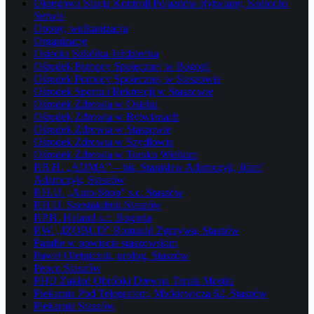
Okręgowa Stacja Kontroli Pojazdów Rytwiany, Sadłocha
Serwis
Opony, wulkanizacja
Organizacje
Osiecka Szkółka Jeździecka
Ośrodek Pomocy Społecznej w Bogorii
Ośrodek Pomocy Społecznej w Staszowie
Ośrodek Sportu i Rekreacji w Staszowie
Ośrodek Zdrowia w Osieku
Ośrodek Zdrowia w Rytwianach
Ośrodek Zdrowia w Staszowie
Ośrodek Zdrowia w Szydłowie
Ośrodek Zdrowia w Tursku Wielkim
P.B.H. „ADMA” – bis, Stanisław Adamczyk, Józef
Adamczyk, Staszów
P.H.U. „Auto-Shop” s.c. Staszów
P.H.U. Szostakdruk Staszów
P.P.H. Haland s.c. Bogoria
P.W. „IZOBUD” Romuald Zgrzywa, Staszów
Parafie w powiecie staszowskim
Paweł Olejniczak, urolog, Staszów
Pepco Staszów
PHU Zakład Obróbki Drewna Tartak Mostki
Piekarnia Pod Telegrafem, Mickiewicza 62, Staszów
Piekarnie Staszów