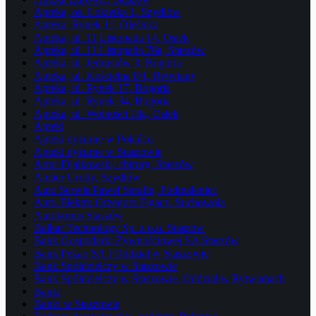
Apteka, os. Łokietka 1, Szydłów
Apteka, Rynek 11, Oleśnica
Apteka, ul. 11 Listopada 14, Osiek
Apteka, ul. 11 Listopada 76a, Staszów
Apteka, ul. Jędrusiów 3, Bogoria
Apteka, ul. Kościelna 8/1, Rytwiany
Apteka, ul. Rynek 17, Bogoria
Apteka, ul. Rynek 34, Bogoria
Apteka, ul. Wolności 18a, Osiek
Apteki
Apteki dyżurne w Połańcu
Apteki dyżurne w Staszowie
Artur Fijałkowski, chirurg, Staszów
Atelier Urody, Szydłów
Auto Serwis Paweł Serafin, Podmaleniec
Auto-Elektro Grzegorz Figacz, Suchowola
Autokomis Staszów
Balkar Technology Sp. z o.o. Staszów
Bank Gospodarki Żywnościowej SA Staszów
Bank Pekao SA I Oddział w Staszowie
Bank Spółdzielczy w Staszowie
Bank Spółdzielczy w Staszowie. Oddział w Rytwianach
Banki
Banki w Staszowie