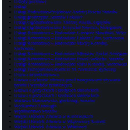
Urzędy pocztowe
Usługi
Usługi Budowlano-Projektowe Andrzej Bracha Staszów
Usługi geodezyjne, Staszów i okolice
Usługi Ogólnobudowlane Andrzej Pawlik, Oględów
Usługi Ogólnobudowlane Krzysztof Seremak, Strzegomek
Usługi Remontowo – Budowlane Grzegorz Sławiński, Sielec
Usługi Remontowo – Budowlane Łukasz Góra, Suchowola
Usługi Remontowo – Budowlane Maciej Kozoduj,
Suchowola
Usługi Remontowo – Budowlane Mirosław Anciar, Strzegom
Usługi Remontowo – Budowlane Paweł Sadłocha, Staszów
Usługi Remontowo – Budowlane Rafał Kozoduj, Suchowola
Usługi Transportowo-Rolnicze M. Niekurzak Rytwiany
Ustawa antynikotynowa
Ustawa o ochronie zdrowia przed następstwami używania
tytoniu i wyrobów tytoniowych
Ustawa o pożyczkach i kredytach studenckich
Ustawa o pożyczkach i kredytach studenckich
Wacława Matuszewska, ginekolog, Staszów
Wędkarstwo i zoologia
Wędliniarstwo Staszów
Wiejski Ośrodek Zdrowia w Kurozwękach
Wiejski Ośrodek Zdrowia w Wiązownicy Kolonii
Wiejski Ośrodek Zdrowia w Wiśniowej