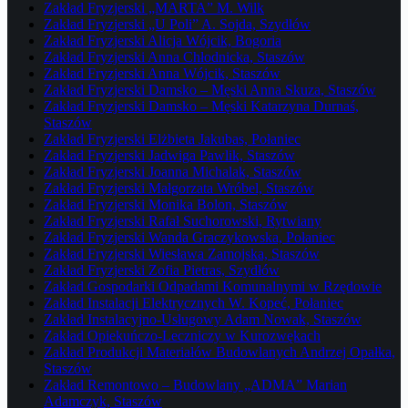
Zakład Fryzjerski „MARTA” M. Wilk
Zakład Fryzjerski „U Poli” A. Sojda, Szydłów
Zakład Fryzjerski Alicja Wójcik, Bogoria
Zakład Fryzjerski Anna Chłodnicka, Staszów
Zakład Fryzjerski Anna Wójcik, Staszów
Zakład Fryzjerski Damsko – Męski Anna Skuza, Staszów
Zakład Fryzjerski Damsko – Męski Katarzyna Durnaś,
Staszów
Zakład Fryzjerski Elżbieta Jakubas, Połaniec
Zakład Fryzjerski Jadwiga Pawlik, Staszów
Zakład Fryzjerski Joanna Michalak, Staszów
Zakład Fryzjerski Małgorzata Wróbel, Staszów
Zakład Fryzjerski Monika Bolon, Staszów
Zakład Fryzjerski Rafał Suchorowski, Rytwiany
Zakład Fryzjerski Wanda Graczykowska, Połaniec
Zakład Fryzjerski Wiesława Zamojska, Staszów
Zakład Fryzjerski Zofia Pietras, Szydłów
Zakład Gospodarki Odpadami Komunalnymi w Rzędowie
Zakład Instalacji Elektrycznych W. Kopeć, Połaniec
Zakład Instalacyjno-Usługowy Adam Nowak, Staszów
Zakład Opiekuńczo-Leczniczy w Kurozwękach
Zakład Produkcji Materiałów Budowlanych Andrzej Opałka,
Staszów
Zakład Remontowo – Budowlany „ADMA” Marian
Adamczyk, Staszów