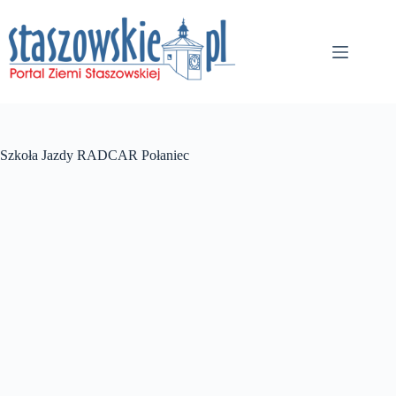
Przejdź
do
treści
Szkoła Jazdy RADCAR Połaniec