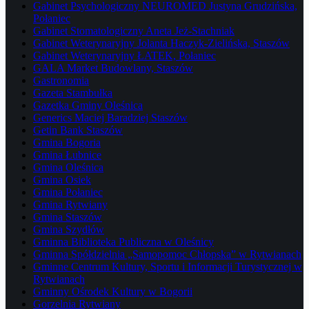
Gabinet Psychologiczny NEUROMED Justyna Grudzińska,
Połaniec
Gabinet Stomatologiczny Aneta Jeż-Stachniak
Gabinet Weterynaryjny Jolanta Haczyk-Zielińska, Staszów
Gabinet Weterynaryjny ŁATEK, Połaniec
GALA Market Budowlany, Staszów
Gastronomia
Gazeta Stambułka
Gazetka Gminy Oleśnica
Generics Maciej Baradziej Staszów
Getin Bank Staszów
Gmina Bogoria
Gmina Łubnice
Gmina Oleśnica
Gmina Osiek
Gmina Połaniec
Gmina Rytwiany
Gmina Staszów
Gmina Szydłów
Gminna Biblioteka Publiczna w Oleśnicy
Gminna Spółdzielnia „Samopomoc Chłopska” w Rytwianach
Gminne Centrum Kultury, Sportu i Informacji Turystycznej w
Rytwianach
Gminny Ośrodek Kultury w Bogorii
Gorzelnia Rytwiany