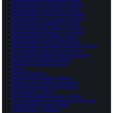
Biuro Rachunkowe Anna Gozdek, Staszów
Biuro Rachunkowe Anna Jabczuga, Staszów
Biuro Rachunkowe Anna Janicka, Staszów
Biuro Rachunkowe Beata Dzieciuch, Staszów
Biuro Rachunkowe D. Czechowicz, Połaniec
Biuro Rachunkowe Elżbieta Szot, Staszów
Biuro Rachunkowe M. Piątkowska, Staszów
Biuro Rachunkowe Piątkowscy s.c., Staszów
Biuro Rachunkowe S. Barabasz, Połaniec
Biuro Rachunkowe Zofia Ryńska, Staszów
Biuro Ubezpieczeń Aleksandra Wróblewska, Staszów
Biuro Ubezpieczeń Ewa Gronostaj, Staszów
Biuro Ubezpieczeń Mateusz Staszewski Staszów
Blacharstwo i lakiernictwo pojazdowe
BlackRose Studio Tatuażu Staszów
Bogoria
BOR-TRANS Osiek
BoxGSM Komis Telefonów, Staszów
Bożena Kwiecień, radiolog, usg, Staszów
Budkor Bogdan Sałata, Wola Wiśniowska
Busy Jurkowice – Staszów
Busy Oleśnica Staszów, Staszów – Oleśnica
Cech Rzemieślników i Przedsiębiorców w Staszowie
Centrum Kultury i Sztuki w Połańcu
Centrum Kultury w Łubnicach