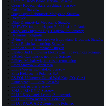
Centrum Urody Iwona Jarzyna, Staszów
Cezary Kopacz, lekarz psychiatra, Staszów
Cukiernie Staszów
Diagnostyka Laboratoria Medyczne, Staszów
Dietetycy
Dilab Diagnostyka Medyczna, Staszów
DREWEX import – eksport Rafał Lisiak, Połaniec
Drog-Bud Zbigniew Bąk, Czajków Południowy
Drukarnie, poligrafia
Dylmex Firma Transportowo-Budowlano-Drogowa, Staszów
Edyta Rosińska, neurolog, Staszów
Ekoplon S.A. w Grabkach Dużych
Elektro-Bud Hurtownia Elektryczna i Spawalnicza Połaniec
Elżbieta Czerwińska, neurolog, Staszów
Elżbieta Michalczyk, internista, reumatolog
Emex Staszów – Warszawa
Emilia Weyna, stomatolog, Staszów
Enea Elektrownia Połaniec S.A.
ES-POL Usługowy Zakład Wod-Kan, CO, Gaz i
Klimatyzacji, J. Skuza, Staszów
Eurobank partner Staszów
F.H.U. ”RD DYL” Staszów
F.H.U. Kaczmarek Leszek, Zimnowoda
F.H.U. Optima Jacek Myl, Połaniec
F.H.U. RADCAR Zbigniew Fic Połaniec