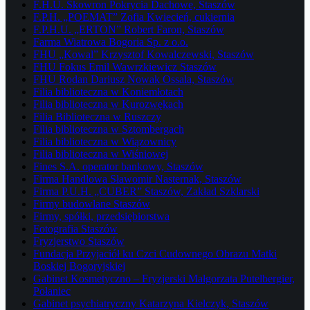
F.H.U. Skowron Pokrycia Dachowe, Staszów
F.P.H. „POEMAT” Zofia Kwiecień, cukiernia
F.P.H.U. „ERTON” Robert Faron, Staszów
Farma Wiatrowa Bogoria Sp. z o.o.
FHU „Kowal” Krzysztof Kowalczewski, Staszów
FHU Fokus Emil Wawrzkiewicz Staszów
FHU Rodan Dariusz Nowak Ossala, Staszów
Filia biblioteczna w Koniemłotach
Filia biblioteczna w Kurozwękach
Filia Biblioteczna w Ruszczy
Filia biblioteczna w Sztombergach
Filia biblioteczna w Wiązownicy
Filia biblioteczna w Wiśniowej
Fines S.A. operator bankowy, Staszów
Firma Handlowa Sławomir Nasternak, Staszów
Firma P.U.H. „CUBER” Staszów, Zakład Szklarski
Firmy budowlane Staszów
Firmy, spółki, przedsiębiorstwa
Fotografia Staszów
Fryzjerstwo Staszów
Fundacja Przyjaciół ku Czci Cudownego Obrazu Matki
Boskiej Bogoryjskiej
Gabinet Kosmetyczno – Fryzjerski Małgorzata Putelbergier,
Połaniec
Gabinet psychiatryczny Katarzyna Kielczyk, Staszów