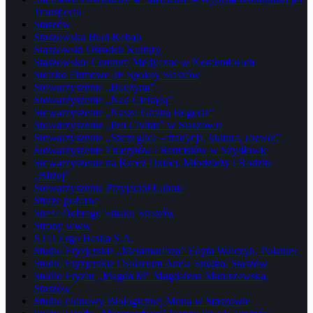
Transportu
Staszów
Staszowska Buła Kebab
Staszowski Ośrodek Kultury
Staszowskie Centrum Medyczne w Koniemłotach
Stoisko Firmowe 4F Spokey Staszów
Stowarzyszenie „Buczyna”
Stowarzyszenie „Nad Ciekącą”
Stowarzyszenie „Nasza Gmina Bogoria”
Stowarzyszenie „Pro Civitas” w Staszowie
Stowarzyszenie „Szczeglice – tradycja, kultura, rozwój”
Stowarzyszenie Emerytów i Rencistów w Szydłowie
Stowarzyszenie na Rzecz Dzieci, Młodzieży i Rodzin
„Bliżej”
Stowarzyszenie Przyjaciół Łubnic
Straże pożarne
Strefa Dobrego Smaku Staszów
Strony www
STU Ergo Hestia S.A.
Studio Fryzjerskie „Metamorfoza” Edyta Walczyk, Połaniec
Studio Fryzjerskie i Solarium Aneta Strojna, Staszów
Studio Fryzur „Magda M” Magdalena Maruszewska,
Staszów
Studio Odnowy Biologicznej Mona w Staszowie