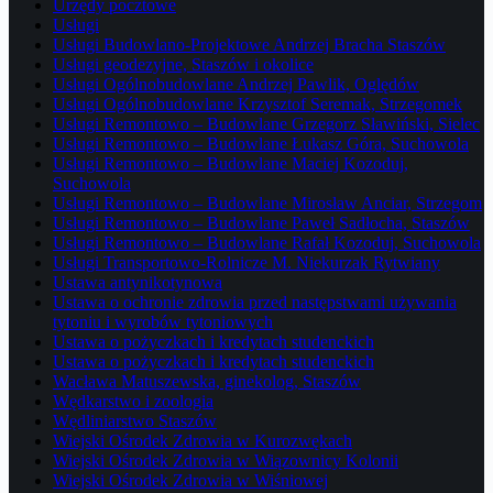
Urzędy pocztowe
Usługi
Usługi Budowlano-Projektowe Andrzej Bracha Staszów
Usługi geodezyjne, Staszów i okolice
Usługi Ogólnobudowlane Andrzej Pawlik, Oględów
Usługi Ogólnobudowlane Krzysztof Seremak, Strzegomek
Usługi Remontowo – Budowlane Grzegorz Sławiński, Sielec
Usługi Remontowo – Budowlane Łukasz Góra, Suchowola
Usługi Remontowo – Budowlane Maciej Kozoduj,
Suchowola
Usługi Remontowo – Budowlane Mirosław Anciar, Strzegom
Usługi Remontowo – Budowlane Paweł Sadłocha, Staszów
Usługi Remontowo – Budowlane Rafał Kozoduj, Suchowola
Usługi Transportowo-Rolnicze M. Niekurzak Rytwiany
Ustawa antynikotynowa
Ustawa o ochronie zdrowia przed następstwami używania
tytoniu i wyrobów tytoniowych
Ustawa o pożyczkach i kredytach studenckich
Ustawa o pożyczkach i kredytach studenckich
Wacława Matuszewska, ginekolog, Staszów
Wędkarstwo i zoologia
Wędliniarstwo Staszów
Wiejski Ośrodek Zdrowia w Kurozwękach
Wiejski Ośrodek Zdrowia w Wiązownicy Kolonii
Wiejski Ośrodek Zdrowia w Wiśniowej