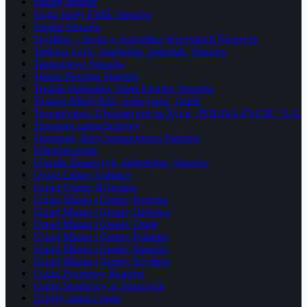
Szkoły średnie
Szoła Jazdy EMIL Staszów
Szpital Staszów
Szydłów – freski w kościółku Wszystkich Świetych
Tadeusz Lech, ginekolog, położnik, Staszów
Tapicerstwo Staszów
Tatuaż Piercing Staszów
Terapia manualna, Anna Lisicka, Staszów
Tomasz Miodyński, weterynarz, Osiek
Towarzystwo Ubezpieczeń na Życie „POLISA-ŻYCIE” S.A.
Transport samochodowy
Transport, firmy transportowe Staszów
Ubezpieczenia
Urszula Ślusarczyk, diabetolog, Staszów
Urząd Gminy Łubnice
Urząd Gminy Rytwiany
Urząd Miasta i Gminy Bogoria
Urząd Miasta i Gminy Oleśnica
Urząd Miasta i Gminy Osiek
Urząd Miasta i Gminy Połaniec
Urząd Miasta i Gminy Staszów
Urząd Miasta i Gminy Szydłów
Urząd Pocztowy Bogoria
Urząd Skarbowy w Staszowie
Urzędy miast i gmin