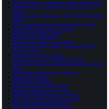
Zakład Remontowo – Budowlany Jarosław Mazur, Rybitwy
Zakład Remontowo – Budowlany Stanisław Walczyk,
Rudniki
Zakład Remontowo-Budowlany „MAL-BUD” Marek Bąk,
Staszów
Zakład Stolarki Budowlanej Zbigniew Mazur, Staszów
Zakład Usług Mieszkaniowych, Połaniec
Zakład Wylęgu Drobiu, Staszów
Żaklina Beauty, Januszkowice
Zarząd Dróg Powiatowych w Staszowie
Zbigniew Jeczeń, lekarz pediatra, specjalista medycyny
rodzinnej, Staszów
Zespół muzyczny Twist, Połaniec
Zespół muzyczny Univers, Oleśnica k. Stopnicy
Zespół Szkół Centrum Kształcenia Rolniczego w Sichowie
Dużym
Zespół Szkół Ekonomicznych w Staszowie
Zespół Szkół w Połańcu
Zespół Szkół w Staszowie
Zespoły muzyczne Staszów i okolice
ZidmaTrans Zbigniew Wiącek, Ossala
Żłobek przy Przedszkolu Nr 8 w Staszowie
ZPHU Dekpol Wojciech Zdziebko, Połaniec
ZPM „Alfa” Adrian Suchojad, Mostki
ZURT Sprzedaż i Usługi RTV Staszów