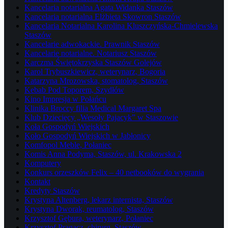
Kancelaria notarialna Agata Widanka Staszów
Kancelaria notarialna Elżbieta Skowron Staszów
Kancelaria Notarialna Karolina Kluszczyńska-Chmielewska
Staszów
Kancelarie adwokackie. Prawnik Staszów
Kancelarie notarialne. Notariusz Staszów
Karczma Świętokrzyska Staszów Golejów
Karol Trybuszkiewicz, weterynarz, Bogoria
Katarzyna Mrozowska, stomatolog, Staszów
Kebab Pod Toporem, Szydłów
Kino Impresja w Połańcu
Klinika Broccy filia Medical Margaret Spa
Klub Dziecięcy „Wesoły Pajacyk” w Staszowie
Koła Gospodyń Wiejskich
Koło Gospodyń Wiejskich w Jabłonicy
Komfopol Meble, Połaniec
Komis Anna Podyma, Staszów, ul. Krakowska 2
Komputery
Konkurs orzeszków Felix – 40 netbooków do wygrania
Kontakt
Kredyty Staszów
Krystyna Altenberg, lekarz internista, Staszów
Krystyna Dworak, reumatolog, Staszów
Krzysztof Gębura, weterynarz, Połaniec
Krzysztof Pragacz, chirurg, Staszów