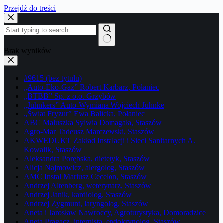
Przejdź do treści
Brak wyników
#9615 (bez tytułu)
„Auto-Eko-Gaz” Robert Karbarz, Połaniec
„BTBB” Sp. z o.o. Grzybów
„Juhnkers” Auto-Wymiana Wojciech Juhnke
„Świat Fryzur” Ewa Balicka, Połaniec
ABC Maluszka Sylwia Domagała, Staszów
Agro-Mar Tadeusz Marczewski, Staszów
AKWEDUKT Zakład Instalacji i Sieci Sanitarnych A.
Kowalik, Staszów
Aleksandra Porębska, dietetyk, Staszów
Alicja Najmowicz, alergolog, Staszów
AMC Instal Mariusz Cecelon, Staszów
Andrzej Altenberg, weterynarz, Staszów
Andrzej Janik, kardiolog, Staszów
Andrzej Zygmunt, laryngolog, Staszów
Aneta i Jarosław Nawroccy, Agroturystyka, Domoradzice
Aneta Pragacz, internista, endokrynolog, Staszów