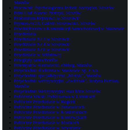
Staszów
Pracownia Psychologiczna Izabela Szczypior, Staszów
Print Graf Bożena Pietrzyk, Staszów
Prokuratura Rejonowa w Staszowie
Prymus-AGD, Galeria Staszowska, Staszów
Przedsiębiorstwo Komunikacji Samochodowej w Staszowie
Przedszkola
Przedszkole Nr 3 w Staszowie
Przedszkole Nr 4 w Staszowie
Przedszkole Nr 8 w Staszowie
Przedszkole w Wiśniowej
Przeglądy samochodów
Przemysław Borowiecki, chirurg, Staszów
Przychodnia Rodzinna w Staszowie Sp. z o.o.
Przychodnia specjalistyczna „Medyk”, Staszów
Przychodnia weterynaryjna „Zwierzak”, Justyna Pomian,
Staszów
Przychodnia Weterynaryjna Hau Miau Staszów
Publiczna Szkoła Podstawowa w Łubnicach
Publiczne Przedszkole w Bogorii
Publiczne Przedszkole w Jurkowicach
Publiczne Przedszkole w Koniemłotach
Publiczne Przedszkole w Kurozwękach
Publiczne Przedszkole w Mostkach
Publiczne Przedszkole w Smerdynie