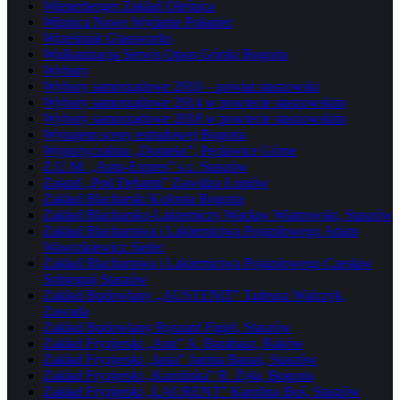
Wienerberger Zakład Oleśnica
Winnica Nowe Wydanie Połaniec
Wrześniak Glassworks
Wulkanizacja Serwis Opon Górski Bogoria
Wybory
Wybory samorządowe 2010 – powiat staszowski
Wybory samorządowe 2014 w powiecie staszowskim
Wybory samorządowe 2018 w powiecie staszowskim
Wynajem sceny estradowej Bogoria
Wypożyczalnia „Domeks”, Pęcławice Górne
Z.U.M. „Auto-Expres” s.c. Staszów
Zajazd „Pod Dębami” Zawidza Łoniów
Zakład Blacharski Kolonia Bogoria
Zakład Blacharsko-Lakierniczy Wacław Wiatrowski, Staszów
Zakład Blacharstwa i Lakiernictwa Pojazdowego Adam
Wawrzkiewicz Sielec
Zakład Blacharstwa i Lakiernictwa Pojazdowego Czesław
Sobiegraj Staszów
Zakład Budowlany „AUSTENIT” Tadeusz Walczyk,
Zawada
Zakład Budowlany Ryszard Figiel, Staszów
Zakład Fryzjerski „Ann” A. Barabasz, Raków
Zakład Fryzjerski „Jasia” Janina Banaś, Staszów
Zakład Fryzjerski „Karolinka” R. Żyła, Bogoria
Zakład Fryzjerski „LAURENT” Karolina Boś, Staszów