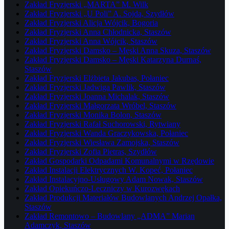
Zakład Fryzjerski „MARTA” M. Wilk
Zakład Fryzjerski „U Poli” A. Sojda, Szydłów
Zakład Fryzjerski Alicja Wójcik, Bogoria
Zakład Fryzjerski Anna Chłodnicka, Staszów
Zakład Fryzjerski Anna Wójcik, Staszów
Zakład Fryzjerski Damsko – Męski Anna Skuza, Staszów
Zakład Fryzjerski Damsko – Męski Katarzyna Durnaś,
Staszów
Zakład Fryzjerski Elżbieta Jakubas, Połaniec
Zakład Fryzjerski Jadwiga Pawlik, Staszów
Zakład Fryzjerski Joanna Michalak, Staszów
Zakład Fryzjerski Małgorzata Wróbel, Staszów
Zakład Fryzjerski Monika Bolon, Staszów
Zakład Fryzjerski Rafał Suchorowski, Rytwiany
Zakład Fryzjerski Wanda Graczykowska, Połaniec
Zakład Fryzjerski Wiesława Zamojska, Staszów
Zakład Fryzjerski Zofia Pietras, Szydłów
Zakład Gospodarki Odpadami Komunalnymi w Rzędowie
Zakład Instalacji Elektrycznych W. Kopeć, Połaniec
Zakład Instalacyjno-Usługowy Adam Nowak, Staszów
Zakład Opiekuńczo-Leczniczy w Kurozwękach
Zakład Produkcji Materiałów Budowlanych Andrzej Opałka,
Staszów
Zakład Remontowo – Budowlany „ADMA” Marian
Adamczyk, Staszów