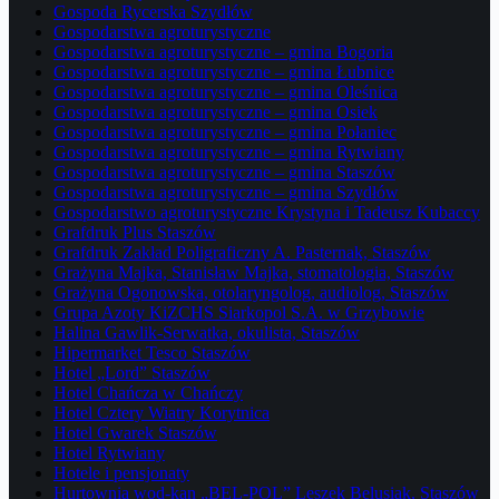
Gospoda Rycerska Szydłów
Gospodarstwa agroturystyczne
Gospodarstwa agroturystyczne – gmina Bogoria
Gospodarstwa agroturystyczne – gmina Łubnice
Gospodarstwa agroturystyczne – gmina Oleśnica
Gospodarstwa agroturystyczne – gmina Osiek
Gospodarstwa agroturystyczne – gmina Połaniec
Gospodarstwa agroturystyczne – gmina Rytwiany
Gospodarstwa agroturystyczne – gmina Staszów
Gospodarstwa agroturystyczne – gmina Szydłów
Gospodarstwo agroturystyczne Krystyna i Tadeusz Kubaccy
Grafdruk Plus Staszów
Grafdruk Zakład Poligraficzny A. Pasternak, Staszów
Grażyna Majka, Stanisław Majka, stomatologia, Staszów
Grażyna Ogonowska, otolaryngolog, audiolog, Staszów
Grupa Azoty KiZCHS Siarkopol S.A. w Grzybowie
Halina Gawlik-Serwatka, okulista, Staszów
Hipermarket Tesco Staszów
Hotel „Lord” Staszów
Hotel Chańcza w Chańczy
Hotel Cztery Wiatry Korytnica
Hotel Gwarek Staszów
Hotel Rytwiany
Hotele i pensjonaty
Hurtownia wod-kan „BEL-POL” Leszek Belusiak, Staszów