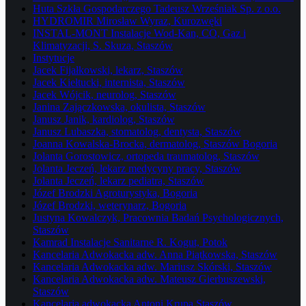
Huta Szkła Gospodarczego Tadeusz Wrześniak Sp. z o.o.
HYDROMIR Mirosław Wyraz, Kurozwęki
INSTAL-MONT Instalacje Wod-Kan, CO, Gaz i
Klimatyzacji, S. Skuza, Staszów
Instytucje
Jacek Fijałkowski, lekarz, Staszów
Jacek Kiełtucki, internista, Staszów
Jacek Wójcik, neurolog, Staszów
Janina Zajączkowska, okulista, Staszów
Janusz Janik, kardiolog, Staszów
Janusz Lubaszka, stomatolog, dentysta, Staszów
Joanna Kowalska-Brocka, dermatolog, Staszów Bogoria
Jolanta Gorostowicz, ortopeda traumatolog, Staszów
Jolanta Jeczeń, lekarz medycyny pracy, Staszów
Jolanta Jeczeń, lekarz pediatra, Staszów
Józef Brodzki Agroturystyka, Bogoria
Józef Brodzki, weterynarz, Bogoria
Justyna Kowalczyk, Pracownia Badań Psychologicznych,
Staszów
Kamrad Instalacje Sanitarne R. Kogut, Potok
Kancelaria Adwokacka adw. Anna Piątkowska, Staszów
Kancelaria Adwokacka adw. Mariusz Skórski, Staszów
Kancelaria Adwokacka adw. Mateusz Gierbuszewski,
Staszów
Kancelaria adwokacka Antoni Krupa Staszów