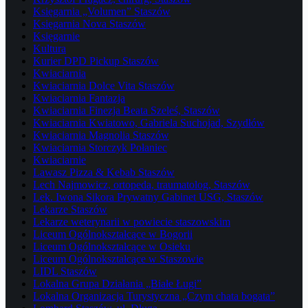
Księgarnia „Volumen” Staszów
Księgarnia Nova Staszów
Księgarnie
Kultura
Kurier DPD Pickup Staszów
Kwiaciarnia
Kwiaciarnia Dolce Vita Staszów
Kwiaciarnia Fantazja
Kwiaciarnia Finezja Beata Szeleś, Staszów
Kwiaciarnia Kwiatowo, Gabriela Suchojad, Szydłów
Kwiaciarnia Magnolia Staszów
Kwiaciarnia Storczyk Połaniec
Kwiaciarnie
Lawasz Pizza & Kebab Staszów
Lech Najmowicz, ortopeda, traumatolog, Staszów
Lek. Iwona Sikora Prywatny Gabinet USG, Staszów
Lekarze Staszów
Lekarze weterynarii w powiecie staszowskim
Liceum Ogólnokształcące w Bogorii
Liceum Ogólnokształcące w Osieku
Liceum Ogólnokształcące w Staszowie
LIDL Staszów
Lokalna Grupa Działania „Białe Ługi”
Lokalna Organizacja Turystyczna „Czym chata bogata”