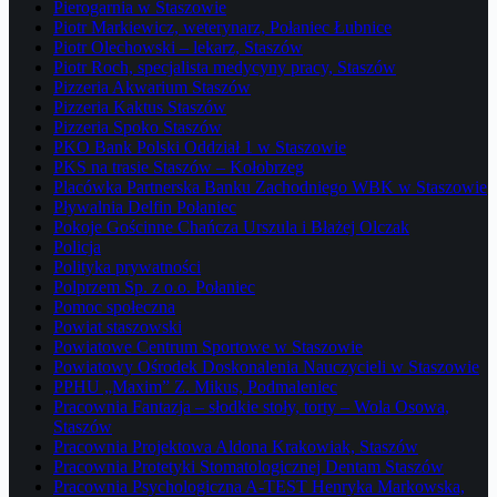
Pierogarnia w Staszowie
Piotr Markiewicz, weterynarz, Połaniec Łubnice
Piotr Olechowski – lekarz, Staszów
Piotr Roch, specjalista medycyny pracy, Staszów
Pizzeria Akwarium Staszów
Pizzeria Kaktus Staszów
Pizzeria Spoko Staszów
PKO Bank Polski Oddział 1 w Staszowie
PKS na trasie Staszów – Kołobrzeg
Placówka Partnerska Banku Zachodniego WBK w Staszowie
Pływalnia Delfin Połaniec
Pokoje Gościnne Chańcza Urszula i Błażej Olczak
Policja
Polityka prywatności
Polprzem Sp. z o.o. Połaniec
Pomoc społeczna
Powiat staszowski
Powiatowe Centrum Sportowe w Staszowie
Powiatowy Ośrodek Doskonalenia Nauczycieli w Staszowie
PPHU „Maxim” Z. Mikus, Podmaleniec
Pracownia Fantazja – słodkie stoły, torty – Wola Osowa,
Staszów
Pracownia Projektowa Aldona Krakowiak, Staszów
Pracownia Protetyki Stomatologicznej Dentam Staszów
Pracownia Psychologiczna A-TEST Henryka Markowska,