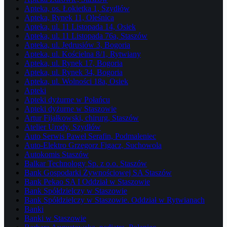
Apteka, os. Łokietka 1, Szydłów
Apteka, Rynek 11, Oleśnica
Apteka, ul. 11 Listopada 14, Osiek
Apteka, ul. 11 Listopada 76a, Staszów
Apteka, ul. Jędrusiów 3, Bogoria
Apteka, ul. Kościelna 8/1, Rytwiany
Apteka, ul. Rynek 17, Bogoria
Apteka, ul. Rynek 34, Bogoria
Apteka, ul. Wolności 18a, Osiek
Apteki
Apteki dyżurne w Połańcu
Apteki dyżurne w Staszowie
Artur Fijałkowski, chirurg, Staszów
Atelier Urody, Szydłów
Auto Serwis Paweł Serafin, Podmaleniec
Auto-Elektro Grzegorz Figacz, Suchowola
Autokomis Staszów
Balkar Technology Sp. z o.o. Staszów
Bank Gospodarki Żywnościowej SA Staszów
Bank Pekao SA I Oddział w Staszowie
Bank Spółdzielczy w Staszowie
Bank Spółdzielczy w Staszowie. Oddział w Rytwianach
Banki
Banki w Staszowie