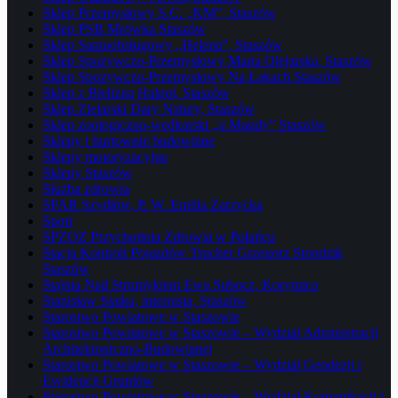
Sklep Przemysłowy S.C. „KM”, Staszów
Sklep PSB Mrówka Staszów
Sklep Samoobsługowy „Helena”, Staszów
Sklep Spożywczo-Przemysłowy Maria Olejarska, Staszów
Sklep Spożywczo-Przemysłowy Na Łąkach Staszów
Sklep z Bielizną Halpol, Staszów
Sklep Zielarski Dary Natury, Staszów
Sklep zoologiczno-wędkarski „u Magdy” Staszów
Sklepy i hurtownie budowlane
Sklepy motoryzacyjne
Sklepy Staszów
Służba zdrowia
SPAR Szydłów, P. W. Emilia Zarzycka
Sport
SPZOZ Przychodnia Zdrowia w Połańcu
Stacja Kontroli Pojazdów Trucker Grzegorz Stondzik
Staszów
Stajnia Nad Strumykiem Ewa Subocz, Korytnica
Stanisław Siatka, internista, Staszów
Starostwo Powiatowe w Staszowie
Starostwo Powiatowe w Staszowie – Wydział Administracji
Architektoniczno-Budowlanej
Starostwo Powiatowe w Staszowie – Wydział Geodezji i
Ewidencji Gruntów
Starostwo Powiatowe w Staszowie – Wydział Komunikacji i