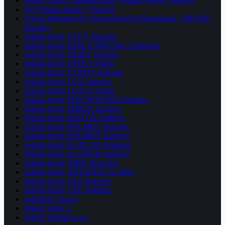
Studio Urody „Metamorfoza” Joanna Siwek, Staszów
Styl Jolanta Matacz, Staszów
Sylwia Bednarczyk, Pracownia Psychologiczna „ARCHE”
Staszów
Szkoła Jazdy ATUT Staszów
Szkoła Jazdy BIAŁA MRÓWKA Staszów
Szkoła Jazdy DRIFT Staszów
Szkoła Jazdy EFEKT Osiek
Szkoła Jazdy ELMOT Bogoria
Szkoła Jazdy LEX Staszów
Szkoła Jazdy LOTUS Osiek
Szkoła Jazdy MACHOWSKI Połaniec
Szkoła Jazdy MIREX Staszów
Szkoła Jazdy MOTOS Połaniec
Szkoła Jazdy POLMOT Staszów
Szkoła Jazdy PROMOT Staszów
Szkoła Jazdy RADCAR Połaniec
Szkoła Jazdy SLAWEK Staszów
Szkoła Jazdy ŻBIK Rytwiany
Szkoła Jazdy ZBYSZEK Szydłów
Szkoła Jazdy ZDZ Staszów
Szkoła Jazdy ZTE Połaniec
Szkolenia i kursy
Szkoły jazdy L
Szkoły podstawowe