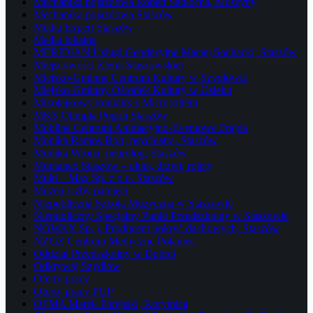
Mechanika pojazdowa Robert Sadłocha, Moszyny
Mechanika pojazdowa Staszów
Media Expert Staszów
Media lokalne
MERIDIAN Usługi Geodezyjne Maciej Sochacki, Staszów
Miejscowości Ziemi Staszowskiej
Miejsko-Gminne Centrum Kultury w Szydłowie
Miejsko-Gminny Ośrodek Kultury w Osieku
Mikołajkowy konkurs z Microsoftem
MKS Olimpia Pogoń Staszów
Mobilne Centrum Animacyjno-Eventowe Frajda
Monika Ramos-Bort, psychiatra, Staszów
Monika Wrona, neurolog, Staszów
Montanex Staszów – okna, drzwi, rolety
Multi – Max Sp. z o.o. Staszów
Muzea i izby pamięci
Niepubliczna Szkoła Muzyczna w Staszowie
Niepubliczny Specjalny Punkt Przedszkolny w Staszowie
NOWAX Sp. j. Producent pokryć dachowych, Staszów
NZOZ Centrum Medyczne Połaniec
Oddział Przedszkolny w Dobrej
Odkrywaj Szydłów
Oferty pracy
Oferty pracy PUP
OFMA Marek Porębski, Korytnica