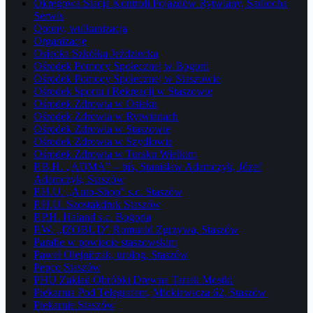
Okręgowa Stacja Kontroli Pojazdów Rytwiany, Sadłocha
Serwis
Opony, wulkanizacja
Organizacje
Osiecka Szkółka Jeździecka
Ośrodek Pomocy Społecznej w Bogorii
Ośrodek Pomocy Społecznej w Staszowie
Ośrodek Sportu i Rekreacji w Staszowie
Ośrodek Zdrowia w Osieku
Ośrodek Zdrowia w Rytwianach
Ośrodek Zdrowia w Staszowie
Ośrodek Zdrowia w Szydłowie
Ośrodek Zdrowia w Tursku Wielkim
P.B.H. „ADMA” – bis, Stanisław Adamczyk, Józef
Adamczyk, Staszów
P.H.U. „Auto-Shop” s.c. Staszów
P.H.U. Szostakdruk Staszów
P.P.H. Haland s.c. Bogoria
P.W. „IZOBUD” Romuald Zgrzywa, Staszów
Parafie w powiecie staszowskim
Paweł Olejniczak, urolog, Staszów
Pepco Staszów
PHU Zakład Obróbki Drewna Tartak Mostki
Piekarnia Pod Telegrafem, Mickiewicza 62, Staszów
Piekarnie Staszów