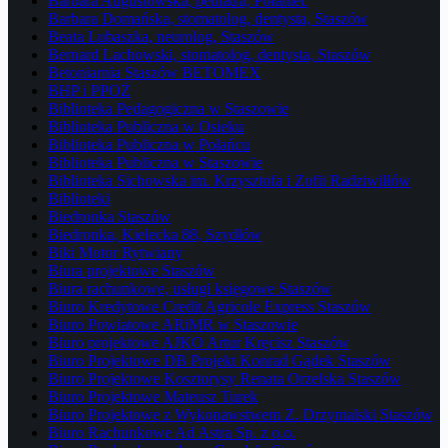
Barbara Augustowska, pediatra, Połaniec
Barbara Domańska, stomatolog, dentysta, Staszów
Beata Lubaszka, neurolog, Staszów
Bernard Lachowski, stomatolog, dentysta, Staszów
Betoniarnia Staszów BETOMEX
BHP i PPOŻ
Biblioteka Pedagogiczna w Staszowie
Biblioteka Publiczna w Osieku
Biblioteka Publiczna w Połańcu
Biblioteka Publiczna w Staszowie
Biblioteka Sichowska im. Krzysztofa i Zofii Radziwiłłów
Biblioteki
Biedronka Staszów
Biedronka, Kielecka 88, Szydłów
Biki Motor Rytwiany
Biura projektowe Staszów
Biura rachunkowe, usługi księgowe Staszów
Biuro Kredytowe Credit Agricole Express Staszów
Biuro Powiatowe ARiMR w Staszowie
Biuro projektowe AJKO Artur Kręcisz Staszów
Biuro Projektowe DB Projekt Konrad Gądek Staszów
Biuro Projektowe Kosztorysy Renata Orzelska Staszów
Biuro Projektowe Mateusz Turek
Biuro Projektowe z Wykonawstwem Z. Drzymalski Staszów
Biuro Rachunkowe Ad Astra Sp. z o.o.