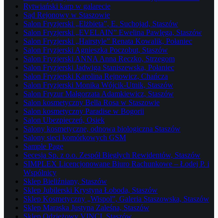
Rytwiański karp w galarecie
Sąd Rejonowy w Staszowie
Salon Fryzjerski „Elżbieta”, E. Suchojad, Staszów
Salon Fryzjerski „EVELAIN” Ewelina Pawlęga, Staszów
Salon Fryzjerski „Hairstyle” Renata Kowalik, Połaniec
Salon Fryzjerski Agnieszka Poczobut, Staszów
Salon Fryzjerski ANNA Anna Reczko, Strzegom
Salon Fryzjerski Jadwiga Staniszewska, Połaniec
Salon Fryzjerski Karolina Rejnowicz, Chańcza
Salon Fryzjerski Monika Wójcik-Utnik, Staszów
Salon Fryzur Małgorzata Adamkiewicz, Staszów
Salon kosmetyczny Bella Rosa w Staszowie
Salon kosmetyczny Paradise w Bogorii
Salon Ubezpieczeń, Osiek
Salony kosmetyczne, odnowa biologiczna Staszów
Salony sieci komórkowych GSM
Sample Page
Secesja Sp. z o.o. Zespół Biegłych Rewidentów, Staszów
SIMPLEX Licencjonowane Biuro Rachunkowe – Łodej P. i
Wspólnicy
Sklep Bieliźniany, Staszów
Sklep Jubilerski Krystyna Łoboda, Staszów
Sklep Kosmetyczny „Wispol”, Galeria Staszowska, Staszów
Sklep Maraska Justyna Zaleśna, Staszów
Sklep Odzieżowy VINCI, Staszów