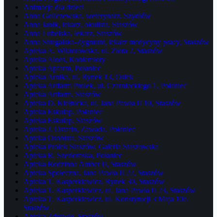
Animacje dla dzieci
Anna Goliczewska, weterynarz, Szydłów
Anna Janik, lekarz, okulista, Staszów
Anna Lubelska, lekarz, Staszów
Anna Strugalska-Zygmunt, lekarz medycyny pracy, Staszów
Apteka A. Wiktorowska, ul. Złota 2, Staszów
Apteka Aloes, Koniemłoty
Apteka Apfarm, Połaniec
Apteka Arnika, ul. Rynek 13, Osiek
Apteka Artfarm Prolek, ul. Czarnieckiego 1, Połaniec
Apteka Artfarm, Staszów
Apteka D. Kiełtucka, ul. Jana Pawła II 10, Staszów
Apteka Eskulap, Połaniec
Apteka Eskulap, Staszów
Apteka J. Ostafin, Zawada, Połaniec
Apteka Osobista, Staszów
Apteka Prolek Staszów, Galeria Staszowska
Apteka R. Szerłomska, Połaniec
Apteka Rodzinna Amber II, Staszów
Apteka Społeczna, Jana Pawła II 22, Staszów
Apteka T. Kasperkiewicz, Rynek 30, Staszów
Apteka T. Kasperkiewicz, ul. Jana Pawła II 23, Staszów
Apteka T. Kasperkiewicz, ul. Konstytucji 3 Maja 10c,
Staszów
Apteka Zdrowie, Staszów