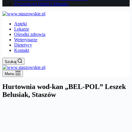
Życzenia na Dzień Chłopaka
Apteki
Lekarze
Ośrodki zdrowia
Weterynarze
Dietetycy
Kontakt
Szukaj
Menu
Hurtownia wod-kan „BEL-POL” Leszek
Belusiak, Staszów