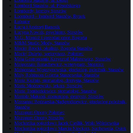
Lombard Staszów, ul. Długa
Lombard Staszów, ul. Piłsudskiego
Lombardy, komisy Staszów
Loombard – lombard Staszów, Rynek
Łubnice
Łucja i Andrzej Banasik
Lucyna Nowak, psychiatra, Staszów
M.G. Montaż i sprzedaż opon Bogoria
M&M Studio Mody, Staszów
Maciej Brocki, okulista, Bogoria Staszów
Maciej Dulęba, weterynarz, Połaniec
Mała Gastronomia Krzysztof Malanowicz, Staszów
Małgorzata Banachewicz, weterynarz, Stopnica
Małgorzata Węgrzynowska, ginekolog, położnik, Staszów
Mały Robinson Galeria Staszowska, Staszów
Maria Kuźnia, stomatolog, dentysta, Staszów
Maria Modrzewska, lekarz, Staszów
Maria Tombarkiewicz, stomatolog, Staszów
Mariola Maksoń, stomatolog, dentysta, Staszów
Marzanna Bednarska-Nadgrodkiewicz, ginekolog położnik,
Staszów
Mazagum Opony Połaniec
Mazagum Opony Staszów
Mechanika pojazdowa Jacek Cieślik, Wola Wiśniowska
Mechanika pojazdowa Marcin Nieckarz, Suchowola, Osiek