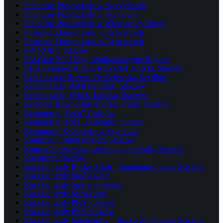
Publiczne Przedszkole w Szczeglicach
Publiczne Przedszkole w Szydłowie
Publiczne Przedszkole w Wiązownicy Dużej
Pustelnia Złotego Lasu w Rytwianach
Pustelnia Złotego Lasu w Rytwianach
PW ROBO Staszów
Raf-Gum SC. Usługi Wulkanizacyjne Bogoria
REH Complex Analis, Krzysztof Janecki, Staszów
Rehabilitacja Bożena Chmielewska, Szydłów
Rehabilitacja, Rafał Belusiak, Staszów
Rehabilitacja, Sylwia Janecka, Staszów
Remonty Budowlane Andrzej Pruski, Staszów
Restauracja „Perła” Golejów
Restauracja Hotel „Gościniec” Strużki
Restauracja Królewska w Szydłowie
Rolnictwo, usługi rolnicze Staszów
Roman Gorostowicz, ginekolog położnik, Staszów
Rossmann Staszów
Rozkład jazdy Busko-Zdrój – Sandomierz przez Staszów
Rozkład jazdy busów Gryf
Rozkład jazdy busów Połaniec
Rozkład jazdy Muszkieter
Rozkład jazdy PKS Połaniec
Rozkład jazdy PKS Staszów
Rozkład jazdy Sandomierz – Busko-Zdrój przez Staszów