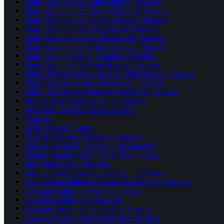
Biuro Rachunkowe Anna Janicka, Staszów
Biuro Rachunkowe Beata Dzieciuch, Staszów
Biuro Rachunkowe D. Czechowicz, Połaniec
Biuro Rachunkowe Elżbieta Szot, Staszów
Biuro Rachunkowe M. Piątkowska, Staszów
Biuro Rachunkowe Piątkowscy s.c., Staszów
Biuro Rachunkowe S. Barabasz, Połaniec
Biuro Rachunkowe Zofia Ryńska, Staszów
Biuro Ubezpieczeń Aleksandra Wróblewska, Staszów
Biuro Ubezpieczeń Ewa Gronostaj, Staszów
Biuro Ubezpieczeń Mateusz Staszewski Staszów
Blacharstwo i lakiernictwo pojazdowe
BlackRose Studio Tatuażu Staszów
Bogoria
BOR-TRANS Osiek
BoxGSM Komis Telefonów, Staszów
Bożena Kwiecień, radiolog, usg, Staszów
Budkor Bogdan Sałata, Wola Wiśniowska
Busy Jurkowice – Staszów
Busy Oleśnica Staszów, Staszów – Oleśnica
Cech Rzemieślników i Przedsiębiorców w Staszowie
Centrum Kultury i Sztuki w Połańcu
Centrum Kultury w Łubnicach
Centrum Urody Iwona Jarzyna, Staszów
Cezary Kopacz, lekarz psychiatra, Staszów