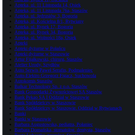
Apteka, ul. 11 Listopada 14, Osiek
Apteka, ul. 11 Listopada 76a, Staszów
Apteka, ul. Jędrusiów 3, Bogoria
Apteka, ul. Kościelna 8/1, Rytwiany
Apteka, ul. Rynek 17, Bogoria
Apteka, ul. Rynek 34, Bogoria
Apteka, ul. Wolności 18a, Osiek
Apteki
Apteki dyżurne w Połańcu
Apteki dyżurne w Staszowie
Artur Fijałkowski, chirurg, Staszów
Atelier Urody, Szydłów
Auto Serwis Paweł Serafin, Podmaleniec
Auto-Elektro Grzegorz Figacz, Suchowola
Autokomis Staszów
Balkar Technology Sp. z o.o. Staszów
Bank Gospodarki Żywnościowej SA Staszów
Bank Pekao SA I Oddział w Staszowie
Bank Spółdzielczy w Staszowie
Bank Spółdzielczy w Staszowie. Oddział w Rytwianach
Banki
Banki w Staszowie
Barbara Augustowska, pediatra, Połaniec
Barbara Domańska, stomatolog, dentysta, Staszów