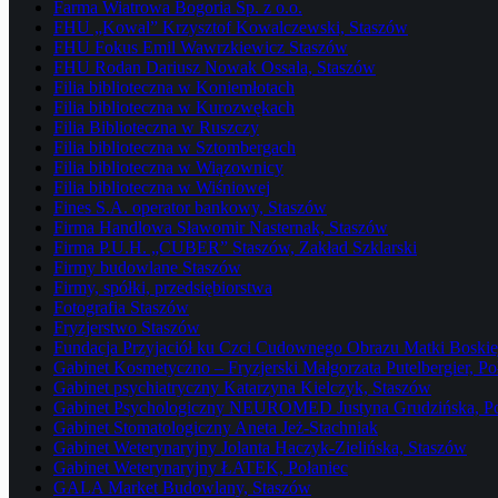
Farma Wiatrowa Bogoria Sp. z o.o.
FHU „Kowal” Krzysztof Kowalczewski, Staszów
FHU Fokus Emil Wawrzkiewicz Staszów
FHU Rodan Dariusz Nowak Ossala, Staszów
Filia biblioteczna w Koniemłotach
Filia biblioteczna w Kurozwękach
Filia Biblioteczna w Ruszczy
Filia biblioteczna w Sztombergach
Filia biblioteczna w Wiązownicy
Filia biblioteczna w Wiśniowej
Fines S.A. operator bankowy, Staszów
Firma Handlowa Sławomir Nasternak, Staszów
Firma P.U.H. „CUBER” Staszów, Zakład Szklarski
Firmy budowlane Staszów
Firmy, spółki, przedsiębiorstwa
Fotografia Staszów
Fryzjerstwo Staszów
Fundacja Przyjaciół ku Czci Cudownego Obrazu Matki Boskiej
Gabinet Kosmetyczno – Fryzjerski Małgorzata Putelbergier, Po
Gabinet psychiatryczny Katarzyna Kielczyk, Staszów
Gabinet Psychologiczny NEUROMED Justyna Grudzińska, Po
Gabinet Stomatologiczny Aneta Jeż-Stachniak
Gabinet Weterynaryjny Jolanta Haczyk-Zielińska, Staszów
Gabinet Weterynaryjny ŁATEK, Połaniec
GALA Market Budowlany, Staszów