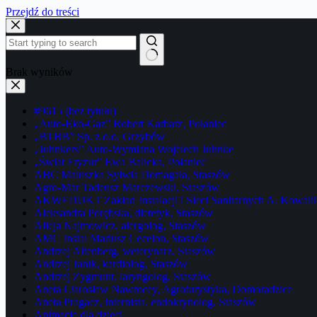
Przejdź do treści
Brak wyników
#9615 (bez tytułu)
„Auto-Eko-Gaz” Robert Karbarz, Połaniec
„BTBB” Sp. z o.o. Grzybów
„Juhnkers” Auto-Wymiana Wojciech Juhnke
„Świat Fryzur” Ewa Balicka, Połaniec
ABC Maluszka Sylwia Domagała, Staszów
Agro-Mar Tadeusz Marczewski, Staszów
AKWEDUKT Zakład Instalacji i Sieci Sanitarnych A. Kowali
Aleksandra Porębska, dietetyk, Staszów
Alicja Najmowicz, alergolog, Staszów
AMC Instal Mariusz Cecelon, Staszów
Andrzej Altenberg, weterynarz, Staszów
Andrzej Janik, kardiolog, Staszów
Andrzej Zygmunt, laryngolog, Staszów
Aneta i Jarosław Nawroccy, Agroturystyka, Domoradzice
Aneta Pragacz, internista, endokrynolog, Staszów
Animacje dla dzieci