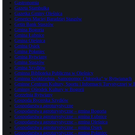
Gastronomia
Gazeta Stambułka
Gazetka Gminy Oleśnica
Generics Maciej Baradziej Staszów
Getin Bank Staszów
Gmina Bogoria
Gmina Łubnice
Gmina Oleśnica
Gmina Osiek
Gmina Połaniec
Gmina Rytwiany
Gmina Staszów
Gmina Szydłów
Gminna Biblioteka Publiczna w Oleśnicy
Gminna Spółdzielnia „Samopomoc Chłopska” w Rytwianach
Gminne Centrum Kultury, Sportu i Informacji Turystycznej w
Gminny Ośrodek Kultury w Bogorii
Gorzelnia Rytwiany
Gospoda Rycerska Szydłów
Gospodarstwa agroturystyczne
Gospodarstwa agroturystyczne – gmina Bogoria
Gospodarstwa agroturystyczne – gmina Łubnice
Gospodarstwa agroturystyczne – gmina Oleśnica
Gospodarstwa agroturystyczne – gmina Osiek
Gospodarstwa agroturystyczne – gmina Połaniec