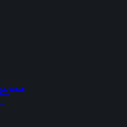
 Bogoryjskiej
łaniec
łaniec