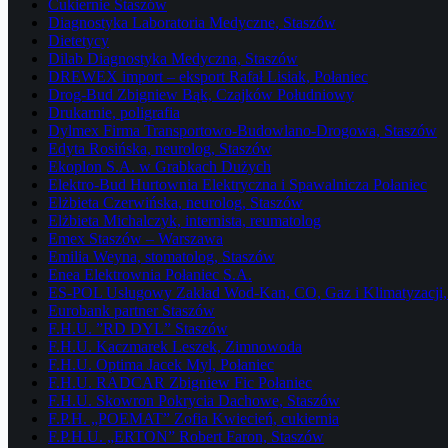
Cukiernie Staszów
Diagnostyka Laboratoria Medyczne, Staszów
Dietetycy
Dilab Diagnostyka Medyczna, Staszów
DREWEX import – eksport Rafał Lisiak, Połaniec
Drog-Bud Zbigniew Bąk, Czajków Południowy
Drukarnie, poligrafia
Dylmex Firma Transportowo-Budowlano-Drogowa, Staszów
Edyta Rosińska, neurolog, Staszów
Ekoplon S.A. w Grabkach Dużych
Elektro-Bud Hurtownia Elektryczna i Spawalnicza Połaniec
Elżbieta Czerwińska, neurolog, Staszów
Elżbieta Michalczyk, internista, reumatolog
Emex Staszów – Warszawa
Emilia Weyna, stomatolog, Staszów
Enea Elektrownia Połaniec S.A.
ES-POL Usługowy Zakład Wod-Kan, CO, Gaz i Klimatyzacji, 
Eurobank partner Staszów
F.H.U. ”RD DYL” Staszów
F.H.U. Kaczmarek Leszek, Zimnowoda
F.H.U. Optima Jacek Myl, Połaniec
F.H.U. RADCAR Zbigniew Fic Połaniec
F.H.U. Skowron Pokrycia Dachowe, Staszów
F.P.H. „POEMAT” Zofia Kwiecień, cukiernia
F.P.H.U. „ERTON” Robert Faron, Staszów