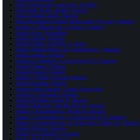
Anna Goliczewska, weterynarz, Szydłów
Anna Janik, lekarz, okulista, Staszów
Anna Lubelska, lekarz, Staszów
Anna Strugalska-Zygmunt, lekarz medycyny pracy, Staszów
Apteka A. Wiktorowska, ul. Złota 2, Staszów
Apteka Aloes, Koniemłoty
Apteka Apfarm, Połaniec
Apteka Arnika, ul. Rynek 13, Osiek
Apteka Artfarm Prolek, ul. Czarnieckiego 1, Połaniec
Apteka Artfarm, Staszów
Apteka D. Kiełtucka, ul. Jana Pawła II 10, Staszów
Apteka Eskulap, Połaniec
Apteka Eskulap, Staszów
Apteka J. Ostafin, Zawada, Połaniec
Apteka Osobista, Staszów
Apteka Prolek Staszów, Galeria Staszowska
Apteka R. Szerłomska, Połaniec
Apteka Rodzinna Amber II, Staszów
Apteka Społeczna, Jana Pawła II 22, Staszów
Apteka T. Kasperkiewicz, Rynek 30, Staszów
Apteka T. Kasperkiewicz, ul. Jana Pawła II 23, Staszów
Apteka T. Kasperkiewicz, ul. Konstytucji 3 Maja 10c, Staszów
Apteka Zdrowie, Staszów
Apteka, os. Łokietka 1, Szydłów
Apteka, Rynek 11, Oleśnica