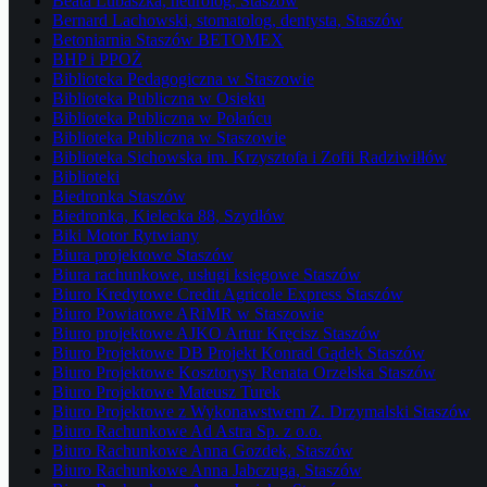
Beata Lubaszka, neurolog, Staszów
Bernard Lachowski, stomatolog, dentysta, Staszów
Betoniarnia Staszów BETOMEX
BHP i PPOŻ
Biblioteka Pedagogiczna w Staszowie
Biblioteka Publiczna w Osieku
Biblioteka Publiczna w Połańcu
Biblioteka Publiczna w Staszowie
Biblioteka Sichowska im. Krzysztofa i Zofii Radziwiłłów
Biblioteki
Biedronka Staszów
Biedronka, Kielecka 88, Szydłów
Biki Motor Rytwiany
Biura projektowe Staszów
Biura rachunkowe, usługi księgowe Staszów
Biuro Kredytowe Credit Agricole Express Staszów
Biuro Powiatowe ARiMR w Staszowie
Biuro projektowe AJKO Artur Kręcisz Staszów
Biuro Projektowe DB Projekt Konrad Gądek Staszów
Biuro Projektowe Kosztorysy Renata Orzelska Staszów
Biuro Projektowe Mateusz Turek
Biuro Projektowe z Wykonawstwem Z. Drzymalski Staszów
Biuro Rachunkowe Ad Astra Sp. z o.o.
Biuro Rachunkowe Anna Gozdek, Staszów
Biuro Rachunkowe Anna Jabczuga, Staszów