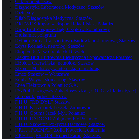
Cukiernie Staszów
Diagnostyka Laboratoria Medyczne, Staszów
Dietetycy
Dilab Diagnostyka Medyczna, Staszów
DREWEX import – eksport Rafał Lisiak, Połaniec
Drog-Bud Zbigniew Bąk, Czajków Południowy
Drukarnie, poligrafia
Dylmex Firma Transportowo-Budowlano-Drogowa, Staszów
Edyta Rosińska, neurolog, Staszów
Ekoplon S.A. w Grabkach Dużych
Elektro-Bud Hurtownia Elektryczna i Spawalnicza Połaniec
Elżbieta Czerwińska, neurolog, Staszów
Elżbieta Michalczyk, internista, reumatolog
Emex Staszów – Warszawa
Emilia Weyna, stomatolog, Staszów
Enea Elektrownia Połaniec S.A.
ES-POL Usługowy Zakład Wod-Kan, CO, Gaz i Klimatyzacji, 
Eurobank partner Staszów
F.H.U. ”RD DYL” Staszów
F.H.U. Kaczmarek Leszek, Zimnowoda
F.H.U. Optima Jacek Myl, Połaniec
F.H.U. RADCAR Zbigniew Fic Połaniec
F.H.U. Skowron Pokrycia Dachowe, Staszów
F.P.H. „POEMAT” Zofia Kwiecień, cukiernia
F.P.H.U. „ERTON” Robert Faron, Staszów