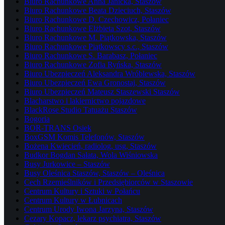
Biuro Rachunkowe Anna Janicka, Staszów
Biuro Rachunkowe Beata Dzieciuch, Staszów
Biuro Rachunkowe D. Czechowicz, Połaniec
Biuro Rachunkowe Elżbieta Szot, Staszów
Biuro Rachunkowe M. Piątkowska, Staszów
Biuro Rachunkowe Piątkowscy s.c., Staszów
Biuro Rachunkowe S. Barabasz, Połaniec
Biuro Rachunkowe Zofia Ryńska, Staszów
Biuro Ubezpieczeń Aleksandra Wróblewska, Staszów
Biuro Ubezpieczeń Ewa Gronostaj, Staszów
Biuro Ubezpieczeń Mateusz Staszewski Staszów
Blacharstwo i lakiernictwo pojazdowe
BlackRose Studio Tatuażu Staszów
Bogoria
BOR-TRANS Osiek
BoxGSM Komis Telefonów, Staszów
Bożena Kwiecień, radiolog, usg, Staszów
Budkor Bogdan Sałata, Wola Wiśniowska
Busy Jurkowice – Staszów
Busy Oleśnica Staszów, Staszów – Oleśnica
Cech Rzemieślników i Przedsiębiorców w Staszowie
Centrum Kultury i Sztuki w Połańcu
Centrum Kultury w Łubnicach
Centrum Urody Iwona Jarzyna, Staszów
Cezary Kopacz, lekarz psychiatra, Staszów