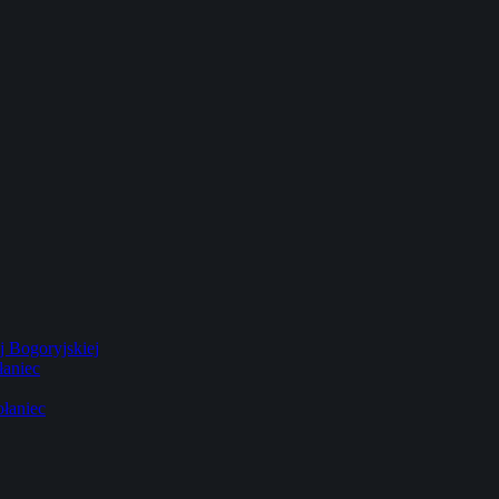
 Bogoryjskiej
łaniec
łaniec