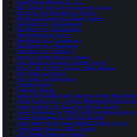
Farma Wiatrowa Bogoria Sp. z o.o.
FHU „Kowal” Krzysztof Kowalczewski, Staszów
FHU Fokus Emil Wawrzkiewicz Staszów
FHU Rodan Dariusz Nowak Ossala, Staszów
Filia biblioteczna w Koniemłotach
Filia biblioteczna w Kurozwękach
Filia Biblioteczna w Ruszczy
Filia biblioteczna w Sztombergach
Filia biblioteczna w Wiązownicy
Filia biblioteczna w Wiśniowej
Fines S.A. operator bankowy, Staszów
Firma Handlowa Sławomir Nasternak, Staszów
Firma P.U.H. „CUBER” Staszów, Zakład Szklarski
Firmy budowlane Staszów
Firmy, spółki, przedsiębiorstwa
Fotografia Staszów
Fryzjerstwo Staszów
Fundacja Przyjaciół ku Czci Cudownego Obrazu Matki Boskiej
Gabinet Kosmetyczno – Fryzjerski Małgorzata Putelbergier, Po
Gabinet psychiatryczny Katarzyna Kielczyk, Staszów
Gabinet Psychologiczny NEUROMED Justyna Grudzińska, Po
Gabinet Stomatologiczny Aneta Jeż-Stachniak
Gabinet Weterynaryjny Jolanta Haczyk-Zielińska, Staszów
Gabinet Weterynaryjny ŁATEK, Połaniec
GALA Market Budowlany, Staszów