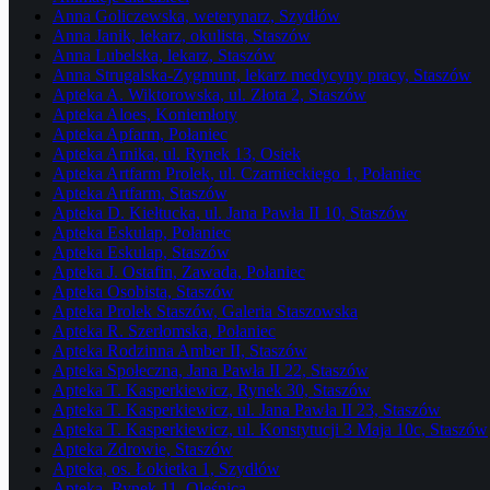
Anna Goliczewska, weterynarz, Szydłów
Anna Janik, lekarz, okulista, Staszów
Anna Lubelska, lekarz, Staszów
Anna Strugalska-Zygmunt, lekarz medycyny pracy, Staszów
Apteka A. Wiktorowska, ul. Złota 2, Staszów
Apteka Aloes, Koniemłoty
Apteka Apfarm, Połaniec
Apteka Arnika, ul. Rynek 13, Osiek
Apteka Artfarm Prolek, ul. Czarnieckiego 1, Połaniec
Apteka Artfarm, Staszów
Apteka D. Kiełtucka, ul. Jana Pawła II 10, Staszów
Apteka Eskulap, Połaniec
Apteka Eskulap, Staszów
Apteka J. Ostafin, Zawada, Połaniec
Apteka Osobista, Staszów
Apteka Prolek Staszów, Galeria Staszowska
Apteka R. Szerłomska, Połaniec
Apteka Rodzinna Amber II, Staszów
Apteka Społeczna, Jana Pawła II 22, Staszów
Apteka T. Kasperkiewicz, Rynek 30, Staszów
Apteka T. Kasperkiewicz, ul. Jana Pawła II 23, Staszów
Apteka T. Kasperkiewicz, ul. Konstytucji 3 Maja 10c, Staszów
Apteka Zdrowie, Staszów
Apteka, os. Łokietka 1, Szydłów
Apteka, Rynek 11, Oleśnica