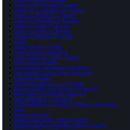
Apteka, ul. 11 Listopada 14, Osiek
Apteka, ul. 11 Listopada 76a, Staszów
Apteka, ul. Jędrusiów 3, Bogoria
Apteka, ul. Kościelna 8/1, Rytwiany
Apteka, ul. Rynek 17, Bogoria
Apteka, ul. Rynek 34, Bogoria
Apteka, ul. Wolności 18a, Osiek
Apteki
Apteki dyżurne w Połańcu
Apteki dyżurne w Staszowie
Artur Fijałkowski, chirurg, Staszów
Atelier Urody, Szydłów
Auto Serwis Paweł Serafin, Podmaleniec
Auto-Elektro Grzegorz Figacz, Suchowola
Autokomis Staszów
Balkar Technology Sp. z o.o. Staszów
Bank Gospodarki Żywnościowej SA Staszów
Bank Pekao SA I Oddział w Staszowie
Bank Spółdzielczy w Staszowie
Bank Spółdzielczy w Staszowie. Oddział w Rytwianach
Banki
Banki w Staszowie
Barbara Augustowska, pediatra, Połaniec
Barbara Domańska, stomatolog, dentysta, Staszów