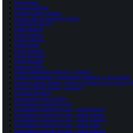
Gastronomia
Gazeta Stambułka
Gazetka Gminy Oleśnica
Generics Maciej Baradziej Staszów
Getin Bank Staszów
Gmina Bogoria
Gmina Łubnice
Gmina Oleśnica
Gmina Osiek
Gmina Połaniec
Gmina Rytwiany
Gmina Staszów
Gmina Szydłów
Gminna Biblioteka Publiczna w Oleśnicy
Gminna Spółdzielnia „Samopomoc Chłopska” w Rytwianach
Gminne Centrum Kultury, Sportu i Informacji Turystycznej w
Gminny Ośrodek Kultury w Bogorii
Gorzelnia Rytwiany
Gospoda Rycerska Szydłów
Gospodarstwa agroturystyczne
Gospodarstwa agroturystyczne – gmina Bogoria
Gospodarstwa agroturystyczne – gmina Łubnice
Gospodarstwa agroturystyczne – gmina Oleśnica
Gospodarstwa agroturystyczne – gmina Osiek
Gospodarstwa agroturystyczne – gmina Połaniec