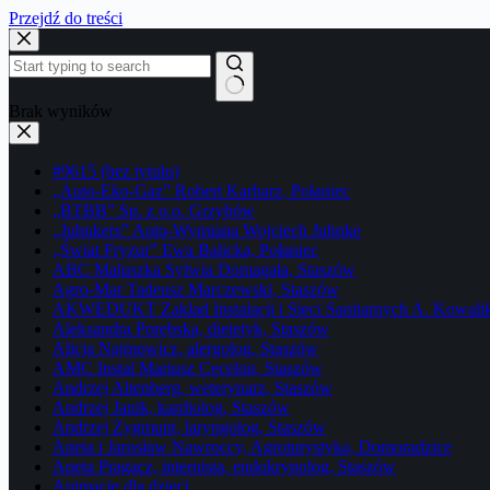
Przejdź do treści
Brak wyników
#9615 (bez tytułu)
„Auto-Eko-Gaz” Robert Karbarz, Połaniec
„BTBB” Sp. z o.o. Grzybów
„Juhnkers” Auto-Wymiana Wojciech Juhnke
„Świat Fryzur” Ewa Balicka, Połaniec
ABC Maluszka Sylwia Domagała, Staszów
Agro-Mar Tadeusz Marczewski, Staszów
AKWEDUKT Zakład Instalacji i Sieci Sanitarnych A. Kowali
Aleksandra Porębska, dietetyk, Staszów
Alicja Najmowicz, alergolog, Staszów
AMC Instal Mariusz Cecelon, Staszów
Andrzej Altenberg, weterynarz, Staszów
Andrzej Janik, kardiolog, Staszów
Andrzej Zygmunt, laryngolog, Staszów
Aneta i Jarosław Nawroccy, Agroturystyka, Domoradzice
Aneta Pragacz, internista, endokrynolog, Staszów
Animacje dla dzieci