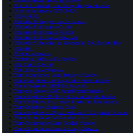
Beata Lubaszka, neurolog, Staszów
Bernard Lachowski, stomatolog, dentysta, Staszów
Betoniarnia Staszów BETOMEX
BHP i PPOŻ
Biblioteka Pedagogiczna w Staszowie
Biblioteka Publiczna w Osieku
Biblioteka Publiczna w Połańcu
Biblioteka Publiczna w Staszowie
Biblioteka Sichowska im. Krzysztofa i Zofii Radziwiłłów
Biblioteki
Biedronka Staszów
Biedronka, Kielecka 88, Szydłów
Biki Motor Rytwiany
Biura projektowe Staszów
Biura rachunkowe, usługi księgowe Staszów
Biuro Kredytowe Credit Agricole Express Staszów
Biuro Powiatowe ARiMR w Staszowie
Biuro projektowe AJKO Artur Kręcisz Staszów
Biuro Projektowe DB Projekt Konrad Gądek Staszów
Biuro Projektowe Kosztorysy Renata Orzelska Staszów
Biuro Projektowe Mateusz Turek
Biuro Projektowe z Wykonawstwem Z. Drzymalski Staszów
Biuro Rachunkowe Ad Astra Sp. z o.o.
Biuro Rachunkowe Anna Gozdek, Staszów
Biuro Rachunkowe Anna Jabczuga, Staszów