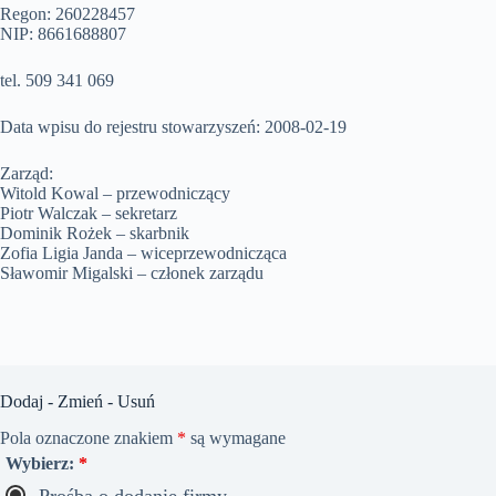
Regon: 260228457
NIP: 8661688807
tel. 509 341 069
Data wpisu do rejestru stowarzyszeń: 2008-02-19
Zarząd:
Witold Kowal – przewodniczący
Piotr Walczak – sekretarz
Dominik Rożek – skarbnik
Zofia Ligia Janda – wiceprzewodnicząca
Sławomir Migalski – członek zarządu
Dodaj - Zmień - Usuń
Pola oznaczone znakiem
*
są wymagane
Wybierz:
*
Prośba o dodanie firmy