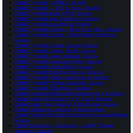
Zakład Fryzjerski „MARTA” M. Wilk
Zakład Fryzjerski „U Poli” A. Sojda, Szydłów
Zakład Fryzjerski Alicja Wójcik, Bogoria
Zakład Fryzjerski Anna Chłodnicka, Staszów
Zakład Fryzjerski Anna Wójcik, Staszów
Zakład Fryzjerski Damsko – Męski Anna Skuza, Staszów
Zakład Fryzjerski Damsko – Męski Katarzyna Durnaś,
Staszów
Zakład Fryzjerski Elżbieta Jakubas, Połaniec
Zakład Fryzjerski Jadwiga Pawlik, Staszów
Zakład Fryzjerski Joanna Michalak, Staszów
Zakład Fryzjerski Małgorzata Wróbel, Staszów
Zakład Fryzjerski Monika Bolon, Staszów
Zakład Fryzjerski Rafał Suchorowski, Rytwiany
Zakład Fryzjerski Wanda Graczykowska, Połaniec
Zakład Fryzjerski Wiesława Zamojska, Staszów
Zakład Fryzjerski Zofia Pietras, Szydłów
Zakład Gospodarki Odpadami Komunalnymi w Rzędowie
Zakład Instalacji Elektrycznych W. Kopeć, Połaniec
Zakład Instalacyjno-Usługowy Adam Nowak, Staszów
Zakład Opiekuńczo-Leczniczy w Kurozwękach
Zakład Produkcji Materiałów Budowlanych Andrzej Opałka,
Staszów
Zakład Remontowo – Budowlany „ADMA” Marian
Adamczyk, Staszów