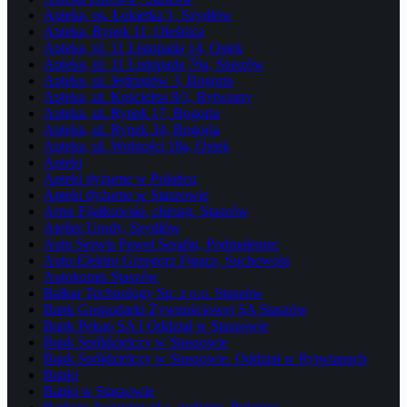
Apteka, os. Łokietka 1, Szydłów
Apteka, Rynek 11, Oleśnica
Apteka, ul. 11 Listopada 14, Osiek
Apteka, ul. 11 Listopada 76a, Staszów
Apteka, ul. Jędrusiów 3, Bogoria
Apteka, ul. Kościelna 8/1, Rytwiany
Apteka, ul. Rynek 17, Bogoria
Apteka, ul. Rynek 34, Bogoria
Apteka, ul. Wolności 18a, Osiek
Apteki
Apteki dyżurne w Połańcu
Apteki dyżurne w Staszowie
Artur Fijałkowski, chirurg, Staszów
Atelier Urody, Szydłów
Auto Serwis Paweł Serafin, Podmaleniec
Auto-Elektro Grzegorz Figacz, Suchowola
Autokomis Staszów
Balkar Technology Sp. z o.o. Staszów
Bank Gospodarki Żywnościowej SA Staszów
Bank Pekao SA I Oddział w Staszowie
Bank Spółdzielczy w Staszowie
Bank Spółdzielczy w Staszowie. Oddział w Rytwianach
Banki
Banki w Staszowie