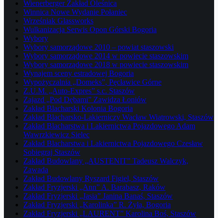
Wienerberger Zakład Oleśnica
Winnica Nowe Wydanie Połaniec
Wrześniak Glassworks
Wulkanizacja Serwis Opon Górski Bogoria
Wybory
Wybory samorządowe 2010 – powiat staszowski
Wybory samorządowe 2014 w powiecie staszowskim
Wybory samorządowe 2018 w powiecie staszowskim
Wynajem sceny estradowej Bogoria
Wypożyczalnia „Domeks”, Pęcławice Górne
Z.U.M. „Auto-Expres” s.c. Staszów
Zajazd „Pod Dębami” Zawidza Łoniów
Zakład Blacharski Kolonia Bogoria
Zakład Blacharsko-Lakierniczy Wacław Wiatrowski, Staszów
Zakład Blacharstwa i Lakiernictwa Pojazdowego Adam
Wawrzkiewicz Sielec
Zakład Blacharstwa i Lakiernictwa Pojazdowego Czesław
Sobiegraj Staszów
Zakład Budowlany „AUSTENIT” Tadeusz Walczyk,
Zawada
Zakład Budowlany Ryszard Figiel, Staszów
Zakład Fryzjerski „Ann” A. Barabasz, Raków
Zakład Fryzjerski „Jasia” Janina Banaś, Staszów
Zakład Fryzjerski „Karolinka” R. Żyła, Bogoria
Zakład Fryzjerski „LAURENT” Karolina Boś, Staszów