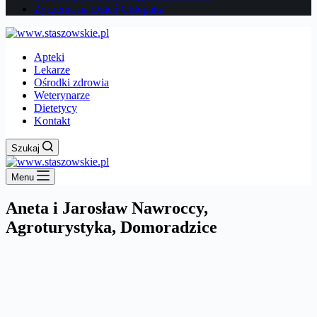
Życzenia na Dzień Chłopaka
Apteki
Lekarze
Ośrodki zdrowia
Weterynarze
Dietetycy
Kontakt
Szukaj
Menu
Aneta i Jarosław Nawroccy,
Agroturystyka, Domoradzice