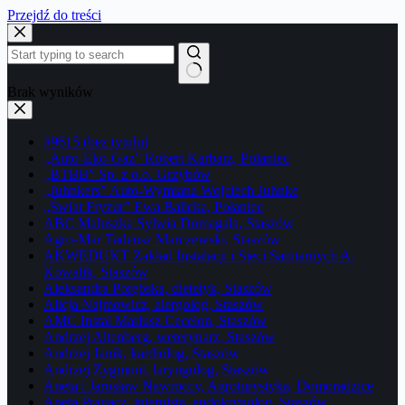
Przejdź do treści
Brak wyników
#9615 (bez tytułu)
„Auto-Eko-Gaz” Robert Karbarz, Połaniec
„BTBB” Sp. z o.o. Grzybów
„Juhnkers” Auto-Wymiana Wojciech Juhnke
„Świat Fryzur” Ewa Balicka, Połaniec
ABC Maluszka Sylwia Domagała, Staszów
Agro-Mar Tadeusz Marczewski, Staszów
AKWEDUKT Zakład Instalacji i Sieci Sanitarnych A.
Kowalik, Staszów
Aleksandra Porębska, dietetyk, Staszów
Alicja Najmowicz, alergolog, Staszów
AMC Instal Mariusz Cecelon, Staszów
Andrzej Altenberg, weterynarz, Staszów
Andrzej Janik, kardiolog, Staszów
Andrzej Zygmunt, laryngolog, Staszów
Aneta i Jarosław Nawroccy, Agroturystyka, Domoradzice
Aneta Pragacz, internista, endokrynolog, Staszów