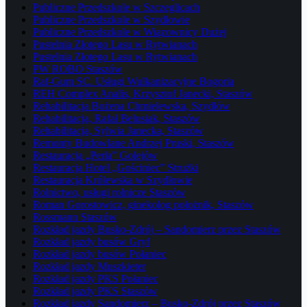
Publiczne Przedszkole w Szczeglicach
Publiczne Przedszkole w Szydłowie
Publiczne Przedszkole w Wiązownicy Dużej
Pustelnia Złotego Lasu w Rytwianach
Pustelnia Złotego Lasu w Rytwianach
PW ROBO Staszów
Raf-Gum SC. Usługi Wulkanizacyjne Bogoria
REH Complex Analis, Krzysztof Janecki, Staszów
Rehabilitacja Bożena Chmielewska, Szydłów
Rehabilitacja, Rafał Belusiak, Staszów
Rehabilitacja, Sylwia Janecka, Staszów
Remonty Budowlane Andrzej Pruski, Staszów
Restauracja „Perła” Golejów
Restauracja Hotel „Gościniec” Strużki
Restauracja Królewska w Szydłowie
Rolnictwo, usługi rolnicze Staszów
Roman Gorostowicz, ginekolog położnik, Staszów
Rossmann Staszów
Rozkład jazdy Busko-Zdrój – Sandomierz przez Staszów
Rozkład jazdy busów Gryf
Rozkład jazdy busów Połaniec
Rozkład jazdy Muszkieter
Rozkład jazdy PKS Połaniec
Rozkład jazdy PKS Staszów
Rozkład jazdy Sandomierz – Busko-Zdrój przez Staszów