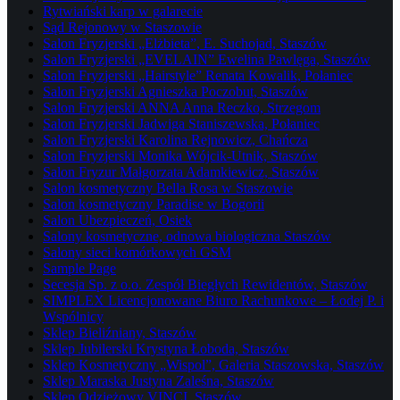
Rytwiański karp w galarecie
Sąd Rejonowy w Staszowie
Salon Fryzjerski „Elżbieta”, E. Suchojad, Staszów
Salon Fryzjerski „EVELAIN” Ewelina Pawlęga, Staszów
Salon Fryzjerski „Hairstyle” Renata Kowalik, Połaniec
Salon Fryzjerski Agnieszka Poczobut, Staszów
Salon Fryzjerski ANNA Anna Reczko, Strzegom
Salon Fryzjerski Jadwiga Staniszewska, Połaniec
Salon Fryzjerski Karolina Rejnowicz, Chańcza
Salon Fryzjerski Monika Wójcik-Utnik, Staszów
Salon Fryzur Małgorzata Adamkiewicz, Staszów
Salon kosmetyczny Bella Rosa w Staszowie
Salon kosmetyczny Paradise w Bogorii
Salon Ubezpieczeń, Osiek
Salony kosmetyczne, odnowa biologiczna Staszów
Salony sieci komórkowych GSM
Sample Page
Secesja Sp. z o.o. Zespół Biegłych Rewidentów, Staszów
SIMPLEX Licencjonowane Biuro Rachunkowe – Łodej P. i
Wspólnicy
Sklep Bieliźniany, Staszów
Sklep Jubilerski Krystyna Łoboda, Staszów
Sklep Kosmetyczny „Wispol”, Galeria Staszowska, Staszów
Sklep Maraska Justyna Zaleśna, Staszów
Sklep Odzieżowy VINCI, Staszów