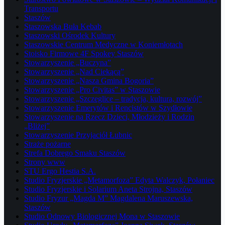
Transportu
Staszów
Staszowska Buła Kebab
Staszowski Ośrodek Kultury
Staszowskie Centrum Medyczne w Koniemłotach
Stoisko Firmowe 4F Spokey Staszów
Stowarzyszenie „Buczyna”
Stowarzyszenie „Nad Ciekącą”
Stowarzyszenie „Nasza Gmina Bogoria”
Stowarzyszenie „Pro Civitas” w Staszowie
Stowarzyszenie „Szczeglice – tradycja, kultura, rozwój”
Stowarzyszenie Emerytów i Rencistów w Szydłowie
Stowarzyszenie na Rzecz Dzieci, Młodzieży i Rodzin
„Bliżej”
Stowarzyszenie Przyjaciół Łubnic
Straże pożarne
Strefa Dobrego Smaku Staszów
Strony www
STU Ergo Hestia S.A.
Studio Fryzjerskie „Metamorfoza” Edyta Walczyk, Połaniec
Studio Fryzjerskie i Solarium Aneta Strojna, Staszów
Studio Fryzur „Magda M” Magdalena Maruszewska,
Staszów
Studio Odnowy Biologicznej Mona w Staszowie