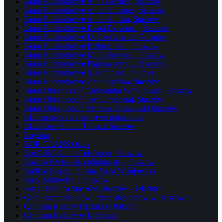
Biuro Rachunkowe Anna Gozdek, Staszów
Biuro Rachunkowe Anna Jabczuga, Staszów
Biuro Rachunkowe Anna Janicka, Staszów
Biuro Rachunkowe Beata Dzieciuch, Staszów
Biuro Rachunkowe D. Czechowicz, Połaniec
Biuro Rachunkowe Elżbieta Szot, Staszów
Biuro Rachunkowe M. Piątkowska, Staszów
Biuro Rachunkowe Piątkowscy s.c., Staszów
Biuro Rachunkowe S. Barabasz, Połaniec
Biuro Rachunkowe Zofia Ryńska, Staszów
Biuro Ubezpieczeń Aleksandra Wróblewska, Staszów
Biuro Ubezpieczeń Ewa Gronostaj, Staszów
Biuro Ubezpieczeń Mateusz Staszewski Staszów
Blacharstwo i lakiernictwo pojazdowe
BlackRose Studio Tatuażu Staszów
Bogoria
BOR-TRANS Osiek
BoxGSM Komis Telefonów, Staszów
Bożena Kwiecień, radiolog, usg, Staszów
Budkor Bogdan Sałata, Wola Wiśniowska
Busy Jurkowice – Staszów
Busy Oleśnica Staszów, Staszów – Oleśnica
Cech Rzemieślników i Przedsiębiorców w Staszowie
Centrum Kultury i Sztuki w Połańcu
Centrum Kultury w Łubnicach