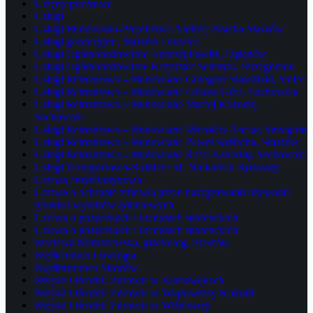
Urzędy pocztowe
Usługi
Usługi Budowlano-Projektowe Andrzej Bracha Staszów
Usługi geodezyjne, Staszów i okolice
Usługi Ogólnobudowlane Andrzej Pawlik, Oględów
Usługi Ogólnobudowlane Krzysztof Seremak, Strzegomek
Usługi Remontowo – Budowlane Grzegorz Sławiński, Sielec
Usługi Remontowo – Budowlane Łukasz Góra, Suchowola
Usługi Remontowo – Budowlane Maciej Kozoduj,
Suchowola
Usługi Remontowo – Budowlane Mirosław Anciar, Strzegom
Usługi Remontowo – Budowlane Paweł Sadłocha, Staszów
Usługi Remontowo – Budowlane Rafał Kozoduj, Suchowola
Usługi Transportowo-Rolnicze M. Niekurzak Rytwiany
Ustawa antynikotynowa
Ustawa o ochronie zdrowia przed następstwami używania
tytoniu i wyrobów tytoniowych
Ustawa o pożyczkach i kredytach studenckich
Ustawa o pożyczkach i kredytach studenckich
Wacława Matuszewska, ginekolog, Staszów
Wędkarstwo i zoologia
Wędliniarstwo Staszów
Wiejski Ośrodek Zdrowia w Kurozwękach
Wiejski Ośrodek Zdrowia w Wiązownicy Kolonii
Wiejski Ośrodek Zdrowia w Wiśniowej