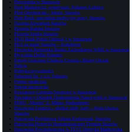
Pierogarnia w Staszowie
Piotr Markiewicz, weterynarz, Połaniec Łubnice
Piotr Olechowski – lekarz, Staszów
Piotr Roch, specjalista medycyny pracy, Staszów
Pizzeria Akwarium Staszów
Pizzeria Kaktus Staszów
Pizzeria Spoko Staszów
PKO Bank Polski Oddział 1 w Staszowie
PKS na trasie Staszów – Kołobrzeg
Placówka Partnerska Banku Zachodniego WBK w Staszowie
Pływalnia Delfin Połaniec
Pokoje Gościnne Chańcza Urszula i Błażej Olczak
Policja
Polityka prywatności
Polprzem Sp. z o.o. Połaniec
Pomoc społeczna
Powiat staszowski
Powiatowe Centrum Sportowe w Staszowie
Powiatowy Ośrodek Doskonalenia Nauczycieli w Staszowie
PPHU „Maxim” Z. Mikus, Podmaleniec
Pracownia Fantazja – słodkie stoły, torty – Wola Osowa,
Staszów
Pracownia Projektowa Aldona Krakowiak, Staszów
Pracownia Protetyki Stomatologicznej Dentam Staszów
Pracownia Psychologiczna A-TEST Henryka Markowska,