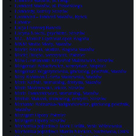
Lombard Staszów, ul. Długa
Lombard Staszów, ul. Piłsudskiego
Lombardy, komisy Staszów
Loombard – lombard Staszów, Rynek
Łubnice
Łucja i Andrzej Banasik
Lucyna Nowak, psychiatra, Staszów
M.G. Montaż i sprzedaż opon Bogoria
M&M Studio Mody, Staszów
Maciej Brocki, okulista, Bogoria Staszów
Maciej Dulęba, weterynarz, Połaniec
Mała Gastronomia Krzysztof Malanowicz, Staszów
Małgorzata Banachewicz, weterynarz, Stopnica
Małgorzata Węgrzynowska, ginekolog, położnik, Staszów
Mały Robinson Galeria Staszowska, Staszów
Maria Kuźnia, stomatolog, dentysta, Staszów
Maria Modrzewska, lekarz, Staszów
Maria Tombarkiewicz, stomatolog, Staszów
Mariola Maksoń, stomatolog, dentysta, Staszów
Marzanna Bednarska-Nadgrodkiewicz, ginekolog położnik,
Staszów
Mazagum Opony Połaniec
Mazagum Opony Staszów
Mechanika pojazdowa Jacek Cieślik, Wola Wiśniowska
Mechanika pojazdowa Marcin Nieckarz, Suchowola, Osiek