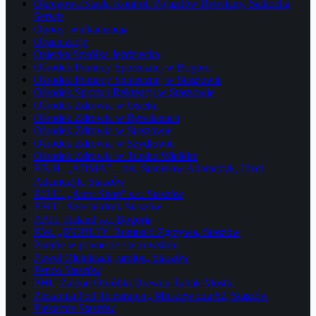
Okręgowa Stacja Kontroli Pojazdów Rytwiany, Sadłocha
Serwis
Opony, wulkanizacja
Organizacje
Osiecka Szkółka Jeździecka
Ośrodek Pomocy Społecznej w Bogorii
Ośrodek Pomocy Społecznej w Staszowie
Ośrodek Sportu i Rekreacji w Staszowie
Ośrodek Zdrowia w Osieku
Ośrodek Zdrowia w Rytwianach
Ośrodek Zdrowia w Staszowie
Ośrodek Zdrowia w Szydłowie
Ośrodek Zdrowia w Tursku Wielkim
P.B.H. „ADMA” – bis, Stanisław Adamczyk, Józef
Adamczyk, Staszów
P.H.U. „Auto-Shop” s.c. Staszów
P.H.U. Szostakdruk Staszów
P.P.H. Haland s.c. Bogoria
P.W. „IZOBUD” Romuald Zgrzywa, Staszów
Parafie w powiecie staszowskim
Paweł Olejniczak, urolog, Staszów
Pepco Staszów
PHU Zakład Obróbki Drewna Tartak Mostki
Piekarnia Pod Telegrafem, Mickiewicza 62, Staszów
Piekarnie Staszów