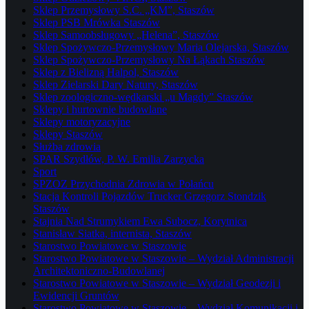
Sklep Przemysłowy S.C. „KM”, Staszów
Sklep PSB Mrówka Staszów
Sklep Samoobsługowy „Helena”, Staszów
Sklep Spożywczo-Przemysłowy Maria Olejarska, Staszów
Sklep Spożywczo-Przemysłowy Na Łąkach Staszów
Sklep z Bielizną Halpol, Staszów
Sklep Zielarski Dary Natury, Staszów
Sklep zoologiczno-wędkarski „u Magdy” Staszów
Sklepy i hurtownie budowlane
Sklepy motoryzacyjne
Sklepy Staszów
Służba zdrowia
SPAR Szydłów, P. W. Emilia Zarzycka
Sport
SPZOZ Przychodnia Zdrowia w Połańcu
Stacja Kontroli Pojazdów Trucker Grzegorz Stondzik
Staszów
Stajnia Nad Strumykiem Ewa Subocz, Korytnica
Stanisław Siatka, internista, Staszów
Starostwo Powiatowe w Staszowie
Starostwo Powiatowe w Staszowie – Wydział Administracji
Architektoniczno-Budowlanej
Starostwo Powiatowe w Staszowie – Wydział Geodezji i
Ewidencji Gruntów
Starostwo Powiatowe w Staszowie – Wydział Komunikacji i