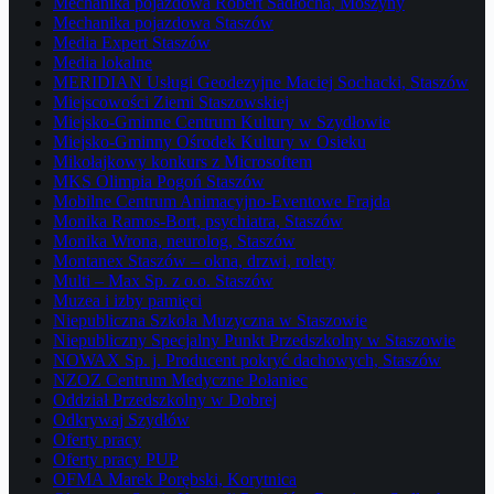
Mechanika pojazdowa Robert Sadłocha, Moszyny
Mechanika pojazdowa Staszów
Media Expert Staszów
Media lokalne
MERIDIAN Usługi Geodezyjne Maciej Sochacki, Staszów
Miejscowości Ziemi Staszowskiej
Miejsko-Gminne Centrum Kultury w Szydłowie
Miejsko-Gminny Ośrodek Kultury w Osieku
Mikołajkowy konkurs z Microsoftem
MKS Olimpia Pogoń Staszów
Mobilne Centrum Animacyjno-Eventowe Frajda
Monika Ramos-Bort, psychiatra, Staszów
Monika Wrona, neurolog, Staszów
Montanex Staszów – okna, drzwi, rolety
Multi – Max Sp. z o.o. Staszów
Muzea i izby pamięci
Niepubliczna Szkoła Muzyczna w Staszowie
Niepubliczny Specjalny Punkt Przedszkolny w Staszowie
NOWAX Sp. j. Producent pokryć dachowych, Staszów
NZOZ Centrum Medyczne Połaniec
Oddział Przedszkolny w Dobrej
Odkrywaj Szydłów
Oferty pracy
Oferty pracy PUP
OFMA Marek Porębski, Korytnica