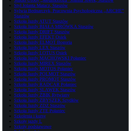
Studio Urody „Metamorfoza” Joanna Siwek, Staszów
Styl Jolanta Matacz, Staszów
Sylwia Bednarczyk, Pracownia Psychologiczna „ARCHE”
Staszów
Szkoła Jazdy ATUT Staszów
Szkoła Jazdy BIAŁA MRÓWKA Staszów
Szkoła Jazdy DRIFT Staszów
Szkoła Jazdy EFEKT Osiek
Szkoła Jazdy ELMOT Bogoria
Szkoła Jazdy LEX Staszów
Szkoła Jazdy LOTUS Osiek
Szkoła Jazdy MACHOWSKI Połaniec
Szkoła Jazdy MIREX Staszów
Szkoła Jazdy MOTOS Połaniec
Szkoła Jazdy POLMOT Staszów
Szkoła Jazdy PROMOT Staszów
Szkoła Jazdy RADCAR Połaniec
Szkoła Jazdy SLAWEK Staszów
Szkoła Jazdy ŻBIK Rytwiany
Szkoła Jazdy ZBYSZEK Szydłów
Szkoła Jazdy ZDZ Staszów
Szkoła Jazdy ZTE Połaniec
Szkolenia i kursy
Szkoły jazdy L
Szkoły podstawowe