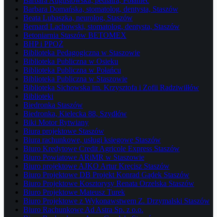
Barbara Augustowska, pediatra, Połaniec
Barbara Domańska, stomatolog, dentysta, Staszów
Beata Lubaszka, neurolog, Staszów
Bernard Lachowski, stomatolog, dentysta, Staszów
Betoniarnia Staszów BETOMEX
BHP i PPOŻ
Biblioteka Pedagogiczna w Staszowie
Biblioteka Publiczna w Osieku
Biblioteka Publiczna w Połańcu
Biblioteka Publiczna w Staszowie
Biblioteka Sichowska im. Krzysztofa i Zofii Radziwiłłów
Biblioteki
Biedronka Staszów
Biedronka, Kielecka 88, Szydłów
Biki Motor Rytwiany
Biura projektowe Staszów
Biura rachunkowe, usługi księgowe Staszów
Biuro Kredytowe Credit Agricole Express Staszów
Biuro Powiatowe ARiMR w Staszowie
Biuro projektowe AJKO Artur Kręcisz Staszów
Biuro Projektowe DB Projekt Konrad Gądek Staszów
Biuro Projektowe Kosztorysy Renata Orzelska Staszów
Biuro Projektowe Mateusz Turek
Biuro Projektowe z Wykonawstwem Z. Drzymalski Staszów
Biuro Rachunkowe Ad Astra Sp. z o.o.