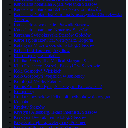
Kancelaria notarialna Agata Widanka Staszów
Kancelaria notarialna Elżbieta Skowron Staszów
Kancelaria Notarialna Karolina Kluszczyńska-Chmielewska
Staszów
Kancelarie adwokackie. Prawnik Staszów
Kancelarie notarialne. Notariusz Staszów
Karczma Świętokrzyska Staszów Golejów
Karol Trybuszkiewicz, weterynarz, Bogoria
Katarzyna Mrozowska, stomatolog, Staszów
Kebab Pod Toporem, Szydłów
Kino Impresja w Połańcu
Klinika Broccy filia Medical Margaret Spa
Klub Dziecięcy „Wesoły Pajacyk” w Staszowie
Koła Gospodyń Wiejskich
Koło Gospodyń Wiejskich w Jabłonicy
Komfopol Meble, Połaniec
Komis Anna Podyma, Staszów, ul. Krakowska 2
Komputery
Konkurs orzeszków Felix – 40 netbooków do wygrania
Kontakt
Kredyty Staszów
Krystyna Altenberg, lekarz internista, Staszów
Krystyna Dworak, reumatolog, Staszów
Krzysztof Gębura, weterynarz, Połaniec
Krzysztof Pragacz, chirurg, Staszów