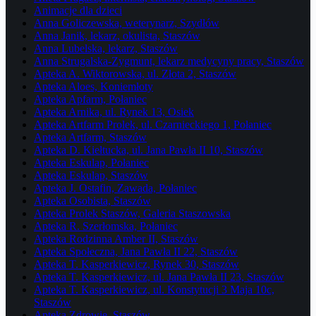
Animacje dla dzieci
Anna Goliczewska, weterynarz, Szydłów
Anna Janik, lekarz, okulista, Staszów
Anna Lubelska, lekarz, Staszów
Anna Strugalska-Zygmunt, lekarz medycyny pracy, Staszów
Apteka A. Wiktorowska, ul. Złota 2, Staszów
Apteka Aloes, Koniemłoty
Apteka Apfarm, Połaniec
Apteka Arnika, ul. Rynek 13, Osiek
Apteka Artfarm Prolek, ul. Czarnieckiego 1, Połaniec
Apteka Artfarm, Staszów
Apteka D. Kiełtucka, ul. Jana Pawła II 10, Staszów
Apteka Eskulap, Połaniec
Apteka Eskulap, Staszów
Apteka J. Ostafin, Zawada, Połaniec
Apteka Osobista, Staszów
Apteka Prolek Staszów, Galeria Staszowska
Apteka R. Szerłomska, Połaniec
Apteka Rodzinna Amber II, Staszów
Apteka Społeczna, Jana Pawła II 22, Staszów
Apteka T. Kasperkiewicz, Rynek 30, Staszów
Apteka T. Kasperkiewicz, ul. Jana Pawła II 23, Staszów
Apteka T. Kasperkiewicz, ul. Konstytucji 3 Maja 10c,
Staszów
Apteka Zdrowie, Staszów