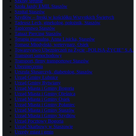
Szkoły średnie
Szoła Jazdy EMIL Staszów
Szpital Staszów
Szydłów – freski w kościółku Wszystkich Świetych
Tadeusz Lech, ginekolog, położnik, Staszów
Tapicerstwo Staszów
Tatuaż Piercing Staszów
Terapia manualna, Anna Lisicka, Staszów
Tomasz Miodyński, weterynarz, Osiek
Towarzystwo Ubezpieczeń na Życie „POLISA-ŻYCIE” S.A.
Transport samochodowy
Transport, firmy transportowe Staszów
Ubezpieczenia
Urszula Ślusarczyk, diabetolog, Staszów
Urząd Gminy Łubnice
Urząd Gminy Rytwiany
Urząd Miasta i Gminy Bogoria
Urząd Miasta i Gminy Oleśnica
Urząd Miasta i Gminy Osiek
Urząd Miasta i Gminy Połaniec
Urząd Miasta i Gminy Staszów
Urząd Miasta i Gminy Szydłów
Urząd Pocztowy Bogoria
Urząd Skarbowy w Staszowie
Urzędy miast i gmin