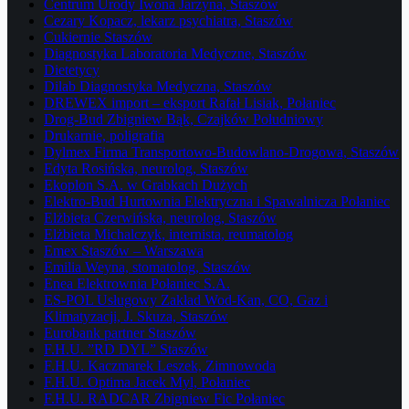
Centrum Urody Iwona Jarzyna, Staszów
Cezary Kopacz, lekarz psychiatra, Staszów
Cukiernie Staszów
Diagnostyka Laboratoria Medyczne, Staszów
Dietetycy
Dilab Diagnostyka Medyczna, Staszów
DREWEX import – eksport Rafał Lisiak, Połaniec
Drog-Bud Zbigniew Bąk, Czajków Południowy
Drukarnie, poligrafia
Dylmex Firma Transportowo-Budowlano-Drogowa, Staszów
Edyta Rosińska, neurolog, Staszów
Ekoplon S.A. w Grabkach Dużych
Elektro-Bud Hurtownia Elektryczna i Spawalnicza Połaniec
Elżbieta Czerwińska, neurolog, Staszów
Elżbieta Michalczyk, internista, reumatolog
Emex Staszów – Warszawa
Emilia Weyna, stomatolog, Staszów
Enea Elektrownia Połaniec S.A.
ES-POL Usługowy Zakład Wod-Kan, CO, Gaz i
Klimatyzacji, J. Skuza, Staszów
Eurobank partner Staszów
F.H.U. ”RD DYL” Staszów
F.H.U. Kaczmarek Leszek, Zimnowoda
F.H.U. Optima Jacek Myl, Połaniec
F.H.U. RADCAR Zbigniew Fic Połaniec