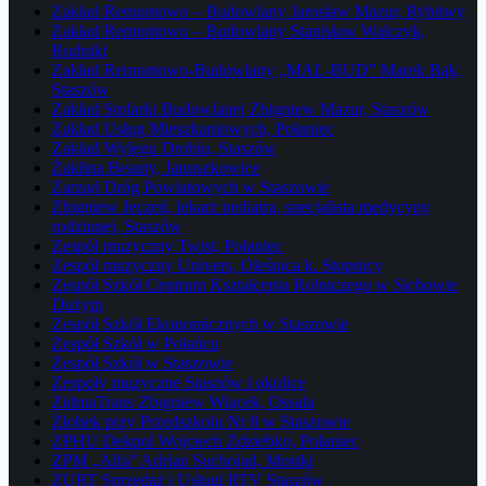
Zakład Remontowo – Budowlany Jarosław Mazur, Rybitwy
Zakład Remontowo – Budowlany Stanisław Walczyk,
Rudniki
Zakład Remontowo-Budowlany „MAL-BUD” Marek Bąk,
Staszów
Zakład Stolarki Budowlanej Zbigniew Mazur, Staszów
Zakład Usług Mieszkaniowych, Połaniec
Zakład Wylęgu Drobiu, Staszów
Żaklina Beauty, Januszkowice
Zarząd Dróg Powiatowych w Staszowie
Zbigniew Jeczeń, lekarz pediatra, specjalista medycyny
rodzinnej, Staszów
Zespół muzyczny Twist, Połaniec
Zespół muzyczny Univers, Oleśnica k. Stopnicy
Zespół Szkół Centrum Kształcenia Rolniczego w Sichowie
Dużym
Zespół Szkół Ekonomicznych w Staszowie
Zespół Szkół w Połańcu
Zespół Szkół w Staszowie
Zespoły muzyczne Staszów i okolice
ZidmaTrans Zbigniew Wiącek, Ossala
Żłobek przy Przedszkolu Nr 8 w Staszowie
ZPHU Dekpol Wojciech Zdziebko, Połaniec
ZPM „Alfa” Adrian Suchojad, Mostki
ZURT Sprzedaż i Usługi RTV Staszów