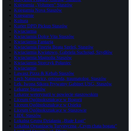
Księgarnia „Volumen” Staszów
Księgarnia Nova Staszów
Księgarnie
Kultura
Kurier DPD Pickup Staszów
Kwiaciarnia
Kwiaciarnia Dolce Vita Staszów
Kwiaciarnia Fantazja
Kwiaciarnia Finezja Beata Szeleś, Staszów
Kwiaciarnia Kwiatowo, Gabriela Suchojad, Szydłów
Kwiaciarnia Magnolia Staszów
Kwiaciarnia Storczyk Połaniec
Kwiaciarnie
Lawasz Pizza & Kebab Staszów
Lech Najmowicz, ortopeda, traumatolog, Staszów
Lek. Iwona Sikora Prywatny Gabinet USG, Staszów
Lekarze Staszów
Lekarze weterynarii w powiecie staszowskim
Liceum Ogólnokształcące w Bogorii
Liceum Ogólnokształcące w Osieku
Liceum Ogólnokształcące w Staszowie
LIDL Staszów
Lokalna Grupa Działania „Białe Ługi”
Lokalna Organizacja Turystyczna „Czym chata bogata”