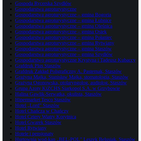
Gospoda Rycerska Szydłów
Gospodarstwa agroturystyczne
Gospodarstwa agroturystyczne – gmina Bogoria
Gospodarstwa agroturystyczne – gmina Łubnice
Gospodarstwa agroturystyczne – gmina Oleśnica
Gospodarstwa agroturystyczne – gmina Osiek
Gospodarstwa agroturystyczne – gmina Połaniec
Gospodarstwa agroturystyczne – gmina Rytwiany
Gospodarstwa agroturystyczne – gmina Staszów
Gospodarstwa agroturystyczne – gmina Szydłów
Gospodarstwo agroturystyczne Krystyna i Tadeusz Kubaccy
Grafdruk Plus Staszów
Grafdruk Zakład Poligraficzny A. Pasternak, Staszów
Grażyna Majka, Stanisław Majka, stomatologia, Staszów
Grażyna Ogonowska, otolaryngolog, audiolog, Staszów
Grupa Azoty KiZCHS Siarkopol S.A. w Grzybowie
Halina Gawlik-Serwatka, okulista, Staszów
Hipermarket Tesco Staszów
Hotel „Lord” Staszów
Hotel Chańcza w Chańczy
Hotel Cztery Wiatry Korytnica
Hotel Gwarek Staszów
Hotel Rytwiany
Hotele i pensjonaty
Hurtownia wod-kan „BEL-POL” Leszek Belusiak, Staszów