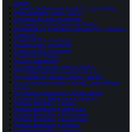
Staszów
Pracownia Psychologiczna Izabela Szczypior, Staszów
Print Graf Bożena Pietrzyk, Staszów
Prokuratura Rejonowa w Staszowie
Prymus-AGD, Galeria Staszowska, Staszów
Przedsiębiorstwo Komunikacji Samochodowej w Staszowie
Przedszkola
Przedszkole Nr 3 w Staszowie
Przedszkole Nr 4 w Staszowie
Przedszkole Nr 8 w Staszowie
Przedszkole w Wiśniowej
Przeglądy samochodów
Przemysław Borowiecki, chirurg, Staszów
Przychodnia Rodzinna w Staszowie Sp. z o.o.
Przychodnia specjalistyczna „Medyk”, Staszów
Przychodnia weterynaryjna „Zwierzak”, Justyna Pomian,
Staszów
Przychodnia Weterynaryjna Hau Miau Staszów
Publiczna Szkoła Podstawowa w Łubnicach
Publiczne Przedszkole w Bogorii
Publiczne Przedszkole w Jurkowicach
Publiczne Przedszkole w Koniemłotach
Publiczne Przedszkole w Kurozwękach
Publiczne Przedszkole w Mostkach
Publiczne Przedszkole w Smerdynie