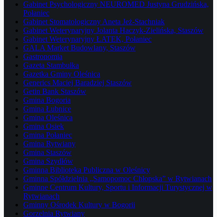
Gabinet Psychologiczny NEUROMED Justyna Grudzińska,
Połaniec
Gabinet Stomatologiczny Aneta Jeż-Stachniak
Gabinet Weterynaryjny Jolanta Haczyk-Zielińska, Staszów
Gabinet Weterynaryjny ŁATEK, Połaniec
GALA Market Budowlany, Staszów
Gastronomia
Gazeta Stambułka
Gazetka Gminy Oleśnica
Generics Maciej Baradziej Staszów
Getin Bank Staszów
Gmina Bogoria
Gmina Łubnice
Gmina Oleśnica
Gmina Osiek
Gmina Połaniec
Gmina Rytwiany
Gmina Staszów
Gmina Szydłów
Gminna Biblioteka Publiczna w Oleśnicy
Gminna Spółdzielnia „Samopomoc Chłopska” w Rytwianach
Gminne Centrum Kultury, Sportu i Informacji Turystycznej w
Rytwianach
Gminny Ośrodek Kultury w Bogorii
Gorzelnia Rytwiany