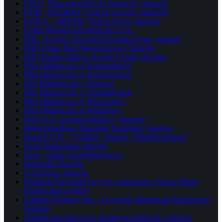
F.H.U. Skowron Pokrycia Dachowe, Staszów
F.P.H. „POEMAT” Zofia Kwiecień, cukiernia
F.P.H.U. „ERTON” Robert Faron, Staszów
Farma Wiatrowa Bogoria Sp. z o.o.
FHU „Kowal” Krzysztof Kowalczewski, Staszów
FHU Fokus Emil Wawrzkiewicz Staszów
FHU Rodan Dariusz Nowak Ossala, Staszów
Filia biblioteczna w Koniemłotach
Filia biblioteczna w Kurozwękach
Filia Biblioteczna w Ruszczy
Filia biblioteczna w Sztombergach
Filia biblioteczna w Wiązownicy
Filia biblioteczna w Wiśniowej
Fines S.A. operator bankowy, Staszów
Firma Handlowa Sławomir Nasternak, Staszów
Firma P.U.H. „CUBER” Staszów, Zakład Szklarski
Firmy budowlane Staszów
Firmy, spółki, przedsiębiorstwa
Fotografia Staszów
Fryzjerstwo Staszów
Fundacja Przyjaciół ku Czci Cudownego Obrazu Matki
Boskiej Bogoryjskiej
Gabinet Kosmetyczno – Fryzjerski Małgorzata Putelbergier,
Połaniec
Gabinet psychiatryczny Katarzyna Kielczyk, Staszów