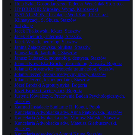
Huta Szkła Gospodarczego Tadeusz Wrześniak Sp. z o.o.
HYDROMIR Mirosław Wyraz, Kurozwęki
INSTAL-MONT Instalacje Wod-Kan, CO, Gaz i
Klimatyzacji, S. Skuza, Staszów
Instytucje
Jacek Fijałkowski, lekarz, Staszów
Jacek Kiełtucki, internista, Staszów
Jacek Wójcik, neurolog, Staszów
Janina Zajączkowska, okulista, Staszów
Janusz Janik, kardiolog, Staszów
Janusz Lubaszka, stomatolog, dentysta, Staszów
Joanna Kowalska-Brocka, dermatolog, Staszów Bogoria
Jolanta Gorostowicz, ortopeda traumatolog, Staszów
Jolanta Jeczeń, lekarz medycyny pracy, Staszów
Jolanta Jeczeń, lekarz pediatra, Staszów
Józef Brodzki Agroturystyka, Bogoria
Józef Brodzki, weterynarz, Bogoria
Justyna Kowalczyk, Pracownia Badań Psychologicznych,
Staszów
Kamrad Instalacje Sanitarne R. Kogut, Potok
Kancelaria Adwokacka adw. Anna Piątkowska, Staszów
Kancelaria Adwokacka adw. Mariusz Skórski, Staszów
Kancelaria Adwokacka adw. Mateusz Gierbuszewski,
Staszów
Kancelaria adwokacka Antoni Krupa Staszów