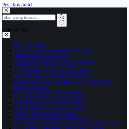
Przejdź do treści
Brak wyników
#9615 (bez tytułu)
„Auto-Eko-Gaz” Robert Karbarz, Połaniec
„BTBB” Sp. z o.o. Grzybów
„Juhnkers” Auto-Wymiana Wojciech Juhnke
„Świat Fryzur” Ewa Balicka, Połaniec
ABC Maluszka Sylwia Domagała, Staszów
Agro-Mar Tadeusz Marczewski, Staszów
AKWEDUKT Zakład Instalacji i Sieci Sanitarnych A.
Kowalik, Staszów
Aleksandra Porębska, dietetyk, Staszów
Alicja Najmowicz, alergolog, Staszów
AMC Instal Mariusz Cecelon, Staszów
Andrzej Altenberg, weterynarz, Staszów
Andrzej Janik, kardiolog, Staszów
Andrzej Zygmunt, laryngolog, Staszów
Aneta i Jarosław Nawroccy, Agroturystyka, Domoradzice
Aneta Pragacz, internista, endokrynolog, Staszów