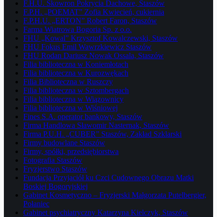
F.H.U. Skowron Pokrycia Dachowe, Staszów
F.P.H. „POEMAT” Zofia Kwiecień, cukiernia
F.P.H.U. „ERTON” Robert Faron, Staszów
Farma Wiatrowa Bogoria Sp. z o.o.
FHU „Kowal” Krzysztof Kowalczewski, Staszów
FHU Fokus Emil Wawrzkiewicz Staszów
FHU Rodan Dariusz Nowak Ossala, Staszów
Filia biblioteczna w Koniemłotach
Filia biblioteczna w Kurozwękach
Filia Biblioteczna w Ruszczy
Filia biblioteczna w Sztombergach
Filia biblioteczna w Wiązownicy
Filia biblioteczna w Wiśniowej
Fines S.A. operator bankowy, Staszów
Firma Handlowa Sławomir Nasternak, Staszów
Firma P.U.H. „CUBER” Staszów, Zakład Szklarski
Firmy budowlane Staszów
Firmy, spółki, przedsiębiorstwa
Fotografia Staszów
Fryzjerstwo Staszów
Fundacja Przyjaciół ku Czci Cudownego Obrazu Matki
Boskiej Bogoryjskiej
Gabinet Kosmetyczno – Fryzjerski Małgorzata Putelbergier,
Połaniec
Gabinet psychiatryczny Katarzyna Kielczyk, Staszów