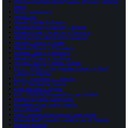
Okręgowa Stacja Kontroli Pojazdów Rytwiany, Sadłocha
Serwis
Opony, wulkanizacja
Organizacje
Osiecka Szkółka Jeździecka
Ośrodek Pomocy Społecznej w Bogorii
Ośrodek Pomocy Społecznej w Staszowie
Ośrodek Sportu i Rekreacji w Staszowie
Ośrodek Zdrowia w Osieku
Ośrodek Zdrowia w Rytwianach
Ośrodek Zdrowia w Staszowie
Ośrodek Zdrowia w Szydłowie
Ośrodek Zdrowia w Tursku Wielkim
P.B.H. „ADMA” – bis, Stanisław Adamczyk, Józef
Adamczyk, Staszów
P.H.U. „Auto-Shop” s.c. Staszów
P.H.U. Szostakdruk Staszów
P.P.H. Haland s.c. Bogoria
P.W. „IZOBUD” Romuald Zgrzywa, Staszów
Parafie w powiecie staszowskim
Paweł Olejniczak, urolog, Staszów
Pepco Staszów
PHU Zakład Obróbki Drewna Tartak Mostki
Piekarnia Pod Telegrafem, Mickiewicza 62, Staszów
Piekarnie Staszów