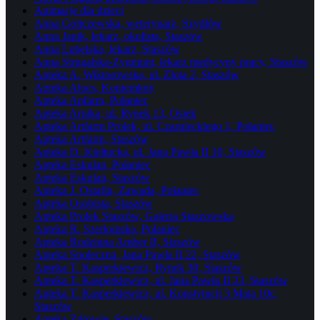
Animacje dla dzieci
Anna Goliczewska, weterynarz, Szydłów
Anna Janik, lekarz, okulista, Staszów
Anna Lubelska, lekarz, Staszów
Anna Strugalska-Zygmunt, lekarz medycyny pracy, Staszów
Apteka A. Wiktorowska, ul. Złota 2, Staszów
Apteka Aloes, Koniemłoty
Apteka Apfarm, Połaniec
Apteka Arnika, ul. Rynek 13, Osiek
Apteka Artfarm Prolek, ul. Czarnieckiego 1, Połaniec
Apteka Artfarm, Staszów
Apteka D. Kiełtucka, ul. Jana Pawła II 10, Staszów
Apteka Eskulap, Połaniec
Apteka Eskulap, Staszów
Apteka J. Ostafin, Zawada, Połaniec
Apteka Osobista, Staszów
Apteka Prolek Staszów, Galeria Staszowska
Apteka R. Szerłomska, Połaniec
Apteka Rodzinna Amber II, Staszów
Apteka Społeczna, Jana Pawła II 22, Staszów
Apteka T. Kasperkiewicz, Rynek 30, Staszów
Apteka T. Kasperkiewicz, ul. Jana Pawła II 23, Staszów
Apteka T. Kasperkiewicz, ul. Konstytucji 3 Maja 10c,
Staszów
Apteka Zdrowie, Staszów