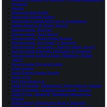
Transportu
Staszów
Staszowska Buła Kebab
Staszowski Ośrodek Kultury
Staszowskie Centrum Medyczne w Koniemłotach
Stoisko Firmowe 4F Spokey Staszów
Stowarzyszenie „Buczyna”
Stowarzyszenie „Nad Ciekącą”
Stowarzyszenie „Nasza Gmina Bogoria”
Stowarzyszenie „Pro Civitas” w Staszowie
Stowarzyszenie „Szczeglice – tradycja, kultura, rozwój”
Stowarzyszenie Emerytów i Rencistów w Szydłowie
Stowarzyszenie na Rzecz Dzieci, Młodzieży i Rodzin
„Bliżej”
Stowarzyszenie Przyjaciół Łubnic
Straże pożarne
Strefa Dobrego Smaku Staszów
Strony www
STU Ergo Hestia S.A.
Studio Fryzjerskie „Metamorfoza” Edyta Walczyk, Połaniec
Studio Fryzjerskie i Solarium Aneta Strojna, Staszów
Studio Fryzur „Magda M” Magdalena Maruszewska,
Staszów
Studio Odnowy Biologicznej Mona w Staszowie