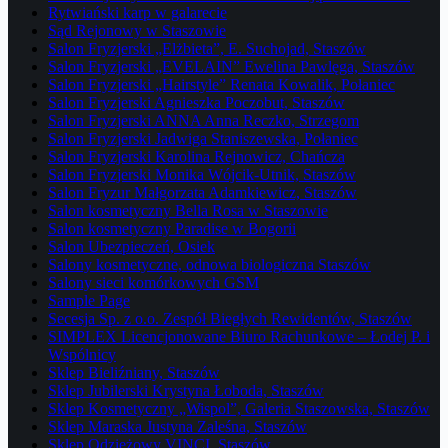
Rytwiański karp w galarecie
Sąd Rejonowy w Staszowie
Salon Fryzjerski „Elżbieta”, E. Suchojad, Staszów
Salon Fryzjerski „EVELAIN” Ewelina Pawlęga, Staszów
Salon Fryzjerski „Hairstyle” Renata Kowalik, Połaniec
Salon Fryzjerski Agnieszka Poczobut, Staszów
Salon Fryzjerski ANNA Anna Reczko, Strzegom
Salon Fryzjerski Jadwiga Staniszewska, Połaniec
Salon Fryzjerski Karolina Rejnowicz, Chańcza
Salon Fryzjerski Monika Wójcik-Utnik, Staszów
Salon Fryzur Małgorzata Adamkiewicz, Staszów
Salon kosmetyczny Bella Rosa w Staszowie
Salon kosmetyczny Paradise w Bogorii
Salon Ubezpieczeń, Osiek
Salony kosmetyczne, odnowa biologiczna Staszów
Salony sieci komórkowych GSM
Sample Page
Secesja Sp. z o.o. Zespół Biegłych Rewidentów, Staszów
SIMPLEX Licencjonowane Biuro Rachunkowe – Łodej P. i
Wspólnicy
Sklep Bieliźniany, Staszów
Sklep Jubilerski Krystyna Łoboda, Staszów
Sklep Kosmetyczny „Wispol”, Galeria Staszowska, Staszów
Sklep Maraska Justyna Zaleśna, Staszów
Sklep Odzieżowy VINCI, Staszów