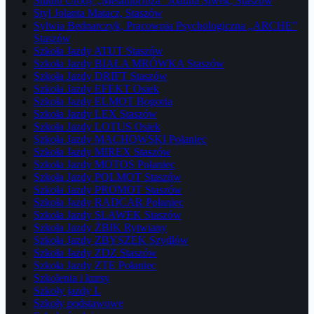
Studio Urody „Metamorfoza” Joanna Siwek, Staszów
Styl Jolanta Matacz, Staszów
Sylwia Bednarczyk, Pracownia Psychologiczna „ARCHE”
Staszów
Szkoła Jazdy ATUT Staszów
Szkoła Jazdy BIAŁA MRÓWKA Staszów
Szkoła Jazdy DRIFT Staszów
Szkoła Jazdy EFEKT Osiek
Szkoła Jazdy ELMOT Bogoria
Szkoła Jazdy LEX Staszów
Szkoła Jazdy LOTUS Osiek
Szkoła Jazdy MACHOWSKI Połaniec
Szkoła Jazdy MIREX Staszów
Szkoła Jazdy MOTOS Połaniec
Szkoła Jazdy POLMOT Staszów
Szkoła Jazdy PROMOT Staszów
Szkoła Jazdy RADCAR Połaniec
Szkoła Jazdy SLAWEK Staszów
Szkoła Jazdy ŻBIK Rytwiany
Szkoła Jazdy ZBYSZEK Szydłów
Szkoła Jazdy ZDZ Staszów
Szkoła Jazdy ZTE Połaniec
Szkolenia i kursy
Szkoły jazdy L
Szkoły podstawowe