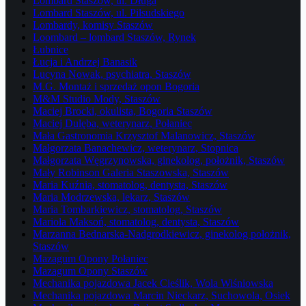
Lombard Staszów, ul. Długa
Lombard Staszów, ul. Piłsudskiego
Lombardy, komisy Staszów
Loombard – lombard Staszów, Rynek
Łubnice
Łucja i Andrzej Banasik
Lucyna Nowak, psychiatra, Staszów
M.G. Montaż i sprzedaż opon Bogoria
M&M Studio Mody, Staszów
Maciej Brocki, okulista, Bogoria Staszów
Maciej Dulęba, weterynarz, Połaniec
Mała Gastronomia Krzysztof Malanowicz, Staszów
Małgorzata Banachewicz, weterynarz, Stopnica
Małgorzata Węgrzynowska, ginekolog, położnik, Staszów
Mały Robinson Galeria Staszowska, Staszów
Maria Kuźnia, stomatolog, dentysta, Staszów
Maria Modrzewska, lekarz, Staszów
Maria Tombarkiewicz, stomatolog, Staszów
Mariola Maksoń, stomatolog, dentysta, Staszów
Marzanna Bednarska-Nadgrodkiewicz, ginekolog położnik,
Staszów
Mazagum Opony Połaniec
Mazagum Opony Staszów
Mechanika pojazdowa Jacek Cieślik, Wola Wiśniowska
Mechanika pojazdowa Marcin Nieckarz, Suchowola, Osiek