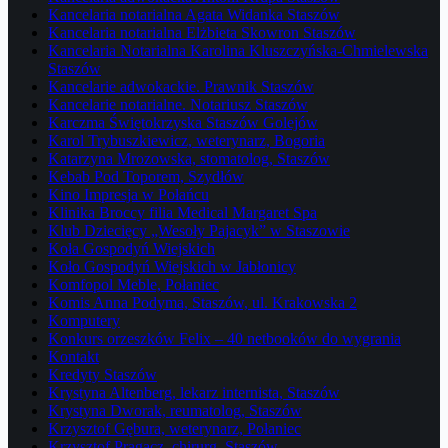
Kancelaria notarialna Agata Widanka Staszów
Kancelaria notarialna Elżbieta Skowron Staszów
Kancelaria Notarialna Karolina Kluszczyńska-Chmielewska
Staszów
Kancelarie adwokackie. Prawnik Staszów
Kancelarie notarialne. Notariusz Staszów
Karczma Świętokrzyska Staszów Golejów
Karol Trybuszkiewicz, weterynarz, Bogoria
Katarzyna Mrozowska, stomatolog, Staszów
Kebab Pod Toporem, Szydłów
Kino Impresja w Połańcu
Klinika Broccy filia Medical Margaret Spa
Klub Dziecięcy „Wesoły Pajacyk” w Staszowie
Koła Gospodyń Wiejskich
Koło Gospodyń Wiejskich w Jabłonicy
Komfopol Meble, Połaniec
Komis Anna Podyma, Staszów, ul. Krakowska 2
Komputery
Konkurs orzeszków Felix – 40 netbooków do wygrania
Kontakt
Kredyty Staszów
Krystyna Altenberg, lekarz internista, Staszów
Krystyna Dworak, reumatolog, Staszów
Krzysztof Gębura, weterynarz, Połaniec
Krzysztof Pragacz, chirurg, Staszów