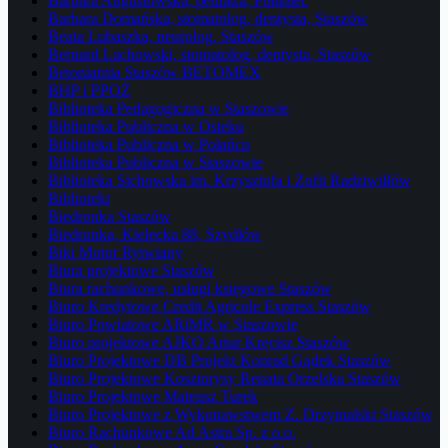
Barbara Augustowska, pediatra, Połaniec
Barbara Domańska, stomatolog, dentysta, Staszów
Beata Lubaszka, neurolog, Staszów
Bernard Lachowski, stomatolog, dentysta, Staszów
Betoniarnia Staszów BETOMEX
BHP i PPOŻ
Biblioteka Pedagogiczna w Staszowie
Biblioteka Publiczna w Osieku
Biblioteka Publiczna w Połańcu
Biblioteka Publiczna w Staszowie
Biblioteka Sichowska im. Krzysztofa i Zofii Radziwiłłów
Biblioteki
Biedronka Staszów
Biedronka, Kielecka 88, Szydłów
Biki Motor Rytwiany
Biura projektowe Staszów
Biura rachunkowe, usługi księgowe Staszów
Biuro Kredytowe Credit Agricole Express Staszów
Biuro Powiatowe ARiMR w Staszowie
Biuro projektowe AJKO Artur Kręcisz Staszów
Biuro Projektowe DB Projekt Konrad Gądek Staszów
Biuro Projektowe Kosztorysy Renata Orzelska Staszów
Biuro Projektowe Mateusz Turek
Biuro Projektowe z Wykonawstwem Z. Drzymalski Staszów
Biuro Rachunkowe Ad Astra Sp. z o.o.