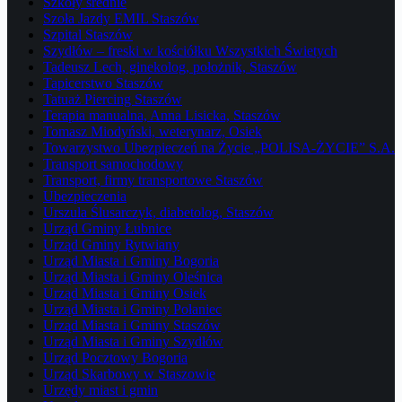
Szkoły średnie
Szoła Jazdy EMIL Staszów
Szpital Staszów
Szydłów – freski w kościółku Wszystkich Świetych
Tadeusz Lech, ginekolog, położnik, Staszów
Tapicerstwo Staszów
Tatuaż Piercing Staszów
Terapia manualna, Anna Lisicka, Staszów
Tomasz Miodyński, weterynarz, Osiek
Towarzystwo Ubezpieczeń na Życie „POLISA-ŻYCIE” S.A.
Transport samochodowy
Transport, firmy transportowe Staszów
Ubezpieczenia
Urszula Ślusarczyk, diabetolog, Staszów
Urząd Gminy Łubnice
Urząd Gminy Rytwiany
Urząd Miasta i Gminy Bogoria
Urząd Miasta i Gminy Oleśnica
Urząd Miasta i Gminy Osiek
Urząd Miasta i Gminy Połaniec
Urząd Miasta i Gminy Staszów
Urząd Miasta i Gminy Szydłów
Urząd Pocztowy Bogoria
Urząd Skarbowy w Staszowie
Urzędy miast i gmin