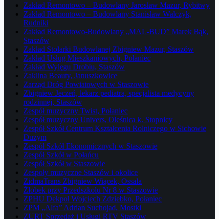
Zakład Remontowo – Budowlany Jarosław Mazur, Rybitwy
Zakład Remontowo – Budowlany Stanisław Walczyk,
Rudniki
Zakład Remontowo-Budowlany „MAL-BUD” Marek Bąk,
Staszów
Zakład Stolarki Budowlanej Zbigniew Mazur, Staszów
Zakład Usług Mieszkaniowych, Połaniec
Zakład Wylęgu Drobiu, Staszów
Żaklina Beauty, Januszkowice
Zarząd Dróg Powiatowych w Staszowie
Zbigniew Jeczeń, lekarz pediatra, specjalista medycyny
rodzinnej, Staszów
Zespół muzyczny Twist, Połaniec
Zespół muzyczny Univers, Oleśnica k. Stopnicy
Zespół Szkół Centrum Kształcenia Rolniczego w Sichowie
Dużym
Zespół Szkół Ekonomicznych w Staszowie
Zespół Szkół w Połańcu
Zespół Szkół w Staszowie
Zespoły muzyczne Staszów i okolice
ZidmaTrans Zbigniew Wiącek, Ossala
Żłobek przy Przedszkolu Nr 8 w Staszowie
ZPHU Dekpol Wojciech Zdziebko, Połaniec
ZPM „Alfa” Adrian Suchojad, Mostki
ZURT Sprzedaż i Usługi RTV Staszów