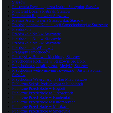
Staszów
Pracownia Psychologiczna Izabela Szczypior, Staszów
Print Graf Bożena Pietrzyk, Staszów
Prokuratura Rejonowa w Staszowie
Prymus-AGD, Galeria Staszowska, Staszów
Przedsiębiorstwo Komunikacji Samochodowej w Staszowie
Przedszkola
Przedszkole Nr 3 w Staszowie
Przedszkole Nr 4 w Staszowie
Przedszkole Nr 8 w Staszowie
Przedszkole w Wiśniowej
Przeglądy samochodów
Przemysław Borowiecki, chirurg, Staszów
Przychodnia Rodzinna w Staszowie Sp. z o.o.
Przychodnia specjalistyczna „Medyk”, Staszów
Przychodnia weterynaryjna „Zwierzak”, Justyna Pomian,
Staszów
Przychodnia Weterynaryjna Hau Miau Staszów
Publiczna Szkoła Podstawowa w Łubnicach
Publiczne Przedszkole w Bogorii
Publiczne Przedszkole w Jurkowicach
Publiczne Przedszkole w Koniemłotach
Publiczne Przedszkole w Kurozwękach
Publiczne Przedszkole w Mostkach
Publiczne Przedszkole w Smerdynie