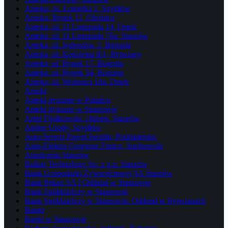
Apteka, os. Łokietka 1, Szydłów
Apteka, Rynek 11, Oleśnica
Apteka, ul. 11 Listopada 14, Osiek
Apteka, ul. 11 Listopada 76a, Staszów
Apteka, ul. Jędrusiów 3, Bogoria
Apteka, ul. Kościelna 8/1, Rytwiany
Apteka, ul. Rynek 17, Bogoria
Apteka, ul. Rynek 34, Bogoria
Apteka, ul. Wolności 18a, Osiek
Apteki
Apteki dyżurne w Połańcu
Apteki dyżurne w Staszowie
Artur Fijałkowski, chirurg, Staszów
Atelier Urody, Szydłów
Auto Serwis Paweł Serafin, Podmaleniec
Auto-Elektro Grzegorz Figacz, Suchowola
Autokomis Staszów
Balkar Technology Sp. z o.o. Staszów
Bank Gospodarki Żywnościowej SA Staszów
Bank Pekao SA I Oddział w Staszowie
Bank Spółdzielczy w Staszowie
Bank Spółdzielczy w Staszowie. Oddział w Rytwianach
Banki
Banki w Staszowie