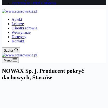
Życzenia na Dzień Chłopaka
Apteki
Lekarze
Ośrodki zdrowia
Weterynarze
Dietetycy
Kontakt
Szukaj
Menu
NOWAX Sp. j. Producent pokryć
dachowych, Staszów