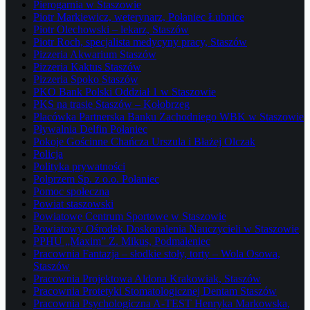
Pierogarnia w Staszowie
Piotr Markiewicz, weterynarz, Połaniec Łubnice
Piotr Olechowski – lekarz, Staszów
Piotr Roch, specjalista medycyny pracy, Staszów
Pizzeria Akwarium Staszów
Pizzeria Kaktus Staszów
Pizzeria Spoko Staszów
PKO Bank Polski Oddział 1 w Staszowie
PKS na trasie Staszów – Kołobrzeg
Placówka Partnerska Banku Zachodniego WBK w Staszowie
Pływalnia Delfin Połaniec
Pokoje Gościnne Chańcza Urszula i Błażej Olczak
Policja
Polityka prywatności
Polprzem Sp. z o.o. Połaniec
Pomoc społeczna
Powiat staszowski
Powiatowe Centrum Sportowe w Staszowie
Powiatowy Ośrodek Doskonalenia Nauczycieli w Staszowie
PPHU „Maxim” Z. Mikus, Podmaleniec
Pracownia Fantazja – słodkie stoły, torty – Wola Osowa,
Staszów
Pracownia Projektowa Aldona Krakowiak, Staszów
Pracownia Protetyki Stomatologicznej Dentam Staszów
Pracownia Psychologiczna A-TEST Henryka Markowska,