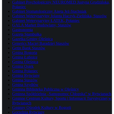
Gabinet Psychologiczny NEUROMED Justyna Grudzińska,
Połaniec
Gabinet Stomatologiczny Aneta Jeż-Stachniak
Gabinet Weterynaryjny Jolanta Haczyk-Zielińska, Staszów
Gabinet Weterynaryjny ŁATEK, Połaniec
GALA Market Budowlany, Staszów
Gastronomia
Gazeta Stambułka
Gazetka Gminy Oleśnica
Generics Maciej Baradziej Staszów
Getin Bank Staszów
Gmina Bogoria
Gmina Łubnice
Gmina Oleśnica
Gmina Osiek
Gmina Połaniec
Gmina Rytwiany
Gmina Staszów
Gmina Szydłów
Gminna Biblioteka Publiczna w Oleśnicy
Gminna Spółdzielnia „Samopomoc Chłopska” w Rytwianach
Gminne Centrum Kultury, Sportu i Informacji Turystycznej w
Rytwianach
Gminny Ośrodek Kultury w Bogorii
Gorzelnia Rytwiany