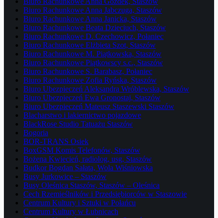
Biuro Rachunkowe Anna Gozdek, Staszów
Biuro Rachunkowe Anna Jabczuga, Staszów
Biuro Rachunkowe Anna Janicka, Staszów
Biuro Rachunkowe Beata Dzieciuch, Staszów
Biuro Rachunkowe D. Czechowicz, Połaniec
Biuro Rachunkowe Elżbieta Szot, Staszów
Biuro Rachunkowe M. Piątkowska, Staszów
Biuro Rachunkowe Piątkowscy s.c., Staszów
Biuro Rachunkowe S. Barabasz, Połaniec
Biuro Rachunkowe Zofia Ryńska, Staszów
Biuro Ubezpieczeń Aleksandra Wróblewska, Staszów
Biuro Ubezpieczeń Ewa Gronostaj, Staszów
Biuro Ubezpieczeń Mateusz Staszewski Staszów
Blacharstwo i lakiernictwo pojazdowe
BlackRose Studio Tatuażu Staszów
Bogoria
BOR-TRANS Osiek
BoxGSM Komis Telefonów, Staszów
Bożena Kwiecień, radiolog, usg, Staszów
Budkor Bogdan Sałata, Wola Wiśniowska
Busy Jurkowice – Staszów
Busy Oleśnica Staszów, Staszów – Oleśnica
Cech Rzemieślników i Przedsiębiorców w Staszowie
Centrum Kultury i Sztuki w Połańcu
Centrum Kultury w Łubnicach