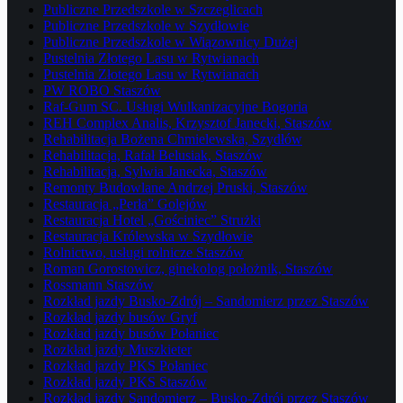
Publiczne Przedszkole w Szczeglicach
Publiczne Przedszkole w Szydłowie
Publiczne Przedszkole w Wiązownicy Dużej
Pustelnia Złotego Lasu w Rytwianach
Pustelnia Złotego Lasu w Rytwianach
PW ROBO Staszów
Raf-Gum SC. Usługi Wulkanizacyjne Bogoria
REH Complex Analis, Krzysztof Janecki, Staszów
Rehabilitacja Bożena Chmielewska, Szydłów
Rehabilitacja, Rafał Belusiak, Staszów
Rehabilitacja, Sylwia Janecka, Staszów
Remonty Budowlane Andrzej Pruski, Staszów
Restauracja „Perła” Golejów
Restauracja Hotel „Gościniec” Strużki
Restauracja Królewska w Szydłowie
Rolnictwo, usługi rolnicze Staszów
Roman Gorostowicz, ginekolog położnik, Staszów
Rossmann Staszów
Rozkład jazdy Busko-Zdrój – Sandomierz przez Staszów
Rozkład jazdy busów Gryf
Rozkład jazdy busów Połaniec
Rozkład jazdy Muszkieter
Rozkład jazdy PKS Połaniec
Rozkład jazdy PKS Staszów
Rozkład jazdy Sandomierz – Busko-Zdrój przez Staszów