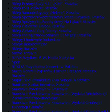
Sklep Przemysłowy S.C. „KM”, Staszów
Sklep PSB Mrówka Staszów
Sklep Samoobsługowy „Helena”, Staszów
Sklep Spożywczo-Przemysłowy Maria Olejarska, Staszów
Sklep Spożywczo-Przemysłowy Na Łąkach Staszów
Sklep z Bielizną Halpol, Staszów
Sklep Zielarski Dary Natury, Staszów
Sklep zoologiczno-wędkarski „u Magdy” Staszów
Sklepy i hurtownie budowlane
Sklepy motoryzacyjne
Sklepy Staszów
Służba zdrowia
SPAR Szydłów, P. W. Emilia Zarzycka
Sport
SPZOZ Przychodnia Zdrowia w Połańcu
Stacja Kontroli Pojazdów Trucker Grzegorz Stondzik
Staszów
Stajnia Nad Strumykiem Ewa Subocz, Korytnica
Stanisław Siatka, internista, Staszów
Starostwo Powiatowe w Staszowie
Starostwo Powiatowe w Staszowie – Wydział Administracji
Architektoniczno-Budowlanej
Starostwo Powiatowe w Staszowie – Wydział Geodezji i
Ewidencji Gruntów
Starostwo Powiatowe w Staszowie – Wydział Komunikacji i