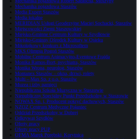
Mechanika pojazdowa Robert Sadłocha, Moszyny
Mechanika pojazdowa Staszów
Media Expert Staszów
Media lokalne
MERIDIAN Usługi Geodezyjne Maciej Sochacki, Staszów
Miejscowości Ziemi Staszowskiej
Miejsko-Gminne Centrum Kultury w Szydłowie
Miejsko-Gminny Ośrodek Kultury w Osieku
Mikołajkowy konkurs z Microsoftem
MKS Olimpia Pogoń Staszów
Mobilne Centrum Animacyjno-Eventowe Frajda
Monika Ramos-Bort, psychiatra, Staszów
Monika Wrona, neurolog, Staszów
Montanex Staszów – okna, drzwi, rolety
Multi – Max Sp. z o.o. Staszów
Muzea i izby pamięci
Niepubliczna Szkoła Muzyczna w Staszowie
Niepubliczny Specjalny Punkt Przedszkolny w Staszowie
NOWAX Sp. j. Producent pokryć dachowych, Staszów
NZOZ Centrum Medyczne Połaniec
Oddział Przedszkolny w Dobrej
Odkrywaj Szydłów
Oferty pracy
Oferty pracy PUP
OFMA Marek Porębski, Korytnica