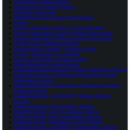
Wienerberger Zakład Oleśnica
Winnica Nowe Wydanie Połaniec
Wrześniak Glassworks
Wulkanizacja Serwis Opon Górski Bogoria
Wybory
Wybory samorządowe 2010 – powiat staszowski
Wybory samorządowe 2014 w powiecie staszowskim
Wybory samorządowe 2018 w powiecie staszowskim
Wynajem sceny estradowej Bogoria
Wypożyczalnia „Domeks”, Pęcławice Górne
Z.U.M. „Auto-Expres” s.c. Staszów
Zajazd „Pod Dębami” Zawidza Łoniów
Zakład Blacharski Kolonia Bogoria
Zakład Blacharsko-Lakierniczy Wacław Wiatrowski, Staszów
Zakład Blacharstwa i Lakiernictwa Pojazdowego Adam
Wawrzkiewicz Sielec
Zakład Blacharstwa i Lakiernictwa Pojazdowego Czesław
Sobiegraj Staszów
Zakład Budowlany „AUSTENIT” Tadeusz Walczyk,
Zawada
Zakład Budowlany Ryszard Figiel, Staszów
Zakład Fryzjerski „Ann” A. Barabasz, Raków
Zakład Fryzjerski „Jasia” Janina Banaś, Staszów
Zakład Fryzjerski „Karolinka” R. Żyła, Bogoria
Zakład Fryzjerski „LAURENT” Karolina Boś, Staszów