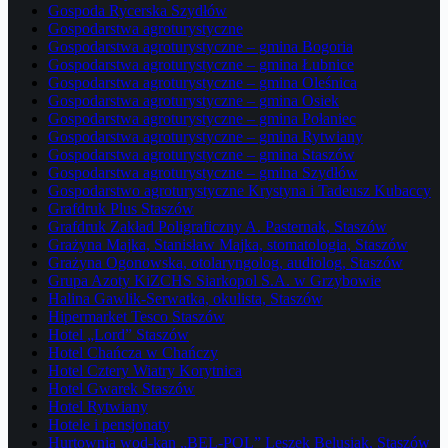
Gospoda Rycerska Szydłów
Gospodarstwa agroturystyczne
Gospodarstwa agroturystyczne – gmina Bogoria
Gospodarstwa agroturystyczne – gmina Łubnice
Gospodarstwa agroturystyczne – gmina Oleśnica
Gospodarstwa agroturystyczne – gmina Osiek
Gospodarstwa agroturystyczne – gmina Połaniec
Gospodarstwa agroturystyczne – gmina Rytwiany
Gospodarstwa agroturystyczne – gmina Staszów
Gospodarstwa agroturystyczne – gmina Szydłów
Gospodarstwo agroturystyczne Krystyna i Tadeusz Kubaccy
Grafdruk Plus Staszów
Grafdruk Zakład Poligraficzny A. Pasternak, Staszów
Grażyna Majka, Stanisław Majka, stomatologia, Staszów
Grażyna Ogonowska, otolaryngolog, audiolog, Staszów
Grupa Azoty KiZCHS Siarkopol S.A. w Grzybowie
Halina Gawlik-Serwatka, okulista, Staszów
Hipermarket Tesco Staszów
Hotel „Lord” Staszów
Hotel Chańcza w Chańczy
Hotel Cztery Wiatry Korytnica
Hotel Gwarek Staszów
Hotel Rytwiany
Hotele i pensjonaty
Hurtownia wod-kan „BEL-POL” Leszek Belusiak, Staszów