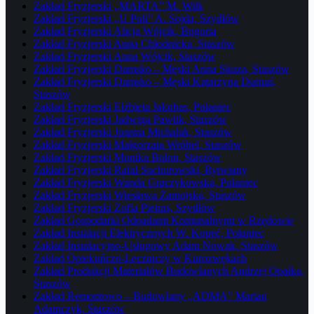
Zakład Fryzjerski „MARTA” M. Wilk
Zakład Fryzjerski „U Poli” A. Sojda, Szydłów
Zakład Fryzjerski Alicja Wójcik, Bogoria
Zakład Fryzjerski Anna Chłodnicka, Staszów
Zakład Fryzjerski Anna Wójcik, Staszów
Zakład Fryzjerski Damsko – Męski Anna Skuza, Staszów
Zakład Fryzjerski Damsko – Męski Katarzyna Durnaś,
Staszów
Zakład Fryzjerski Elżbieta Jakubas, Połaniec
Zakład Fryzjerski Jadwiga Pawlik, Staszów
Zakład Fryzjerski Joanna Michalak, Staszów
Zakład Fryzjerski Małgorzata Wróbel, Staszów
Zakład Fryzjerski Monika Bolon, Staszów
Zakład Fryzjerski Rafał Suchorowski, Rytwiany
Zakład Fryzjerski Wanda Graczykowska, Połaniec
Zakład Fryzjerski Wiesława Zamojska, Staszów
Zakład Fryzjerski Zofia Pietras, Szydłów
Zakład Gospodarki Odpadami Komunalnymi w Rzędowie
Zakład Instalacji Elektrycznych W. Kopeć, Połaniec
Zakład Instalacyjno-Usługowy Adam Nowak, Staszów
Zakład Opiekuńczo-Leczniczy w Kurozwękach
Zakład Produkcji Materiałów Budowlanych Andrzej Opałka,
Staszów
Zakład Remontowo – Budowlany „ADMA” Marian
Adamczyk, Staszów