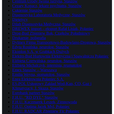
Centrum Urody Iwona Jarzyna, Staszów
Cezary Kopacz, lekarz psychiatra, Staszów
Cukiernie Staszów
Diagnostyka Laboratoria Medyczne, Staszów
Dietetycy
Dilab Diagnostyka Medyczna, Staszów
DREWEX import – eksport Rafał Lisiak, Połaniec
Drog-Bud Zbigniew Bąk, Czajków Południowy
Drukarnie, poligrafia
Dylmex Firma Transportowo-Budowlano-Drogowa, Staszów
Edyta Rosińska, neurolog, Staszów
Ekoplon S.A. w Grabkach Dużych
Elektro-Bud Hurtownia Elektryczna i Spawalnicza Połaniec
Elżbieta Czerwińska, neurolog, Staszów
Elżbieta Michalczyk, internista, reumatolog
Emex Staszów – Warszawa
Emilia Weyna, stomatolog, Staszów
Enea Elektrownia Połaniec S.A.
ES-POL Usługowy Zakład Wod-Kan, CO, Gaz i
Klimatyzacji, J. Skuza, Staszów
Eurobank partner Staszów
F.H.U. ”RD DYL” Staszów
F.H.U. Kaczmarek Leszek, Zimnowoda
F.H.U. Optima Jacek Myl, Połaniec
F.H.U. RADCAR Zbigniew Fic Połaniec