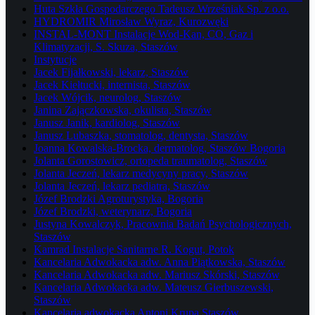
Huta Szkła Gospodarczego Tadeusz Wrześniak Sp. z o.o.
HYDROMIR Mirosław Wyraz, Kurozwęki
INSTAL-MONT Instalacje Wod-Kan, CO, Gaz i
Klimatyzacji, S. Skuza, Staszów
Instytucje
Jacek Fijałkowski, lekarz, Staszów
Jacek Kiełtucki, internista, Staszów
Jacek Wójcik, neurolog, Staszów
Janina Zajączkowska, okulista, Staszów
Janusz Janik, kardiolog, Staszów
Janusz Lubaszka, stomatolog, dentysta, Staszów
Joanna Kowalska-Brocka, dermatolog, Staszów Bogoria
Jolanta Gorostowicz, ortopeda traumatolog, Staszów
Jolanta Jeczeń, lekarz medycyny pracy, Staszów
Jolanta Jeczeń, lekarz pediatra, Staszów
Józef Brodzki Agroturystyka, Bogoria
Józef Brodzki, weterynarz, Bogoria
Justyna Kowalczyk, Pracownia Badań Psychologicznych,
Staszów
Kamrad Instalacje Sanitarne R. Kogut, Potok
Kancelaria Adwokacka adw. Anna Piątkowska, Staszów
Kancelaria Adwokacka adw. Mariusz Skórski, Staszów
Kancelaria Adwokacka adw. Mateusz Gierbuszewski,
Staszów
Kancelaria adwokacka Antoni Krupa Staszów