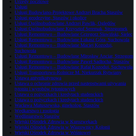
Urzędy pocztowe
Usługi
Usługi Budowlano-Projektowe Andrzej Bracha Staszów
Usługi geodezyjne, Staszów i okolice
Usługi Ogólnobudowlane Andrzej Pawlik, Oględów
Usługi Ogólnobudowlane Krzysztof Seremak, Strzegomek
Usługi Remontowo – Budowlane Grzegorz Sławiński, Sielec
Usługi Remontowo – Budowlane Łukasz Góra, Suchowola
Usługi Remontowo – Budowlane Maciej Kozoduj,
Suchowola
Usługi Remontowo – Budowlane Mirosław Anciar, Strzegom
Usługi Remontowo – Budowlane Paweł Sadłocha, Staszów
Usługi Remontowo – Budowlane Rafał Kozoduj, Suchowola
Usługi Transportowo-Rolnicze M. Niekurzak Rytwiany
Ustawa antynikotynowa
Ustawa o ochronie zdrowia przed następstwami używania
tytoniu i wyrobów tytoniowych
Ustawa o pożyczkach i kredytach studenckich
Ustawa o pożyczkach i kredytach studenckich
Wacława Matuszewska, ginekolog, Staszów
Wędkarstwo i zoologia
Wędliniarstwo Staszów
Wiejski Ośrodek Zdrowia w Kurozwękach
Wiejski Ośrodek Zdrowia w Wiązownicy Kolonii
Wiejski Ośrodek Zdrowia w Wiśniowej