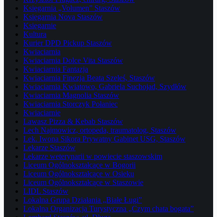
Księgarnia „Volumen” Staszów
Księgarnia Nova Staszów
Księgarnie
Kultura
Kurier DPD Pickup Staszów
Kwiaciarnia
Kwiaciarnia Dolce Vita Staszów
Kwiaciarnia Fantazja
Kwiaciarnia Finezja Beata Szeleś, Staszów
Kwiaciarnia Kwiatowo, Gabriela Suchojad, Szydłów
Kwiaciarnia Magnolia Staszów
Kwiaciarnia Storczyk Połaniec
Kwiaciarnie
Lawasz Pizza & Kebab Staszów
Lech Najmowicz, ortopeda, traumatolog, Staszów
Lek. Iwona Sikora Prywatny Gabinet USG, Staszów
Lekarze Staszów
Lekarze weterynarii w powiecie staszowskim
Liceum Ogólnokształcące w Bogorii
Liceum Ogólnokształcące w Osieku
Liceum Ogólnokształcące w Staszowie
LIDL Staszów
Lokalna Grupa Działania „Białe Ługi”
Lokalna Organizacja Turystyczna „Czym chata bogata”