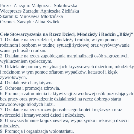
Prezes Zarządu: Małgorzata Sokołowska
Wiceprezes Zarządu: Agnieszka Zielińska
Skarbnik: Mirosława Młodzińska
Członek Zarządu: Alina Switek
Cele Stowarzyszenia na Rzecz Dzieci, Młodzieży i Rodzin „Bliżej”
1. Działanie na rzecz dzieci, młodzieży i rodzin, w tym pomoc
rodzinom i osobom w trudnej sytuacji życiowej oraz wyrównywanie
szans tych osób i rodzin.
2. Działanie na rzecz zapobiegania marginalizacji osób zagrożonych
wykluczeniem społecznym.
3. Udzielanie pomocy w sytuacjach kryzysowych dzieciom, młodzieży
i rodzinom w tym pomoc ofiarom wypadków, katastrof i klęsk
żywiołowych.
4. Działalność charytatywna.
5. Ochrona i promocja zdrowia.
6. Promocja zatrudnienia i aktywizacji zawodowej osób pozostających
bez pracy oraz prowadzenie działalności na rzecz dobrego startu
zawodowego młodych ludzi.
7. Działanie na rzecz rozwoju osobistego kobiet i mężczyzn oraz
twórczości i kreatywności dzieci i młodzieży.
8. Upowszechnianie krajoznawstwa, wypoczynku i rekreacji dzieci i
młodzieży.
9. Promocja i organizacja wolontariatu.