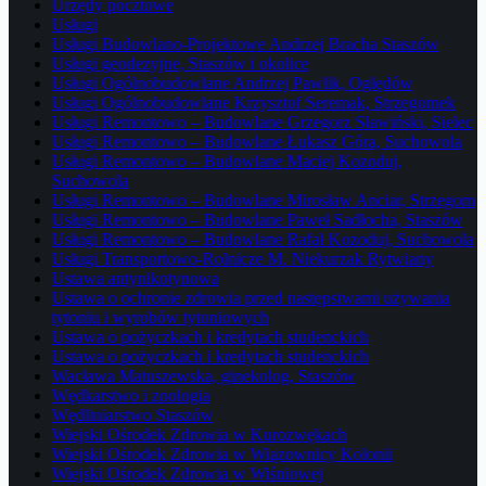
Urzędy pocztowe
Usługi
Usługi Budowlano-Projektowe Andrzej Bracha Staszów
Usługi geodezyjne, Staszów i okolice
Usługi Ogólnobudowlane Andrzej Pawlik, Oględów
Usługi Ogólnobudowlane Krzysztof Seremak, Strzegomek
Usługi Remontowo – Budowlane Grzegorz Sławiński, Sielec
Usługi Remontowo – Budowlane Łukasz Góra, Suchowola
Usługi Remontowo – Budowlane Maciej Kozoduj,
Suchowola
Usługi Remontowo – Budowlane Mirosław Anciar, Strzegom
Usługi Remontowo – Budowlane Paweł Sadłocha, Staszów
Usługi Remontowo – Budowlane Rafał Kozoduj, Suchowola
Usługi Transportowo-Rolnicze M. Niekurzak Rytwiany
Ustawa antynikotynowa
Ustawa o ochronie zdrowia przed następstwami używania
tytoniu i wyrobów tytoniowych
Ustawa o pożyczkach i kredytach studenckich
Ustawa o pożyczkach i kredytach studenckich
Wacława Matuszewska, ginekolog, Staszów
Wędkarstwo i zoologia
Wędliniarstwo Staszów
Wiejski Ośrodek Zdrowia w Kurozwękach
Wiejski Ośrodek Zdrowia w Wiązownicy Kolonii
Wiejski Ośrodek Zdrowia w Wiśniowej