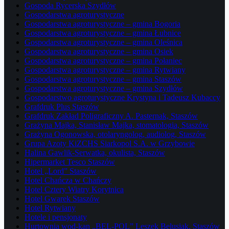
Gospoda Rycerska Szydłów
Gospodarstwa agroturystyczne
Gospodarstwa agroturystyczne – gmina Bogoria
Gospodarstwa agroturystyczne – gmina Łubnice
Gospodarstwa agroturystyczne – gmina Oleśnica
Gospodarstwa agroturystyczne – gmina Osiek
Gospodarstwa agroturystyczne – gmina Połaniec
Gospodarstwa agroturystyczne – gmina Rytwiany
Gospodarstwa agroturystyczne – gmina Staszów
Gospodarstwa agroturystyczne – gmina Szydłów
Gospodarstwo agroturystyczne Krystyna i Tadeusz Kubaccy
Grafdruk Plus Staszów
Grafdruk Zakład Poligraficzny A. Pasternak, Staszów
Grażyna Majka, Stanisław Majka, stomatologia, Staszów
Grażyna Ogonowska, otolaryngolog, audiolog, Staszów
Grupa Azoty KiZCHS Siarkopol S.A. w Grzybowie
Halina Gawlik-Serwatka, okulista, Staszów
Hipermarket Tesco Staszów
Hotel „Lord” Staszów
Hotel Chańcza w Chańczy
Hotel Cztery Wiatry Korytnica
Hotel Gwarek Staszów
Hotel Rytwiany
Hotele i pensjonaty
Hurtownia wod-kan „BEL-POL” Leszek Belusiak, Staszów