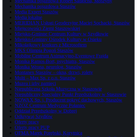
Mechanika pojazdowa Robert Sadłocha, Moszyny
Mechanika pojazdowa Staszów
Media Expert Staszów
Media lokalne
MERIDIAN Usługi Geodezyjne Maciej Sochacki, Staszów
Miejscowości Ziemi Staszowskiej
Miejsko-Gminne Centrum Kultury w Szydłowie
Miejsko-Gminny Ośrodek Kultury w Osieku
Mikołajkowy konkurs z Microsoftem
MKS Olimpia Pogoń Staszów
Mobilne Centrum Animacyjno-Eventowe Frajda
Monika Ramos-Bort, psychiatra, Staszów
Monika Wrona, neurolog, Staszów
Montanex Staszów – okna, drzwi, rolety
Multi – Max Sp. z o.o. Staszów
Muzea i izby pamięci
Niepubliczna Szkoła Muzyczna w Staszowie
Niepubliczny Specjalny Punkt Przedszkolny w Staszowie
NOWAX Sp. j. Producent pokryć dachowych, Staszów
NZOZ Centrum Medyczne Połaniec
Oddział Przedszkolny w Dobrej
Odkrywaj Szydłów
Oferty pracy
Oferty pracy PUP
OFMA Marek Porębski, Korytnica