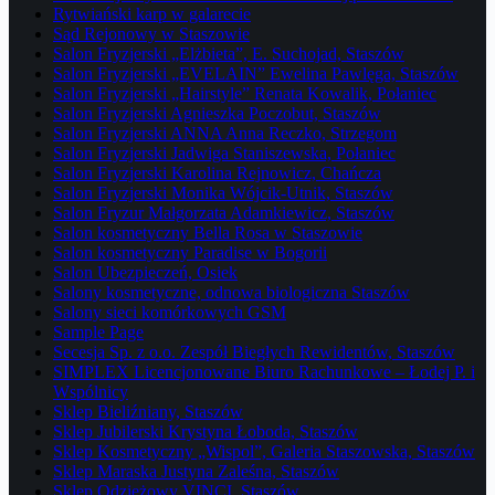
Rytwiański karp w galarecie
Sąd Rejonowy w Staszowie
Salon Fryzjerski „Elżbieta”, E. Suchojad, Staszów
Salon Fryzjerski „EVELAIN” Ewelina Pawlęga, Staszów
Salon Fryzjerski „Hairstyle” Renata Kowalik, Połaniec
Salon Fryzjerski Agnieszka Poczobut, Staszów
Salon Fryzjerski ANNA Anna Reczko, Strzegom
Salon Fryzjerski Jadwiga Staniszewska, Połaniec
Salon Fryzjerski Karolina Rejnowicz, Chańcza
Salon Fryzjerski Monika Wójcik-Utnik, Staszów
Salon Fryzur Małgorzata Adamkiewicz, Staszów
Salon kosmetyczny Bella Rosa w Staszowie
Salon kosmetyczny Paradise w Bogorii
Salon Ubezpieczeń, Osiek
Salony kosmetyczne, odnowa biologiczna Staszów
Salony sieci komórkowych GSM
Sample Page
Secesja Sp. z o.o. Zespół Biegłych Rewidentów, Staszów
SIMPLEX Licencjonowane Biuro Rachunkowe – Łodej P. i
Wspólnicy
Sklep Bieliźniany, Staszów
Sklep Jubilerski Krystyna Łoboda, Staszów
Sklep Kosmetyczny „Wispol”, Galeria Staszowska, Staszów
Sklep Maraska Justyna Zaleśna, Staszów
Sklep Odzieżowy VINCI, Staszów