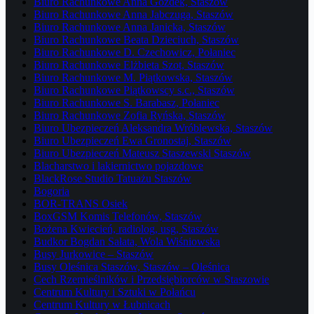
Biuro Rachunkowe Anna Gozdek, Staszów
Biuro Rachunkowe Anna Jabczuga, Staszów
Biuro Rachunkowe Anna Janicka, Staszów
Biuro Rachunkowe Beata Dzieciuch, Staszów
Biuro Rachunkowe D. Czechowicz, Połaniec
Biuro Rachunkowe Elżbieta Szot, Staszów
Biuro Rachunkowe M. Piątkowska, Staszów
Biuro Rachunkowe Piątkowscy s.c., Staszów
Biuro Rachunkowe S. Barabasz, Połaniec
Biuro Rachunkowe Zofia Ryńska, Staszów
Biuro Ubezpieczeń Aleksandra Wróblewska, Staszów
Biuro Ubezpieczeń Ewa Gronostaj, Staszów
Biuro Ubezpieczeń Mateusz Staszewski Staszów
Blacharstwo i lakiernictwo pojazdowe
BlackRose Studio Tatuażu Staszów
Bogoria
BOR-TRANS Osiek
BoxGSM Komis Telefonów, Staszów
Bożena Kwiecień, radiolog, usg, Staszów
Budkor Bogdan Sałata, Wola Wiśniowska
Busy Jurkowice – Staszów
Busy Oleśnica Staszów, Staszów – Oleśnica
Cech Rzemieślników i Przedsiębiorców w Staszowie
Centrum Kultury i Sztuki w Połańcu
Centrum Kultury w Łubnicach