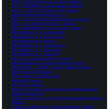
F.H.U. Skowron Pokrycia Dachowe, Staszów
F.P.H. „POEMAT” Zofia Kwiecień, cukiernia
F.P.H.U. „ERTON” Robert Faron, Staszów
Farma Wiatrowa Bogoria Sp. z o.o.
FHU „Kowal” Krzysztof Kowalczewski, Staszów
FHU Fokus Emil Wawrzkiewicz Staszów
FHU Rodan Dariusz Nowak Ossala, Staszów
Filia biblioteczna w Koniemłotach
Filia biblioteczna w Kurozwękach
Filia Biblioteczna w Ruszczy
Filia biblioteczna w Sztombergach
Filia biblioteczna w Wiązownicy
Filia biblioteczna w Wiśniowej
Fines S.A. operator bankowy, Staszów
Firma Handlowa Sławomir Nasternak, Staszów
Firma P.U.H. „CUBER” Staszów, Zakład Szklarski
Firmy budowlane Staszów
Firmy, spółki, przedsiębiorstwa
Fotografia Staszów
Fryzjerstwo Staszów
Fundacja Przyjaciół ku Czci Cudownego Obrazu Matki
Boskiej Bogoryjskiej
Gabinet Kosmetyczno – Fryzjerski Małgorzata Putelbergier,
Połaniec
Gabinet psychiatryczny Katarzyna Kielczyk, Staszów