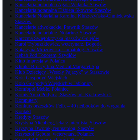
Kancelaria notarialna Agata Widanka Staszów
Kancelaria notarialna Elżbieta Skowron Staszów
Kancelaria Notarialna Karolina Kluszczyńska-Chmielewska
Staszów
Kancelarie adwokackie. Prawnik Staszów
Kancelarie notarialne. Notariusz Staszów
Karczma Świętokrzyska Staszów Golejów
Karol Trybuszkiewicz, weterynarz, Bogoria
Katarzyna Mrozowska, stomatolog, Staszów
Kebab Pod Toporem, Szydłów
Kino Impresja w Połańcu
Klinika Broccy filia Medical Margaret Spa
Klub Dziecięcy „Wesoły Pajacyk” w Staszowie
Koła Gospodyń Wiejskich
Koło Gospodyń Wiejskich w Jabłonicy
Komfopol Meble, Połaniec
Komis Anna Podyma, Staszów, ul. Krakowska 2
Komputery
Konkurs orzeszków Felix – 40 netbooków do wygrania
Kontakt
Kredyty Staszów
Krystyna Altenberg, lekarz internista, Staszów
Krystyna Dworak, reumatolog, Staszów
Krzysztof Gębura, weterynarz, Połaniec
Krzysztof Pragacz, chirurg, Staszów