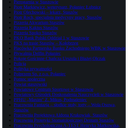
Pierogarnia w Staszowie
Piotr Markiewicz, weterynarz, Połaniec Łubnice
Piotr Olechowski – lekarz, Staszów
Piotr Roch, specjalista medycyny pracy, Staszów
Pizzeria Akwarium Staszów
Pizzeria Kaktus Staszów
Pizzeria Spoko Staszów
PKO Bank Polski Oddział 1 w Staszowie
PKS na trasie Staszów – Kołobrzeg
Placówka Partnerska Banku Zachodniego WBK w Staszowie
Pływalnia Delfin Połaniec
Pokoje Gościnne Chańcza Urszula i Błażej Olczak
Policja
Polityka prywatności
Polprzem Sp. z o.o. Połaniec
Pomoc społeczna
Powiat staszowski
Powiatowe Centrum Sportowe w Staszowie
Powiatowy Ośrodek Doskonalenia Nauczycieli w Staszowie
PPHU „Maxim” Z. Mikus, Podmaleniec
Pracownia Fantazja – słodkie stoły, torty – Wola Osowa,
Staszów
Pracownia Projektowa Aldona Krakowiak, Staszów
Pracownia Protetyki Stomatologicznej Dentam Staszów
Pracownia Psychologiczna A-TEST Henryka Markowska,