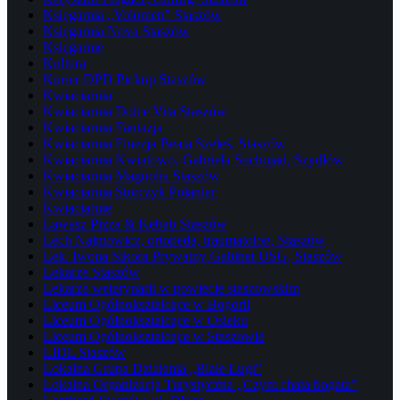
Księgarnia „Volumen” Staszów
Księgarnia Nova Staszów
Księgarnie
Kultura
Kurier DPD Pickup Staszów
Kwiaciarnia
Kwiaciarnia Dolce Vita Staszów
Kwiaciarnia Fantazja
Kwiaciarnia Finezja Beata Szeleś, Staszów
Kwiaciarnia Kwiatowo, Gabriela Suchojad, Szydłów
Kwiaciarnia Magnolia Staszów
Kwiaciarnia Storczyk Połaniec
Kwiaciarnie
Lawasz Pizza & Kebab Staszów
Lech Najmowicz, ortopeda, traumatolog, Staszów
Lek. Iwona Sikora Prywatny Gabinet USG, Staszów
Lekarze Staszów
Lekarze weterynarii w powiecie staszowskim
Liceum Ogólnokształcące w Bogorii
Liceum Ogólnokształcące w Osieku
Liceum Ogólnokształcące w Staszowie
LIDL Staszów
Lokalna Grupa Działania „Białe Ługi”
Lokalna Organizacja Turystyczna „Czym chata bogata”