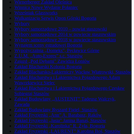
Wienerberger Zakład Oleśnica
Winnica Nowe Wydanie Połaniec
Wrześniak Glassworks
Wulkanizacja Serwis Opon Górski Bogoria
Wybory
Wybory samorządowe 2010 – powiat staszowski
Wybory samorządowe 2014 w powiecie staszowskim
Wybory samorządowe 2018 w powiecie staszowskim
Wynajem sceny estradowej Bogoria
Wypożyczalnia „Domeks”, Pęcławice Górne
Z.U.M. „Auto-Expres” s.c. Staszów
Zajazd „Pod Dębami” Zawidza Łoniów
Zakład Blacharski Kolonia Bogoria
Zakład Blacharsko-Lakierniczy Wacław Wiatrowski, Staszów
Zakład Blacharstwa i Lakiernictwa Pojazdowego Adam
Wawrzkiewicz Sielec
Zakład Blacharstwa i Lakiernictwa Pojazdowego Czesław
Sobiegraj Staszów
Zakład Budowlany „AUSTENIT” Tadeusz Walczyk,
Zawada
Zakład Budowlany Ryszard Figiel, Staszów
Zakład Fryzjerski „Ann” A. Barabasz, Raków
Zakład Fryzjerski „Jasia” Janina Banaś, Staszów
Zakład Fryzjerski „Karolinka” R. Żyła, Bogoria
Zakład Fryzjerski „LAURENT” Karolina Boś, Staszów