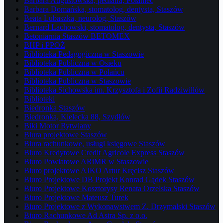
Barbara Augustowska, pediatra, Połaniec
Barbara Domańska, stomatolog, dentysta, Staszów
Beata Lubaszka, neurolog, Staszów
Bernard Lachowski, stomatolog, dentysta, Staszów
Betoniarnia Staszów BETOMEX
BHP i PPOŻ
Biblioteka Pedagogiczna w Staszowie
Biblioteka Publiczna w Osieku
Biblioteka Publiczna w Połańcu
Biblioteka Publiczna w Staszowie
Biblioteka Sichowska im. Krzysztofa i Zofii Radziwiłłów
Biblioteki
Biedronka Staszów
Biedronka, Kielecka 88, Szydłów
Biki Motor Rytwiany
Biura projektowe Staszów
Biura rachunkowe, usługi księgowe Staszów
Biuro Kredytowe Credit Agricole Express Staszów
Biuro Powiatowe ARiMR w Staszowie
Biuro projektowe AJKO Artur Kręcisz Staszów
Biuro Projektowe DB Projekt Konrad Gądek Staszów
Biuro Projektowe Kosztorysy Renata Orzelska Staszów
Biuro Projektowe Mateusz Turek
Biuro Projektowe z Wykonawstwem Z. Drzymalski Staszów
Biuro Rachunkowe Ad Astra Sp. z o.o.