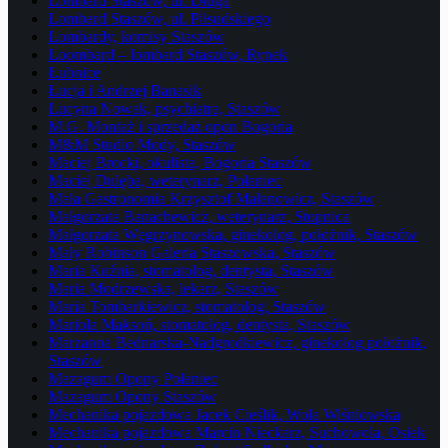
Lombard Staszów, ul. Długa
Lombard Staszów, ul. Piłsudskiego
Lombardy, komisy Staszów
Loombard – lombard Staszów, Rynek
Łubnice
Łucja i Andrzej Banasik
Lucyna Nowak, psychiatra, Staszów
M.G. Montaż i sprzedaż opon Bogoria
M&M Studio Mody, Staszów
Maciej Brocki, okulista, Bogoria Staszów
Maciej Dulęba, weterynarz, Połaniec
Mała Gastronomia Krzysztof Malanowicz, Staszów
Małgorzata Banachewicz, weterynarz, Stopnica
Małgorzata Węgrzynowska, ginekolog, położnik, Staszów
Mały Robinson Galeria Staszowska, Staszów
Maria Kuźnia, stomatolog, dentysta, Staszów
Maria Modrzewska, lekarz, Staszów
Maria Tombarkiewicz, stomatolog, Staszów
Mariola Maksoń, stomatolog, dentysta, Staszów
Marzanna Bednarska-Nadgrodkiewicz, ginekolog położnik,
Staszów
Mazagum Opony Połaniec
Mazagum Opony Staszów
Mechanika pojazdowa Jacek Cieślik, Wola Wiśniowska
Mechanika pojazdowa Marcin Nieckarz, Suchowola, Osiek