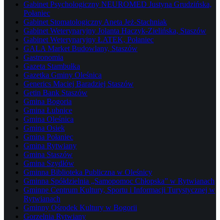
Gabinet Psychologiczny NEUROMED Justyna Grudzińska,
Połaniec
Gabinet Stomatologiczny Aneta Jeż-Stachniak
Gabinet Weterynaryjny Jolanta Haczyk-Zielińska, Staszów
Gabinet Weterynaryjny ŁATEK, Połaniec
GALA Market Budowlany, Staszów
Gastronomia
Gazeta Stambułka
Gazetka Gminy Oleśnica
Generics Maciej Baradziej Staszów
Getin Bank Staszów
Gmina Bogoria
Gmina Łubnice
Gmina Oleśnica
Gmina Osiek
Gmina Połaniec
Gmina Rytwiany
Gmina Staszów
Gmina Szydłów
Gminna Biblioteka Publiczna w Oleśnicy
Gminna Spółdzielnia „Samopomoc Chłopska” w Rytwianach
Gminne Centrum Kultury, Sportu i Informacji Turystycznej w
Rytwianach
Gminny Ośrodek Kultury w Bogorii
Gorzelnia Rytwiany