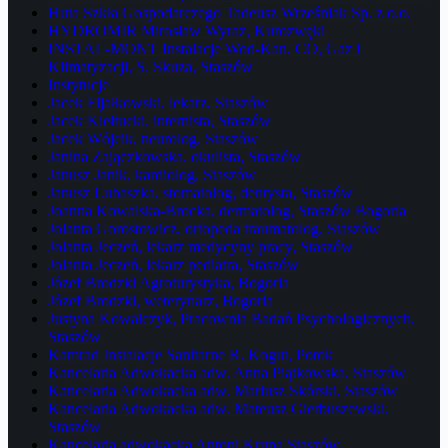
Huta Szkła Gospodarczego Tadeusz Wrześniak Sp. z o.o.
HYDROMIR Mirosław Wyraz, Kurozwęki
INSTAL-MONT Instalacje Wod-Kan, CO, Gaz i
Klimatyzacji, S. Skuza, Staszów
Instytucje
Jacek Fijałkowski, lekarz, Staszów
Jacek Kiełtucki, internista, Staszów
Jacek Wójcik, neurolog, Staszów
Janina Zajączkowska, okulista, Staszów
Janusz Janik, kardiolog, Staszów
Janusz Lubaszka, stomatolog, dentysta, Staszów
Joanna Kowalska-Brocka, dermatolog, Staszów Bogoria
Jolanta Gorostowicz, ortopeda traumatolog, Staszów
Jolanta Jeczeń, lekarz medycyny pracy, Staszów
Jolanta Jeczeń, lekarz pediatra, Staszów
Józef Brodzki Agroturystyka, Bogoria
Józef Brodzki, weterynarz, Bogoria
Justyna Kowalczyk, Pracownia Badań Psychologicznych,
Staszów
Kamrad Instalacje Sanitarne R. Kogut, Potok
Kancelaria Adwokacka adw. Anna Piątkowska, Staszów
Kancelaria Adwokacka adw. Mariusz Skórski, Staszów
Kancelaria Adwokacka adw. Mateusz Gierbuszewski,
Staszów
Kancelaria adwokacka Antoni Krupa Staszów