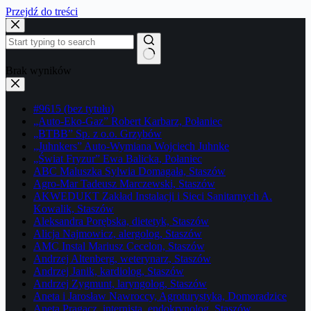
Przejdź do treści
Brak wyników
#9615 (bez tytułu)
„Auto-Eko-Gaz” Robert Karbarz, Połaniec
„BTBB” Sp. z o.o. Grzybów
„Juhnkers” Auto-Wymiana Wojciech Juhnke
„Świat Fryzur” Ewa Balicka, Połaniec
ABC Maluszka Sylwia Domagała, Staszów
Agro-Mar Tadeusz Marczewski, Staszów
AKWEDUKT Zakład Instalacji i Sieci Sanitarnych A.
Kowalik, Staszów
Aleksandra Porębska, dietetyk, Staszów
Alicja Najmowicz, alergolog, Staszów
AMC Instal Mariusz Cecelon, Staszów
Andrzej Altenberg, weterynarz, Staszów
Andrzej Janik, kardiolog, Staszów
Andrzej Zygmunt, laryngolog, Staszów
Aneta i Jarosław Nawroccy, Agroturystyka, Domoradzice
Aneta Pragacz, internista, endokrynolog, Staszów