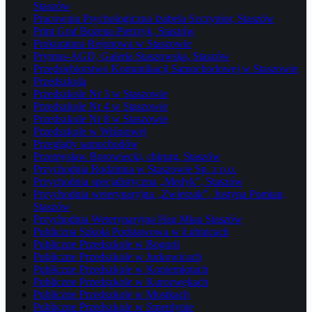
Staszów
Pracownia Psychologiczna Izabela Szczypior, Staszów
Print Graf Bożena Pietrzyk, Staszów
Prokuratura Rejonowa w Staszowie
Prymus-AGD, Galeria Staszowska, Staszów
Przedsiębiorstwo Komunikacji Samochodowej w Staszowie
Przedszkola
Przedszkole Nr 3 w Staszowie
Przedszkole Nr 4 w Staszowie
Przedszkole Nr 8 w Staszowie
Przedszkole w Wiśniowej
Przeglądy samochodów
Przemysław Borowiecki, chirurg, Staszów
Przychodnia Rodzinna w Staszowie Sp. z o.o.
Przychodnia specjalistyczna „Medyk”, Staszów
Przychodnia weterynaryjna „Zwierzak”, Justyna Pomian,
Staszów
Przychodnia Weterynaryjna Hau Miau Staszów
Publiczna Szkoła Podstawowa w Łubnicach
Publiczne Przedszkole w Bogorii
Publiczne Przedszkole w Jurkowicach
Publiczne Przedszkole w Koniemłotach
Publiczne Przedszkole w Kurozwękach
Publiczne Przedszkole w Mostkach
Publiczne Przedszkole w Smerdynie