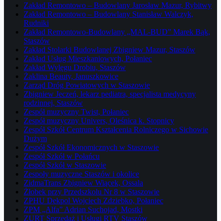
Zakład Remontowo – Budowlany Jarosław Mazur, Rybitwy
Zakład Remontowo – Budowlany Stanisław Walczyk,
Rudniki
Zakład Remontowo-Budowlany „MAL-BUD” Marek Bąk,
Staszów
Zakład Stolarki Budowlanej Zbigniew Mazur, Staszów
Zakład Usług Mieszkaniowych, Połaniec
Zakład Wylęgu Drobiu, Staszów
Żaklina Beauty, Januszkowice
Zarząd Dróg Powiatowych w Staszowie
Zbigniew Jeczeń, lekarz pediatra, specjalista medycyny
rodzinnej, Staszów
Zespół muzyczny Twist, Połaniec
Zespół muzyczny Univers, Oleśnica k. Stopnicy
Zespół Szkół Centrum Kształcenia Rolniczego w Sichowie
Dużym
Zespół Szkół Ekonomicznych w Staszowie
Zespół Szkół w Połańcu
Zespół Szkół w Staszowie
Zespoły muzyczne Staszów i okolice
ZidmaTrans Zbigniew Wiącek, Ossala
Żłobek przy Przedszkolu Nr 8 w Staszowie
ZPHU Dekpol Wojciech Zdziebko, Połaniec
ZPM „Alfa” Adrian Suchojad, Mostki
ZURT Sprzedaż i Usługi RTV Staszów