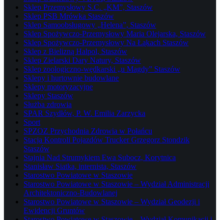
Sklep Przemysłowy S.C. „KM”, Staszów
Sklep PSB Mrówka Staszów
Sklep Samoobsługowy „Helena”, Staszów
Sklep Spożywczo-Przemysłowy Maria Olejarska, Staszów
Sklep Spożywczo-Przemysłowy Na Łąkach Staszów
Sklep z Bielizną Halpol, Staszów
Sklep Zielarski Dary Natury, Staszów
Sklep zoologiczno-wędkarski „u Magdy” Staszów
Sklepy i hurtownie budowlane
Sklepy motoryzacyjne
Sklepy Staszów
Służba zdrowia
SPAR Szydłów, P. W. Emilia Zarzycka
Sport
SPZOZ Przychodnia Zdrowia w Połańcu
Stacja Kontroli Pojazdów Trucker Grzegorz Stondzik
Staszów
Stajnia Nad Strumykiem Ewa Subocz, Korytnica
Stanisław Siatka, internista, Staszów
Starostwo Powiatowe w Staszowie
Starostwo Powiatowe w Staszowie – Wydział Administracji
Architektoniczno-Budowlanej
Starostwo Powiatowe w Staszowie – Wydział Geodezji i
Ewidencji Gruntów
Starostwo Powiatowe w Staszowie – Wydział Komunikacji i