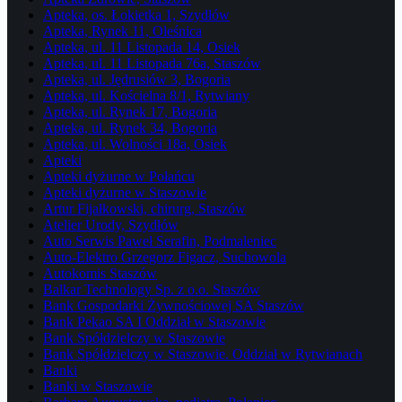
Apteka, os. Łokietka 1, Szydłów
Apteka, Rynek 11, Oleśnica
Apteka, ul. 11 Listopada 14, Osiek
Apteka, ul. 11 Listopada 76a, Staszów
Apteka, ul. Jędrusiów 3, Bogoria
Apteka, ul. Kościelna 8/1, Rytwiany
Apteka, ul. Rynek 17, Bogoria
Apteka, ul. Rynek 34, Bogoria
Apteka, ul. Wolności 18a, Osiek
Apteki
Apteki dyżurne w Połańcu
Apteki dyżurne w Staszowie
Artur Fijałkowski, chirurg, Staszów
Atelier Urody, Szydłów
Auto Serwis Paweł Serafin, Podmaleniec
Auto-Elektro Grzegorz Figacz, Suchowola
Autokomis Staszów
Balkar Technology Sp. z o.o. Staszów
Bank Gospodarki Żywnościowej SA Staszów
Bank Pekao SA I Oddział w Staszowie
Bank Spółdzielczy w Staszowie
Bank Spółdzielczy w Staszowie. Oddział w Rytwianach
Banki
Banki w Staszowie