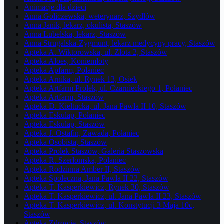
Animacje dla dzieci
Anna Goliczewska, weterynarz, Szydłów
Anna Janik, lekarz, okulista, Staszów
Anna Lubelska, lekarz, Staszów
Anna Strugalska-Zygmunt, lekarz medycyny pracy, Staszów
Apteka A. Wiktorowska, ul. Złota 2, Staszów
Apteka Aloes, Koniemłoty
Apteka Apfarm, Połaniec
Apteka Arnika, ul. Rynek 13, Osiek
Apteka Artfarm Prolek, ul. Czarnieckiego 1, Połaniec
Apteka Artfarm, Staszów
Apteka D. Kiełtucka, ul. Jana Pawła II 10, Staszów
Apteka Eskulap, Połaniec
Apteka Eskulap, Staszów
Apteka J. Ostafin, Zawada, Połaniec
Apteka Osobista, Staszów
Apteka Prolek Staszów, Galeria Staszowska
Apteka R. Szerłomska, Połaniec
Apteka Rodzinna Amber II, Staszów
Apteka Społeczna, Jana Pawła II 22, Staszów
Apteka T. Kasperkiewicz, Rynek 30, Staszów
Apteka T. Kasperkiewicz, ul. Jana Pawła II 23, Staszów
Apteka T. Kasperkiewicz, ul. Konstytucji 3 Maja 10c,
Staszów
Apteka Zdrowie, Staszów