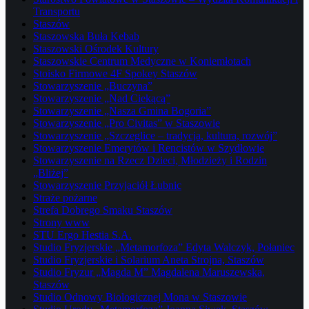
Transportu
Staszów
Staszowska Buła Kebab
Staszowski Ośrodek Kultury
Staszowskie Centrum Medyczne w Koniemłotach
Stoisko Firmowe 4F Spokey Staszów
Stowarzyszenie „Buczyna”
Stowarzyszenie „Nad Ciekącą”
Stowarzyszenie „Nasza Gmina Bogoria”
Stowarzyszenie „Pro Civitas” w Staszowie
Stowarzyszenie „Szczeglice – tradycja, kultura, rozwój”
Stowarzyszenie Emerytów i Rencistów w Szydłowie
Stowarzyszenie na Rzecz Dzieci, Młodzieży i Rodzin
„Bliżej”
Stowarzyszenie Przyjaciół Łubnic
Straże pożarne
Strefa Dobrego Smaku Staszów
Strony www
STU Ergo Hestia S.A.
Studio Fryzjerskie „Metamorfoza” Edyta Walczyk, Połaniec
Studio Fryzjerskie i Solarium Aneta Strojna, Staszów
Studio Fryzur „Magda M” Magdalena Maruszewska,
Staszów
Studio Odnowy Biologicznej Mona w Staszowie