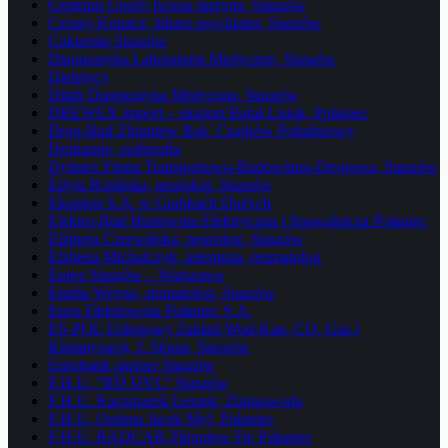
Centrum Urody Iwona Jarzyna, Staszów
Cezary Kopacz, lekarz psychiatra, Staszów
Cukiernie Staszów
Diagnostyka Laboratoria Medyczne, Staszów
Dietetycy
Dilab Diagnostyka Medyczna, Staszów
DREWEX import – eksport Rafał Lisiak, Połaniec
Drog-Bud Zbigniew Bąk, Czajków Południowy
Drukarnie, poligrafia
Dylmex Firma Transportowo-Budowlano-Drogowa, Staszów
Edyta Rosińska, neurolog, Staszów
Ekoplon S.A. w Grabkach Dużych
Elektro-Bud Hurtownia Elektryczna i Spawalnicza Połaniec
Elżbieta Czerwińska, neurolog, Staszów
Elżbieta Michalczyk, internista, reumatolog
Emex Staszów – Warszawa
Emilia Weyna, stomatolog, Staszów
Enea Elektrownia Połaniec S.A.
ES-POL Usługowy Zakład Wod-Kan, CO, Gaz i
Klimatyzacji, J. Skuza, Staszów
Eurobank partner Staszów
F.H.U. ”RD DYL” Staszów
F.H.U. Kaczmarek Leszek, Zimnowoda
F.H.U. Optima Jacek Myl, Połaniec
F.H.U. RADCAR Zbigniew Fic Połaniec