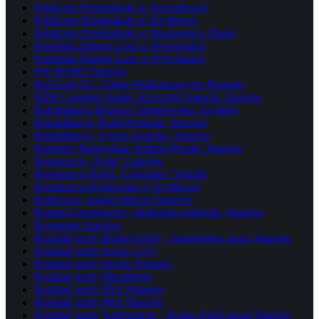
Publiczne Przedszkole w Szczeglicach
Publiczne Przedszkole w Szydłowie
Publiczne Przedszkole w Wiązownicy Dużej
Pustelnia Złotego Lasu w Rytwianach
Pustelnia Złotego Lasu w Rytwianach
PW ROBO Staszów
Raf-Gum SC. Usługi Wulkanizacyjne Bogoria
REH Complex Analis, Krzysztof Janecki, Staszów
Rehabilitacja Bożena Chmielewska, Szydłów
Rehabilitacja, Rafał Belusiak, Staszów
Rehabilitacja, Sylwia Janecka, Staszów
Remonty Budowlane Andrzej Pruski, Staszów
Restauracja „Perła” Golejów
Restauracja Hotel „Gościniec” Strużki
Restauracja Królewska w Szydłowie
Rolnictwo, usługi rolnicze Staszów
Roman Gorostowicz, ginekolog położnik, Staszów
Rossmann Staszów
Rozkład jazdy Busko-Zdrój – Sandomierz przez Staszów
Rozkład jazdy busów Gryf
Rozkład jazdy busów Połaniec
Rozkład jazdy Muszkieter
Rozkład jazdy PKS Połaniec
Rozkład jazdy PKS Staszów
Rozkład jazdy Sandomierz – Busko-Zdrój przez Staszów