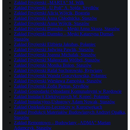
Zakład Fryzjerski „MARTA” M. Wilk
Zakład Fryzjerski „U Poli” A. Sojda, Szydłów
Zakład Fryzjerski Alicja Wójcik, Bogoria
Zakład Fryzjerski Anna Chłodnicka, Staszów
Zakład Fryzjerski Anna Wójcik, Staszów
Zakład Fryzjerski Damsko – Męski Anna Skuza, Staszów
Zakład Fryzjerski Damsko – Męski Katarzyna Durnaś,
Staszów
Zakład Fryzjerski Elżbieta Jakubas, Połaniec
Zakład Fryzjerski Jadwiga Pawlik, Staszów
Zakład Fryzjerski Joanna Michalak, Staszów
Zakład Fryzjerski Małgorzata Wróbel, Staszów
Zakład Fryzjerski Monika Bolon, Staszów
Zakład Fryzjerski Rafał Suchorowski, Rytwiany
Zakład Fryzjerski Wanda Graczykowska, Połaniec
Zakład Fryzjerski Wiesława Zamojska, Staszów
Zakład Fryzjerski Zofia Pietras, Szydłów
Zakład Gospodarki Odpadami Komunalnymi w Rzędowie
Zakład Instalacji Elektrycznych W. Kopeć, Połaniec
Zakład Instalacyjno-Usługowy Adam Nowak, Staszów
Zakład Opiekuńczo-Leczniczy w Kurozwękach
Zakład Produkcji Materiałów Budowlanych Andrzej Opałka,
Staszów
Zakład Remontowo – Budowlany „ADMA” Marian
Adamczyk, Staszów