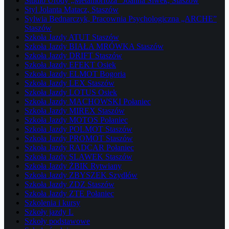
Studio Urody „Metamorfoza” Joanna Siwek, Staszów
Styl Jolanta Matacz, Staszów
Sylwia Bednarczyk, Pracownia Psychologiczna „ARCHE”
Staszów
Szkoła Jazdy ATUT Staszów
Szkoła Jazdy BIAŁA MRÓWKA Staszów
Szkoła Jazdy DRIFT Staszów
Szkoła Jazdy EFEKT Osiek
Szkoła Jazdy ELMOT Bogoria
Szkoła Jazdy LEX Staszów
Szkoła Jazdy LOTUS Osiek
Szkoła Jazdy MACHOWSKI Połaniec
Szkoła Jazdy MIREX Staszów
Szkoła Jazdy MOTOS Połaniec
Szkoła Jazdy POLMOT Staszów
Szkoła Jazdy PROMOT Staszów
Szkoła Jazdy RADCAR Połaniec
Szkoła Jazdy SLAWEK Staszów
Szkoła Jazdy ŻBIK Rytwiany
Szkoła Jazdy ZBYSZEK Szydłów
Szkoła Jazdy ZDZ Staszów
Szkoła Jazdy ZTE Połaniec
Szkolenia i kursy
Szkoły jazdy L
Szkoły podstawowe