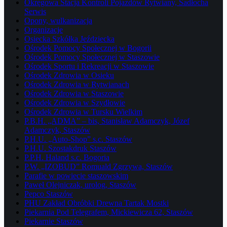
Okręgowa Stacja Kontroli Pojazdów Rytwiany, Sadłocha
Serwis
Opony, wulkanizacja
Organizacje
Osiecka Szkółka Jeździecka
Ośrodek Pomocy Społecznej w Bogorii
Ośrodek Pomocy Społecznej w Staszowie
Ośrodek Sportu i Rekreacji w Staszowie
Ośrodek Zdrowia w Osieku
Ośrodek Zdrowia w Rytwianach
Ośrodek Zdrowia w Staszowie
Ośrodek Zdrowia w Szydłowie
Ośrodek Zdrowia w Tursku Wielkim
P.B.H. „ADMA” – bis, Stanisław Adamczyk, Józef
Adamczyk, Staszów
P.H.U. „Auto-Shop” s.c. Staszów
P.H.U. Szostakdruk Staszów
P.P.H. Haland s.c. Bogoria
P.W. „IZOBUD” Romuald Zgrzywa, Staszów
Parafie w powiecie staszowskim
Paweł Olejniczak, urolog, Staszów
Pepco Staszów
PHU Zakład Obróbki Drewna Tartak Mostki
Piekarnia Pod Telegrafem, Mickiewicza 62, Staszów
Piekarnie Staszów