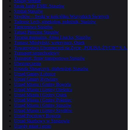
Szkoły średnie
Szoła Jazdy EMIL Staszów
Szpital Staszów
Szydłów – freski w kościółku Wszystkich Świetych
Tadeusz Lech, ginekolog, położnik, Staszów
Tapicerstwo Staszów
Tatuaż Piercing Staszów
Terapia manualna, Anna Lisicka, Staszów
Tomasz Miodyński, weterynarz, Osiek
Towarzystwo Ubezpieczeń na Życie „POLISA-ŻYCIE” S.A.
Transport samochodowy
Transport, firmy transportowe Staszów
Ubezpieczenia
Urszula Ślusarczyk, diabetolog, Staszów
Urząd Gminy Łubnice
Urząd Gminy Rytwiany
Urząd Miasta i Gminy Bogoria
Urząd Miasta i Gminy Oleśnica
Urząd Miasta i Gminy Osiek
Urząd Miasta i Gminy Połaniec
Urząd Miasta i Gminy Staszów
Urząd Miasta i Gminy Szydłów
Urząd Pocztowy Bogoria
Urząd Skarbowy w Staszowie
Urzędy miast i gmin