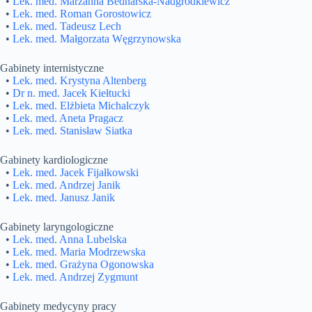
•
Lek. med. Marzanna Bednarska-Nadgrodkiewicz
•
Lek. med. Roman Gorostowicz
•
Lek. med. Tadeusz Lech
•
Lek. med. Małgorzata Węgrzynowska
Gabinety internistyczne
•
Lek. med. Krystyna Altenberg
•
Dr n. med. Jacek Kiełtucki
•
Lek. med. Elżbieta Michalczyk
•
Lek. med. Aneta Pragacz
•
Lek. med. Stanisław Siatka
Gabinety kardiologiczne
•
Lek. med. Jacek Fijałkowski
•
Lek. med. Andrzej Janik
•
Lek. med. Janusz Janik
Gabinety laryngologiczne
•
Lek. med. Anna Lubelska
•
Lek. med. Maria Modrzewska
•
Lek. med. Grażyna Ogonowska
•
Lek. med. Andrzej Zygmunt
Gabinety medycyny pracy