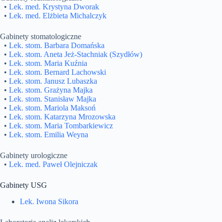
•
Lek. med. Krystyna Dworak
•
Lek. med. Elżbieta Michalczyk
Gabinety stomatologiczne
•
Lek. stom. Barbara Domańska
•
Lek. stom. Aneta Jeż-Stachniak (Szydłów)
•
Lek. stom. Maria Kuźnia
•
Lek. stom. Bernard Lachowski
•
Lek. stom. Janusz Lubaszka
•
Lek. stom. Grażyna Majka
•
Lek. stom. Stanisław Majka
•
Lek. stom. Mariola Maksoń
•
Lek. stom. Katarzyna Mrozowska
•
Lek. stom. Maria Tombarkiewicz
•
Lek. stom. Emilia Weyna
Gabinety urologiczne
•
Lek. med. Paweł Olejniczak
Gabinety USG
Lek. Iwona Sikora