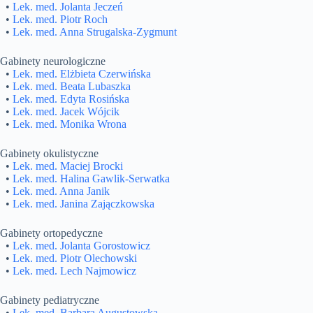
•
Lek. med. Jolanta Jeczeń
•
Lek. med. Piotr Roch
•
Lek. med. Anna Strugalska-Zygmunt
Gabinety neurologiczne
•
Lek. med. Elżbieta Czerwińska
•
Lek. med. Beata Lubaszka
•
Lek. med. Edyta Rosińska
•
Lek. med. Jacek Wójcik
•
Lek. med. Monika Wrona
Gabinety okulistyczne
•
Lek. med. Maciej Brocki
•
Lek. med. Halina Gawlik-Serwatka
•
Lek. med. Anna Janik
•
Lek. med. Janina Zajączkowska
Gabinety ortopedyczne
•
Lek. med. Jolanta Gorostowicz
•
Lek. med. Piotr Olechowski
•
Lek. med. Lech Najmowicz
Gabinety pediatryczne
•
Lek. med. Barbara Augustowska