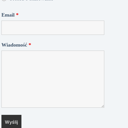
Email
*
Wiadomość
*