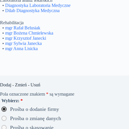
Laboratoria analiz lekarskich
•
Diagnostyka Laboratoria Medyczne
•
Dilab Diagnostyka Medyczna
Rehabilitacja
•
mgr Rafał Belusiak
•
mgr Bożena Chmielewska
•
mgr Krzysztof Janecki
•
mgr Sylwia Janecka
•
mgr Anna Lisicka
Dodaj - Zmień - Usuń
Pola oznaczone znakiem
*
są wymagane
Wybierz:
*
Prośba o dodanie firmy
Prośba o zmianę danych
Prośba o skasowanie