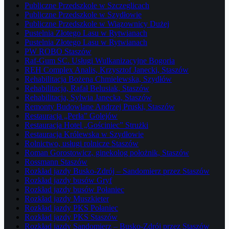
Publiczne Przedszkole w Szczeglicach
Publiczne Przedszkole w Szydłowie
Publiczne Przedszkole w Wiązownicy Dużej
Pustelnia Złotego Lasu w Rytwianach
Pustelnia Złotego Lasu w Rytwianach
PW ROBO Staszów
Raf-Gum SC. Usługi Wulkanizacyjne Bogoria
REH Complex Analis, Krzysztof Janecki, Staszów
Rehabilitacja Bożena Chmielewska, Szydłów
Rehabilitacja, Rafał Belusiak, Staszów
Rehabilitacja, Sylwia Janecka, Staszów
Remonty Budowlane Andrzej Pruski, Staszów
Restauracja „Perła” Golejów
Restauracja Hotel „Gościniec” Strużki
Restauracja Królewska w Szydłowie
Rolnictwo, usługi rolnicze Staszów
Roman Gorostowicz, ginekolog położnik, Staszów
Rossmann Staszów
Rozkład jazdy Busko-Zdrój – Sandomierz przez Staszów
Rozkład jazdy busów Gryf
Rozkład jazdy busów Połaniec
Rozkład jazdy Muszkieter
Rozkład jazdy PKS Połaniec
Rozkład jazdy PKS Staszów
Rozkład jazdy Sandomierz – Busko-Zdrój przez Staszów