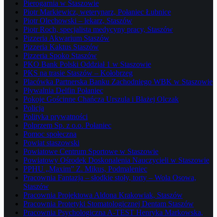
Pierogarnia w Staszowie
Piotr Markiewicz, weterynarz, Połaniec Łubnice
Piotr Olechowski – lekarz, Staszów
Piotr Roch, specjalista medycyny pracy, Staszów
Pizzeria Akwarium Staszów
Pizzeria Kaktus Staszów
Pizzeria Spoko Staszów
PKO Bank Polski Oddział 1 w Staszowie
PKS na trasie Staszów – Kołobrzeg
Placówka Partnerska Banku Zachodniego WBK w Staszowie
Pływalnia Delfin Połaniec
Pokoje Gościnne Chańcza Urszula i Błażej Olczak
Policja
Polityka prywatności
Polprzem Sp. z o.o. Połaniec
Pomoc społeczna
Powiat staszowski
Powiatowe Centrum Sportowe w Staszowie
Powiatowy Ośrodek Doskonalenia Nauczycieli w Staszowie
PPHU „Maxim” Z. Mikus, Podmaleniec
Pracownia Fantazja – słodkie stoły, torty – Wola Osowa,
Staszów
Pracownia Projektowa Aldona Krakowiak, Staszów
Pracownia Protetyki Stomatologicznej Dentam Staszów
Pracownia Psychologiczna A-TEST Henryka Markowska,