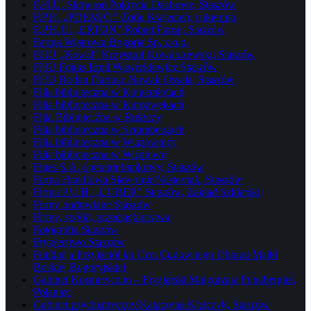
F.H.U. Skowron Pokrycia Dachowe, Staszów
F.P.H. „POEMAT” Zofia Kwiecień, cukiernia
F.P.H.U. „ERTON” Robert Faron, Staszów
Farma Wiatrowa Bogoria Sp. z o.o.
FHU „Kowal” Krzysztof Kowalczewski, Staszów
FHU Fokus Emil Wawrzkiewicz Staszów
FHU Rodan Dariusz Nowak Ossala, Staszów
Filia biblioteczna w Koniemłotach
Filia biblioteczna w Kurozwękach
Filia Biblioteczna w Ruszczy
Filia biblioteczna w Sztombergach
Filia biblioteczna w Wiązownicy
Filia biblioteczna w Wiśniowej
Fines S.A. operator bankowy, Staszów
Firma Handlowa Sławomir Nasternak, Staszów
Firma P.U.H. „CUBER” Staszów, Zakład Szklarski
Firmy budowlane Staszów
Firmy, spółki, przedsiębiorstwa
Fotografia Staszów
Fryzjerstwo Staszów
Fundacja Przyjaciół ku Czci Cudownego Obrazu Matki
Boskiej Bogoryjskiej
Gabinet Kosmetyczno – Fryzjerski Małgorzata Putelbergier,
Połaniec
Gabinet psychiatryczny Katarzyna Kielczyk, Staszów