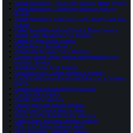
Zakład Remontowo – Budowlany Jarosław Mazur, Rybitwy
Zakład Remontowo – Budowlany Stanisław Walczyk,
Rudniki
Zakład Remontowo-Budowlany „MAL-BUD” Marek Bąk,
Staszów
Zakład Stolarki Budowlanej Zbigniew Mazur, Staszów
Zakład Usług Mieszkaniowych, Połaniec
Zakład Wylęgu Drobiu, Staszów
Żaklina Beauty, Januszkowice
Zarząd Dróg Powiatowych w Staszowie
Zbigniew Jeczeń, lekarz pediatra, specjalista medycyny
rodzinnej, Staszów
Zespół muzyczny Twist, Połaniec
Zespół muzyczny Univers, Oleśnica k. Stopnicy
Zespół Szkół Centrum Kształcenia Rolniczego w Sichowie
Dużym
Zespół Szkół Ekonomicznych w Staszowie
Zespół Szkół w Połańcu
Zespół Szkół w Staszowie
Zespoły muzyczne Staszów i okolice
ZidmaTrans Zbigniew Wiącek, Ossala
Żłobek przy Przedszkolu Nr 8 w Staszowie
ZPHU Dekpol Wojciech Zdziebko, Połaniec
ZPM „Alfa” Adrian Suchojad, Mostki
ZURT Sprzedaż i Usługi RTV Staszów