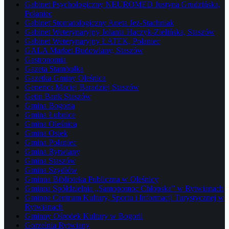
Gabinet Psychologiczny NEUROMED Justyna Grudzińska,
Połaniec
Gabinet Stomatologiczny Aneta Jeż-Stachniak
Gabinet Weterynaryjny Jolanta Haczyk-Zielińska, Staszów
Gabinet Weterynaryjny ŁATEK, Połaniec
GALA Market Budowlany, Staszów
Gastronomia
Gazeta Stambułka
Gazetka Gminy Oleśnica
Generics Maciej Baradziej Staszów
Getin Bank Staszów
Gmina Bogoria
Gmina Łubnice
Gmina Oleśnica
Gmina Osiek
Gmina Połaniec
Gmina Rytwiany
Gmina Staszów
Gmina Szydłów
Gminna Biblioteka Publiczna w Oleśnicy
Gminna Spółdzielnia „Samopomoc Chłopska” w Rytwianach
Gminne Centrum Kultury, Sportu i Informacji Turystycznej w
Rytwianach
Gminny Ośrodek Kultury w Bogorii
Gorzelnia Rytwiany