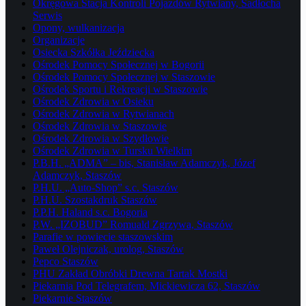
Okręgowa Stacja Kontroli Pojazdów Rytwiany, Sadłocha
Serwis
Opony, wulkanizacja
Organizacje
Osiecka Szkółka Jeździecka
Ośrodek Pomocy Społecznej w Bogorii
Ośrodek Pomocy Społecznej w Staszowie
Ośrodek Sportu i Rekreacji w Staszowie
Ośrodek Zdrowia w Osieku
Ośrodek Zdrowia w Rytwianach
Ośrodek Zdrowia w Staszowie
Ośrodek Zdrowia w Szydłowie
Ośrodek Zdrowia w Tursku Wielkim
P.B.H. „ADMA” – bis, Stanisław Adamczyk, Józef
Adamczyk, Staszów
P.H.U. „Auto-Shop” s.c. Staszów
P.H.U. Szostakdruk Staszów
P.P.H. Haland s.c. Bogoria
P.W. „IZOBUD” Romuald Zgrzywa, Staszów
Parafie w powiecie staszowskim
Paweł Olejniczak, urolog, Staszów
Pepco Staszów
PHU Zakład Obróbki Drewna Tartak Mostki
Piekarnia Pod Telegrafem, Mickiewicza 62, Staszów
Piekarnie Staszów