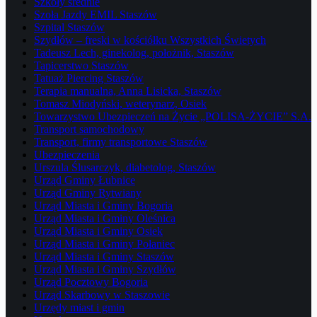
Szkoły średnie
Szoła Jazdy EMIL Staszów
Szpital Staszów
Szydłów – freski w kościółku Wszystkich Świetych
Tadeusz Lech, ginekolog, położnik, Staszów
Tapicerstwo Staszów
Tatuaż Piercing Staszów
Terapia manualna, Anna Lisicka, Staszów
Tomasz Miodyński, weterynarz, Osiek
Towarzystwo Ubezpieczeń na Życie „POLISA-ŻYCIE” S.A.
Transport samochodowy
Transport, firmy transportowe Staszów
Ubezpieczenia
Urszula Ślusarczyk, diabetolog, Staszów
Urząd Gminy Łubnice
Urząd Gminy Rytwiany
Urząd Miasta i Gminy Bogoria
Urząd Miasta i Gminy Oleśnica
Urząd Miasta i Gminy Osiek
Urząd Miasta i Gminy Połaniec
Urząd Miasta i Gminy Staszów
Urząd Miasta i Gminy Szydłów
Urząd Pocztowy Bogoria
Urząd Skarbowy w Staszowie
Urzędy miast i gmin