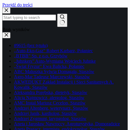
Przejdź do treści
Brak wyników
#9615 (bez tytułu)
„Auto-Eko-Gaz” Robert Karbarz, Połaniec
„BTBB” Sp. z o.o. Grzybów
„Juhnkers” Auto-Wymiana Wojciech Juhnke
„Świat Fryzur” Ewa Balicka, Połaniec
ABC Maluszka Sylwia Domagała, Staszów
Agro-Mar Tadeusz Marczewski, Staszów
AKWEDUKT Zakład Instalacji i Sieci Sanitarnych A.
Kowalik, Staszów
Aleksandra Porębska, dietetyk, Staszów
Alicja Najmowicz, alergolog, Staszów
AMC Instal Mariusz Cecelon, Staszów
Andrzej Altenberg, weterynarz, Staszów
Andrzej Janik, kardiolog, Staszów
Andrzej Zygmunt, laryngolog, Staszów
Aneta i Jarosław Nawroccy, Agroturystyka, Domoradzice
Aneta Pragacz, internista, endokrynolog, Staszów