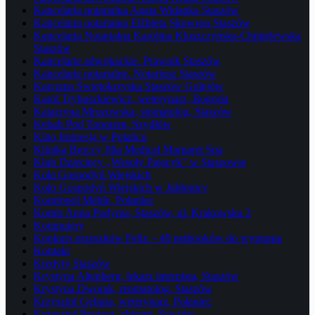
Kancelaria notarialna Agata Widanka Staszów
Kancelaria notarialna Elżbieta Skowron Staszów
Kancelaria Notarialna Karolina Kluszczyńska-Chmielewska
Staszów
Kancelarie adwokackie. Prawnik Staszów
Kancelarie notarialne. Notariusz Staszów
Karczma Świętokrzyska Staszów Golejów
Karol Trybuszkiewicz, weterynarz, Bogoria
Katarzyna Mrozowska, stomatolog, Staszów
Kebab Pod Toporem, Szydłów
Kino Impresja w Połańcu
Klinika Broccy filia Medical Margaret Spa
Klub Dziecięcy „Wesoły Pajacyk” w Staszowie
Koła Gospodyń Wiejskich
Koło Gospodyń Wiejskich w Jabłonicy
Komfopol Meble, Połaniec
Komis Anna Podyma, Staszów, ul. Krakowska 2
Komputery
Konkurs orzeszków Felix – 40 netbooków do wygrania
Kontakt
Kredyty Staszów
Krystyna Altenberg, lekarz internista, Staszów
Krystyna Dworak, reumatolog, Staszów
Krzysztof Gębura, weterynarz, Połaniec
Krzysztof Pragacz, chirurg, Staszów