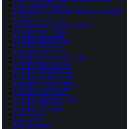
Studio Urody „Metamorfoza” Joanna Siwek, Staszów
Styl Jolanta Matacz, Staszów
Sylwia Bednarczyk, Pracownia Psychologiczna „ARCHE”
Staszów
Szkoła Jazdy ATUT Staszów
Szkoła Jazdy BIAŁA MRÓWKA Staszów
Szkoła Jazdy DRIFT Staszów
Szkoła Jazdy EFEKT Osiek
Szkoła Jazdy ELMOT Bogoria
Szkoła Jazdy LEX Staszów
Szkoła Jazdy LOTUS Osiek
Szkoła Jazdy MACHOWSKI Połaniec
Szkoła Jazdy MIREX Staszów
Szkoła Jazdy MOTOS Połaniec
Szkoła Jazdy POLMOT Staszów
Szkoła Jazdy PROMOT Staszów
Szkoła Jazdy RADCAR Połaniec
Szkoła Jazdy SLAWEK Staszów
Szkoła Jazdy ŻBIK Rytwiany
Szkoła Jazdy ZBYSZEK Szydłów
Szkoła Jazdy ZDZ Staszów
Szkoła Jazdy ZTE Połaniec
Szkolenia i kursy
Szkoły jazdy L
Szkoły podstawowe