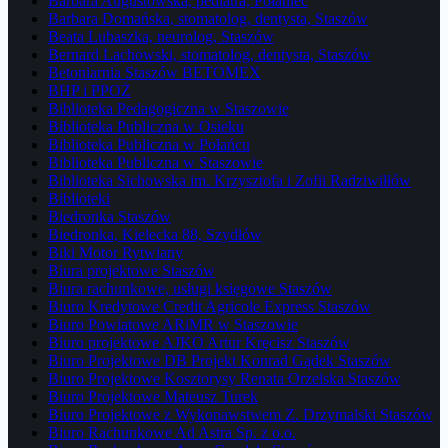
Barbara Augustowska, pediatra, Połaniec
Barbara Domańska, stomatolog, dentysta, Staszów
Beata Lubaszka, neurolog, Staszów
Bernard Lachowski, stomatolog, dentysta, Staszów
Betoniarnia Staszów BETOMEX
BHP i PPOŻ
Biblioteka Pedagogiczna w Staszowie
Biblioteka Publiczna w Osieku
Biblioteka Publiczna w Połańcu
Biblioteka Publiczna w Staszowie
Biblioteka Sichowska im. Krzysztofa i Zofii Radziwiłłów
Biblioteki
Biedronka Staszów
Biedronka, Kielecka 88, Szydłów
Biki Motor Rytwiany
Biura projektowe Staszów
Biura rachunkowe, usługi księgowe Staszów
Biuro Kredytowe Credit Agricole Express Staszów
Biuro Powiatowe ARiMR w Staszowie
Biuro projektowe AJKO Artur Kręcisz Staszów
Biuro Projektowe DB Projekt Konrad Gądek Staszów
Biuro Projektowe Kosztorysy Renata Orzelska Staszów
Biuro Projektowe Mateusz Turek
Biuro Projektowe z Wykonawstwem Z. Drzymalski Staszów
Biuro Rachunkowe Ad Astra Sp. z o.o.