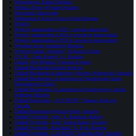
Wienerberger Zakład Oleśnica
Winnica Nowe Wydanie Połaniec
Wrześniak Glassworks
Wulkanizacja Serwis Opon Górski Bogoria
Wybory
Wybory samorządowe 2010 – powiat staszowski
Wybory samorządowe 2014 w powiecie staszowskim
Wybory samorządowe 2018 w powiecie staszowskim
Wynajem sceny estradowej Bogoria
Wypożyczalnia „Domeks”, Pęcławice Górne
Z.U.M. „Auto-Expres” s.c. Staszów
Zajazd „Pod Dębami” Zawidza Łoniów
Zakład Blacharski Kolonia Bogoria
Zakład Blacharsko-Lakierniczy Wacław Wiatrowski, Staszów
Zakład Blacharstwa i Lakiernictwa Pojazdowego Adam
Wawrzkiewicz Sielec
Zakład Blacharstwa i Lakiernictwa Pojazdowego Czesław
Sobiegraj Staszów
Zakład Budowlany „AUSTENIT” Tadeusz Walczyk,
Zawada
Zakład Budowlany Ryszard Figiel, Staszów
Zakład Fryzjerski „Ann” A. Barabasz, Raków
Zakład Fryzjerski „Jasia” Janina Banaś, Staszów
Zakład Fryzjerski „Karolinka” R. Żyła, Bogoria
Zakład Fryzjerski „LAURENT” Karolina Boś, Staszów