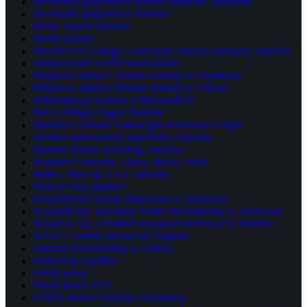
Mechanika pojazdowa Robert Sadłocha, Moszyny
Mechanika pojazdowa Staszów
Media Expert Staszów
Media lokalne
MERIDIAN Usługi Geodezyjne Maciej Sochacki, Staszów
Miejscowości Ziemi Staszowskiej
Miejsko-Gminne Centrum Kultury w Szydłowie
Miejsko-Gminny Ośrodek Kultury w Osieku
Mikołajkowy konkurs z Microsoftem
MKS Olimpia Pogoń Staszów
Mobilne Centrum Animacyjno-Eventowe Frajda
Monika Ramos-Bort, psychiatra, Staszów
Monika Wrona, neurolog, Staszów
Montanex Staszów – okna, drzwi, rolety
Multi – Max Sp. z o.o. Staszów
Muzea i izby pamięci
Niepubliczna Szkoła Muzyczna w Staszowie
Niepubliczny Specjalny Punkt Przedszkolny w Staszowie
NOWAX Sp. j. Producent pokryć dachowych, Staszów
NZOZ Centrum Medyczne Połaniec
Oddział Przedszkolny w Dobrej
Odkrywaj Szydłów
Oferty pracy
Oferty pracy PUP
OFMA Marek Porębski, Korytnica