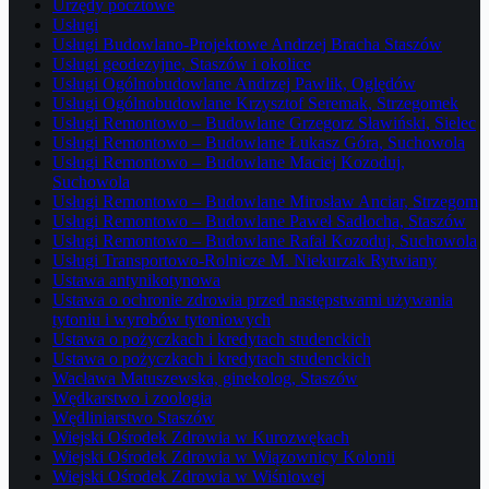
Urzędy pocztowe
Usługi
Usługi Budowlano-Projektowe Andrzej Bracha Staszów
Usługi geodezyjne, Staszów i okolice
Usługi Ogólnobudowlane Andrzej Pawlik, Oględów
Usługi Ogólnobudowlane Krzysztof Seremak, Strzegomek
Usługi Remontowo – Budowlane Grzegorz Sławiński, Sielec
Usługi Remontowo – Budowlane Łukasz Góra, Suchowola
Usługi Remontowo – Budowlane Maciej Kozoduj,
Suchowola
Usługi Remontowo – Budowlane Mirosław Anciar, Strzegom
Usługi Remontowo – Budowlane Paweł Sadłocha, Staszów
Usługi Remontowo – Budowlane Rafał Kozoduj, Suchowola
Usługi Transportowo-Rolnicze M. Niekurzak Rytwiany
Ustawa antynikotynowa
Ustawa o ochronie zdrowia przed następstwami używania
tytoniu i wyrobów tytoniowych
Ustawa o pożyczkach i kredytach studenckich
Ustawa o pożyczkach i kredytach studenckich
Wacława Matuszewska, ginekolog, Staszów
Wędkarstwo i zoologia
Wędliniarstwo Staszów
Wiejski Ośrodek Zdrowia w Kurozwękach
Wiejski Ośrodek Zdrowia w Wiązownicy Kolonii
Wiejski Ośrodek Zdrowia w Wiśniowej