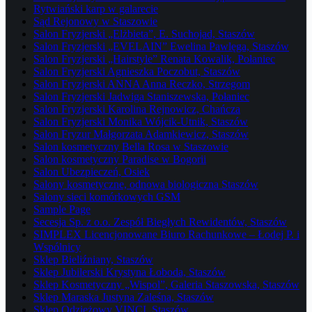
Rytwiański karp w galarecie
Sąd Rejonowy w Staszowie
Salon Fryzjerski „Elżbieta”, E. Suchojad, Staszów
Salon Fryzjerski „EVELAIN” Ewelina Pawlęga, Staszów
Salon Fryzjerski „Hairstyle” Renata Kowalik, Połaniec
Salon Fryzjerski Agnieszka Poczobut, Staszów
Salon Fryzjerski ANNA Anna Reczko, Strzegom
Salon Fryzjerski Jadwiga Staniszewska, Połaniec
Salon Fryzjerski Karolina Rejnowicz, Chańcza
Salon Fryzjerski Monika Wójcik-Utnik, Staszów
Salon Fryzur Małgorzata Adamkiewicz, Staszów
Salon kosmetyczny Bella Rosa w Staszowie
Salon kosmetyczny Paradise w Bogorii
Salon Ubezpieczeń, Osiek
Salony kosmetyczne, odnowa biologiczna Staszów
Salony sieci komórkowych GSM
Sample Page
Secesja Sp. z o.o. Zespół Biegłych Rewidentów, Staszów
SIMPLEX Licencjonowane Biuro Rachunkowe – Łodej P. i
Wspólnicy
Sklep Bieliźniany, Staszów
Sklep Jubilerski Krystyna Łoboda, Staszów
Sklep Kosmetyczny „Wispol”, Galeria Staszowska, Staszów
Sklep Maraska Justyna Zaleśna, Staszów
Sklep Odzieżowy VINCI, Staszów