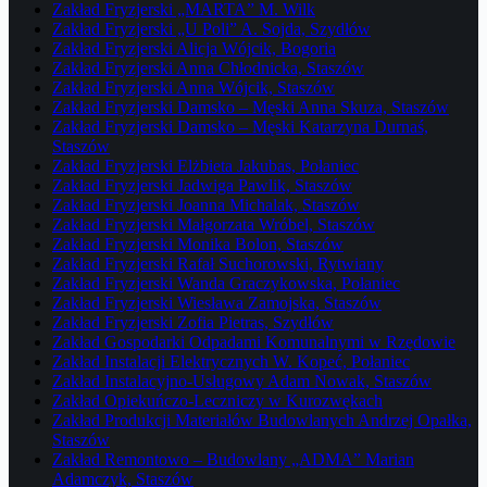
Zakład Fryzjerski „MARTA” M. Wilk
Zakład Fryzjerski „U Poli” A. Sojda, Szydłów
Zakład Fryzjerski Alicja Wójcik, Bogoria
Zakład Fryzjerski Anna Chłodnicka, Staszów
Zakład Fryzjerski Anna Wójcik, Staszów
Zakład Fryzjerski Damsko – Męski Anna Skuza, Staszów
Zakład Fryzjerski Damsko – Męski Katarzyna Durnaś,
Staszów
Zakład Fryzjerski Elżbieta Jakubas, Połaniec
Zakład Fryzjerski Jadwiga Pawlik, Staszów
Zakład Fryzjerski Joanna Michalak, Staszów
Zakład Fryzjerski Małgorzata Wróbel, Staszów
Zakład Fryzjerski Monika Bolon, Staszów
Zakład Fryzjerski Rafał Suchorowski, Rytwiany
Zakład Fryzjerski Wanda Graczykowska, Połaniec
Zakład Fryzjerski Wiesława Zamojska, Staszów
Zakład Fryzjerski Zofia Pietras, Szydłów
Zakład Gospodarki Odpadami Komunalnymi w Rzędowie
Zakład Instalacji Elektrycznych W. Kopeć, Połaniec
Zakład Instalacyjno-Usługowy Adam Nowak, Staszów
Zakład Opiekuńczo-Leczniczy w Kurozwękach
Zakład Produkcji Materiałów Budowlanych Andrzej Opałka,
Staszów
Zakład Remontowo – Budowlany „ADMA” Marian
Adamczyk, Staszów