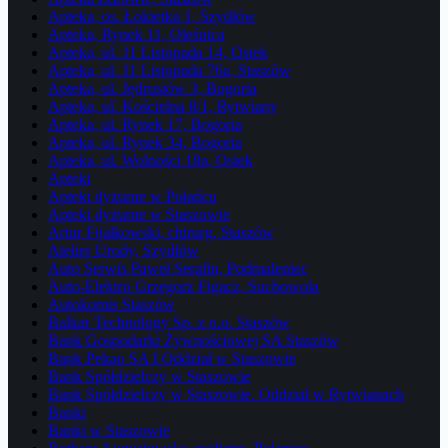
Apteka, os. Łokietka 1, Szydłów
Apteka, Rynek 11, Oleśnica
Apteka, ul. 11 Listopada 14, Osiek
Apteka, ul. 11 Listopada 76a, Staszów
Apteka, ul. Jędrusiów 3, Bogoria
Apteka, ul. Kościelna 8/1, Rytwiany
Apteka, ul. Rynek 17, Bogoria
Apteka, ul. Rynek 34, Bogoria
Apteka, ul. Wolności 18a, Osiek
Apteki
Apteki dyżurne w Połańcu
Apteki dyżurne w Staszowie
Artur Fijałkowski, chirurg, Staszów
Atelier Urody, Szydłów
Auto Serwis Paweł Serafin, Podmaleniec
Auto-Elektro Grzegorz Figacz, Suchowola
Autokomis Staszów
Balkar Technology Sp. z o.o. Staszów
Bank Gospodarki Żywnościowej SA Staszów
Bank Pekao SA I Oddział w Staszowie
Bank Spółdzielczy w Staszowie
Bank Spółdzielczy w Staszowie. Oddział w Rytwianach
Banki
Banki w Staszowie