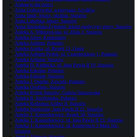
Animacje dla dzieci
Anna Goliczewska, weterynarz, Szydłów
Anna Janik, lekarz, okulista, Staszów
Anna Lubelska, lekarz, Staszów
Anna Strugalska-Zygmunt, lekarz medycyny pracy, Staszów
Apteka A. Wiktorowska, ul. Złota 2, Staszów
Apteka Aloes, Koniemłoty
Apteka Apfarm, Połaniec
Apteka Arnika, ul. Rynek 13, Osiek
Apteka Artfarm Prolek, ul. Czarnieckiego 1, Połaniec
Apteka Artfarm, Staszów
Apteka D. Kiełtucka, ul. Jana Pawła II 10, Staszów
Apteka Eskulap, Połaniec
Apteka Eskulap, Staszów
Apteka J. Ostafin, Zawada, Połaniec
Apteka Osobista, Staszów
Apteka Prolek Staszów, Galeria Staszowska
Apteka R. Szerłomska, Połaniec
Apteka Rodzinna Amber II, Staszów
Apteka Społeczna, Jana Pawła II 22, Staszów
Apteka T. Kasperkiewicz, Rynek 30, Staszów
Apteka T. Kasperkiewicz, ul. Jana Pawła II 23, Staszów
Apteka T. Kasperkiewicz, ul. Konstytucji 3 Maja 10c,
Staszów
Apteka Zdrowie, Staszów