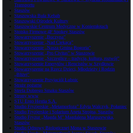
Transportu
Staszów
Staszowska Buła Kebab
Staszowski Ośrodek Kultury
Staszowskie Centrum Medyczne w Koniemłotach
Stoisko Firmowe 4F Spokey Staszów
Stowarzyszenie „Buczyna”
Stowarzyszenie „Nad Ciekącą”
Stowarzyszenie „Nasza Gmina Bogoria”
Stowarzyszenie „Pro Civitas” w Staszowie
Stowarzyszenie „Szczeglice – tradycja, kultura, rozwój”
Stowarzyszenie Emerytów i Rencistów w Szydłowie
Stowarzyszenie na Rzecz Dzieci, Młodzieży i Rodzin
„Bliżej”
Stowarzyszenie Przyjaciół Łubnic
Straże pożarne
Strefa Dobrego Smaku Staszów
Strony www
STU Ergo Hestia S.A.
Studio Fryzjerskie „Metamorfoza” Edyta Walczyk, Połaniec
Studio Fryzjerskie i Solarium Aneta Strojna, Staszów
Studio Fryzur „Magda M” Magdalena Maruszewska,
Staszów
Studio Odnowy Biologicznej Mona w Staszowie