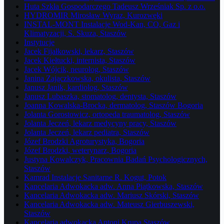
Huta Szkła Gospodarczego Tadeusz Wrześniak Sp. z o.o.
HYDROMIR Mirosław Wyraz, Kurozwęki
INSTAL-MONT Instalacje Wod-Kan, CO, Gaz i
Klimatyzacji, S. Skuza, Staszów
Instytucje
Jacek Fijałkowski, lekarz, Staszów
Jacek Kiełtucki, internista, Staszów
Jacek Wójcik, neurolog, Staszów
Janina Zajączkowska, okulista, Staszów
Janusz Janik, kardiolog, Staszów
Janusz Lubaszka, stomatolog, dentysta, Staszów
Joanna Kowalska-Brocka, dermatolog, Staszów Bogoria
Jolanta Gorostowicz, ortopeda traumatolog, Staszów
Jolanta Jeczeń, lekarz medycyny pracy, Staszów
Jolanta Jeczeń, lekarz pediatra, Staszów
Józef Brodzki Agroturystyka, Bogoria
Józef Brodzki, weterynarz, Bogoria
Justyna Kowalczyk, Pracownia Badań Psychologicznych,
Staszów
Kamrad Instalacje Sanitarne R. Kogut, Potok
Kancelaria Adwokacka adw. Anna Piątkowska, Staszów
Kancelaria Adwokacka adw. Mariusz Skórski, Staszów
Kancelaria Adwokacka adw. Mateusz Gierbuszewski,
Staszów
Kancelaria adwokacka Antoni Krupa Staszów