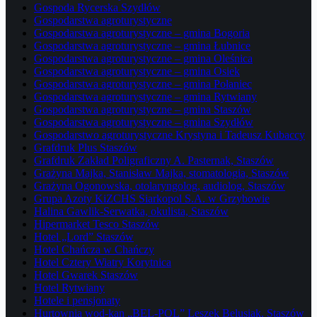
Gospoda Rycerska Szydłów
Gospodarstwa agroturystyczne
Gospodarstwa agroturystyczne – gmina Bogoria
Gospodarstwa agroturystyczne – gmina Łubnice
Gospodarstwa agroturystyczne – gmina Oleśnica
Gospodarstwa agroturystyczne – gmina Osiek
Gospodarstwa agroturystyczne – gmina Połaniec
Gospodarstwa agroturystyczne – gmina Rytwiany
Gospodarstwa agroturystyczne – gmina Staszów
Gospodarstwa agroturystyczne – gmina Szydłów
Gospodarstwo agroturystyczne Krystyna i Tadeusz Kubaccy
Grafdruk Plus Staszów
Grafdruk Zakład Poligraficzny A. Pasternak, Staszów
Grażyna Majka, Stanisław Majka, stomatologia, Staszów
Grażyna Ogonowska, otolaryngolog, audiolog, Staszów
Grupa Azoty KiZCHS Siarkopol S.A. w Grzybowie
Halina Gawlik-Serwatka, okulista, Staszów
Hipermarket Tesco Staszów
Hotel „Lord” Staszów
Hotel Chańcza w Chańczy
Hotel Cztery Wiatry Korytnica
Hotel Gwarek Staszów
Hotel Rytwiany
Hotele i pensjonaty
Hurtownia wod-kan „BEL-POL” Leszek Belusiak, Staszów