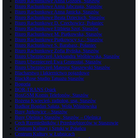
Biuro Rachunkowe Anna Gozdek, Staszów
Biuro Rachunkowe Anna Jabczuga, Staszów
Biuro Rachunkowe Anna Janicka, Staszów
Biuro Rachunkowe Beata Dzieciuch, Staszów
Biuro Rachunkowe D. Czechowicz, Połaniec
Biuro Rachunkowe Elżbieta Szot, Staszów
Biuro Rachunkowe M. Piątkowska, Staszów
Biuro Rachunkowe Piątkowscy s.c., Staszów
Biuro Rachunkowe S. Barabasz, Połaniec
Biuro Rachunkowe Zofia Ryńska, Staszów
Biuro Ubezpieczeń Aleksandra Wróblewska, Staszów
Biuro Ubezpieczeń Ewa Gronostaj, Staszów
Biuro Ubezpieczeń Mateusz Staszewski Staszów
Blacharstwo i lakiernictwo pojazdowe
BlackRose Studio Tatuażu Staszów
Bogoria
BOR-TRANS Osiek
BoxGSM Komis Telefonów, Staszów
Bożena Kwiecień, radiolog, usg, Staszów
Budkor Bogdan Sałata, Wola Wiśniowska
Busy Jurkowice – Staszów
Busy Oleśnica Staszów, Staszów – Oleśnica
Cech Rzemieślników i Przedsiębiorców w Staszowie
Centrum Kultury i Sztuki w Połańcu
Centrum Kultury w Łubnicach