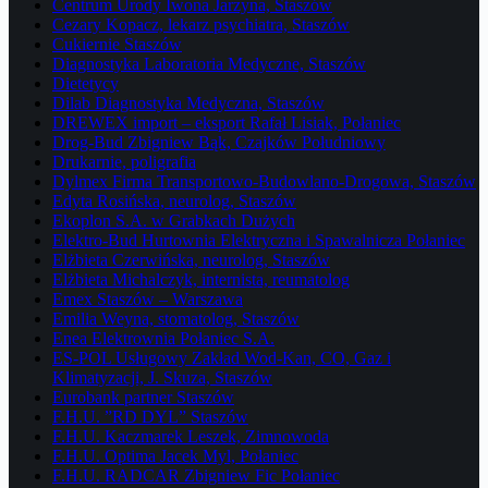
Centrum Urody Iwona Jarzyna, Staszów
Cezary Kopacz, lekarz psychiatra, Staszów
Cukiernie Staszów
Diagnostyka Laboratoria Medyczne, Staszów
Dietetycy
Dilab Diagnostyka Medyczna, Staszów
DREWEX import – eksport Rafał Lisiak, Połaniec
Drog-Bud Zbigniew Bąk, Czajków Południowy
Drukarnie, poligrafia
Dylmex Firma Transportowo-Budowlano-Drogowa, Staszów
Edyta Rosińska, neurolog, Staszów
Ekoplon S.A. w Grabkach Dużych
Elektro-Bud Hurtownia Elektryczna i Spawalnicza Połaniec
Elżbieta Czerwińska, neurolog, Staszów
Elżbieta Michalczyk, internista, reumatolog
Emex Staszów – Warszawa
Emilia Weyna, stomatolog, Staszów
Enea Elektrownia Połaniec S.A.
ES-POL Usługowy Zakład Wod-Kan, CO, Gaz i
Klimatyzacji, J. Skuza, Staszów
Eurobank partner Staszów
F.H.U. ”RD DYL” Staszów
F.H.U. Kaczmarek Leszek, Zimnowoda
F.H.U. Optima Jacek Myl, Połaniec
F.H.U. RADCAR Zbigniew Fic Połaniec