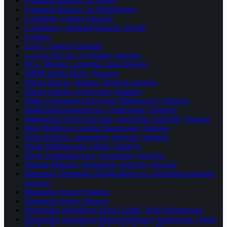
Lombard Staszów, ul. Długa
Lombard Staszów, ul. Piłsudskiego
Lombardy, komisy Staszów
Loombard – lombard Staszów, Rynek
Łubnice
Łucja i Andrzej Banasik
Lucyna Nowak, psychiatra, Staszów
M.G. Montaż i sprzedaż opon Bogoria
M&M Studio Mody, Staszów
Maciej Brocki, okulista, Bogoria Staszów
Maciej Dulęba, weterynarz, Połaniec
Mała Gastronomia Krzysztof Malanowicz, Staszów
Małgorzata Banachewicz, weterynarz, Stopnica
Małgorzata Węgrzynowska, ginekolog, położnik, Staszów
Mały Robinson Galeria Staszowska, Staszów
Maria Kuźnia, stomatolog, dentysta, Staszów
Maria Modrzewska, lekarz, Staszów
Maria Tombarkiewicz, stomatolog, Staszów
Mariola Maksoń, stomatolog, dentysta, Staszów
Marzanna Bednarska-Nadgrodkiewicz, ginekolog położnik,
Staszów
Mazagum Opony Połaniec
Mazagum Opony Staszów
Mechanika pojazdowa Jacek Cieślik, Wola Wiśniowska
Mechanika pojazdowa Marcin Nieckarz, Suchowola, Osiek