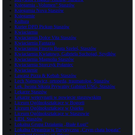
Księgarnia „Volumen” Staszów
Księgarnia Nova Staszów
Księgarnie
Kultura
Kurier DPD Pickup Staszów
Kwiaciarnia
Kwiaciarnia Dolce Vita Staszów
Kwiaciarnia Fantazja
Kwiaciarnia Finezja Beata Szeleś, Staszów
Kwiaciarnia Kwiatowo, Gabriela Suchojad, Szydłów
Kwiaciarnia Magnolia Staszów
Kwiaciarnia Storczyk Połaniec
Kwiaciarnie
Lawasz Pizza & Kebab Staszów
Lech Najmowicz, ortopeda, traumatolog, Staszów
Lek. Iwona Sikora Prywatny Gabinet USG, Staszów
Lekarze Staszów
Lekarze weterynarii w powiecie staszowskim
Liceum Ogólnokształcące w Bogorii
Liceum Ogólnokształcące w Osieku
Liceum Ogólnokształcące w Staszowie
LIDL Staszów
Lokalna Grupa Działania „Białe Ługi”
Lokalna Organizacja Turystyczna „Czym chata bogata”