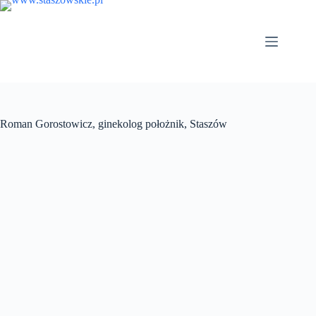
Przejdź
do
treści
Roman Gorostowicz, ginekolog położnik, Staszów