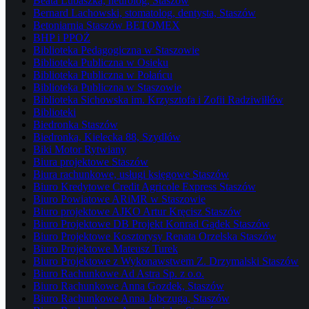
Beata Lubaszka, neurolog, Staszów
Bernard Lachowski, stomatolog, dentysta, Staszów
Betoniarnia Staszów BETOMEX
BHP i PPOŻ
Biblioteka Pedagogiczna w Staszowie
Biblioteka Publiczna w Osieku
Biblioteka Publiczna w Połańcu
Biblioteka Publiczna w Staszowie
Biblioteka Sichowska im. Krzysztofa i Zofii Radziwiłłów
Biblioteki
Biedronka Staszów
Biedronka, Kielecka 88, Szydłów
Biki Motor Rytwiany
Biura projektowe Staszów
Biura rachunkowe, usługi księgowe Staszów
Biuro Kredytowe Credit Agricole Express Staszów
Biuro Powiatowe ARiMR w Staszowie
Biuro projektowe AJKO Artur Kręcisz Staszów
Biuro Projektowe DB Projekt Konrad Gądek Staszów
Biuro Projektowe Kosztorysy Renata Orzelska Staszów
Biuro Projektowe Mateusz Turek
Biuro Projektowe z Wykonawstwem Z. Drzymalski Staszów
Biuro Rachunkowe Ad Astra Sp. z o.o.
Biuro Rachunkowe Anna Gozdek, Staszów
Biuro Rachunkowe Anna Jabczuga, Staszów