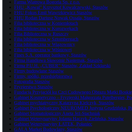
Farma Wiatrowa Bogoria Sp. z o.o.
FHU „Kowal” Krzysztof Kowalczewski, Staszów
FHU Fokus Emil Wawrzkiewicz Staszów
FHU Rodan Dariusz Nowak Ossala, Staszów
Filia biblioteczna w Koniemłotach
Filia biblioteczna w Kurozwękach
Filia Biblioteczna w Ruszczy
Filia biblioteczna w Sztombergach
Filia biblioteczna w Wiązownicy
Filia biblioteczna w Wiśniowej
Fines S.A. operator bankowy, Staszów
Firma Handlowa Sławomir Nasternak, Staszów
Firma P.U.H. „CUBER” Staszów, Zakład Szklarski
Firmy budowlane Staszów
Firmy, spółki, przedsiębiorstwa
Fotografia Staszów
Fryzjerstwo Staszów
Fundacja Przyjaciół ku Czci Cudownego Obrazu Matki Boskiej
Gabinet Kosmetyczno – Fryzjerski Małgorzata Putelbergier, Po
Gabinet psychiatryczny Katarzyna Kielczyk, Staszów
Gabinet Psychologiczny NEUROMED Justyna Grudzińska, Po
Gabinet Stomatologiczny Aneta Jeż-Stachniak
Gabinet Weterynaryjny Jolanta Haczyk-Zielińska, Staszów
Gabinet Weterynaryjny ŁATEK, Połaniec
GALA Market Budowlany, Staszów