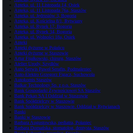
Apteka, ul. 11 Listopada 14, Osiek
Apteka, ul. 11 Listopada 76a, Staszów
Apteka, ul. Jędrusiów 3, Bogoria
Apteka, ul. Kościelna 8/1, Rytwiany
Apteka, ul. Rynek 17, Bogoria
Apteka, ul. Rynek 34, Bogoria
Apteka, ul. Wolności 18a, Osiek
Apteki
Apteki dyżurne w Połańcu
Apteki dyżurne w Staszowie
Artur Fijałkowski, chirurg, Staszów
Atelier Urody, Szydłów
Auto Serwis Paweł Serafin, Podmaleniec
Auto-Elektro Grzegorz Figacz, Suchowola
Autokomis Staszów
Balkar Technology Sp. z o.o. Staszów
Bank Gospodarki Żywnościowej SA Staszów
Bank Pekao SA I Oddział w Staszowie
Bank Spółdzielczy w Staszowie
Bank Spółdzielczy w Staszowie. Oddział w Rytwianach
Banki
Banki w Staszowie
Barbara Augustowska, pediatra, Połaniec
Barbara Domańska, stomatolog, dentysta, Staszów