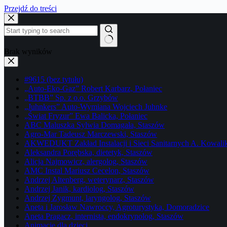
Przejdź do treści
Brak wyników
#9615 (bez tytułu)
„Auto-Eko-Gaz” Robert Karbarz, Połaniec
„BTBB” Sp. z o.o. Grzybów
„Juhnkers” Auto-Wymiana Wojciech Juhnke
„Świat Fryzur” Ewa Balicka, Połaniec
ABC Maluszka Sylwia Domagała, Staszów
Agro-Mar Tadeusz Marczewski, Staszów
AKWEDUKT Zakład Instalacji i Sieci Sanitarnych A. Kowali
Aleksandra Porębska, dietetyk, Staszów
Alicja Najmowicz, alergolog, Staszów
AMC Instal Mariusz Cecelon, Staszów
Andrzej Altenberg, weterynarz, Staszów
Andrzej Janik, kardiolog, Staszów
Andrzej Zygmunt, laryngolog, Staszów
Aneta i Jarosław Nawroccy, Agroturystyka, Domoradzice
Aneta Pragacz, internista, endokrynolog, Staszów
Animacje dla dzieci