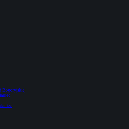
 Bogoryjskiej
łaniec
łaniec