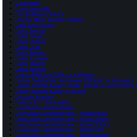
Gastronomia
Gazeta Stambułka
Gazetka Gminy Oleśnica
Generics Maciej Baradziej Staszów
Getin Bank Staszów
Gmina Bogoria
Gmina Łubnice
Gmina Oleśnica
Gmina Osiek
Gmina Połaniec
Gmina Rytwiany
Gmina Staszów
Gmina Szydłów
Gminna Biblioteka Publiczna w Oleśnicy
Gminna Spółdzielnia „Samopomoc Chłopska” w Rytwianach
Gminne Centrum Kultury, Sportu i Informacji Turystycznej w
Gminny Ośrodek Kultury w Bogorii
Gorzelnia Rytwiany
Gospoda Rycerska Szydłów
Gospodarstwa agroturystyczne
Gospodarstwa agroturystyczne – gmina Bogoria
Gospodarstwa agroturystyczne – gmina Łubnice
Gospodarstwa agroturystyczne – gmina Oleśnica
Gospodarstwa agroturystyczne – gmina Osiek
Gospodarstwa agroturystyczne – gmina Połaniec