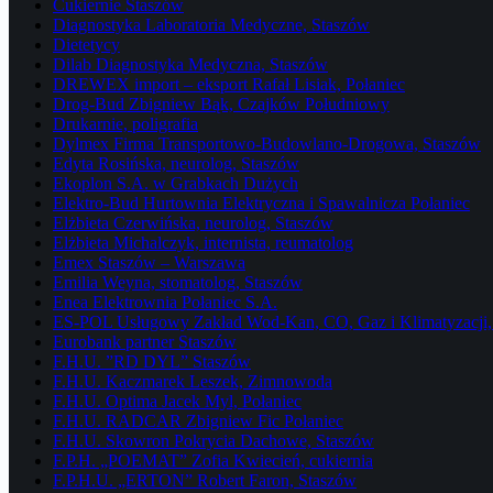
Cukiernie Staszów
Diagnostyka Laboratoria Medyczne, Staszów
Dietetycy
Dilab Diagnostyka Medyczna, Staszów
DREWEX import – eksport Rafał Lisiak, Połaniec
Drog-Bud Zbigniew Bąk, Czajków Południowy
Drukarnie, poligrafia
Dylmex Firma Transportowo-Budowlano-Drogowa, Staszów
Edyta Rosińska, neurolog, Staszów
Ekoplon S.A. w Grabkach Dużych
Elektro-Bud Hurtownia Elektryczna i Spawalnicza Połaniec
Elżbieta Czerwińska, neurolog, Staszów
Elżbieta Michalczyk, internista, reumatolog
Emex Staszów – Warszawa
Emilia Weyna, stomatolog, Staszów
Enea Elektrownia Połaniec S.A.
ES-POL Usługowy Zakład Wod-Kan, CO, Gaz i Klimatyzacji, 
Eurobank partner Staszów
F.H.U. ”RD DYL” Staszów
F.H.U. Kaczmarek Leszek, Zimnowoda
F.H.U. Optima Jacek Myl, Połaniec
F.H.U. RADCAR Zbigniew Fic Połaniec
F.H.U. Skowron Pokrycia Dachowe, Staszów
F.P.H. „POEMAT” Zofia Kwiecień, cukiernia
F.P.H.U. „ERTON” Robert Faron, Staszów