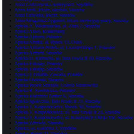
Anna Goliczewska, weterynarz, Szydłów
Anna Janik, lekarz, okulista, Staszów
Anna Lubelska, lekarz, Staszów
Anna Strugalska-Zygmunt, lekarz medycyny pracy, Staszów
Apteka A. Wiktorowska, ul. Złota 2, Staszów
Apteka Aloes, Koniemłoty
Apteka Apfarm, Połaniec
Apteka Arnika, ul. Rynek 13, Osiek
Apteka Artfarm Prolek, ul. Czarnieckiego 1, Połaniec
Apteka Artfarm, Staszów
Apteka D. Kiełtucka, ul. Jana Pawła II 10, Staszów
Apteka Eskulap, Połaniec
Apteka Eskulap, Staszów
Apteka J. Ostafin, Zawada, Połaniec
Apteka Osobista, Staszów
Apteka Prolek Staszów, Galeria Staszowska
Apteka R. Szerłomska, Połaniec
Apteka Rodzinna Amber II, Staszów
Apteka Społeczna, Jana Pawła II 22, Staszów
Apteka T. Kasperkiewicz, Rynek 30, Staszów
Apteka T. Kasperkiewicz, ul. Jana Pawła II 23, Staszów
Apteka T. Kasperkiewicz, ul. Konstytucji 3 Maja 10c, Staszów
Apteka Zdrowie, Staszów
Apteka, os. Łokietka 1, Szydłów
Apteka, Rynek 11, Oleśnica