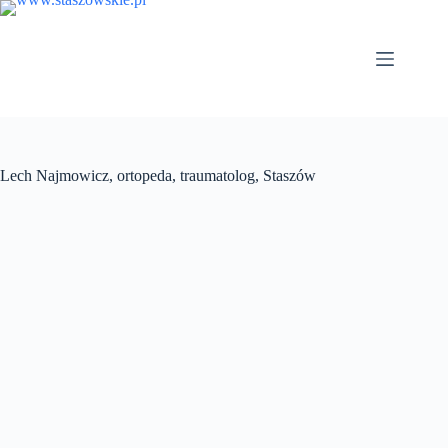
Przejdź
do
treści
Lech Najmowicz, ortopeda, traumatolog, Staszów