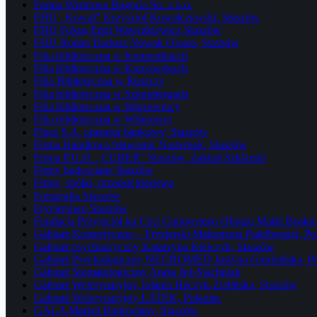
Farma Wiatrowa Bogoria Sp. z o.o.
FHU „Kowal” Krzysztof Kowalczewski, Staszów
FHU Fokus Emil Wawrzkiewicz Staszów
FHU Rodan Dariusz Nowak Ossala, Staszów
Filia biblioteczna w Koniemłotach
Filia biblioteczna w Kurozwękach
Filia Biblioteczna w Ruszczy
Filia biblioteczna w Sztombergach
Filia biblioteczna w Wiązownicy
Filia biblioteczna w Wiśniowej
Fines S.A. operator bankowy, Staszów
Firma Handlowa Sławomir Nasternak, Staszów
Firma P.U.H. „CUBER” Staszów, Zakład Szklarski
Firmy budowlane Staszów
Firmy, spółki, przedsiębiorstwa
Fotografia Staszów
Fryzjerstwo Staszów
Fundacja Przyjaciół ku Czci Cudownego Obrazu Matki Boskiej
Gabinet Kosmetyczno – Fryzjerski Małgorzata Putelbergier, Po
Gabinet psychiatryczny Katarzyna Kielczyk, Staszów
Gabinet Psychologiczny NEUROMED Justyna Grudzińska, Po
Gabinet Stomatologiczny Aneta Jeż-Stachniak
Gabinet Weterynaryjny Jolanta Haczyk-Zielińska, Staszów
Gabinet Weterynaryjny ŁATEK, Połaniec
GALA Market Budowlany, Staszów