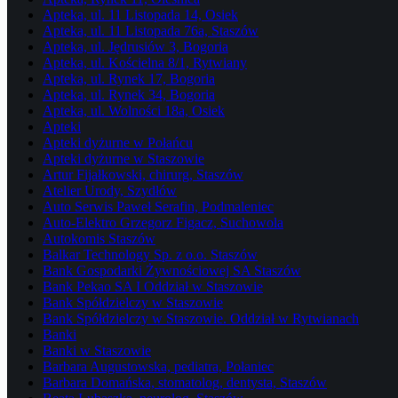
Apteka, ul. 11 Listopada 14, Osiek
Apteka, ul. 11 Listopada 76a, Staszów
Apteka, ul. Jędrusiów 3, Bogoria
Apteka, ul. Kościelna 8/1, Rytwiany
Apteka, ul. Rynek 17, Bogoria
Apteka, ul. Rynek 34, Bogoria
Apteka, ul. Wolności 18a, Osiek
Apteki
Apteki dyżurne w Połańcu
Apteki dyżurne w Staszowie
Artur Fijałkowski, chirurg, Staszów
Atelier Urody, Szydłów
Auto Serwis Paweł Serafin, Podmaleniec
Auto-Elektro Grzegorz Figacz, Suchowola
Autokomis Staszów
Balkar Technology Sp. z o.o. Staszów
Bank Gospodarki Żywnościowej SA Staszów
Bank Pekao SA I Oddział w Staszowie
Bank Spółdzielczy w Staszowie
Bank Spółdzielczy w Staszowie. Oddział w Rytwianach
Banki
Banki w Staszowie
Barbara Augustowska, pediatra, Połaniec
Barbara Domańska, stomatolog, dentysta, Staszów