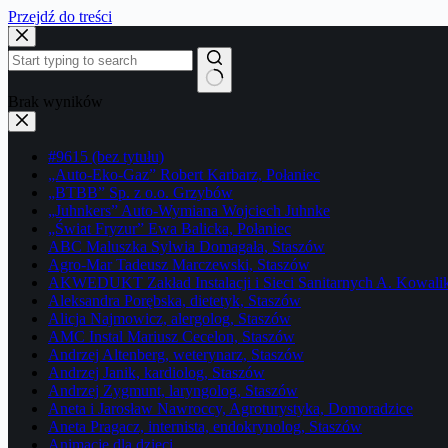
Przejdź do treści
Brak wyników
#9615 (bez tytułu)
„Auto-Eko-Gaz” Robert Karbarz, Połaniec
„BTBB” Sp. z o.o. Grzybów
„Juhnkers” Auto-Wymiana Wojciech Juhnke
„Świat Fryzur” Ewa Balicka, Połaniec
ABC Maluszka Sylwia Domagała, Staszów
Agro-Mar Tadeusz Marczewski, Staszów
AKWEDUKT Zakład Instalacji i Sieci Sanitarnych A. Kowali
Aleksandra Porębska, dietetyk, Staszów
Alicja Najmowicz, alergolog, Staszów
AMC Instal Mariusz Cecelon, Staszów
Andrzej Altenberg, weterynarz, Staszów
Andrzej Janik, kardiolog, Staszów
Andrzej Zygmunt, laryngolog, Staszów
Aneta i Jarosław Nawroccy, Agroturystyka, Domoradzice
Aneta Pragacz, internista, endokrynolog, Staszów
Animacje dla dzieci