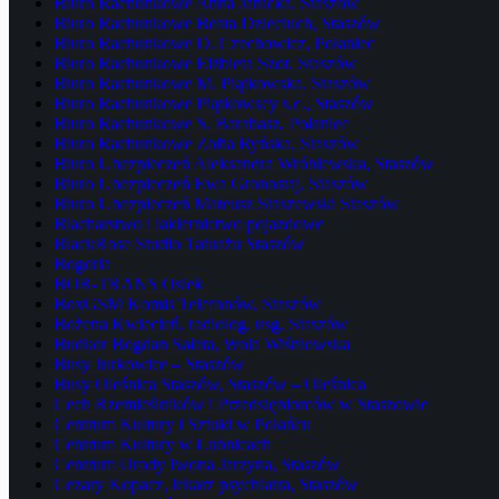
Biuro Rachunkowe Anna Janicka, Staszów
Biuro Rachunkowe Beata Dzieciuch, Staszów
Biuro Rachunkowe D. Czechowicz, Połaniec
Biuro Rachunkowe Elżbieta Szot, Staszów
Biuro Rachunkowe M. Piątkowska, Staszów
Biuro Rachunkowe Piątkowscy s.c., Staszów
Biuro Rachunkowe S. Barabasz, Połaniec
Biuro Rachunkowe Zofia Ryńska, Staszów
Biuro Ubezpieczeń Aleksandra Wróblewska, Staszów
Biuro Ubezpieczeń Ewa Gronostaj, Staszów
Biuro Ubezpieczeń Mateusz Staszewski Staszów
Blacharstwo i lakiernictwo pojazdowe
BlackRose Studio Tatuażu Staszów
Bogoria
BOR-TRANS Osiek
BoxGSM Komis Telefonów, Staszów
Bożena Kwiecień, radiolog, usg, Staszów
Budkor Bogdan Sałata, Wola Wiśniowska
Busy Jurkowice – Staszów
Busy Oleśnica Staszów, Staszów – Oleśnica
Cech Rzemieślników i Przedsiębiorców w Staszowie
Centrum Kultury i Sztuki w Połańcu
Centrum Kultury w Łubnicach
Centrum Urody Iwona Jarzyna, Staszów
Cezary Kopacz, lekarz psychiatra, Staszów