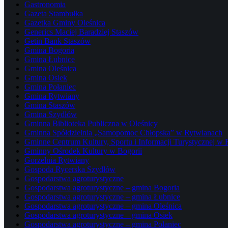
Gastronomia
Gazeta Stambułka
Gazetka Gminy Oleśnica
Generics Maciej Baradziej Staszów
Getin Bank Staszów
Gmina Bogoria
Gmina Łubnice
Gmina Oleśnica
Gmina Osiek
Gmina Połaniec
Gmina Rytwiany
Gmina Staszów
Gmina Szydłów
Gminna Biblioteka Publiczna w Oleśnicy
Gminna Spółdzielnia „Samopomoc Chłopska” w Rytwianach
Gminne Centrum Kultury, Sportu i Informacji Turystycznej w
Gminny Ośrodek Kultury w Bogorii
Gorzelnia Rytwiany
Gospoda Rycerska Szydłów
Gospodarstwa agroturystyczne
Gospodarstwa agroturystyczne – gmina Bogoria
Gospodarstwa agroturystyczne – gmina Łubnice
Gospodarstwa agroturystyczne – gmina Oleśnica
Gospodarstwa agroturystyczne – gmina Osiek
Gospodarstwa agroturystyczne – gmina Połaniec