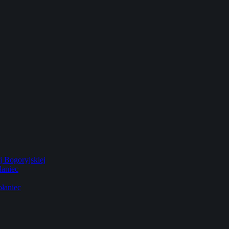
 Bogoryjskiej
łaniec
łaniec