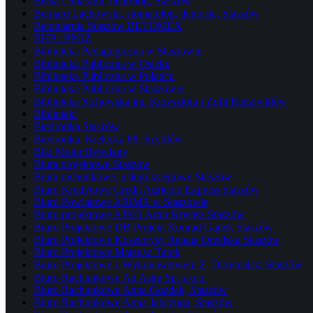
Beata Lubaszka, neurolog, Staszów
Bernard Lachowski, stomatolog, dentysta, Staszów
Betoniarnia Staszów BETOMEX
BHP i PPOŻ
Biblioteka Pedagogiczna w Staszowie
Biblioteka Publiczna w Osieku
Biblioteka Publiczna w Połańcu
Biblioteka Publiczna w Staszowie
Biblioteka Sichowska im. Krzysztofa i Zofii Radziwiłłów
Biblioteki
Biedronka Staszów
Biedronka, Kielecka 88, Szydłów
Biki Motor Rytwiany
Biura projektowe Staszów
Biura rachunkowe, usługi księgowe Staszów
Biuro Kredytowe Credit Agricole Express Staszów
Biuro Powiatowe ARiMR w Staszowie
Biuro projektowe AJKO Artur Kręcisz Staszów
Biuro Projektowe DB Projekt Konrad Gądek Staszów
Biuro Projektowe Kosztorysy Renata Orzelska Staszów
Biuro Projektowe Mateusz Turek
Biuro Projektowe z Wykonawstwem Z. Drzymalski Staszów
Biuro Rachunkowe Ad Astra Sp. z o.o.
Biuro Rachunkowe Anna Gozdek, Staszów
Biuro Rachunkowe Anna Jabczuga, Staszów