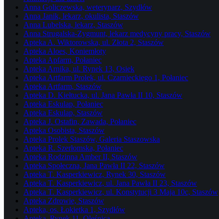
Anna Goliczewska, weterynarz, Szydłów
Anna Janik, lekarz, okulista, Staszów
Anna Lubelska, lekarz, Staszów
Anna Strugalska-Zygmunt, lekarz medycyny pracy, Staszów
Apteka A. Wiktorowska, ul. Złota 2, Staszów
Apteka Aloes, Koniemłoty
Apteka Apfarm, Połaniec
Apteka Arnika, ul. Rynek 13, Osiek
Apteka Artfarm Prolek, ul. Czarnieckiego 1, Połaniec
Apteka Artfarm, Staszów
Apteka D. Kiełtucka, ul. Jana Pawła II 10, Staszów
Apteka Eskulap, Połaniec
Apteka Eskulap, Staszów
Apteka J. Ostafin, Zawada, Połaniec
Apteka Osobista, Staszów
Apteka Prolek Staszów, Galeria Staszowska
Apteka R. Szerłomska, Połaniec
Apteka Rodzinna Amber II, Staszów
Apteka Społeczna, Jana Pawła II 22, Staszów
Apteka T. Kasperkiewicz, Rynek 30, Staszów
Apteka T. Kasperkiewicz, ul. Jana Pawła II 23, Staszów
Apteka T. Kasperkiewicz, ul. Konstytucji 3 Maja 10c, Staszów
Apteka Zdrowie, Staszów
Apteka, os. Łokietka 1, Szydłów
Apteka, Rynek 11, Oleśnica