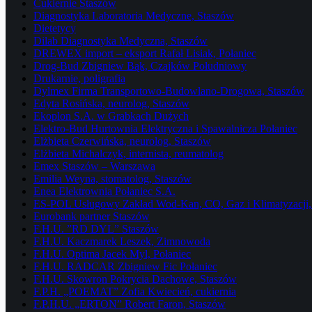
Cukiernie Staszów
Diagnostyka Laboratoria Medyczne, Staszów
Dietetycy
Dilab Diagnostyka Medyczna, Staszów
DREWEX import – eksport Rafał Lisiak, Połaniec
Drog-Bud Zbigniew Bąk, Czajków Południowy
Drukarnie, poligrafia
Dylmex Firma Transportowo-Budowlano-Drogowa, Staszów
Edyta Rosińska, neurolog, Staszów
Ekoplon S.A. w Grabkach Dużych
Elektro-Bud Hurtownia Elektryczna i Spawalnicza Połaniec
Elżbieta Czerwińska, neurolog, Staszów
Elżbieta Michalczyk, internista, reumatolog
Emex Staszów – Warszawa
Emilia Weyna, stomatolog, Staszów
Enea Elektrownia Połaniec S.A.
ES-POL Usługowy Zakład Wod-Kan, CO, Gaz i Klimatyzacji, 
Eurobank partner Staszów
F.H.U. ”RD DYL” Staszów
F.H.U. Kaczmarek Leszek, Zimnowoda
F.H.U. Optima Jacek Myl, Połaniec
F.H.U. RADCAR Zbigniew Fic Połaniec
F.H.U. Skowron Pokrycia Dachowe, Staszów
F.P.H. „POEMAT” Zofia Kwiecień, cukiernia
F.P.H.U. „ERTON” Robert Faron, Staszów