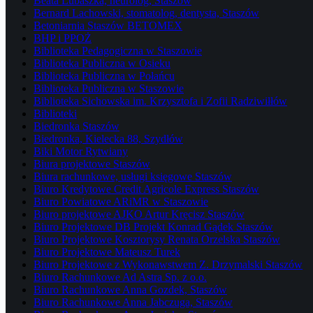
Beata Lubaszka, neurolog, Staszów
Bernard Lachowski, stomatolog, dentysta, Staszów
Betoniarnia Staszów BETOMEX
BHP i PPOŻ
Biblioteka Pedagogiczna w Staszowie
Biblioteka Publiczna w Osieku
Biblioteka Publiczna w Połańcu
Biblioteka Publiczna w Staszowie
Biblioteka Sichowska im. Krzysztofa i Zofii Radziwiłłów
Biblioteki
Biedronka Staszów
Biedronka, Kielecka 88, Szydłów
Biki Motor Rytwiany
Biura projektowe Staszów
Biura rachunkowe, usługi księgowe Staszów
Biuro Kredytowe Credit Agricole Express Staszów
Biuro Powiatowe ARiMR w Staszowie
Biuro projektowe AJKO Artur Kręcisz Staszów
Biuro Projektowe DB Projekt Konrad Gądek Staszów
Biuro Projektowe Kosztorysy Renata Orzelska Staszów
Biuro Projektowe Mateusz Turek
Biuro Projektowe z Wykonawstwem Z. Drzymalski Staszów
Biuro Rachunkowe Ad Astra Sp. z o.o.
Biuro Rachunkowe Anna Gozdek, Staszów
Biuro Rachunkowe Anna Jabczuga, Staszów