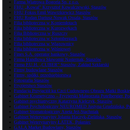
Farma Wiatrowa Bogoria Sp. z o.o.
FHU „Kowal” Krzysztof Kowalczewski, Staszów
FHU Fokus Emil Wawrzkiewicz Staszów
FHU Rodan Dariusz Nowak Ossala, Staszów
Filia biblioteczna w Koniemłotach
Filia biblioteczna w Kurozwękach
Filia Biblioteczna w Ruszczy
Filia biblioteczna w Sztombergach
Filia biblioteczna w Wiązownicy
Filia biblioteczna w Wiśniowej
Fines S.A. operator bankowy, Staszów
Firma Handlowa Sławomir Nasternak, Staszów
Firma P.U.H. „CUBER” Staszów, Zakład Szklarski
Firmy budowlane Staszów
Firmy, spółki, przedsiębiorstwa
Fotografia Staszów
Fryzjerstwo Staszów
Fundacja Przyjaciół ku Czci Cudownego Obrazu Matki Boskiej
Gabinet Kosmetyczno – Fryzjerski Małgorzata Putelbergier, Po
Gabinet psychiatryczny Katarzyna Kielczyk, Staszów
Gabinet Psychologiczny NEUROMED Justyna Grudzińska, Po
Gabinet Stomatologiczny Aneta Jeż-Stachniak
Gabinet Weterynaryjny Jolanta Haczyk-Zielińska, Staszów
Gabinet Weterynaryjny ŁATEK, Połaniec
GALA Market Budowlany, Staszów