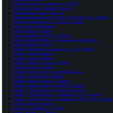
Anna Goliczewska, weterynarz, Szydłów
Anna Janik, lekarz, okulista, Staszów
Anna Lubelska, lekarz, Staszów
Anna Strugalska-Zygmunt, lekarz medycyny pracy, Staszów
Apteka A. Wiktorowska, ul. Złota 2, Staszów
Apteka Aloes, Koniemłoty
Apteka Apfarm, Połaniec
Apteka Arnika, ul. Rynek 13, Osiek
Apteka Artfarm Prolek, ul. Czarnieckiego 1, Połaniec
Apteka Artfarm, Staszów
Apteka D. Kiełtucka, ul. Jana Pawła II 10, Staszów
Apteka Eskulap, Połaniec
Apteka Eskulap, Staszów
Apteka J. Ostafin, Zawada, Połaniec
Apteka Osobista, Staszów
Apteka Prolek Staszów, Galeria Staszowska
Apteka R. Szerłomska, Połaniec
Apteka Rodzinna Amber II, Staszów
Apteka Społeczna, Jana Pawła II 22, Staszów
Apteka T. Kasperkiewicz, Rynek 30, Staszów
Apteka T. Kasperkiewicz, ul. Jana Pawła II 23, Staszów
Apteka T. Kasperkiewicz, ul. Konstytucji 3 Maja 10c, Staszów
Apteka Zdrowie, Staszów
Apteka, os. Łokietka 1, Szydłów
Apteka, Rynek 11, Oleśnica