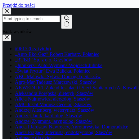
Przejdź do treści
Brak wyników
#9615 (bez tytułu)
„Auto-Eko-Gaz” Robert Karbarz, Połaniec
„BTBB” Sp. z o.o. Grzybów
„Juhnkers” Auto-Wymiana Wojciech Juhnke
„Świat Fryzur” Ewa Balicka, Połaniec
ABC Maluszka Sylwia Domagała, Staszów
Agro-Mar Tadeusz Marczewski, Staszów
AKWEDUKT Zakład Instalacji i Sieci Sanitarnych A. Kowali
Aleksandra Porębska, dietetyk, Staszów
Alicja Najmowicz, alergolog, Staszów
AMC Instal Mariusz Cecelon, Staszów
Andrzej Altenberg, weterynarz, Staszów
Andrzej Janik, kardiolog, Staszów
Andrzej Zygmunt, laryngolog, Staszów
Aneta i Jarosław Nawroccy, Agroturystyka, Domoradzice
Aneta Pragacz, internista, endokrynolog, Staszów
Animacje dla dzieci