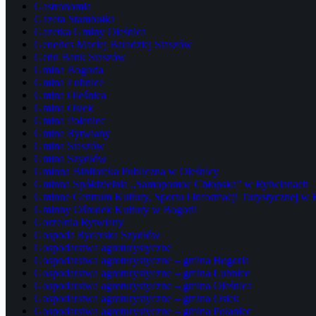
Gastronomia
Gazeta Stambułka
Gazetka Gminy Oleśnica
Generics Maciej Baradziej Staszów
Getin Bank Staszów
Gmina Bogoria
Gmina Łubnice
Gmina Oleśnica
Gmina Osiek
Gmina Połaniec
Gmina Rytwiany
Gmina Staszów
Gmina Szydłów
Gminna Biblioteka Publiczna w Oleśnicy
Gminna Spółdzielnia „Samopomoc Chłopska” w Rytwianach
Gminne Centrum Kultury, Sportu i Informacji Turystycznej w
Gminny Ośrodek Kultury w Bogorii
Gorzelnia Rytwiany
Gospoda Rycerska Szydłów
Gospodarstwa agroturystyczne
Gospodarstwa agroturystyczne – gmina Bogoria
Gospodarstwa agroturystyczne – gmina Łubnice
Gospodarstwa agroturystyczne – gmina Oleśnica
Gospodarstwa agroturystyczne – gmina Osiek
Gospodarstwa agroturystyczne – gmina Połaniec