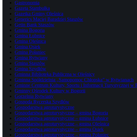
Gastronomia
Gazeta Stambułka
Gazetka Gminy Oleśnica
Generics Maciej Baradziej Staszów
Getin Bank Staszów
Gmina Bogoria
Gmina Łubnice
Gmina Oleśnica
Gmina Osiek
Gmina Połaniec
Gmina Rytwiany
Gmina Staszów
Gmina Szydłów
Gminna Biblioteka Publiczna w Oleśnicy
Gminna Spółdzielnia „Samopomoc Chłopska” w Rytwianach
Gminne Centrum Kultury, Sportu i Informacji Turystycznej w
Gminny Ośrodek Kultury w Bogorii
Gorzelnia Rytwiany
Gospoda Rycerska Szydłów
Gospodarstwa agroturystyczne
Gospodarstwa agroturystyczne – gmina Bogoria
Gospodarstwa agroturystyczne – gmina Łubnice
Gospodarstwa agroturystyczne – gmina Oleśnica
Gospodarstwa agroturystyczne – gmina Osiek
Gospodarstwa agroturystyczne – gmina Połaniec