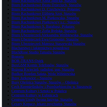
Biuro Rachunkowe Anna Janicka, Staszów
Biuro Rachunkowe Beata Dzieciuch, Staszów
Biuro Rachunkowe D. Czechowicz, Połaniec
Biuro Rachunkowe Elżbieta Szot, Staszów
Biuro Rachunkowe M. Piątkowska, Staszów
Biuro Rachunkowe Piątkowscy s.c., Staszów
Biuro Rachunkowe S. Barabasz, Połaniec
Biuro Rachunkowe Zofia Ryńska, Staszów
Biuro Ubezpieczeń Aleksandra Wróblewska, Staszów
Biuro Ubezpieczeń Ewa Gronostaj, Staszów
Biuro Ubezpieczeń Mateusz Staszewski Staszów
Blacharstwo i lakiernictwo pojazdowe
BlackRose Studio Tatuażu Staszów
Bogoria
BOR-TRANS Osiek
BoxGSM Komis Telefonów, Staszów
Bożena Kwiecień, radiolog, usg, Staszów
Budkor Bogdan Sałata, Wola Wiśniowska
Busy Jurkowice – Staszów
Busy Oleśnica Staszów, Staszów – Oleśnica
Cech Rzemieślników i Przedsiębiorców w Staszowie
Centrum Kultury i Sztuki w Połańcu
Centrum Kultury w Łubnicach
Centrum Urody Iwona Jarzyna, Staszów
Cezary Kopacz, lekarz psychiatra, Staszów