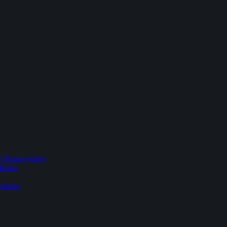
 Bogoryjskiej
łaniec
łaniec