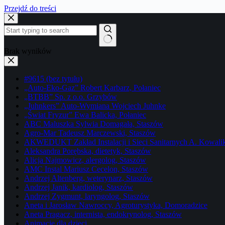
Przejdź do treści
Brak wyników
#9615 (bez tytułu)
„Auto-Eko-Gaz” Robert Karbarz, Połaniec
„BTBB” Sp. z o.o. Grzybów
„Juhnkers” Auto-Wymiana Wojciech Juhnke
„Świat Fryzur” Ewa Balicka, Połaniec
ABC Maluszka Sylwia Domagała, Staszów
Agro-Mar Tadeusz Marczewski, Staszów
AKWEDUKT Zakład Instalacji i Sieci Sanitarnych A. Kowali
Aleksandra Porębska, dietetyk, Staszów
Alicja Najmowicz, alergolog, Staszów
AMC Instal Mariusz Cecelon, Staszów
Andrzej Altenberg, weterynarz, Staszów
Andrzej Janik, kardiolog, Staszów
Andrzej Zygmunt, laryngolog, Staszów
Aneta i Jarosław Nawroccy, Agroturystyka, Domoradzice
Aneta Pragacz, internista, endokrynolog, Staszów
Animacje dla dzieci