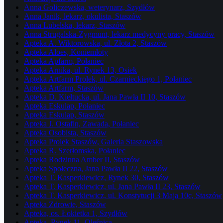
Anna Goliczewska, weterynarz, Szydłów
Anna Janik, lekarz, okulista, Staszów
Anna Lubelska, lekarz, Staszów
Anna Strugalska-Zygmunt, lekarz medycyny pracy, Staszów
Apteka A. Wiktorowska, ul. Złota 2, Staszów
Apteka Aloes, Koniemłoty
Apteka Apfarm, Połaniec
Apteka Arnika, ul. Rynek 13, Osiek
Apteka Artfarm Prolek, ul. Czarnieckiego 1, Połaniec
Apteka Artfarm, Staszów
Apteka D. Kiełtucka, ul. Jana Pawła II 10, Staszów
Apteka Eskulap, Połaniec
Apteka Eskulap, Staszów
Apteka J. Ostafin, Zawada, Połaniec
Apteka Osobista, Staszów
Apteka Prolek Staszów, Galeria Staszowska
Apteka R. Szerłomska, Połaniec
Apteka Rodzinna Amber II, Staszów
Apteka Społeczna, Jana Pawła II 22, Staszów
Apteka T. Kasperkiewicz, Rynek 30, Staszów
Apteka T. Kasperkiewicz, ul. Jana Pawła II 23, Staszów
Apteka T. Kasperkiewicz, ul. Konstytucji 3 Maja 10c, Staszów
Apteka Zdrowie, Staszów
Apteka, os. Łokietka 1, Szydłów
Apteka, Rynek 11, Oleśnica