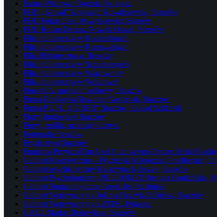
Farma Wiatrowa Bogoria Sp. z o.o.
FHU „Kowal” Krzysztof Kowalczewski, Staszów
FHU Fokus Emil Wawrzkiewicz Staszów
FHU Rodan Dariusz Nowak Ossala, Staszów
Filia biblioteczna w Koniemłotach
Filia biblioteczna w Kurozwękach
Filia Biblioteczna w Ruszczy
Filia biblioteczna w Sztombergach
Filia biblioteczna w Wiązownicy
Filia biblioteczna w Wiśniowej
Fines S.A. operator bankowy, Staszów
Firma Handlowa Sławomir Nasternak, Staszów
Firma P.U.H. „CUBER” Staszów, Zakład Szklarski
Firmy budowlane Staszów
Firmy, spółki, przedsiębiorstwa
Fotografia Staszów
Fryzjerstwo Staszów
Fundacja Przyjaciół ku Czci Cudownego Obrazu Matki Boskiej
Gabinet Kosmetyczno – Fryzjerski Małgorzata Putelbergier, Po
Gabinet psychiatryczny Katarzyna Kielczyk, Staszów
Gabinet Psychologiczny NEUROMED Justyna Grudzińska, Po
Gabinet Stomatologiczny Aneta Jeż-Stachniak
Gabinet Weterynaryjny Jolanta Haczyk-Zielińska, Staszów
Gabinet Weterynaryjny ŁATEK, Połaniec
GALA Market Budowlany, Staszów