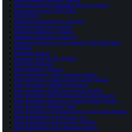
Beata Lubaszka, neurolog, Staszów
Bernard Lachowski, stomatolog, dentysta, Staszów
Betoniarnia Staszów BETOMEX
BHP i PPOŻ
Biblioteka Pedagogiczna w Staszowie
Biblioteka Publiczna w Osieku
Biblioteka Publiczna w Połańcu
Biblioteka Publiczna w Staszowie
Biblioteka Sichowska im. Krzysztofa i Zofii Radziwiłłów
Biblioteki
Biedronka Staszów
Biedronka, Kielecka 88, Szydłów
Biki Motor Rytwiany
Biura projektowe Staszów
Biura rachunkowe, usługi księgowe Staszów
Biuro Kredytowe Credit Agricole Express Staszów
Biuro Powiatowe ARiMR w Staszowie
Biuro projektowe AJKO Artur Kręcisz Staszów
Biuro Projektowe DB Projekt Konrad Gądek Staszów
Biuro Projektowe Kosztorysy Renata Orzelska Staszów
Biuro Projektowe Mateusz Turek
Biuro Projektowe z Wykonawstwem Z. Drzymalski Staszów
Biuro Rachunkowe Ad Astra Sp. z o.o.
Biuro Rachunkowe Anna Gozdek, Staszów
Biuro Rachunkowe Anna Jabczuga, Staszów