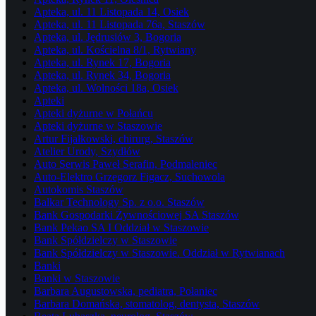
Apteka, ul. 11 Listopada 14, Osiek
Apteka, ul. 11 Listopada 76a, Staszów
Apteka, ul. Jędrusiów 3, Bogoria
Apteka, ul. Kościelna 8/1, Rytwiany
Apteka, ul. Rynek 17, Bogoria
Apteka, ul. Rynek 34, Bogoria
Apteka, ul. Wolności 18a, Osiek
Apteki
Apteki dyżurne w Połańcu
Apteki dyżurne w Staszowie
Artur Fijałkowski, chirurg, Staszów
Atelier Urody, Szydłów
Auto Serwis Paweł Serafin, Podmaleniec
Auto-Elektro Grzegorz Figacz, Suchowola
Autokomis Staszów
Balkar Technology Sp. z o.o. Staszów
Bank Gospodarki Żywnościowej SA Staszów
Bank Pekao SA I Oddział w Staszowie
Bank Spółdzielczy w Staszowie
Bank Spółdzielczy w Staszowie. Oddział w Rytwianach
Banki
Banki w Staszowie
Barbara Augustowska, pediatra, Połaniec
Barbara Domańska, stomatolog, dentysta, Staszów