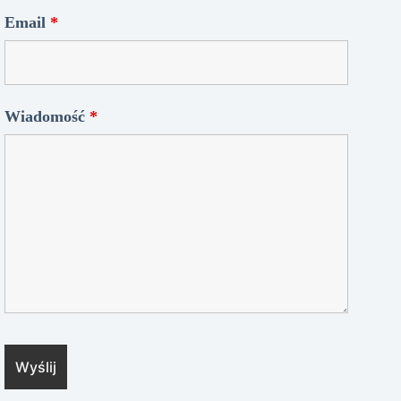
Email
*
Wiadomość
*