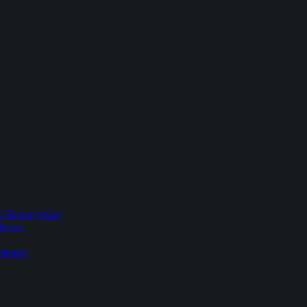
 Bogoryjskiej
łaniec
łaniec