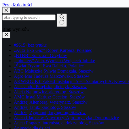
Przejdź do treści
Brak wyników
#9615 (bez tytułu)
„Auto-Eko-Gaz” Robert Karbarz, Połaniec
„BTBB” Sp. z o.o. Grzybów
„Juhnkers” Auto-Wymiana Wojciech Juhnke
„Świat Fryzur” Ewa Balicka, Połaniec
ABC Maluszka Sylwia Domagała, Staszów
Agro-Mar Tadeusz Marczewski, Staszów
AKWEDUKT Zakład Instalacji i Sieci Sanitarnych A. Kowali
Aleksandra Porębska, dietetyk, Staszów
Alicja Najmowicz, alergolog, Staszów
AMC Instal Mariusz Cecelon, Staszów
Andrzej Altenberg, weterynarz, Staszów
Andrzej Janik, kardiolog, Staszów
Andrzej Zygmunt, laryngolog, Staszów
Aneta i Jarosław Nawroccy, Agroturystyka, Domoradzice
Aneta Pragacz, internista, endokrynolog, Staszów
Animacje dla dzieci