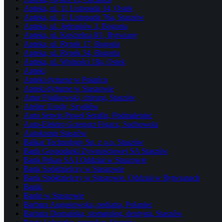
Apteka, ul. 11 Listopada 14, Osiek
Apteka, ul. 11 Listopada 76a, Staszów
Apteka, ul. Jędrusiów 3, Bogoria
Apteka, ul. Kościelna 8/1, Rytwiany
Apteka, ul. Rynek 17, Bogoria
Apteka, ul. Rynek 34, Bogoria
Apteka, ul. Wolności 18a, Osiek
Apteki
Apteki dyżurne w Połańcu
Apteki dyżurne w Staszowie
Artur Fijałkowski, chirurg, Staszów
Atelier Urody, Szydłów
Auto Serwis Paweł Serafin, Podmaleniec
Auto-Elektro Grzegorz Figacz, Suchowola
Autokomis Staszów
Balkar Technology Sp. z o.o. Staszów
Bank Gospodarki Żywnościowej SA Staszów
Bank Pekao SA I Oddział w Staszowie
Bank Spółdzielczy w Staszowie
Bank Spółdzielczy w Staszowie. Oddział w Rytwianach
Banki
Banki w Staszowie
Barbara Augustowska, pediatra, Połaniec
Barbara Domańska, stomatolog, dentysta, Staszów