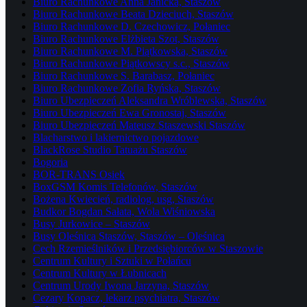
Biuro Rachunkowe Anna Janicka, Staszów
Biuro Rachunkowe Beata Dzieciuch, Staszów
Biuro Rachunkowe D. Czechowicz, Połaniec
Biuro Rachunkowe Elżbieta Szot, Staszów
Biuro Rachunkowe M. Piątkowska, Staszów
Biuro Rachunkowe Piątkowscy s.c., Staszów
Biuro Rachunkowe S. Barabasz, Połaniec
Biuro Rachunkowe Zofia Ryńska, Staszów
Biuro Ubezpieczeń Aleksandra Wróblewska, Staszów
Biuro Ubezpieczeń Ewa Gronostaj, Staszów
Biuro Ubezpieczeń Mateusz Staszewski Staszów
Blacharstwo i lakiernictwo pojazdowe
BlackRose Studio Tatuażu Staszów
Bogoria
BOR-TRANS Osiek
BoxGSM Komis Telefonów, Staszów
Bożena Kwiecień, radiolog, usg, Staszów
Budkor Bogdan Sałata, Wola Wiśniowska
Busy Jurkowice – Staszów
Busy Oleśnica Staszów, Staszów – Oleśnica
Cech Rzemieślników i Przedsiębiorców w Staszowie
Centrum Kultury i Sztuki w Połańcu
Centrum Kultury w Łubnicach
Centrum Urody Iwona Jarzyna, Staszów
Cezary Kopacz, lekarz psychiatra, Staszów