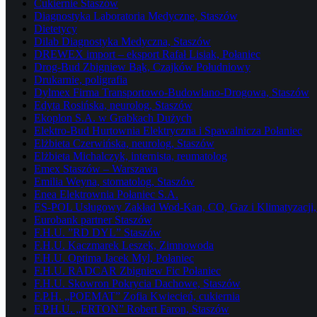
Cukiernie Staszów
Diagnostyka Laboratoria Medyczne, Staszów
Dietetycy
Dilab Diagnostyka Medyczna, Staszów
DREWEX import – eksport Rafał Lisiak, Połaniec
Drog-Bud Zbigniew Bąk, Czajków Południowy
Drukarnie, poligrafia
Dylmex Firma Transportowo-Budowlano-Drogowa, Staszów
Edyta Rosińska, neurolog, Staszów
Ekoplon S.A. w Grabkach Dużych
Elektro-Bud Hurtownia Elektryczna i Spawalnicza Połaniec
Elżbieta Czerwińska, neurolog, Staszów
Elżbieta Michalczyk, internista, reumatolog
Emex Staszów – Warszawa
Emilia Weyna, stomatolog, Staszów
Enea Elektrownia Połaniec S.A.
ES-POL Usługowy Zakład Wod-Kan, CO, Gaz i Klimatyzacji, 
Eurobank partner Staszów
F.H.U. ”RD DYL” Staszów
F.H.U. Kaczmarek Leszek, Zimnowoda
F.H.U. Optima Jacek Myl, Połaniec
F.H.U. RADCAR Zbigniew Fic Połaniec
F.H.U. Skowron Pokrycia Dachowe, Staszów
F.P.H. „POEMAT” Zofia Kwiecień, cukiernia
F.P.H.U. „ERTON” Robert Faron, Staszów