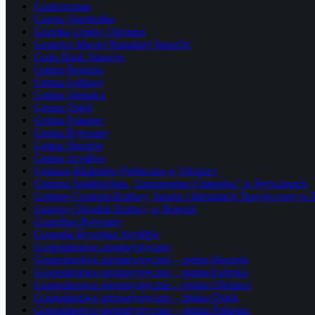
Gastronomia
Gazeta Stambułka
Gazetka Gminy Oleśnica
Generics Maciej Baradziej Staszów
Getin Bank Staszów
Gmina Bogoria
Gmina Łubnice
Gmina Oleśnica
Gmina Osiek
Gmina Połaniec
Gmina Rytwiany
Gmina Staszów
Gmina Szydłów
Gminna Biblioteka Publiczna w Oleśnicy
Gminna Spółdzielnia „Samopomoc Chłopska” w Rytwianach
Gminne Centrum Kultury, Sportu i Informacji Turystycznej w
Gminny Ośrodek Kultury w Bogorii
Gorzelnia Rytwiany
Gospoda Rycerska Szydłów
Gospodarstwa agroturystyczne
Gospodarstwa agroturystyczne – gmina Bogoria
Gospodarstwa agroturystyczne – gmina Łubnice
Gospodarstwa agroturystyczne – gmina Oleśnica
Gospodarstwa agroturystyczne – gmina Osiek
Gospodarstwa agroturystyczne – gmina Połaniec