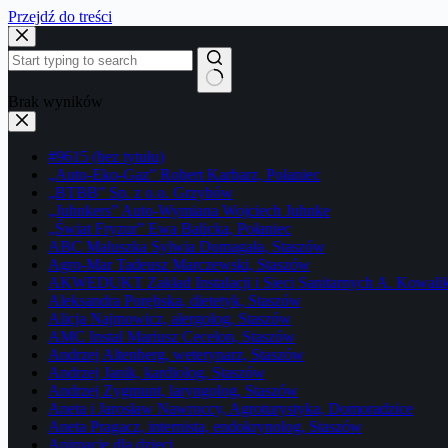
Przejdź do treści
Brak wyników
#9615 (bez tytułu)
„Auto-Eko-Gaz” Robert Karbarz, Połaniec
„BTBB” Sp. z o.o. Grzybów
„Juhnkers” Auto-Wymiana Wojciech Juhnke
„Świat Fryzur” Ewa Balicka, Połaniec
ABC Maluszka Sylwia Domagała, Staszów
Agro-Mar Tadeusz Marczewski, Staszów
AKWEDUKT Zakład Instalacji i Sieci Sanitarnych A. Kowali
Aleksandra Porębska, dietetyk, Staszów
Alicja Najmowicz, alergolog, Staszów
AMC Instal Mariusz Cecelon, Staszów
Andrzej Altenberg, weterynarz, Staszów
Andrzej Janik, kardiolog, Staszów
Andrzej Zygmunt, laryngolog, Staszów
Aneta i Jarosław Nawroccy, Agroturystyka, Domoradzice
Aneta Pragacz, internista, endokrynolog, Staszów
Animacje dla dzieci