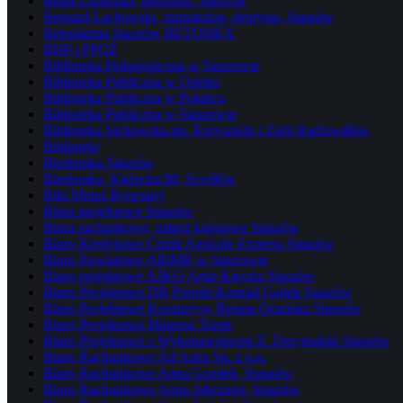
Beata Lubaszka, neurolog, Staszów
Bernard Lachowski, stomatolog, dentysta, Staszów
Betoniarnia Staszów BETOMEX
BHP i PPOŻ
Biblioteka Pedagogiczna w Staszowie
Biblioteka Publiczna w Osieku
Biblioteka Publiczna w Połańcu
Biblioteka Publiczna w Staszowie
Biblioteka Sichowska im. Krzysztofa i Zofii Radziwiłłów
Biblioteki
Biedronka Staszów
Biedronka, Kielecka 88, Szydłów
Biki Motor Rytwiany
Biura projektowe Staszów
Biura rachunkowe, usługi księgowe Staszów
Biuro Kredytowe Credit Agricole Express Staszów
Biuro Powiatowe ARiMR w Staszowie
Biuro projektowe AJKO Artur Kręcisz Staszów
Biuro Projektowe DB Projekt Konrad Gądek Staszów
Biuro Projektowe Kosztorysy Renata Orzelska Staszów
Biuro Projektowe Mateusz Turek
Biuro Projektowe z Wykonawstwem Z. Drzymalski Staszów
Biuro Rachunkowe Ad Astra Sp. z o.o.
Biuro Rachunkowe Anna Gozdek, Staszów
Biuro Rachunkowe Anna Jabczuga, Staszów