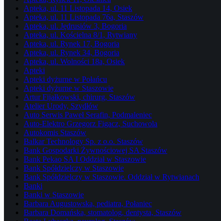
Apteka, ul. 11 Listopada 14, Osiek
Apteka, ul. 11 Listopada 76a, Staszów
Apteka, ul. Jędrusiów 3, Bogoria
Apteka, ul. Kościelna 8/1, Rytwiany
Apteka, ul. Rynek 17, Bogoria
Apteka, ul. Rynek 34, Bogoria
Apteka, ul. Wolności 18a, Osiek
Apteki
Apteki dyżurne w Połańcu
Apteki dyżurne w Staszowie
Artur Fijałkowski, chirurg, Staszów
Atelier Urody, Szydłów
Auto Serwis Paweł Serafin, Podmaleniec
Auto-Elektro Grzegorz Figacz, Suchowola
Autokomis Staszów
Balkar Technology Sp. z o.o. Staszów
Bank Gospodarki Żywnościowej SA Staszów
Bank Pekao SA I Oddział w Staszowie
Bank Spółdzielczy w Staszowie
Bank Spółdzielczy w Staszowie. Oddział w Rytwianach
Banki
Banki w Staszowie
Barbara Augustowska, pediatra, Połaniec
Barbara Domańska, stomatolog, dentysta, Staszów