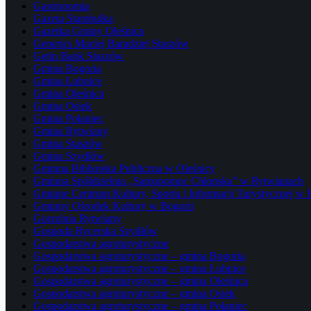
Gastronomia
Gazeta Stambułka
Gazetka Gminy Oleśnica
Generics Maciej Baradziej Staszów
Getin Bank Staszów
Gmina Bogoria
Gmina Łubnice
Gmina Oleśnica
Gmina Osiek
Gmina Połaniec
Gmina Rytwiany
Gmina Staszów
Gmina Szydłów
Gminna Biblioteka Publiczna w Oleśnicy
Gminna Spółdzielnia „Samopomoc Chłopska” w Rytwianach
Gminne Centrum Kultury, Sportu i Informacji Turystycznej w
Gminny Ośrodek Kultury w Bogorii
Gorzelnia Rytwiany
Gospoda Rycerska Szydłów
Gospodarstwa agroturystyczne
Gospodarstwa agroturystyczne – gmina Bogoria
Gospodarstwa agroturystyczne – gmina Łubnice
Gospodarstwa agroturystyczne – gmina Oleśnica
Gospodarstwa agroturystyczne – gmina Osiek
Gospodarstwa agroturystyczne – gmina Połaniec