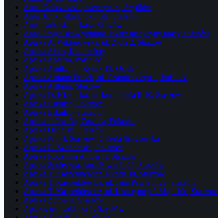
Anna Goliczewska, weterynarz, Szydłów
Anna Janik, lekarz, okulista, Staszów
Anna Lubelska, lekarz, Staszów
Anna Strugalska-Zygmunt, lekarz medycyny pracy, Staszów
Apteka A. Wiktorowska, ul. Złota 2, Staszów
Apteka Aloes, Koniemłoty
Apteka Apfarm, Połaniec
Apteka Arnika, ul. Rynek 13, Osiek
Apteka Artfarm Prolek, ul. Czarnieckiego 1, Połaniec
Apteka Artfarm, Staszów
Apteka D. Kiełtucka, ul. Jana Pawła II 10, Staszów
Apteka Eskulap, Połaniec
Apteka Eskulap, Staszów
Apteka J. Ostafin, Zawada, Połaniec
Apteka Osobista, Staszów
Apteka Prolek Staszów, Galeria Staszowska
Apteka R. Szerłomska, Połaniec
Apteka Rodzinna Amber II, Staszów
Apteka Społeczna, Jana Pawła II 22, Staszów
Apteka T. Kasperkiewicz, Rynek 30, Staszów
Apteka T. Kasperkiewicz, ul. Jana Pawła II 23, Staszów
Apteka T. Kasperkiewicz, ul. Konstytucji 3 Maja 10c, Staszów
Apteka Zdrowie, Staszów
Apteka, os. Łokietka 1, Szydłów
Apteka, Rynek 11, Oleśnica