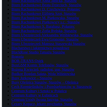
Biuro Rachunkowe Anna Janicka, Staszów
Biuro Rachunkowe Beata Dzieciuch, Staszów
Biuro Rachunkowe D. Czechowicz, Połaniec
Biuro Rachunkowe Elżbieta Szot, Staszów
Biuro Rachunkowe M. Piątkowska, Staszów
Biuro Rachunkowe Piątkowscy s.c., Staszów
Biuro Rachunkowe S. Barabasz, Połaniec
Biuro Rachunkowe Zofia Ryńska, Staszów
Biuro Ubezpieczeń Aleksandra Wróblewska, Staszów
Biuro Ubezpieczeń Ewa Gronostaj, Staszów
Biuro Ubezpieczeń Mateusz Staszewski Staszów
Blacharstwo i lakiernictwo pojazdowe
BlackRose Studio Tatuażu Staszów
Bogoria
BOR-TRANS Osiek
BoxGSM Komis Telefonów, Staszów
Bożena Kwiecień, radiolog, usg, Staszów
Budkor Bogdan Sałata, Wola Wiśniowska
Busy Jurkowice – Staszów
Busy Oleśnica Staszów, Staszów – Oleśnica
Cech Rzemieślników i Przedsiębiorców w Staszowie
Centrum Kultury i Sztuki w Połańcu
Centrum Kultury w Łubnicach
Centrum Urody Iwona Jarzyna, Staszów
Cezary Kopacz, lekarz psychiatra, Staszów