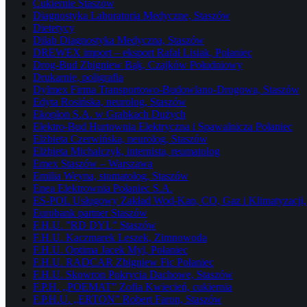
Cukiernie Staszów
Diagnostyka Laboratoria Medyczne, Staszów
Dietetycy
Dilab Diagnostyka Medyczna, Staszów
DREWEX import – eksport Rafał Lisiak, Połaniec
Drog-Bud Zbigniew Bąk, Czajków Południowy
Drukarnie, poligrafia
Dylmex Firma Transportowo-Budowlano-Drogowa, Staszów
Edyta Rosińska, neurolog, Staszów
Ekoplon S.A. w Grabkach Dużych
Elektro-Bud Hurtownia Elektryczna i Spawalnicza Połaniec
Elżbieta Czerwińska, neurolog, Staszów
Elżbieta Michalczyk, internista, reumatolog
Emex Staszów – Warszawa
Emilia Weyna, stomatolog, Staszów
Enea Elektrownia Połaniec S.A.
ES-POL Usługowy Zakład Wod-Kan, CO, Gaz i Klimatyzacji, 
Eurobank partner Staszów
F.H.U. ”RD DYL” Staszów
F.H.U. Kaczmarek Leszek, Zimnowoda
F.H.U. Optima Jacek Myl, Połaniec
F.H.U. RADCAR Zbigniew Fic Połaniec
F.H.U. Skowron Pokrycia Dachowe, Staszów
F.P.H. „POEMAT” Zofia Kwiecień, cukiernia
F.P.H.U. „ERTON” Robert Faron, Staszów