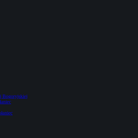
 Bogoryjskiej
łaniec
łaniec