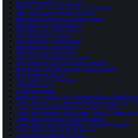
Farma Wiatrowa Bogoria Sp. z o.o.
FHU „Kowal” Krzysztof Kowalczewski, Staszów
FHU Fokus Emil Wawrzkiewicz Staszów
FHU Rodan Dariusz Nowak Ossala, Staszów
Filia biblioteczna w Koniemłotach
Filia biblioteczna w Kurozwękach
Filia Biblioteczna w Ruszczy
Filia biblioteczna w Sztombergach
Filia biblioteczna w Wiązownicy
Filia biblioteczna w Wiśniowej
Fines S.A. operator bankowy, Staszów
Firma Handlowa Sławomir Nasternak, Staszów
Firma P.U.H. „CUBER” Staszów, Zakład Szklarski
Firmy budowlane Staszów
Firmy, spółki, przedsiębiorstwa
Fotografia Staszów
Fryzjerstwo Staszów
Fundacja Przyjaciół ku Czci Cudownego Obrazu Matki Boskiej
Gabinet Kosmetyczno – Fryzjerski Małgorzata Putelbergier, Po
Gabinet psychiatryczny Katarzyna Kielczyk, Staszów
Gabinet Psychologiczny NEUROMED Justyna Grudzińska, Po
Gabinet Stomatologiczny Aneta Jeż-Stachniak
Gabinet Weterynaryjny Jolanta Haczyk-Zielińska, Staszów
Gabinet Weterynaryjny ŁATEK, Połaniec
GALA Market Budowlany, Staszów