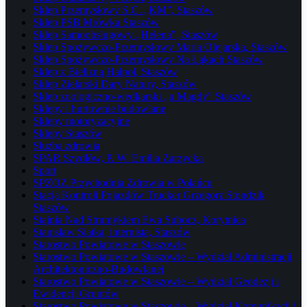
Sklep Przemysłowy S.C. „KM”, Staszów
Sklep PSB Mrówka Staszów
Sklep Samoobsługowy „Helena”, Staszów
Sklep Spożywczo-Przemysłowy Maria Olejarska, Staszów
Sklep Spożywczo-Przemysłowy Na Łąkach Staszów
Sklep z Bielizną Halpol, Staszów
Sklep Zielarski Dary Natury, Staszów
Sklep zoologiczno-wędkarski „u Magdy” Staszów
Sklepy i hurtownie budowlane
Sklepy motoryzacyjne
Sklepy Staszów
Służba zdrowia
SPAR Szydłów, P. W. Emilia Zarzycka
Sport
SPZOZ Przychodnia Zdrowia w Połańcu
Stacja Kontroli Pojazdów Trucker Grzegorz Stondzik
Staszów
Stajnia Nad Strumykiem Ewa Subocz, Korytnica
Stanisław Siatka, internista, Staszów
Starostwo Powiatowe w Staszowie
Starostwo Powiatowe w Staszowie – Wydział Administracji
Architektoniczno-Budowlanej
Starostwo Powiatowe w Staszowie – Wydział Geodezji i
Ewidencji Gruntów
Starostwo Powiatowe w Staszowie – Wydział Komunikacji i