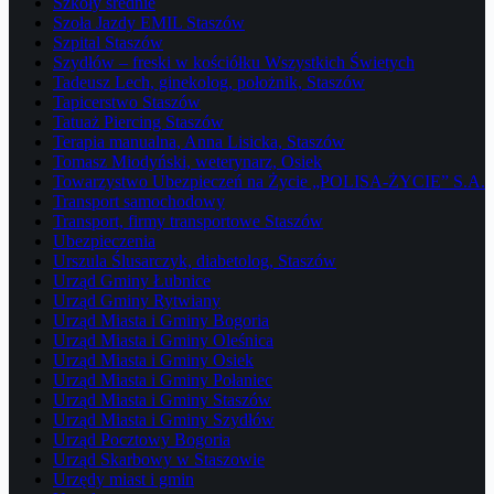
Szkoły średnie
Szoła Jazdy EMIL Staszów
Szpital Staszów
Szydłów – freski w kościółku Wszystkich Świetych
Tadeusz Lech, ginekolog, położnik, Staszów
Tapicerstwo Staszów
Tatuaż Piercing Staszów
Terapia manualna, Anna Lisicka, Staszów
Tomasz Miodyński, weterynarz, Osiek
Towarzystwo Ubezpieczeń na Życie „POLISA-ŻYCIE” S.A.
Transport samochodowy
Transport, firmy transportowe Staszów
Ubezpieczenia
Urszula Ślusarczyk, diabetolog, Staszów
Urząd Gminy Łubnice
Urząd Gminy Rytwiany
Urząd Miasta i Gminy Bogoria
Urząd Miasta i Gminy Oleśnica
Urząd Miasta i Gminy Osiek
Urząd Miasta i Gminy Połaniec
Urząd Miasta i Gminy Staszów
Urząd Miasta i Gminy Szydłów
Urząd Pocztowy Bogoria
Urząd Skarbowy w Staszowie
Urzędy miast i gmin