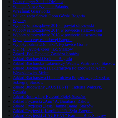
Wienerberger Zakład Oleśnica
Winnica Nowe Wydanie Połaniec
Wrześniak Glassworks
Wulkanizacja Serwis Opon Górski Bogoria
Wybory
Wybory samorządowe 2010 – powiat staszowski
Wybory samorządowe 2014 w powiecie staszowskim
Wybory samorządowe 2018 w powiecie staszowskim
Wynajem sceny estradowej Bogoria
Wypożyczalnia „Domeks”, Pęcławice Górne
Z.U.M. „Auto-Expres” s.c. Staszów
Zajazd „Pod Dębami” Zawidza Łoniów
Zakład Blacharski Kolonia Bogoria
Zakład Blacharsko-Lakierniczy Wacław Wiatrowski, Staszów
Zakład Blacharstwa i Lakiernictwa Pojazdowego Adam
Wawrzkiewicz Sielec
Zakład Blacharstwa i Lakiernictwa Pojazdowego Czesław
Sobiegraj Staszów
Zakład Budowlany „AUSTENIT” Tadeusz Walczyk,
Zawada
Zakład Budowlany Ryszard Figiel, Staszów
Zakład Fryzjerski „Ann” A. Barabasz, Raków
Zakład Fryzjerski „Jasia” Janina Banaś, Staszów
Zakład Fryzjerski „Karolinka” R. Żyła, Bogoria
Zakład Fryzjerski „LAURENT” Karolina Boś, Staszów