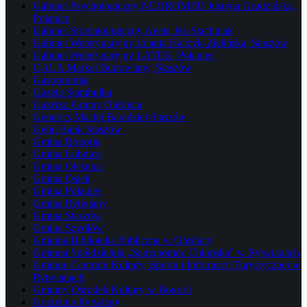
Gabinet Psychologiczny NEUROMED Justyna Grudzińska,
Połaniec
Gabinet Stomatologiczny Aneta Jeż-Stachniak
Gabinet Weterynaryjny Jolanta Haczyk-Zielińska, Staszów
Gabinet Weterynaryjny ŁATEK, Połaniec
GALA Market Budowlany, Staszów
Gastronomia
Gazeta Stambułka
Gazetka Gminy Oleśnica
Generics Maciej Baradziej Staszów
Getin Bank Staszów
Gmina Bogoria
Gmina Łubnice
Gmina Oleśnica
Gmina Osiek
Gmina Połaniec
Gmina Rytwiany
Gmina Staszów
Gmina Szydłów
Gminna Biblioteka Publiczna w Oleśnicy
Gminna Spółdzielnia „Samopomoc Chłopska” w Rytwianach
Gminne Centrum Kultury, Sportu i Informacji Turystycznej w
Rytwianach
Gminny Ośrodek Kultury w Bogorii
Gorzelnia Rytwiany