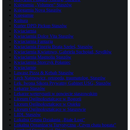
Księgarnia „Volumen” Staszów
Księgarnia Nova Staszów
Księgarnie
Kultura
Kurier DPD Pickup Staszów
Kwiaciarnia
Kwiaciarnia Dolce Vita Staszów
Kwiaciarnia Fantazja
Kwiaciarnia Finezja Beata Szeleś, Staszów
Kwiaciarnia Kwiatowo, Gabriela Suchojad, Szydłów
Kwiaciarnia Magnolia Staszów
Kwiaciarnia Storczyk Połaniec
Kwiaciarnie
Lawasz Pizza & Kebab Staszów
Lech Najmowicz, ortopeda, traumatolog, Staszów
Lek. Iwona Sikora Prywatny Gabinet USG, Staszów
Lekarze Staszów
Lekarze weterynarii w powiecie staszowskim
Liceum Ogólnokształcące w Bogorii
Liceum Ogólnokształcące w Osieku
Liceum Ogólnokształcące w Staszowie
LIDL Staszów
Lokalna Grupa Działania „Białe Ługi”
Lokalna Organizacja Turystyczna „Czym chata bogata”