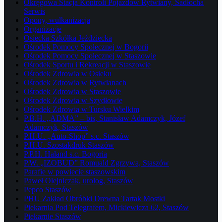
Okręgowa Stacja Kontroli Pojazdów Rytwiany, Sadłocha
Serwis
Opony, wulkanizacja
Organizacje
Osiecka Szkółka Jeździecka
Ośrodek Pomocy Społecznej w Bogorii
Ośrodek Pomocy Społecznej w Staszowie
Ośrodek Sportu i Rekreacji w Staszowie
Ośrodek Zdrowia w Osieku
Ośrodek Zdrowia w Rytwianach
Ośrodek Zdrowia w Staszowie
Ośrodek Zdrowia w Szydłowie
Ośrodek Zdrowia w Tursku Wielkim
P.B.H. „ADMA” – bis, Stanisław Adamczyk, Józef
Adamczyk, Staszów
P.H.U. „Auto-Shop” s.c. Staszów
P.H.U. Szostakdruk Staszów
P.P.H. Haland s.c. Bogoria
P.W. „IZOBUD” Romuald Zgrzywa, Staszów
Parafie w powiecie staszowskim
Paweł Olejniczak, urolog, Staszów
Pepco Staszów
PHU Zakład Obróbki Drewna Tartak Mostki
Piekarnia Pod Telegrafem, Mickiewicza 62, Staszów
Piekarnie Staszów