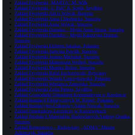
Zakład Fryzjerski „MARTA” M. Wilk
Zakład Fryzjerski „U Poli” A. Sojda, Szydłów
Zakład Fryzjerski Alicja Wójcik, Bogoria
Zakład Fryzjerski Anna Chłodnicka, Staszów
Zakład Fryzjerski Anna Wójcik, Staszów
Zakład Fryzjerski Damsko – Męski Anna Skuza, Staszów
Zakład Fryzjerski Damsko – Męski Katarzyna Durnaś,
Staszów
Zakład Fryzjerski Elżbieta Jakubas, Połaniec
Zakład Fryzjerski Jadwiga Pawlik, Staszów
Zakład Fryzjerski Joanna Michalak, Staszów
Zakład Fryzjerski Małgorzata Wróbel, Staszów
Zakład Fryzjerski Monika Bolon, Staszów
Zakład Fryzjerski Rafał Suchorowski, Rytwiany
Zakład Fryzjerski Wanda Graczykowska, Połaniec
Zakład Fryzjerski Wiesława Zamojska, Staszów
Zakład Fryzjerski Zofia Pietras, Szydłów
Zakład Gospodarki Odpadami Komunalnymi w Rzędowie
Zakład Instalacji Elektrycznych W. Kopeć, Połaniec
Zakład Instalacyjno-Usługowy Adam Nowak, Staszów
Zakład Opiekuńczo-Leczniczy w Kurozwękach
Zakład Produkcji Materiałów Budowlanych Andrzej Opałka,
Staszów
Zakład Remontowo – Budowlany „ADMA” Marian
Adamczyk, Staszów