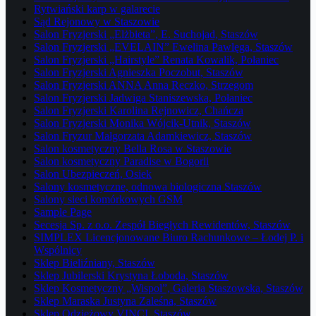
Rytwiański karp w galarecie
Sąd Rejonowy w Staszowie
Salon Fryzjerski „Elżbieta”, E. Suchojad, Staszów
Salon Fryzjerski „EVELAIN” Ewelina Pawlęga, Staszów
Salon Fryzjerski „Hairstyle” Renata Kowalik, Połaniec
Salon Fryzjerski Agnieszka Poczobut, Staszów
Salon Fryzjerski ANNA Anna Reczko, Strzegom
Salon Fryzjerski Jadwiga Staniszewska, Połaniec
Salon Fryzjerski Karolina Rejnowicz, Chańcza
Salon Fryzjerski Monika Wójcik-Utnik, Staszów
Salon Fryzur Małgorzata Adamkiewicz, Staszów
Salon kosmetyczny Bella Rosa w Staszowie
Salon kosmetyczny Paradise w Bogorii
Salon Ubezpieczeń, Osiek
Salony kosmetyczne, odnowa biologiczna Staszów
Salony sieci komórkowych GSM
Sample Page
Secesja Sp. z o.o. Zespół Biegłych Rewidentów, Staszów
SIMPLEX Licencjonowane Biuro Rachunkowe – Łodej P. i
Wspólnicy
Sklep Bieliźniany, Staszów
Sklep Jubilerski Krystyna Łoboda, Staszów
Sklep Kosmetyczny „Wispol”, Galeria Staszowska, Staszów
Sklep Maraska Justyna Zaleśna, Staszów
Sklep Odzieżowy VINCI, Staszów