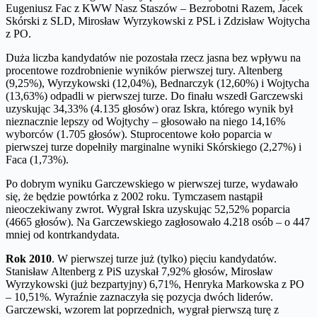
Eugeniusz Fac z KWW Nasz Staszów – Bezrobotni Razem, Jacek
Skórski z SLD, Mirosław Wyrzykowski z PSL i Zdzisław Wojtycha
z PO.
Duża liczba kandydatów nie pozostała rzecz jasna bez wpływu na
procentowe rozdrobnienie wyników pierwszej tury. Altenberg
(9,25%), Wyrzykowski (12,04%), Bednarczyk (12,60%) i Wojtycha
(13,63%) odpadli w pierwszej turze. Do finału wszedł Garczewski
uzyskując 34,33% (4.135 głosów) oraz Iskra, którego wynik był
nieznacznie lepszy od Wojtychy – głosowało na niego 14,16%
wyborców (1.705 głosów). Stuprocentowe koło poparcia w
pierwszej turze dopełniły marginalne wyniki Skórskiego (2,27%) i
Faca (1,73%).
Po dobrym wyniku Garczewskiego w pierwszej turze, wydawało
się, że będzie powtórka z 2002 roku. Tymczasem nastąpił
nieoczekiwany zwrot. Wygrał Iskra uzyskując 52,52% poparcia
(4665 głosów). Na Garczewskiego zagłosowało 4.218 osób – o 447
mniej od kontrkandydata.
Rok 2010
. W pierwszej turze już (tylko) pięciu kandydatów.
Stanisław Altenberg z PiS uzyskał 7,92% głosów, Mirosław
Wyrzykowski (już bezpartyjny) 6,71%, Henryka Markowska z PO
– 10,51%. Wyraźnie zaznaczyła się pozycja dwóch liderów.
Garczewski, wzorem lat poprzednich, wygrał pierwszą turę z