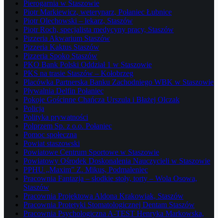
Pierogarnia w Staszowie
Piotr Markiewicz, weterynarz, Połaniec Łubnice
Piotr Olechowski – lekarz, Staszów
Piotr Roch, specjalista medycyny pracy, Staszów
Pizzeria Akwarium Staszów
Pizzeria Kaktus Staszów
Pizzeria Spoko Staszów
PKO Bank Polski Oddział 1 w Staszowie
PKS na trasie Staszów – Kołobrzeg
Placówka Partnerska Banku Zachodniego WBK w Staszowie
Pływalnia Delfin Połaniec
Pokoje Gościnne Chańcza Urszula i Błażej Olczak
Policja
Polityka prywatności
Polprzem Sp. z o.o. Połaniec
Pomoc społeczna
Powiat staszowski
Powiatowe Centrum Sportowe w Staszowie
Powiatowy Ośrodek Doskonalenia Nauczycieli w Staszowie
PPHU „Maxim” Z. Mikus, Podmaleniec
Pracownia Fantazja – słodkie stoły, torty – Wola Osowa,
Staszów
Pracownia Projektowa Aldona Krakowiak, Staszów
Pracownia Protetyki Stomatologicznej Dentam Staszów
Pracownia Psychologiczna A-TEST Henryka Markowska,