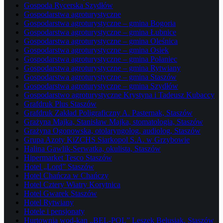
Gospoda Rycerska Szydłów
Gospodarstwa agroturystyczne
Gospodarstwa agroturystyczne – gmina Bogoria
Gospodarstwa agroturystyczne – gmina Łubnice
Gospodarstwa agroturystyczne – gmina Oleśnica
Gospodarstwa agroturystyczne – gmina Osiek
Gospodarstwa agroturystyczne – gmina Połaniec
Gospodarstwa agroturystyczne – gmina Rytwiany
Gospodarstwa agroturystyczne – gmina Staszów
Gospodarstwa agroturystyczne – gmina Szydłów
Gospodarstwo agroturystyczne Krystyna i Tadeusz Kubaccy
Grafdruk Plus Staszów
Grafdruk Zakład Poligraficzny A. Pasternak, Staszów
Grażyna Majka, Stanisław Majka, stomatologia, Staszów
Grażyna Ogonowska, otolaryngolog, audiolog, Staszów
Grupa Azoty KiZCHS Siarkopol S.A. w Grzybowie
Halina Gawlik-Serwatka, okulista, Staszów
Hipermarket Tesco Staszów
Hotel „Lord” Staszów
Hotel Chańcza w Chańczy
Hotel Cztery Wiatry Korytnica
Hotel Gwarek Staszów
Hotel Rytwiany
Hotele i pensjonaty
Hurtownia wod-kan „BEL-POL” Leszek Belusiak, Staszów