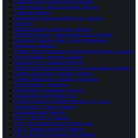
Centrum Urody Iwona Jarzyna, Staszów
Cezary Kopacz, lekarz psychiatra, Staszów
Cukiernie Staszów
Diagnostyka Laboratoria Medyczne, Staszów
Dietetycy
Dilab Diagnostyka Medyczna, Staszów
DREWEX import – eksport Rafał Lisiak, Połaniec
Drog-Bud Zbigniew Bąk, Czajków Południowy
Drukarnie, poligrafia
Dylmex Firma Transportowo-Budowlano-Drogowa, Staszów
Edyta Rosińska, neurolog, Staszów
Ekoplon S.A. w Grabkach Dużych
Elektro-Bud Hurtownia Elektryczna i Spawalnicza Połaniec
Elżbieta Czerwińska, neurolog, Staszów
Elżbieta Michalczyk, internista, reumatolog
Emex Staszów – Warszawa
Emilia Weyna, stomatolog, Staszów
Enea Elektrownia Połaniec S.A.
ES-POL Usługowy Zakład Wod-Kan, CO, Gaz i
Klimatyzacji, J. Skuza, Staszów
Eurobank partner Staszów
F.H.U. ”RD DYL” Staszów
F.H.U. Kaczmarek Leszek, Zimnowoda
F.H.U. Optima Jacek Myl, Połaniec
F.H.U. RADCAR Zbigniew Fic Połaniec