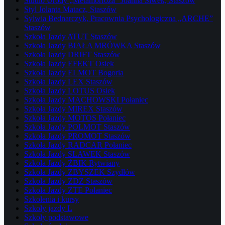
Studio Urody „Metamorfoza” Joanna Siwek, Staszów
Styl Jolanta Matacz, Staszów
Sylwia Bednarczyk, Pracownia Psychologiczna „ARCHE”
Staszów
Szkoła Jazdy ATUT Staszów
Szkoła Jazdy BIAŁA MRÓWKA Staszów
Szkoła Jazdy DRIFT Staszów
Szkoła Jazdy EFEKT Osiek
Szkoła Jazdy ELMOT Bogoria
Szkoła Jazdy LEX Staszów
Szkoła Jazdy LOTUS Osiek
Szkoła Jazdy MACHOWSKI Połaniec
Szkoła Jazdy MIREX Staszów
Szkoła Jazdy MOTOS Połaniec
Szkoła Jazdy POLMOT Staszów
Szkoła Jazdy PROMOT Staszów
Szkoła Jazdy RADCAR Połaniec
Szkoła Jazdy SLAWEK Staszów
Szkoła Jazdy ŻBIK Rytwiany
Szkoła Jazdy ZBYSZEK Szydłów
Szkoła Jazdy ZDZ Staszów
Szkoła Jazdy ZTE Połaniec
Szkolenia i kursy
Szkoły jazdy L
Szkoły podstawowe