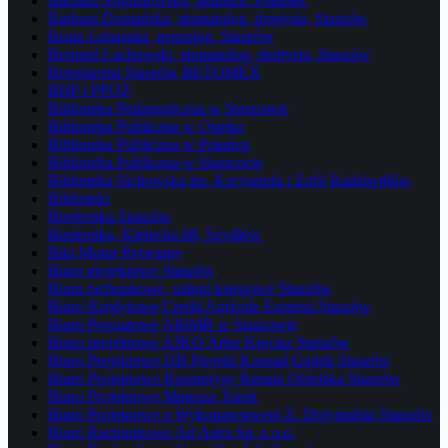
Barbara Augustowska, pediatra, Połaniec
Barbara Domańska, stomatolog, dentysta, Staszów
Beata Lubaszka, neurolog, Staszów
Bernard Lachowski, stomatolog, dentysta, Staszów
Betoniarnia Staszów BETOMEX
BHP i PPOŻ
Biblioteka Pedagogiczna w Staszowie
Biblioteka Publiczna w Osieku
Biblioteka Publiczna w Połańcu
Biblioteka Publiczna w Staszowie
Biblioteka Sichowska im. Krzysztofa i Zofii Radziwiłłów
Biblioteki
Biedronka Staszów
Biedronka, Kielecka 88, Szydłów
Biki Motor Rytwiany
Biura projektowe Staszów
Biura rachunkowe, usługi księgowe Staszów
Biuro Kredytowe Credit Agricole Express Staszów
Biuro Powiatowe ARiMR w Staszowie
Biuro projektowe AJKO Artur Kręcisz Staszów
Biuro Projektowe DB Projekt Konrad Gądek Staszów
Biuro Projektowe Kosztorysy Renata Orzelska Staszów
Biuro Projektowe Mateusz Turek
Biuro Projektowe z Wykonawstwem Z. Drzymalski Staszów
Biuro Rachunkowe Ad Astra Sp. z o.o.