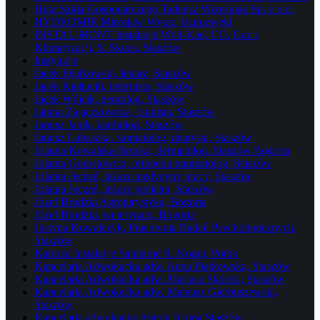
Huta Szkła Gospodarczego Tadeusz Wrześniak Sp. z o.o.
HYDROMIR Mirosław Wyraz, Kurozwęki
INSTAL-MONT Instalacje Wod-Kan, CO, Gaz i
Klimatyzacji, S. Skuza, Staszów
Instytucje
Jacek Fijałkowski, lekarz, Staszów
Jacek Kiełtucki, internista, Staszów
Jacek Wójcik, neurolog, Staszów
Janina Zajączkowska, okulista, Staszów
Janusz Janik, kardiolog, Staszów
Janusz Lubaszka, stomatolog, dentysta, Staszów
Joanna Kowalska-Brocka, dermatolog, Staszów Bogoria
Jolanta Gorostowicz, ortopeda traumatolog, Staszów
Jolanta Jeczeń, lekarz medycyny pracy, Staszów
Jolanta Jeczeń, lekarz pediatra, Staszów
Józef Brodzki Agroturystyka, Bogoria
Józef Brodzki, weterynarz, Bogoria
Justyna Kowalczyk, Pracownia Badań Psychologicznych,
Staszów
Kamrad Instalacje Sanitarne R. Kogut, Potok
Kancelaria Adwokacka adw. Anna Piątkowska, Staszów
Kancelaria Adwokacka adw. Mariusz Skórski, Staszów
Kancelaria Adwokacka adw. Mateusz Gierbuszewski,
Staszów
Kancelaria adwokacka Antoni Krupa Staszów