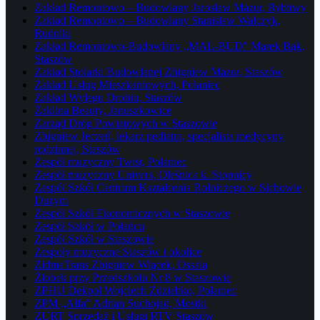
Zakład Remontowo – Budowlany Jarosław Mazur, Rybitwy
Zakład Remontowo – Budowlany Stanisław Walczyk,
Rudniki
Zakład Remontowo-Budowlany „MAL-BUD” Marek Bąk,
Staszów
Zakład Stolarki Budowlanej Zbigniew Mazur, Staszów
Zakład Usług Mieszkaniowych, Połaniec
Zakład Wylęgu Drobiu, Staszów
Żaklina Beauty, Januszkowice
Zarząd Dróg Powiatowych w Staszowie
Zbigniew Jeczeń, lekarz pediatra, specjalista medycyny
rodzinnej, Staszów
Zespół muzyczny Twist, Połaniec
Zespół muzyczny Univers, Oleśnica k. Stopnicy
Zespół Szkół Centrum Kształcenia Rolniczego w Sichowie
Dużym
Zespół Szkół Ekonomicznych w Staszowie
Zespół Szkół w Połańcu
Zespół Szkół w Staszowie
Zespoły muzyczne Staszów i okolice
ZidmaTrans Zbigniew Wiącek, Ossala
Żłobek przy Przedszkolu Nr 8 w Staszowie
ZPHU Dekpol Wojciech Zdziebko, Połaniec
ZPM „Alfa” Adrian Suchojad, Mostki
ZURT Sprzedaż i Usługi RTV Staszów