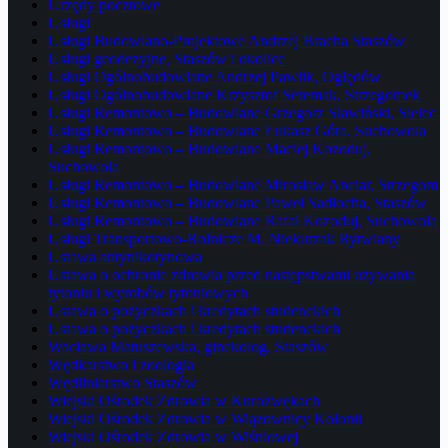
Urzędy pocztowe
Usługi
Usługi Budowlano-Projektowe Andrzej Bracha Staszów
Usługi geodezyjne, Staszów i okolice
Usługi Ogólnobudowlane Andrzej Pawlik, Oględów
Usługi Ogólnobudowlane Krzysztof Seremak, Strzegomek
Usługi Remontowo – Budowlane Grzegorz Sławiński, Sielec
Usługi Remontowo – Budowlane Łukasz Góra, Suchowola
Usługi Remontowo – Budowlane Maciej Kozoduj,
Suchowola
Usługi Remontowo – Budowlane Mirosław Anciar, Strzegom
Usługi Remontowo – Budowlane Paweł Sadłocha, Staszów
Usługi Remontowo – Budowlane Rafał Kozoduj, Suchowola
Usługi Transportowo-Rolnicze M. Niekurzak Rytwiany
Ustawa antynikotynowa
Ustawa o ochronie zdrowia przed następstwami używania
tytoniu i wyrobów tytoniowych
Ustawa o pożyczkach i kredytach studenckich
Ustawa o pożyczkach i kredytach studenckich
Wacława Matuszewska, ginekolog, Staszów
Wędkarstwo i zoologia
Wędliniarstwo Staszów
Wiejski Ośrodek Zdrowia w Kurozwękach
Wiejski Ośrodek Zdrowia w Wiązownicy Kolonii
Wiejski Ośrodek Zdrowia w Wiśniowej