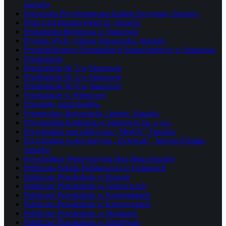
Staszów
Pracownia Psychologiczna Izabela Szczypior, Staszów
Print Graf Bożena Pietrzyk, Staszów
Prokuratura Rejonowa w Staszowie
Prymus-AGD, Galeria Staszowska, Staszów
Przedsiębiorstwo Komunikacji Samochodowej w Staszowie
Przedszkola
Przedszkole Nr 3 w Staszowie
Przedszkole Nr 4 w Staszowie
Przedszkole Nr 8 w Staszowie
Przedszkole w Wiśniowej
Przeglądy samochodów
Przemysław Borowiecki, chirurg, Staszów
Przychodnia Rodzinna w Staszowie Sp. z o.o.
Przychodnia specjalistyczna „Medyk”, Staszów
Przychodnia weterynaryjna „Zwierzak”, Justyna Pomian,
Staszów
Przychodnia Weterynaryjna Hau Miau Staszów
Publiczna Szkoła Podstawowa w Łubnicach
Publiczne Przedszkole w Bogorii
Publiczne Przedszkole w Jurkowicach
Publiczne Przedszkole w Koniemłotach
Publiczne Przedszkole w Kurozwękach
Publiczne Przedszkole w Mostkach
Publiczne Przedszkole w Smerdynie