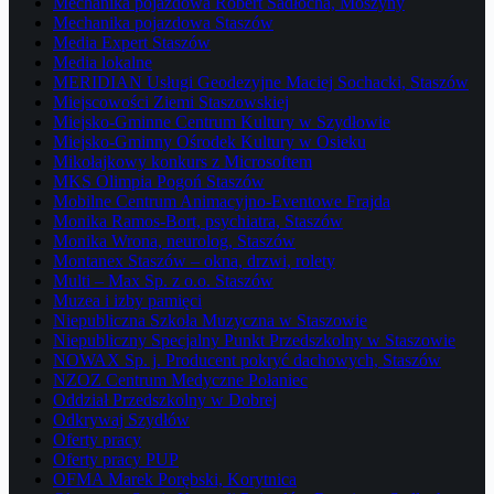
Mechanika pojazdowa Robert Sadłocha, Moszyny
Mechanika pojazdowa Staszów
Media Expert Staszów
Media lokalne
MERIDIAN Usługi Geodezyjne Maciej Sochacki, Staszów
Miejscowości Ziemi Staszowskiej
Miejsko-Gminne Centrum Kultury w Szydłowie
Miejsko-Gminny Ośrodek Kultury w Osieku
Mikołajkowy konkurs z Microsoftem
MKS Olimpia Pogoń Staszów
Mobilne Centrum Animacyjno-Eventowe Frajda
Monika Ramos-Bort, psychiatra, Staszów
Monika Wrona, neurolog, Staszów
Montanex Staszów – okna, drzwi, rolety
Multi – Max Sp. z o.o. Staszów
Muzea i izby pamięci
Niepubliczna Szkoła Muzyczna w Staszowie
Niepubliczny Specjalny Punkt Przedszkolny w Staszowie
NOWAX Sp. j. Producent pokryć dachowych, Staszów
NZOZ Centrum Medyczne Połaniec
Oddział Przedszkolny w Dobrej
Odkrywaj Szydłów
Oferty pracy
Oferty pracy PUP
OFMA Marek Porębski, Korytnica