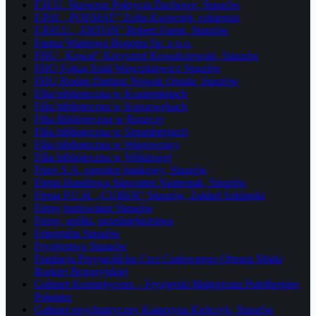
F.H.U. Skowron Pokrycia Dachowe, Staszów
F.P.H. „POEMAT” Zofia Kwiecień, cukiernia
F.P.H.U. „ERTON” Robert Faron, Staszów
Farma Wiatrowa Bogoria Sp. z o.o.
FHU „Kowal” Krzysztof Kowalczewski, Staszów
FHU Fokus Emil Wawrzkiewicz Staszów
FHU Rodan Dariusz Nowak Ossala, Staszów
Filia biblioteczna w Koniemłotach
Filia biblioteczna w Kurozwękach
Filia Biblioteczna w Ruszczy
Filia biblioteczna w Sztombergach
Filia biblioteczna w Wiązownicy
Filia biblioteczna w Wiśniowej
Fines S.A. operator bankowy, Staszów
Firma Handlowa Sławomir Nasternak, Staszów
Firma P.U.H. „CUBER” Staszów, Zakład Szklarski
Firmy budowlane Staszów
Firmy, spółki, przedsiębiorstwa
Fotografia Staszów
Fryzjerstwo Staszów
Fundacja Przyjaciół ku Czci Cudownego Obrazu Matki
Boskiej Bogoryjskiej
Gabinet Kosmetyczno – Fryzjerski Małgorzata Putelbergier,
Połaniec
Gabinet psychiatryczny Katarzyna Kielczyk, Staszów