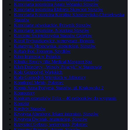
Kancelaria notarialna Agata Widanka Staszów
Kancelaria notarialna Elżbieta Skowron Staszów
Kancelaria Notarialna Karolina Kluszczyńska-Chmielewska
Staszów
Kancelarie adwokackie. Prawnik Staszów
Kancelarie notarialne. Notariusz Staszów
Karczma Świętokrzyska Staszów Golejów
Karol Trybuszkiewicz, weterynarz, Bogoria
Katarzyna Mrozowska, stomatolog, Staszów
Kebab Pod Toporem, Szydłów
Kino Impresja w Połańcu
Klinika Broccy filia Medical Margaret Spa
Klub Dziecięcy „Wesoły Pajacyk” w Staszowie
Koła Gospodyń Wiejskich
Koło Gospodyń Wiejskich w Jabłonicy
Komfopol Meble, Połaniec
Komis Anna Podyma, Staszów, ul. Krakowska 2
Komputery
Konkurs orzeszków Felix – 40 netbooków do wygrania
Kontakt
Kredyty Staszów
Krystyna Altenberg, lekarz internista, Staszów
Krystyna Dworak, reumatolog, Staszów
Krzysztof Gębura, weterynarz, Połaniec
Krzysztof Pragacz, chirurg, Staszów