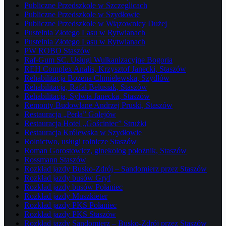
Publiczne Przedszkole w Szczeglicach
Publiczne Przedszkole w Szydłowie
Publiczne Przedszkole w Wiązownicy Dużej
Pustelnia Złotego Lasu w Rytwianach
Pustelnia Złotego Lasu w Rytwianach
PW ROBO Staszów
Raf-Gum SC. Usługi Wulkanizacyjne Bogoria
REH Complex Analis, Krzysztof Janecki, Staszów
Rehabilitacja Bożena Chmielewska, Szydłów
Rehabilitacja, Rafał Belusiak, Staszów
Rehabilitacja, Sylwia Janecka, Staszów
Remonty Budowlane Andrzej Pruski, Staszów
Restauracja „Perła” Golejów
Restauracja Hotel „Gościniec” Strużki
Restauracja Królewska w Szydłowie
Rolnictwo, usługi rolnicze Staszów
Roman Gorostowicz, ginekolog położnik, Staszów
Rossmann Staszów
Rozkład jazdy Busko-Zdrój – Sandomierz przez Staszów
Rozkład jazdy busów Gryf
Rozkład jazdy busów Połaniec
Rozkład jazdy Muszkieter
Rozkład jazdy PKS Połaniec
Rozkład jazdy PKS Staszów
Rozkład jazdy Sandomierz – Busko-Zdrój przez Staszów