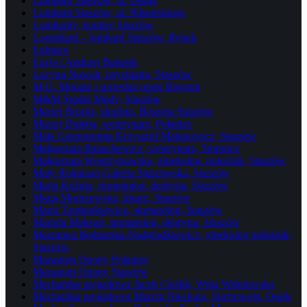
Lombard Staszów, ul. Długa
Lombard Staszów, ul. Piłsudskiego
Lombardy, komisy Staszów
Loombard – lombard Staszów, Rynek
Łubnice
Łucja i Andrzej Banasik
Lucyna Nowak, psychiatra, Staszów
M.G. Montaż i sprzedaż opon Bogoria
M&M Studio Mody, Staszów
Maciej Brocki, okulista, Bogoria Staszów
Maciej Dulęba, weterynarz, Połaniec
Mała Gastronomia Krzysztof Malanowicz, Staszów
Małgorzata Banachewicz, weterynarz, Stopnica
Małgorzata Węgrzynowska, ginekolog, położnik, Staszów
Mały Robinson Galeria Staszowska, Staszów
Maria Kuźnia, stomatolog, dentysta, Staszów
Maria Modrzewska, lekarz, Staszów
Maria Tombarkiewicz, stomatolog, Staszów
Mariola Maksoń, stomatolog, dentysta, Staszów
Marzanna Bednarska-Nadgrodkiewicz, ginekolog położnik,
Staszów
Mazagum Opony Połaniec
Mazagum Opony Staszów
Mechanika pojazdowa Jacek Cieślik, Wola Wiśniowska
Mechanika pojazdowa Marcin Nieckarz, Suchowola, Osiek