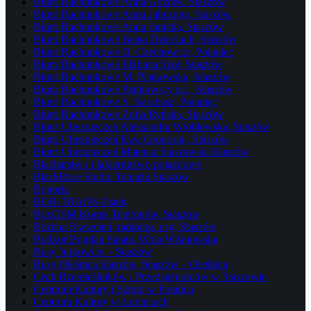
Biuro Rachunkowe Anna Gozdek, Staszów
Biuro Rachunkowe Anna Jabczuga, Staszów
Biuro Rachunkowe Anna Janicka, Staszów
Biuro Rachunkowe Beata Dzieciuch, Staszów
Biuro Rachunkowe D. Czechowicz, Połaniec
Biuro Rachunkowe Elżbieta Szot, Staszów
Biuro Rachunkowe M. Piątkowska, Staszów
Biuro Rachunkowe Piątkowscy s.c., Staszów
Biuro Rachunkowe S. Barabasz, Połaniec
Biuro Rachunkowe Zofia Ryńska, Staszów
Biuro Ubezpieczeń Aleksandra Wróblewska, Staszów
Biuro Ubezpieczeń Ewa Gronostaj, Staszów
Biuro Ubezpieczeń Mateusz Staszewski Staszów
Blacharstwo i lakiernictwo pojazdowe
BlackRose Studio Tatuażu Staszów
Bogoria
BOR-TRANS Osiek
BoxGSM Komis Telefonów, Staszów
Bożena Kwiecień, radiolog, usg, Staszów
Budkor Bogdan Sałata, Wola Wiśniowska
Busy Jurkowice – Staszów
Busy Oleśnica Staszów, Staszów – Oleśnica
Cech Rzemieślników i Przedsiębiorców w Staszowie
Centrum Kultury i Sztuki w Połańcu
Centrum Kultury w Łubnicach