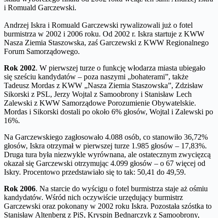
i Romuald Garczewski.
Andrzej Iskra i Romuald Garczewski rywalizowali już o fotel
burmistrza w 2002 i 2006 roku. Od 2002 r. Iskra startuje z KWW
Nasza Ziemia Staszowska, zaś Garczewski z KWW Regionalnego
Forum Samorządowego.
Rok 2002
. W pierwszej turze o funkcję włodarza miasta ubiegało
się sześciu kandydatów – poza naszymi „bohaterami”, także
Tadeusz Mordas z KWW „Nasza Ziemia Staszowska”, Zdzisław
Sikorski z PSL, Jerzy Wojtal z Samoobrony i Stanisław Lech
Zalewski z KWW Samorządowe Porozumienie Obywatelskie.
Mordas i Sikorski dostali po około 6% głosów, Wojtal i Zalewski po
16%.
Na Garczewskiego zagłosowało 4.088 osób, co stanowiło 36,72%
głosów, Iskra otrzymał w pierwszej turze 1.985 głosów – 17,83%.
Druga tura była niezwykle wyrównana, ale ostatecznym zwycięzcą
okazał się Garczewski otrzymując 4.099 głosów – o 67 więcej od
Iskry. Procentowo przedstawiało się to tak: 50,41 do 49,59.
Rok 2006
. Na starcie do wyścigu o fotel burmistrza staje aż ośmiu
kandydatów. Wśród nich oczywiście urzędujący burmistrz
Garczewski oraz pokonany w 2002 roku Iskra. Pozostała szóstka to
Stanisław Altenberg z PiS, Kryspin Bednarczyk z Samoobrony,