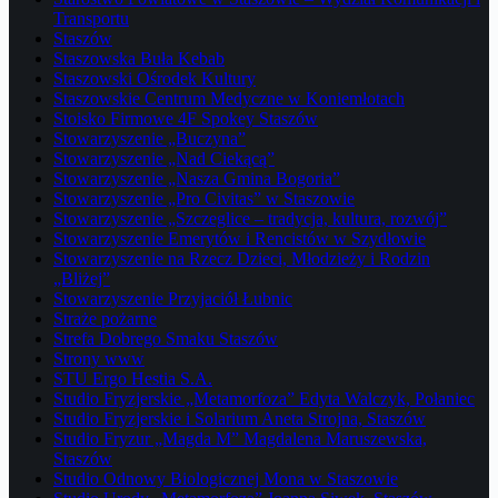
Transportu
Staszów
Staszowska Buła Kebab
Staszowski Ośrodek Kultury
Staszowskie Centrum Medyczne w Koniemłotach
Stoisko Firmowe 4F Spokey Staszów
Stowarzyszenie „Buczyna”
Stowarzyszenie „Nad Ciekącą”
Stowarzyszenie „Nasza Gmina Bogoria”
Stowarzyszenie „Pro Civitas” w Staszowie
Stowarzyszenie „Szczeglice – tradycja, kultura, rozwój”
Stowarzyszenie Emerytów i Rencistów w Szydłowie
Stowarzyszenie na Rzecz Dzieci, Młodzieży i Rodzin
„Bliżej”
Stowarzyszenie Przyjaciół Łubnic
Straże pożarne
Strefa Dobrego Smaku Staszów
Strony www
STU Ergo Hestia S.A.
Studio Fryzjerskie „Metamorfoza” Edyta Walczyk, Połaniec
Studio Fryzjerskie i Solarium Aneta Strojna, Staszów
Studio Fryzur „Magda M” Magdalena Maruszewska,
Staszów
Studio Odnowy Biologicznej Mona w Staszowie