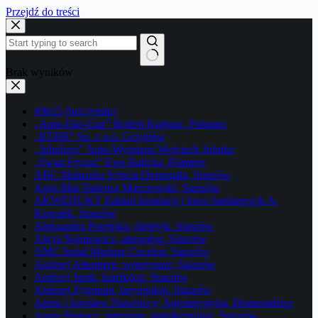
Przejdź do treści
Brak wyników
#9615 (bez tytułu)
„Auto-Eko-Gaz” Robert Karbarz, Połaniec
„BTBB” Sp. z o.o. Grzybów
„Juhnkers” Auto-Wymiana Wojciech Juhnke
„Świat Fryzur” Ewa Balicka, Połaniec
ABC Maluszka Sylwia Domagała, Staszów
Agro-Mar Tadeusz Marczewski, Staszów
AKWEDUKT Zakład Instalacji i Sieci Sanitarnych A.
Kowalik, Staszów
Aleksandra Porębska, dietetyk, Staszów
Alicja Najmowicz, alergolog, Staszów
AMC Instal Mariusz Cecelon, Staszów
Andrzej Altenberg, weterynarz, Staszów
Andrzej Janik, kardiolog, Staszów
Andrzej Zygmunt, laryngolog, Staszów
Aneta i Jarosław Nawroccy, Agroturystyka, Domoradzice
Aneta Pragacz, internista, endokrynolog, Staszów