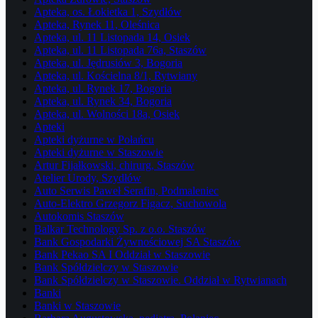
Apteka, os. Łokietka 1, Szydłów
Apteka, Rynek 11, Oleśnica
Apteka, ul. 11 Listopada 14, Osiek
Apteka, ul. 11 Listopada 76a, Staszów
Apteka, ul. Jędrusiów 3, Bogoria
Apteka, ul. Kościelna 8/1, Rytwiany
Apteka, ul. Rynek 17, Bogoria
Apteka, ul. Rynek 34, Bogoria
Apteka, ul. Wolności 18a, Osiek
Apteki
Apteki dyżurne w Połańcu
Apteki dyżurne w Staszowie
Artur Fijałkowski, chirurg, Staszów
Atelier Urody, Szydłów
Auto Serwis Paweł Serafin, Podmaleniec
Auto-Elektro Grzegorz Figacz, Suchowola
Autokomis Staszów
Balkar Technology Sp. z o.o. Staszów
Bank Gospodarki Żywnościowej SA Staszów
Bank Pekao SA I Oddział w Staszowie
Bank Spółdzielczy w Staszowie
Bank Spółdzielczy w Staszowie. Oddział w Rytwianach
Banki
Banki w Staszowie