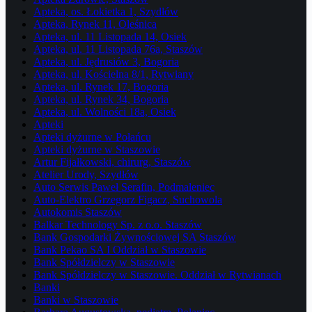
Apteka, os. Łokietka 1, Szydłów
Apteka, Rynek 11, Oleśnica
Apteka, ul. 11 Listopada 14, Osiek
Apteka, ul. 11 Listopada 76a, Staszów
Apteka, ul. Jędrusiów 3, Bogoria
Apteka, ul. Kościelna 8/1, Rytwiany
Apteka, ul. Rynek 17, Bogoria
Apteka, ul. Rynek 34, Bogoria
Apteka, ul. Wolności 18a, Osiek
Apteki
Apteki dyżurne w Połańcu
Apteki dyżurne w Staszowie
Artur Fijałkowski, chirurg, Staszów
Atelier Urody, Szydłów
Auto Serwis Paweł Serafin, Podmaleniec
Auto-Elektro Grzegorz Figacz, Suchowola
Autokomis Staszów
Balkar Technology Sp. z o.o. Staszów
Bank Gospodarki Żywnościowej SA Staszów
Bank Pekao SA I Oddział w Staszowie
Bank Spółdzielczy w Staszowie
Bank Spółdzielczy w Staszowie. Oddział w Rytwianach
Banki
Banki w Staszowie