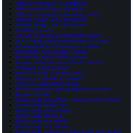
Publiczne Przedszkole w Szczeglicach
Publiczne Przedszkole w Szydłowie
Publiczne Przedszkole w Wiązownicy Dużej
Pustelnia Złotego Lasu w Rytwianach
Pustelnia Złotego Lasu w Rytwianach
PW ROBO Staszów
Raf-Gum SC. Usługi Wulkanizacyjne Bogoria
REH Complex Analis, Krzysztof Janecki, Staszów
Rehabilitacja Bożena Chmielewska, Szydłów
Rehabilitacja, Rafał Belusiak, Staszów
Rehabilitacja, Sylwia Janecka, Staszów
Remonty Budowlane Andrzej Pruski, Staszów
Restauracja „Perła” Golejów
Restauracja Hotel „Gościniec” Strużki
Restauracja Królewska w Szydłowie
Rolnictwo, usługi rolnicze Staszów
Roman Gorostowicz, ginekolog położnik, Staszów
Rossmann Staszów
Rozkład jazdy Busko-Zdrój – Sandomierz przez Staszów
Rozkład jazdy busów Gryf
Rozkład jazdy busów Połaniec
Rozkład jazdy Muszkieter
Rozkład jazdy PKS Połaniec
Rozkład jazdy PKS Staszów
Rozkład jazdy Sandomierz – Busko-Zdrój przez Staszów