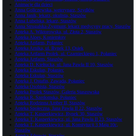
Animacje dla dzieci
Anna Goliczewska, weterynarz, Szydłów
Anna Janik, lekarz, okulista, Staszów
Anna Lubelska, lekarz, Staszów
Anna Strugalska-Zygmunt, lekarz medycyny pracy, Staszów
Apteka A. Wiktorowska, ul. Złota 2, Staszów
Apteka Aloes, Koniemłoty
Apteka Apfarm, Połaniec
Apteka Arnika, ul. Rynek 13, Osiek
Apteka Artfarm Prolek, ul. Czarnieckiego 1, Połaniec
Apteka Artfarm, Staszów
Apteka D. Kiełtucka, ul. Jana Pawła II 10, Staszów
Apteka Eskulap, Połaniec
Apteka Eskulap, Staszów
Apteka J. Ostafin, Zawada, Połaniec
Apteka Osobista, Staszów
Apteka Prolek Staszów, Galeria Staszowska
Apteka R. Szerłomska, Połaniec
Apteka Rodzinna Amber II, Staszów
Apteka Społeczna, Jana Pawła II 22, Staszów
Apteka T. Kasperkiewicz, Rynek 30, Staszów
Apteka T. Kasperkiewicz, ul. Jana Pawła II 23, Staszów
Apteka T. Kasperkiewicz, ul. Konstytucji 3 Maja 10c,
Staszów
Apteka Zdrowie, Staszów