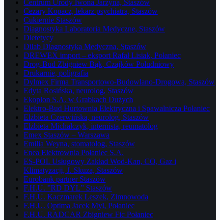
Centrum Urody Iwona Jarzyna, Staszów
Cezary Kopacz, lekarz psychiatra, Staszów
Cukiernie Staszów
Diagnostyka Laboratoria Medyczne, Staszów
Dietetycy
Dilab Diagnostyka Medyczna, Staszów
DREWEX import – eksport Rafał Lisiak, Połaniec
Drog-Bud Zbigniew Bąk, Czajków Południowy
Drukarnie, poligrafia
Dylmex Firma Transportowo-Budowlano-Drogowa, Staszów
Edyta Rosińska, neurolog, Staszów
Ekoplon S.A. w Grabkach Dużych
Elektro-Bud Hurtownia Elektryczna i Spawalnicza Połaniec
Elżbieta Czerwińska, neurolog, Staszów
Elżbieta Michalczyk, internista, reumatolog
Emex Staszów – Warszawa
Emilia Weyna, stomatolog, Staszów
Enea Elektrownia Połaniec S.A.
ES-POL Usługowy Zakład Wod-Kan, CO, Gaz i
Klimatyzacji, J. Skuza, Staszów
Eurobank partner Staszów
F.H.U. ”RD DYL” Staszów
F.H.U. Kaczmarek Leszek, Zimnowoda
F.H.U. Optima Jacek Myl, Połaniec
F.H.U. RADCAR Zbigniew Fic Połaniec