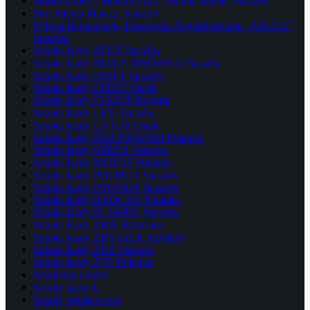
Studio Urody „Metamorfoza” Joanna Siwek, Staszów
Styl Jolanta Matacz, Staszów
Sylwia Bednarczyk, Pracownia Psychologiczna „ARCHE”
Staszów
Szkoła Jazdy ATUT Staszów
Szkoła Jazdy BIAŁA MRÓWKA Staszów
Szkoła Jazdy DRIFT Staszów
Szkoła Jazdy EFEKT Osiek
Szkoła Jazdy ELMOT Bogoria
Szkoła Jazdy LEX Staszów
Szkoła Jazdy LOTUS Osiek
Szkoła Jazdy MACHOWSKI Połaniec
Szkoła Jazdy MIREX Staszów
Szkoła Jazdy MOTOS Połaniec
Szkoła Jazdy POLMOT Staszów
Szkoła Jazdy PROMOT Staszów
Szkoła Jazdy RADCAR Połaniec
Szkoła Jazdy SLAWEK Staszów
Szkoła Jazdy ŻBIK Rytwiany
Szkoła Jazdy ZBYSZEK Szydłów
Szkoła Jazdy ZDZ Staszów
Szkoła Jazdy ZTE Połaniec
Szkolenia i kursy
Szkoły jazdy L
Szkoły podstawowe