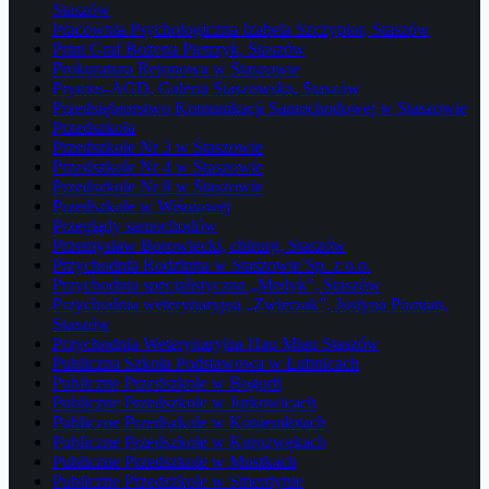
Staszów
Pracownia Psychologiczna Izabela Szczypior, Staszów
Print Graf Bożena Pietrzyk, Staszów
Prokuratura Rejonowa w Staszowie
Prymus-AGD, Galeria Staszowska, Staszów
Przedsiębiorstwo Komunikacji Samochodowej w Staszowie
Przedszkola
Przedszkole Nr 3 w Staszowie
Przedszkole Nr 4 w Staszowie
Przedszkole Nr 8 w Staszowie
Przedszkole w Wiśniowej
Przeglądy samochodów
Przemysław Borowiecki, chirurg, Staszów
Przychodnia Rodzinna w Staszowie Sp. z o.o.
Przychodnia specjalistyczna „Medyk”, Staszów
Przychodnia weterynaryjna „Zwierzak”, Justyna Pomian,
Staszów
Przychodnia Weterynaryjna Hau Miau Staszów
Publiczna Szkoła Podstawowa w Łubnicach
Publiczne Przedszkole w Bogorii
Publiczne Przedszkole w Jurkowicach
Publiczne Przedszkole w Koniemłotach
Publiczne Przedszkole w Kurozwękach
Publiczne Przedszkole w Mostkach
Publiczne Przedszkole w Smerdynie