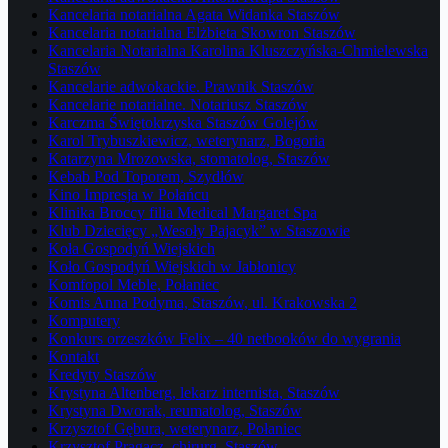
Kancelaria notarialna Agata Widanka Staszów
Kancelaria notarialna Elżbieta Skowron Staszów
Kancelaria Notarialna Karolina Kluszczyńska-Chmielewska
Staszów
Kancelarie adwokackie. Prawnik Staszów
Kancelarie notarialne. Notariusz Staszów
Karczma Świętokrzyska Staszów Golejów
Karol Trybuszkiewicz, weterynarz, Bogoria
Katarzyna Mrozowska, stomatolog, Staszów
Kebab Pod Toporem, Szydłów
Kino Impresja w Połańcu
Klinika Broccy filia Medical Margaret Spa
Klub Dziecięcy „Wesoły Pajacyk” w Staszowie
Koła Gospodyń Wiejskich
Koło Gospodyń Wiejskich w Jabłonicy
Komfopol Meble, Połaniec
Komis Anna Podyma, Staszów, ul. Krakowska 2
Komputery
Konkurs orzeszków Felix – 40 netbooków do wygrania
Kontakt
Kredyty Staszów
Krystyna Altenberg, lekarz internista, Staszów
Krystyna Dworak, reumatolog, Staszów
Krzysztof Gębura, weterynarz, Połaniec
Krzysztof Pragacz, chirurg, Staszów