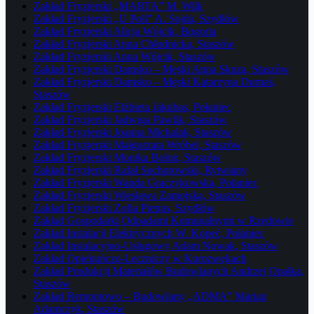
Zakład Fryzjerski „MARTA” M. Wilk
Zakład Fryzjerski „U Poli” A. Sojda, Szydłów
Zakład Fryzjerski Alicja Wójcik, Bogoria
Zakład Fryzjerski Anna Chłodnicka, Staszów
Zakład Fryzjerski Anna Wójcik, Staszów
Zakład Fryzjerski Damsko – Męski Anna Skuza, Staszów
Zakład Fryzjerski Damsko – Męski Katarzyna Durnaś,
Staszów
Zakład Fryzjerski Elżbieta Jakubas, Połaniec
Zakład Fryzjerski Jadwiga Pawlik, Staszów
Zakład Fryzjerski Joanna Michalak, Staszów
Zakład Fryzjerski Małgorzata Wróbel, Staszów
Zakład Fryzjerski Monika Bolon, Staszów
Zakład Fryzjerski Rafał Suchorowski, Rytwiany
Zakład Fryzjerski Wanda Graczykowska, Połaniec
Zakład Fryzjerski Wiesława Zamojska, Staszów
Zakład Fryzjerski Zofia Pietras, Szydłów
Zakład Gospodarki Odpadami Komunalnymi w Rzędowie
Zakład Instalacji Elektrycznych W. Kopeć, Połaniec
Zakład Instalacyjno-Usługowy Adam Nowak, Staszów
Zakład Opiekuńczo-Leczniczy w Kurozwękach
Zakład Produkcji Materiałów Budowlanych Andrzej Opałka,
Staszów
Zakład Remontowo – Budowlany „ADMA” Marian
Adamczyk, Staszów