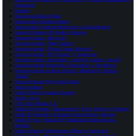
Transportu
Staszów
Staszowska Buła Kebab
Staszowski Ośrodek Kultury
Staszowskie Centrum Medyczne w Koniemłotach
Stoisko Firmowe 4F Spokey Staszów
Stowarzyszenie „Buczyna”
Stowarzyszenie „Nad Ciekącą”
Stowarzyszenie „Nasza Gmina Bogoria”
Stowarzyszenie „Pro Civitas” w Staszowie
Stowarzyszenie „Szczeglice – tradycja, kultura, rozwój”
Stowarzyszenie Emerytów i Rencistów w Szydłowie
Stowarzyszenie na Rzecz Dzieci, Młodzieży i Rodzin
„Bliżej”
Stowarzyszenie Przyjaciół Łubnic
Straże pożarne
Strefa Dobrego Smaku Staszów
Strony www
STU Ergo Hestia S.A.
Studio Fryzjerskie „Metamorfoza” Edyta Walczyk, Połaniec
Studio Fryzjerskie i Solarium Aneta Strojna, Staszów
Studio Fryzur „Magda M” Magdalena Maruszewska,
Staszów
Studio Odnowy Biologicznej Mona w Staszowie