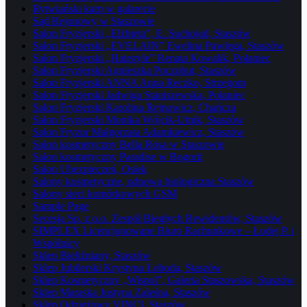
Rytwiański karp w galarecie
Sąd Rejonowy w Staszowie
Salon Fryzjerski „Elżbieta”, E. Suchojad, Staszów
Salon Fryzjerski „EVELAIN” Ewelina Pawlęga, Staszów
Salon Fryzjerski „Hairstyle” Renata Kowalik, Połaniec
Salon Fryzjerski Agnieszka Poczobut, Staszów
Salon Fryzjerski ANNA Anna Reczko, Strzegom
Salon Fryzjerski Jadwiga Staniszewska, Połaniec
Salon Fryzjerski Karolina Rejnowicz, Chańcza
Salon Fryzjerski Monika Wójcik-Utnik, Staszów
Salon Fryzur Małgorzata Adamkiewicz, Staszów
Salon kosmetyczny Bella Rosa w Staszowie
Salon kosmetyczny Paradise w Bogorii
Salon Ubezpieczeń, Osiek
Salony kosmetyczne, odnowa biologiczna Staszów
Salony sieci komórkowych GSM
Sample Page
Secesja Sp. z o.o. Zespół Biegłych Rewidentów, Staszów
SIMPLEX Licencjonowane Biuro Rachunkowe – Łodej P. i
Wspólnicy
Sklep Bieliźniany, Staszów
Sklep Jubilerski Krystyna Łoboda, Staszów
Sklep Kosmetyczny „Wispol”, Galeria Staszowska, Staszów
Sklep Maraska Justyna Zaleśna, Staszów
Sklep Odzieżowy VINCI, Staszów