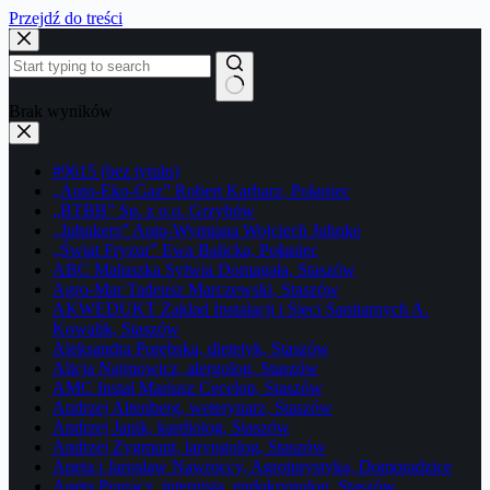
Przejdź do treści
Brak wyników
#9615 (bez tytułu)
„Auto-Eko-Gaz” Robert Karbarz, Połaniec
„BTBB” Sp. z o.o. Grzybów
„Juhnkers” Auto-Wymiana Wojciech Juhnke
„Świat Fryzur” Ewa Balicka, Połaniec
ABC Maluszka Sylwia Domagała, Staszów
Agro-Mar Tadeusz Marczewski, Staszów
AKWEDUKT Zakład Instalacji i Sieci Sanitarnych A.
Kowalik, Staszów
Aleksandra Porębska, dietetyk, Staszów
Alicja Najmowicz, alergolog, Staszów
AMC Instal Mariusz Cecelon, Staszów
Andrzej Altenberg, weterynarz, Staszów
Andrzej Janik, kardiolog, Staszów
Andrzej Zygmunt, laryngolog, Staszów
Aneta i Jarosław Nawroccy, Agroturystyka, Domoradzice
Aneta Pragacz, internista, endokrynolog, Staszów