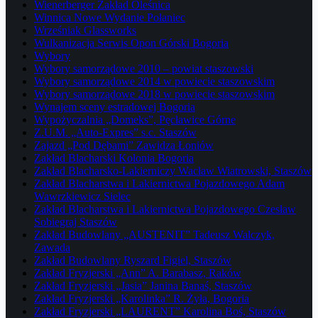
Wienerberger Zakład Oleśnica
Winnica Nowe Wydanie Połaniec
Wrześniak Glassworks
Wulkanizacja Serwis Opon Górski Bogoria
Wybory
Wybory samorządowe 2010 – powiat staszowski
Wybory samorządowe 2014 w powiecie staszowskim
Wybory samorządowe 2018 w powiecie staszowskim
Wynajem sceny estradowej Bogoria
Wypożyczalnia „Domeks”, Pęcławice Górne
Z.U.M. „Auto-Expres” s.c. Staszów
Zajazd „Pod Dębami” Zawidza Łoniów
Zakład Blacharski Kolonia Bogoria
Zakład Blacharsko-Lakierniczy Wacław Wiatrowski, Staszów
Zakład Blacharstwa i Lakiernictwa Pojazdowego Adam
Wawrzkiewicz Sielec
Zakład Blacharstwa i Lakiernictwa Pojazdowego Czesław
Sobiegraj Staszów
Zakład Budowlany „AUSTENIT” Tadeusz Walczyk,
Zawada
Zakład Budowlany Ryszard Figiel, Staszów
Zakład Fryzjerski „Ann” A. Barabasz, Raków
Zakład Fryzjerski „Jasia” Janina Banaś, Staszów
Zakład Fryzjerski „Karolinka” R. Żyła, Bogoria
Zakład Fryzjerski „LAURENT” Karolina Boś, Staszów