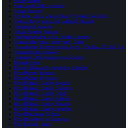
Szkoły średnie
Szoła Jazdy EMIL Staszów
Szpital Staszów
Szydłów – freski w kościółku Wszystkich Świetych
Tadeusz Lech, ginekolog, położnik, Staszów
Tapicerstwo Staszów
Tatuaż Piercing Staszów
Terapia manualna, Anna Lisicka, Staszów
Tomasz Miodyński, weterynarz, Osiek
Towarzystwo Ubezpieczeń na Życie „POLISA-ŻYCIE” S.A.
Transport samochodowy
Transport, firmy transportowe Staszów
Ubezpieczenia
Urszula Ślusarczyk, diabetolog, Staszów
Urząd Gminy Łubnice
Urząd Gminy Rytwiany
Urząd Miasta i Gminy Bogoria
Urząd Miasta i Gminy Oleśnica
Urząd Miasta i Gminy Osiek
Urząd Miasta i Gminy Połaniec
Urząd Miasta i Gminy Staszów
Urząd Miasta i Gminy Szydłów
Urząd Pocztowy Bogoria
Urząd Skarbowy w Staszowie
Urzędy miast i gmin