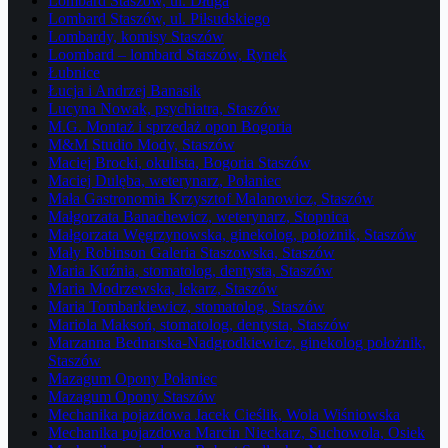
Lombard Staszów, ul. Długa
Lombard Staszów, ul. Piłsudskiego
Lombardy, komisy Staszów
Loombard – lombard Staszów, Rynek
Łubnice
Łucja i Andrzej Banasik
Lucyna Nowak, psychiatra, Staszów
M.G. Montaż i sprzedaż opon Bogoria
M&M Studio Mody, Staszów
Maciej Brocki, okulista, Bogoria Staszów
Maciej Dulęba, weterynarz, Połaniec
Mała Gastronomia Krzysztof Malanowicz, Staszów
Małgorzata Banachewicz, weterynarz, Stopnica
Małgorzata Węgrzynowska, ginekolog, położnik, Staszów
Mały Robinson Galeria Staszowska, Staszów
Maria Kuźnia, stomatolog, dentysta, Staszów
Maria Modrzewska, lekarz, Staszów
Maria Tombarkiewicz, stomatolog, Staszów
Mariola Maksoń, stomatolog, dentysta, Staszów
Marzanna Bednarska-Nadgrodkiewicz, ginekolog położnik,
Staszów
Mazagum Opony Połaniec
Mazagum Opony Staszów
Mechanika pojazdowa Jacek Cieślik, Wola Wiśniowska
Mechanika pojazdowa Marcin Nieckarz, Suchowola, Osiek