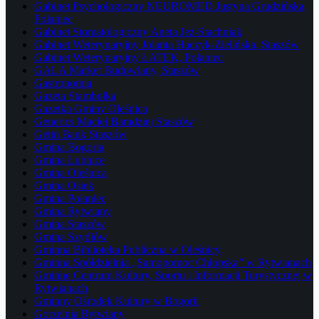
Gabinet Psychologiczny NEUROMED Justyna Grudzińska,
Połaniec
Gabinet Stomatologiczny Aneta Jeż-Stachniak
Gabinet Weterynaryjny Jolanta Haczyk-Zielińska, Staszów
Gabinet Weterynaryjny ŁATEK, Połaniec
GALA Market Budowlany, Staszów
Gastronomia
Gazeta Stambułka
Gazetka Gminy Oleśnica
Generics Maciej Baradziej Staszów
Getin Bank Staszów
Gmina Bogoria
Gmina Łubnice
Gmina Oleśnica
Gmina Osiek
Gmina Połaniec
Gmina Rytwiany
Gmina Staszów
Gmina Szydłów
Gminna Biblioteka Publiczna w Oleśnicy
Gminna Spółdzielnia „Samopomoc Chłopska” w Rytwianach
Gminne Centrum Kultury, Sportu i Informacji Turystycznej w
Rytwianach
Gminny Ośrodek Kultury w Bogorii
Gorzelnia Rytwiany