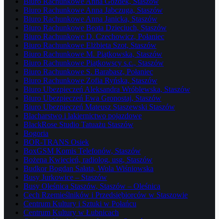
Biuro Rachunkowe Anna Gozdek, Staszów
Biuro Rachunkowe Anna Jabczuga, Staszów
Biuro Rachunkowe Anna Janicka, Staszów
Biuro Rachunkowe Beata Dzieciuch, Staszów
Biuro Rachunkowe D. Czechowicz, Połaniec
Biuro Rachunkowe Elżbieta Szot, Staszów
Biuro Rachunkowe M. Piątkowska, Staszów
Biuro Rachunkowe Piątkowscy s.c., Staszów
Biuro Rachunkowe S. Barabasz, Połaniec
Biuro Rachunkowe Zofia Ryńska, Staszów
Biuro Ubezpieczeń Aleksandra Wróblewska, Staszów
Biuro Ubezpieczeń Ewa Gronostaj, Staszów
Biuro Ubezpieczeń Mateusz Staszewski Staszów
Blacharstwo i lakiernictwo pojazdowe
BlackRose Studio Tatuażu Staszów
Bogoria
BOR-TRANS Osiek
BoxGSM Komis Telefonów, Staszów
Bożena Kwiecień, radiolog, usg, Staszów
Budkor Bogdan Sałata, Wola Wiśniowska
Busy Jurkowice – Staszów
Busy Oleśnica Staszów, Staszów – Oleśnica
Cech Rzemieślników i Przedsiębiorców w Staszowie
Centrum Kultury i Sztuki w Połańcu
Centrum Kultury w Łubnicach