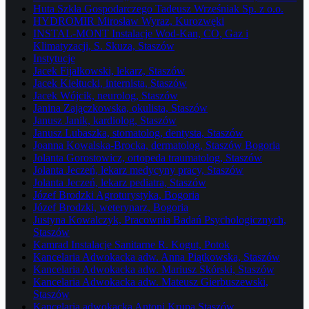
Huta Szkła Gospodarczego Tadeusz Wrześniak Sp. z o.o.
HYDROMIR Mirosław Wyraz, Kurozwęki
INSTAL-MONT Instalacje Wod-Kan, CO, Gaz i
Klimatyzacji, S. Skuza, Staszów
Instytucje
Jacek Fijałkowski, lekarz, Staszów
Jacek Kiełtucki, internista, Staszów
Jacek Wójcik, neurolog, Staszów
Janina Zajączkowska, okulista, Staszów
Janusz Janik, kardiolog, Staszów
Janusz Lubaszka, stomatolog, dentysta, Staszów
Joanna Kowalska-Brocka, dermatolog, Staszów Bogoria
Jolanta Gorostowicz, ortopeda traumatolog, Staszów
Jolanta Jeczeń, lekarz medycyny pracy, Staszów
Jolanta Jeczeń, lekarz pediatra, Staszów
Józef Brodzki Agroturystyka, Bogoria
Józef Brodzki, weterynarz, Bogoria
Justyna Kowalczyk, Pracownia Badań Psychologicznych,
Staszów
Kamrad Instalacje Sanitarne R. Kogut, Potok
Kancelaria Adwokacka adw. Anna Piątkowska, Staszów
Kancelaria Adwokacka adw. Mariusz Skórski, Staszów
Kancelaria Adwokacka adw. Mateusz Gierbuszewski,
Staszów
Kancelaria adwokacka Antoni Krupa Staszów