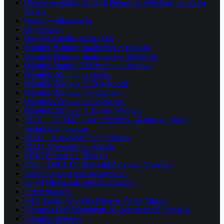
Okręgowa Stacja Kontroli Pojazdów Rytwiany, Sadłocha
Serwis
Opony, wulkanizacja
Organizacje
Osiecka Szkółka Jeździecka
Ośrodek Pomocy Społecznej w Bogorii
Ośrodek Pomocy Społecznej w Staszowie
Ośrodek Sportu i Rekreacji w Staszowie
Ośrodek Zdrowia w Osieku
Ośrodek Zdrowia w Rytwianach
Ośrodek Zdrowia w Staszowie
Ośrodek Zdrowia w Szydłowie
Ośrodek Zdrowia w Tursku Wielkim
P.B.H. „ADMA” – bis, Stanisław Adamczyk, Józef
Adamczyk, Staszów
P.H.U. „Auto-Shop” s.c. Staszów
P.H.U. Szostakdruk Staszów
P.P.H. Haland s.c. Bogoria
P.W. „IZOBUD” Romuald Zgrzywa, Staszów
Parafie w powiecie staszowskim
Paweł Olejniczak, urolog, Staszów
Pepco Staszów
PHU Zakład Obróbki Drewna Tartak Mostki
Piekarnia Pod Telegrafem, Mickiewicza 62, Staszów
Piekarnie Staszów