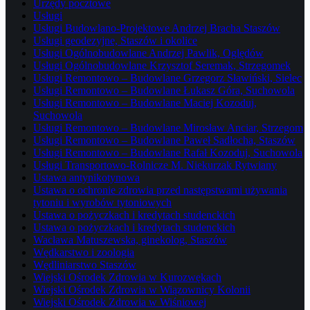
Urzędy pocztowe
Usługi
Usługi Budowlano-Projektowe Andrzej Bracha Staszów
Usługi geodezyjne, Staszów i okolice
Usługi Ogólnobudowlane Andrzej Pawlik, Oględów
Usługi Ogólnobudowlane Krzysztof Seremak, Strzegomek
Usługi Remontowo – Budowlane Grzegorz Sławiński, Sielec
Usługi Remontowo – Budowlane Łukasz Góra, Suchowola
Usługi Remontowo – Budowlane Maciej Kozoduj,
Suchowola
Usługi Remontowo – Budowlane Mirosław Anciar, Strzegom
Usługi Remontowo – Budowlane Paweł Sadłocha, Staszów
Usługi Remontowo – Budowlane Rafał Kozoduj, Suchowola
Usługi Transportowo-Rolnicze M. Niekurzak Rytwiany
Ustawa antynikotynowa
Ustawa o ochronie zdrowia przed następstwami używania
tytoniu i wyrobów tytoniowych
Ustawa o pożyczkach i kredytach studenckich
Ustawa o pożyczkach i kredytach studenckich
Wacława Matuszewska, ginekolog, Staszów
Wędkarstwo i zoologia
Wędliniarstwo Staszów
Wiejski Ośrodek Zdrowia w Kurozwękach
Wiejski Ośrodek Zdrowia w Wiązownicy Kolonii
Wiejski Ośrodek Zdrowia w Wiśniowej