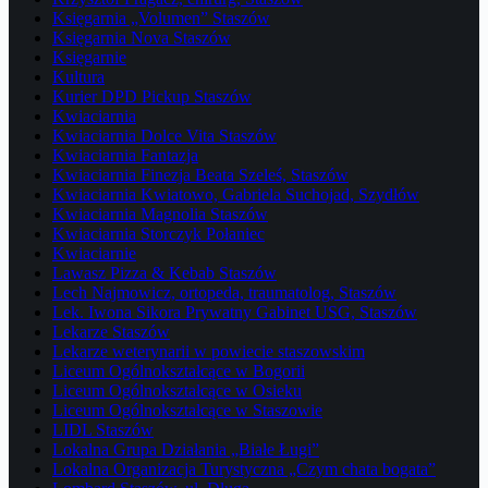
Księgarnia „Volumen” Staszów
Księgarnia Nova Staszów
Księgarnie
Kultura
Kurier DPD Pickup Staszów
Kwiaciarnia
Kwiaciarnia Dolce Vita Staszów
Kwiaciarnia Fantazja
Kwiaciarnia Finezja Beata Szeleś, Staszów
Kwiaciarnia Kwiatowo, Gabriela Suchojad, Szydłów
Kwiaciarnia Magnolia Staszów
Kwiaciarnia Storczyk Połaniec
Kwiaciarnie
Lawasz Pizza & Kebab Staszów
Lech Najmowicz, ortopeda, traumatolog, Staszów
Lek. Iwona Sikora Prywatny Gabinet USG, Staszów
Lekarze Staszów
Lekarze weterynarii w powiecie staszowskim
Liceum Ogólnokształcące w Bogorii
Liceum Ogólnokształcące w Osieku
Liceum Ogólnokształcące w Staszowie
LIDL Staszów
Lokalna Grupa Działania „Białe Ługi”
Lokalna Organizacja Turystyczna „Czym chata bogata”