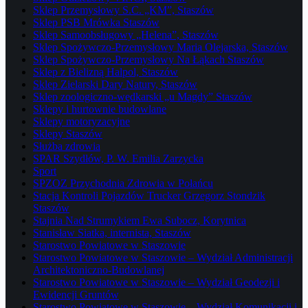
Sklep Przemysłowy S.C. „KM”, Staszów
Sklep PSB Mrówka Staszów
Sklep Samoobsługowy „Helena”, Staszów
Sklep Spożywczo-Przemysłowy Maria Olejarska, Staszów
Sklep Spożywczo-Przemysłowy Na Łąkach Staszów
Sklep z Bielizną Halpol, Staszów
Sklep Zielarski Dary Natury, Staszów
Sklep zoologiczno-wędkarski „u Magdy” Staszów
Sklepy i hurtownie budowlane
Sklepy motoryzacyjne
Sklepy Staszów
Służba zdrowia
SPAR Szydłów, P. W. Emilia Zarzycka
Sport
SPZOZ Przychodnia Zdrowia w Połańcu
Stacja Kontroli Pojazdów Trucker Grzegorz Stondzik
Staszów
Stajnia Nad Strumykiem Ewa Subocz, Korytnica
Stanisław Siatka, internista, Staszów
Starostwo Powiatowe w Staszowie
Starostwo Powiatowe w Staszowie – Wydział Administracji
Architektoniczno-Budowlanej
Starostwo Powiatowe w Staszowie – Wydział Geodezji i
Ewidencji Gruntów
Starostwo Powiatowe w Staszowie – Wydział Komunikacji i