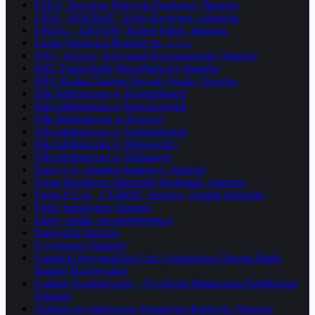
F.H.U. Skowron Pokrycia Dachowe, Staszów
F.P.H. „POEMAT” Zofia Kwiecień, cukiernia
F.P.H.U. „ERTON” Robert Faron, Staszów
Farma Wiatrowa Bogoria Sp. z o.o.
FHU „Kowal” Krzysztof Kowalczewski, Staszów
FHU Fokus Emil Wawrzkiewicz Staszów
FHU Rodan Dariusz Nowak Ossala, Staszów
Filia biblioteczna w Koniemłotach
Filia biblioteczna w Kurozwękach
Filia Biblioteczna w Ruszczy
Filia biblioteczna w Sztombergach
Filia biblioteczna w Wiązownicy
Filia biblioteczna w Wiśniowej
Fines S.A. operator bankowy, Staszów
Firma Handlowa Sławomir Nasternak, Staszów
Firma P.U.H. „CUBER” Staszów, Zakład Szklarski
Firmy budowlane Staszów
Firmy, spółki, przedsiębiorstwa
Fotografia Staszów
Fryzjerstwo Staszów
Fundacja Przyjaciół ku Czci Cudownego Obrazu Matki
Boskiej Bogoryjskiej
Gabinet Kosmetyczno – Fryzjerski Małgorzata Putelbergier,
Połaniec
Gabinet psychiatryczny Katarzyna Kielczyk, Staszów