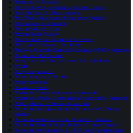
Pierogarnia w Staszowie
Piotr Markiewicz, weterynarz, Połaniec Łubnice
Piotr Olechowski – lekarz, Staszów
Piotr Roch, specjalista medycyny pracy, Staszów
Pizzeria Akwarium Staszów
Pizzeria Kaktus Staszów
Pizzeria Spoko Staszów
PKO Bank Polski Oddział 1 w Staszowie
PKS na trasie Staszów – Kołobrzeg
Placówka Partnerska Banku Zachodniego WBK w Staszowie
Pływalnia Delfin Połaniec
Pokoje Gościnne Chańcza Urszula i Błażej Olczak
Policja
Polityka prywatności
Polprzem Sp. z o.o. Połaniec
Pomoc społeczna
Powiat staszowski
Powiatowe Centrum Sportowe w Staszowie
Powiatowy Ośrodek Doskonalenia Nauczycieli w Staszowie
PPHU „Maxim” Z. Mikus, Podmaleniec
Pracownia Fantazja – słodkie stoły, torty – Wola Osowa,
Staszów
Pracownia Projektowa Aldona Krakowiak, Staszów
Pracownia Protetyki Stomatologicznej Dentam Staszów
Pracownia Psychologiczna A-TEST Henryka Markowska,