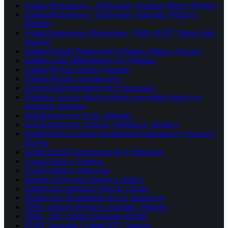
Zakład Remontowo – Budowlany Jarosław Mazur, Rybitwy
Zakład Remontowo – Budowlany Stanisław Walczyk,
Rudniki
Zakład Remontowo-Budowlany „MAL-BUD” Marek Bąk,
Staszów
Zakład Stolarki Budowlanej Zbigniew Mazur, Staszów
Zakład Usług Mieszkaniowych, Połaniec
Zakład Wylęgu Drobiu, Staszów
Żaklina Beauty, Januszkowice
Zarząd Dróg Powiatowych w Staszowie
Zbigniew Jeczeń, lekarz pediatra, specjalista medycyny
rodzinnej, Staszów
Zespół muzyczny Twist, Połaniec
Zespół muzyczny Univers, Oleśnica k. Stopnicy
Zespół Szkół Centrum Kształcenia Rolniczego w Sichowie
Dużym
Zespół Szkół Ekonomicznych w Staszowie
Zespół Szkół w Połańcu
Zespół Szkół w Staszowie
Zespoły muzyczne Staszów i okolice
ZidmaTrans Zbigniew Wiącek, Ossala
Żłobek przy Przedszkolu Nr 8 w Staszowie
ZPHU Dekpol Wojciech Zdziebko, Połaniec
ZPM „Alfa” Adrian Suchojad, Mostki
ZURT Sprzedaż i Usługi RTV Staszów