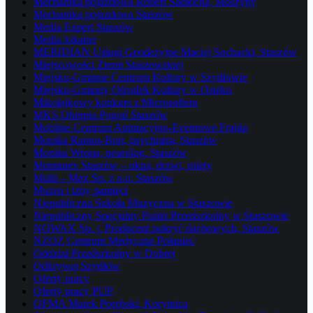
Mechanika pojazdowa Robert Sadłocha, Moszyny
Mechanika pojazdowa Staszów
Media Expert Staszów
Media lokalne
MERIDIAN Usługi Geodezyjne Maciej Sochacki, Staszów
Miejscowości Ziemi Staszowskiej
Miejsko-Gminne Centrum Kultury w Szydłowie
Miejsko-Gminny Ośrodek Kultury w Osieku
Mikołajkowy konkurs z Microsoftem
MKS Olimpia Pogoń Staszów
Mobilne Centrum Animacyjno-Eventowe Frajda
Monika Ramos-Bort, psychiatra, Staszów
Monika Wrona, neurolog, Staszów
Montanex Staszów – okna, drzwi, rolety
Multi – Max Sp. z o.o. Staszów
Muzea i izby pamięci
Niepubliczna Szkoła Muzyczna w Staszowie
Niepubliczny Specjalny Punkt Przedszkolny w Staszowie
NOWAX Sp. j. Producent pokryć dachowych, Staszów
NZOZ Centrum Medyczne Połaniec
Oddział Przedszkolny w Dobrej
Odkrywaj Szydłów
Oferty pracy
Oferty pracy PUP
OFMA Marek Porębski, Korytnica