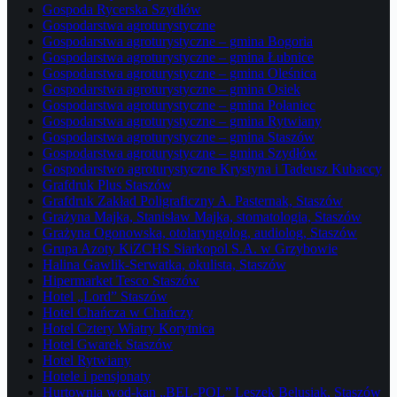
Gospoda Rycerska Szydłów
Gospodarstwa agroturystyczne
Gospodarstwa agroturystyczne – gmina Bogoria
Gospodarstwa agroturystyczne – gmina Łubnice
Gospodarstwa agroturystyczne – gmina Oleśnica
Gospodarstwa agroturystyczne – gmina Osiek
Gospodarstwa agroturystyczne – gmina Połaniec
Gospodarstwa agroturystyczne – gmina Rytwiany
Gospodarstwa agroturystyczne – gmina Staszów
Gospodarstwa agroturystyczne – gmina Szydłów
Gospodarstwo agroturystyczne Krystyna i Tadeusz Kubaccy
Grafdruk Plus Staszów
Grafdruk Zakład Poligraficzny A. Pasternak, Staszów
Grażyna Majka, Stanisław Majka, stomatologia, Staszów
Grażyna Ogonowska, otolaryngolog, audiolog, Staszów
Grupa Azoty KiZCHS Siarkopol S.A. w Grzybowie
Halina Gawlik-Serwatka, okulista, Staszów
Hipermarket Tesco Staszów
Hotel „Lord” Staszów
Hotel Chańcza w Chańczy
Hotel Cztery Wiatry Korytnica
Hotel Gwarek Staszów
Hotel Rytwiany
Hotele i pensjonaty
Hurtownia wod-kan „BEL-POL” Leszek Belusiak, Staszów