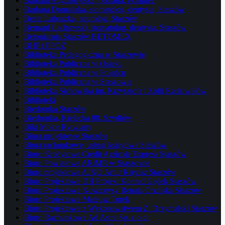
Barbara Augustowska, pediatra, Połaniec
Barbara Domańska, stomatolog, dentysta, Staszów
Beata Lubaszka, neurolog, Staszów
Bernard Lachowski, stomatolog, dentysta, Staszów
Betoniarnia Staszów BETOMEX
BHP i PPOŻ
Biblioteka Pedagogiczna w Staszowie
Biblioteka Publiczna w Osieku
Biblioteka Publiczna w Połańcu
Biblioteka Publiczna w Staszowie
Biblioteka Sichowska im. Krzysztofa i Zofii Radziwiłłów
Biblioteki
Biedronka Staszów
Biedronka, Kielecka 88, Szydłów
Biki Motor Rytwiany
Biura projektowe Staszów
Biura rachunkowe, usługi księgowe Staszów
Biuro Kredytowe Credit Agricole Express Staszów
Biuro Powiatowe ARiMR w Staszowie
Biuro projektowe AJKO Artur Kręcisz Staszów
Biuro Projektowe DB Projekt Konrad Gądek Staszów
Biuro Projektowe Kosztorysy Renata Orzelska Staszów
Biuro Projektowe Mateusz Turek
Biuro Projektowe z Wykonawstwem Z. Drzymalski Staszów
Biuro Rachunkowe Ad Astra Sp. z o.o.