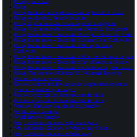
Urzędy pocztowe
Usługi
Usługi Budowlano-Projektowe Andrzej Bracha Staszów
Usługi geodezyjne, Staszów i okolice
Usługi Ogólnobudowlane Andrzej Pawlik, Oględów
Usługi Ogólnobudowlane Krzysztof Seremak, Strzegomek
Usługi Remontowo – Budowlane Grzegorz Sławiński, Sielec
Usługi Remontowo – Budowlane Łukasz Góra, Suchowola
Usługi Remontowo – Budowlane Maciej Kozoduj,
Suchowola
Usługi Remontowo – Budowlane Mirosław Anciar, Strzegom
Usługi Remontowo – Budowlane Paweł Sadłocha, Staszów
Usługi Remontowo – Budowlane Rafał Kozoduj, Suchowola
Usługi Transportowo-Rolnicze M. Niekurzak Rytwiany
Ustawa antynikotynowa
Ustawa o ochronie zdrowia przed następstwami używania
tytoniu i wyrobów tytoniowych
Ustawa o pożyczkach i kredytach studenckich
Ustawa o pożyczkach i kredytach studenckich
Wacława Matuszewska, ginekolog, Staszów
Wędkarstwo i zoologia
Wędliniarstwo Staszów
Wiejski Ośrodek Zdrowia w Kurozwękach
Wiejski Ośrodek Zdrowia w Wiązownicy Kolonii
Wiejski Ośrodek Zdrowia w Wiśniowej