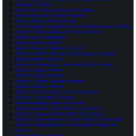
Animacje dla dzieci
Anna Goliczewska, weterynarz, Szydłów
Anna Janik, lekarz, okulista, Staszów
Anna Lubelska, lekarz, Staszów
Anna Strugalska-Zygmunt, lekarz medycyny pracy, Staszów
Apteka A. Wiktorowska, ul. Złota 2, Staszów
Apteka Aloes, Koniemłoty
Apteka Apfarm, Połaniec
Apteka Arnika, ul. Rynek 13, Osiek
Apteka Artfarm Prolek, ul. Czarnieckiego 1, Połaniec
Apteka Artfarm, Staszów
Apteka D. Kiełtucka, ul. Jana Pawła II 10, Staszów
Apteka Eskulap, Połaniec
Apteka Eskulap, Staszów
Apteka J. Ostafin, Zawada, Połaniec
Apteka Osobista, Staszów
Apteka Prolek Staszów, Galeria Staszowska
Apteka R. Szerłomska, Połaniec
Apteka Rodzinna Amber II, Staszów
Apteka Społeczna, Jana Pawła II 22, Staszów
Apteka T. Kasperkiewicz, Rynek 30, Staszów
Apteka T. Kasperkiewicz, ul. Jana Pawła II 23, Staszów
Apteka T. Kasperkiewicz, ul. Konstytucji 3 Maja 10c,
Staszów
Apteka Zdrowie, Staszów