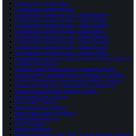
Gospoda Rycerska Szydłów
Gospodarstwa agroturystyczne
Gospodarstwa agroturystyczne – gmina Bogoria
Gospodarstwa agroturystyczne – gmina Łubnice
Gospodarstwa agroturystyczne – gmina Oleśnica
Gospodarstwa agroturystyczne – gmina Osiek
Gospodarstwa agroturystyczne – gmina Połaniec
Gospodarstwa agroturystyczne – gmina Rytwiany
Gospodarstwa agroturystyczne – gmina Staszów
Gospodarstwa agroturystyczne – gmina Szydłów
Gospodarstwo agroturystyczne Krystyna i Tadeusz Kubaccy
Grafdruk Plus Staszów
Grafdruk Zakład Poligraficzny A. Pasternak, Staszów
Grażyna Majka, Stanisław Majka, stomatologia, Staszów
Grażyna Ogonowska, otolaryngolog, audiolog, Staszów
Grupa Azoty KiZCHS Siarkopol S.A. w Grzybowie
Halina Gawlik-Serwatka, okulista, Staszów
Hipermarket Tesco Staszów
Hotel „Lord” Staszów
Hotel Chańcza w Chańczy
Hotel Cztery Wiatry Korytnica
Hotel Gwarek Staszów
Hotel Rytwiany
Hotele i pensjonaty
Hurtownia wod-kan „BEL-POL” Leszek Belusiak, Staszów