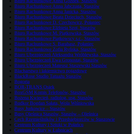
Biuro Rachunkowe Anna Gozdek, Staszów
Biuro Rachunkowe Anna Jabczuga, Staszów
Biuro Rachunkowe Anna Janicka, Staszów
Biuro Rachunkowe Beata Dzieciuch, Staszów
Biuro Rachunkowe D. Czechowicz, Połaniec
Biuro Rachunkowe Elżbieta Szot, Staszów
Biuro Rachunkowe M. Piątkowska, Staszów
Biuro Rachunkowe Piątkowscy s.c., Staszów
Biuro Rachunkowe S. Barabasz, Połaniec
Biuro Rachunkowe Zofia Ryńska, Staszów
Biuro Ubezpieczeń Aleksandra Wróblewska, Staszów
Biuro Ubezpieczeń Ewa Gronostaj, Staszów
Biuro Ubezpieczeń Mateusz Staszewski Staszów
Blacharstwo i lakiernictwo pojazdowe
BlackRose Studio Tatuażu Staszów
Bogoria
BOR-TRANS Osiek
BoxGSM Komis Telefonów, Staszów
Bożena Kwiecień, radiolog, usg, Staszów
Budkor Bogdan Sałata, Wola Wiśniowska
Busy Jurkowice – Staszów
Busy Oleśnica Staszów, Staszów – Oleśnica
Cech Rzemieślników i Przedsiębiorców w Staszowie
Centrum Kultury i Sztuki w Połańcu
Centrum Kultury w Łubnicach