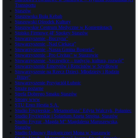
Transportu
Staszów
Staszowska Buła Kebab
Staszowski Ośrodek Kultury
Staszowskie Centrum Medyczne w Koniemłotach
Stoisko Firmowe 4F Spokey Staszów
Stowarzyszenie „Buczyna”
Stowarzyszenie „Nad Ciekącą”
Stowarzyszenie „Nasza Gmina Bogoria”
Stowarzyszenie „Pro Civitas” w Staszowie
Stowarzyszenie „Szczeglice – tradycja, kultura, rozwój”
Stowarzyszenie Emerytów i Rencistów w Szydłowie
Stowarzyszenie na Rzecz Dzieci, Młodzieży i Rodzin
„Bliżej”
Stowarzyszenie Przyjaciół Łubnic
Straże pożarne
Strefa Dobrego Smaku Staszów
Strony www
STU Ergo Hestia S.A.
Studio Fryzjerskie „Metamorfoza” Edyta Walczyk, Połaniec
Studio Fryzjerskie i Solarium Aneta Strojna, Staszów
Studio Fryzur „Magda M” Magdalena Maruszewska,
Staszów
Studio Odnowy Biologicznej Mona w Staszowie