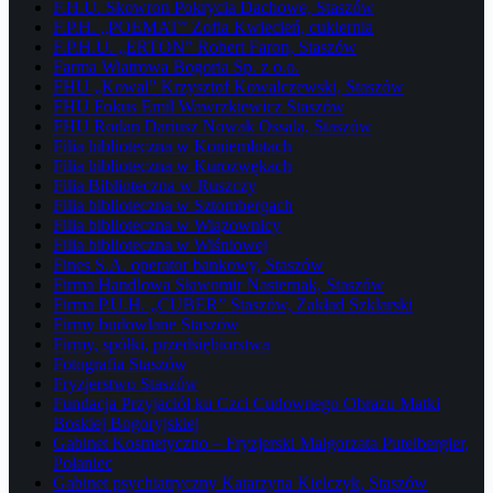
F.H.U. Skowron Pokrycia Dachowe, Staszów
F.P.H. „POEMAT” Zofia Kwiecień, cukiernia
F.P.H.U. „ERTON” Robert Faron, Staszów
Farma Wiatrowa Bogoria Sp. z o.o.
FHU „Kowal” Krzysztof Kowalczewski, Staszów
FHU Fokus Emil Wawrzkiewicz Staszów
FHU Rodan Dariusz Nowak Ossala, Staszów
Filia biblioteczna w Koniemłotach
Filia biblioteczna w Kurozwękach
Filia Biblioteczna w Ruszczy
Filia biblioteczna w Sztombergach
Filia biblioteczna w Wiązownicy
Filia biblioteczna w Wiśniowej
Fines S.A. operator bankowy, Staszów
Firma Handlowa Sławomir Nasternak, Staszów
Firma P.U.H. „CUBER” Staszów, Zakład Szklarski
Firmy budowlane Staszów
Firmy, spółki, przedsiębiorstwa
Fotografia Staszów
Fryzjerstwo Staszów
Fundacja Przyjaciół ku Czci Cudownego Obrazu Matki
Boskiej Bogoryjskiej
Gabinet Kosmetyczno – Fryzjerski Małgorzata Putelbergier,
Połaniec
Gabinet psychiatryczny Katarzyna Kielczyk, Staszów