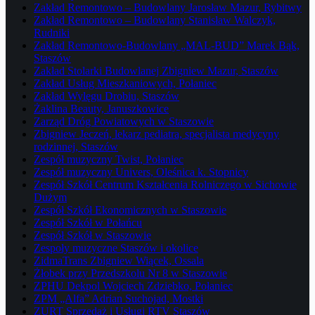
Zakład Remontowo – Budowlany Jarosław Mazur, Rybitwy
Zakład Remontowo – Budowlany Stanisław Walczyk,
Rudniki
Zakład Remontowo-Budowlany „MAL-BUD” Marek Bąk,
Staszów
Zakład Stolarki Budowlanej Zbigniew Mazur, Staszów
Zakład Usług Mieszkaniowych, Połaniec
Zakład Wylęgu Drobiu, Staszów
Żaklina Beauty, Januszkowice
Zarząd Dróg Powiatowych w Staszowie
Zbigniew Jeczeń, lekarz pediatra, specjalista medycyny
rodzinnej, Staszów
Zespół muzyczny Twist, Połaniec
Zespół muzyczny Univers, Oleśnica k. Stopnicy
Zespół Szkół Centrum Kształcenia Rolniczego w Sichowie
Dużym
Zespół Szkół Ekonomicznych w Staszowie
Zespół Szkół w Połańcu
Zespół Szkół w Staszowie
Zespoły muzyczne Staszów i okolice
ZidmaTrans Zbigniew Wiącek, Ossala
Żłobek przy Przedszkolu Nr 8 w Staszowie
ZPHU Dekpol Wojciech Zdziebko, Połaniec
ZPM „Alfa” Adrian Suchojad, Mostki
ZURT Sprzedaż i Usługi RTV Staszów