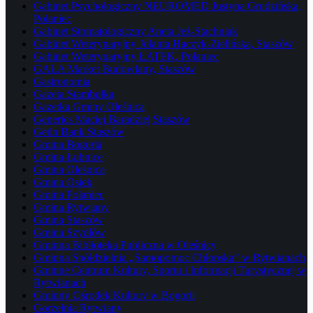
Gabinet Psychologiczny NEUROMED Justyna Grudzińska,
Połaniec
Gabinet Stomatologiczny Aneta Jeż-Stachniak
Gabinet Weterynaryjny Jolanta Haczyk-Zielińska, Staszów
Gabinet Weterynaryjny ŁATEK, Połaniec
GALA Market Budowlany, Staszów
Gastronomia
Gazeta Stambułka
Gazetka Gminy Oleśnica
Generics Maciej Baradziej Staszów
Getin Bank Staszów
Gmina Bogoria
Gmina Łubnice
Gmina Oleśnica
Gmina Osiek
Gmina Połaniec
Gmina Rytwiany
Gmina Staszów
Gmina Szydłów
Gminna Biblioteka Publiczna w Oleśnicy
Gminna Spółdzielnia „Samopomoc Chłopska” w Rytwianach
Gminne Centrum Kultury, Sportu i Informacji Turystycznej w
Rytwianach
Gminny Ośrodek Kultury w Bogorii
Gorzelnia Rytwiany