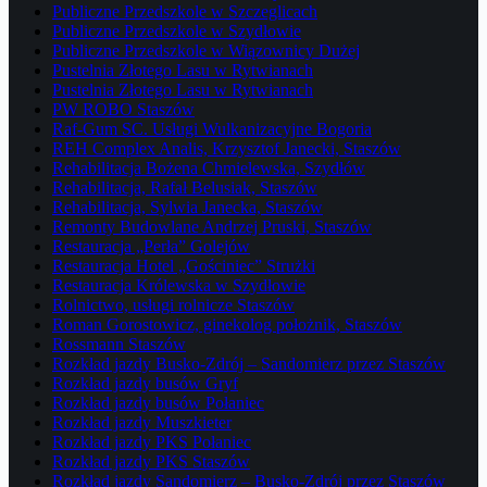
Publiczne Przedszkole w Szczeglicach
Publiczne Przedszkole w Szydłowie
Publiczne Przedszkole w Wiązownicy Dużej
Pustelnia Złotego Lasu w Rytwianach
Pustelnia Złotego Lasu w Rytwianach
PW ROBO Staszów
Raf-Gum SC. Usługi Wulkanizacyjne Bogoria
REH Complex Analis, Krzysztof Janecki, Staszów
Rehabilitacja Bożena Chmielewska, Szydłów
Rehabilitacja, Rafał Belusiak, Staszów
Rehabilitacja, Sylwia Janecka, Staszów
Remonty Budowlane Andrzej Pruski, Staszów
Restauracja „Perła” Golejów
Restauracja Hotel „Gościniec” Strużki
Restauracja Królewska w Szydłowie
Rolnictwo, usługi rolnicze Staszów
Roman Gorostowicz, ginekolog położnik, Staszów
Rossmann Staszów
Rozkład jazdy Busko-Zdrój – Sandomierz przez Staszów
Rozkład jazdy busów Gryf
Rozkład jazdy busów Połaniec
Rozkład jazdy Muszkieter
Rozkład jazdy PKS Połaniec
Rozkład jazdy PKS Staszów
Rozkład jazdy Sandomierz – Busko-Zdrój przez Staszów