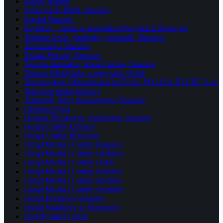
Szkoły średnie
Szoła Jazdy EMIL Staszów
Szpital Staszów
Szydłów – freski w kościółku Wszystkich Świetych
Tadeusz Lech, ginekolog, położnik, Staszów
Tapicerstwo Staszów
Tatuaż Piercing Staszów
Terapia manualna, Anna Lisicka, Staszów
Tomasz Miodyński, weterynarz, Osiek
Towarzystwo Ubezpieczeń na Życie „POLISA-ŻYCIE” S.A.
Transport samochodowy
Transport, firmy transportowe Staszów
Ubezpieczenia
Urszula Ślusarczyk, diabetolog, Staszów
Urząd Gminy Łubnice
Urząd Gminy Rytwiany
Urząd Miasta i Gminy Bogoria
Urząd Miasta i Gminy Oleśnica
Urząd Miasta i Gminy Osiek
Urząd Miasta i Gminy Połaniec
Urząd Miasta i Gminy Staszów
Urząd Miasta i Gminy Szydłów
Urząd Pocztowy Bogoria
Urząd Skarbowy w Staszowie
Urzędy miast i gmin