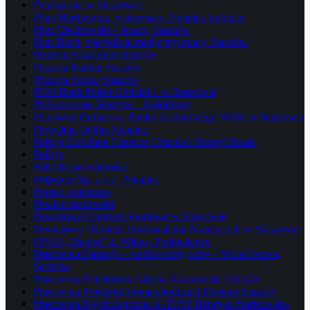
Pierogarnia w Staszowie
Piotr Markiewicz, weterynarz, Połaniec Łubnice
Piotr Olechowski – lekarz, Staszów
Piotr Roch, specjalista medycyny pracy, Staszów
Pizzeria Akwarium Staszów
Pizzeria Kaktus Staszów
Pizzeria Spoko Staszów
PKO Bank Polski Oddział 1 w Staszowie
PKS na trasie Staszów – Kołobrzeg
Placówka Partnerska Banku Zachodniego WBK w Staszowie
Pływalnia Delfin Połaniec
Pokoje Gościnne Chańcza Urszula i Błażej Olczak
Policja
Polityka prywatności
Polprzem Sp. z o.o. Połaniec
Pomoc społeczna
Powiat staszowski
Powiatowe Centrum Sportowe w Staszowie
Powiatowy Ośrodek Doskonalenia Nauczycieli w Staszowie
PPHU „Maxim” Z. Mikus, Podmaleniec
Pracownia Fantazja – słodkie stoły, torty – Wola Osowa,
Staszów
Pracownia Projektowa Aldona Krakowiak, Staszów
Pracownia Protetyki Stomatologicznej Dentam Staszów
Pracownia Psychologiczna A-TEST Henryka Markowska,