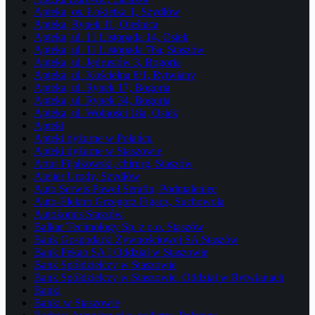
Apteka, os. Łokietka 1, Szydłów
Apteka, Rynek 11, Oleśnica
Apteka, ul. 11 Listopada 14, Osiek
Apteka, ul. 11 Listopada 76a, Staszów
Apteka, ul. Jędrusiów 3, Bogoria
Apteka, ul. Kościelna 8/1, Rytwiany
Apteka, ul. Rynek 17, Bogoria
Apteka, ul. Rynek 34, Bogoria
Apteka, ul. Wolności 18a, Osiek
Apteki
Apteki dyżurne w Połańcu
Apteki dyżurne w Staszowie
Artur Fijałkowski, chirurg, Staszów
Atelier Urody, Szydłów
Auto Serwis Paweł Serafin, Podmaleniec
Auto-Elektro Grzegorz Figacz, Suchowola
Autokomis Staszów
Balkar Technology Sp. z o.o. Staszów
Bank Gospodarki Żywnościowej SA Staszów
Bank Pekao SA I Oddział w Staszowie
Bank Spółdzielczy w Staszowie
Bank Spółdzielczy w Staszowie. Oddział w Rytwianach
Banki
Banki w Staszowie