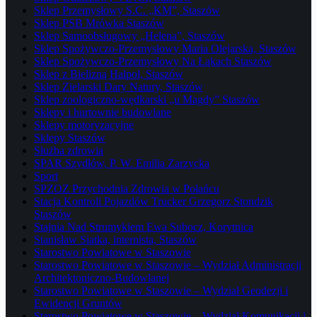
Sklep Przemysłowy S.C. „KM”, Staszów
Sklep PSB Mrówka Staszów
Sklep Samoobsługowy „Helena”, Staszów
Sklep Spożywczo-Przemysłowy Maria Olejarska, Staszów
Sklep Spożywczo-Przemysłowy Na Łąkach Staszów
Sklep z Bielizną Halpol, Staszów
Sklep Zielarski Dary Natury, Staszów
Sklep zoologiczno-wędkarski „u Magdy” Staszów
Sklepy i hurtownie budowlane
Sklepy motoryzacyjne
Sklepy Staszów
Służba zdrowia
SPAR Szydłów, P. W. Emilia Zarzycka
Sport
SPZOZ Przychodnia Zdrowia w Połańcu
Stacja Kontroli Pojazdów Trucker Grzegorz Stondzik
Staszów
Stajnia Nad Strumykiem Ewa Subocz, Korytnica
Stanisław Siatka, internista, Staszów
Starostwo Powiatowe w Staszowie
Starostwo Powiatowe w Staszowie – Wydział Administracji
Architektoniczno-Budowlanej
Starostwo Powiatowe w Staszowie – Wydział Geodezji i
Ewidencji Gruntów
Starostwo Powiatowe w Staszowie – Wydział Komunikacji i