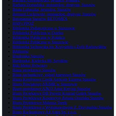
Barbara Augustowska, pediatra, Połaniec
Barbara Domańska, stomatolog, dentysta, Staszów
Beata Lubaszka, neurolog, Staszów
Bernard Lachowski, stomatolog, dentysta, Staszów
Betoniarnia Staszów BETOMEX
BHP i PPOŻ
Biblioteka Pedagogiczna w Staszowie
Biblioteka Publiczna w Osieku
Biblioteka Publiczna w Połańcu
Biblioteka Publiczna w Staszowie
Biblioteka Sichowska im. Krzysztofa i Zofii Radziwiłłów
Biblioteki
Biedronka Staszów
Biedronka, Kielecka 88, Szydłów
Biki Motor Rytwiany
Biura projektowe Staszów
Biura rachunkowe, usługi księgowe Staszów
Biuro Kredytowe Credit Agricole Express Staszów
Biuro Powiatowe ARiMR w Staszowie
Biuro projektowe AJKO Artur Kręcisz Staszów
Biuro Projektowe DB Projekt Konrad Gądek Staszów
Biuro Projektowe Kosztorysy Renata Orzelska Staszów
Biuro Projektowe Mateusz Turek
Biuro Projektowe z Wykonawstwem Z. Drzymalski Staszów
Biuro Rachunkowe Ad Astra Sp. z o.o.