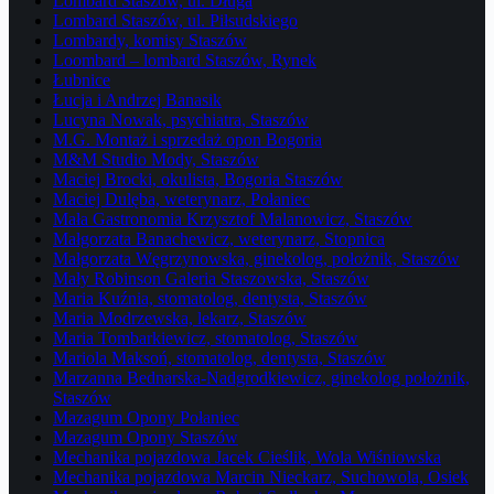
Lombard Staszów, ul. Długa
Lombard Staszów, ul. Piłsudskiego
Lombardy, komisy Staszów
Loombard – lombard Staszów, Rynek
Łubnice
Łucja i Andrzej Banasik
Lucyna Nowak, psychiatra, Staszów
M.G. Montaż i sprzedaż opon Bogoria
M&M Studio Mody, Staszów
Maciej Brocki, okulista, Bogoria Staszów
Maciej Dulęba, weterynarz, Połaniec
Mała Gastronomia Krzysztof Malanowicz, Staszów
Małgorzata Banachewicz, weterynarz, Stopnica
Małgorzata Węgrzynowska, ginekolog, położnik, Staszów
Mały Robinson Galeria Staszowska, Staszów
Maria Kuźnia, stomatolog, dentysta, Staszów
Maria Modrzewska, lekarz, Staszów
Maria Tombarkiewicz, stomatolog, Staszów
Mariola Maksoń, stomatolog, dentysta, Staszów
Marzanna Bednarska-Nadgrodkiewicz, ginekolog położnik,
Staszów
Mazagum Opony Połaniec
Mazagum Opony Staszów
Mechanika pojazdowa Jacek Cieślik, Wola Wiśniowska
Mechanika pojazdowa Marcin Nieckarz, Suchowola, Osiek