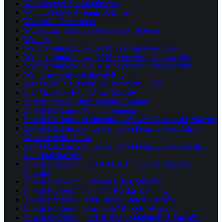
Wienerberger Zakład Oleśnica
Winnica Nowe Wydanie Połaniec
Wrześniak Glassworks
Wulkanizacja Serwis Opon Górski Bogoria
Wybory
Wybory samorządowe 2010 – powiat staszowski
Wybory samorządowe 2014 w powiecie staszowskim
Wybory samorządowe 2018 w powiecie staszowskim
Wynajem sceny estradowej Bogoria
Wypożyczalnia „Domeks”, Pęcławice Górne
Z.U.M. „Auto-Expres” s.c. Staszów
Zajazd „Pod Dębami” Zawidza Łoniów
Zakład Blacharski Kolonia Bogoria
Zakład Blacharsko-Lakierniczy Wacław Wiatrowski, Staszów
Zakład Blacharstwa i Lakiernictwa Pojazdowego Adam
Wawrzkiewicz Sielec
Zakład Blacharstwa i Lakiernictwa Pojazdowego Czesław
Sobiegraj Staszów
Zakład Budowlany „AUSTENIT” Tadeusz Walczyk,
Zawada
Zakład Budowlany Ryszard Figiel, Staszów
Zakład Fryzjerski „Ann” A. Barabasz, Raków
Zakład Fryzjerski „Jasia” Janina Banaś, Staszów
Zakład Fryzjerski „Karolinka” R. Żyła, Bogoria
Zakład Fryzjerski „LAURENT” Karolina Boś, Staszów