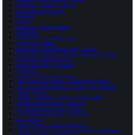
Księgarnia „Volumen” Staszów
Księgarnia Nova Staszów
Księgarnie
Kultura
Kurier DPD Pickup Staszów
Kwiaciarnia
Kwiaciarnia Dolce Vita Staszów
Kwiaciarnia Fantazja
Kwiaciarnia Finezja Beata Szeleś, Staszów
Kwiaciarnia Kwiatowo, Gabriela Suchojad, Szydłów
Kwiaciarnia Magnolia Staszów
Kwiaciarnia Storczyk Połaniec
Kwiaciarnie
Lawasz Pizza & Kebab Staszów
Lech Najmowicz, ortopeda, traumatolog, Staszów
Lek. Iwona Sikora Prywatny Gabinet USG, Staszów
Lekarze Staszów
Lekarze weterynarii w powiecie staszowskim
Liceum Ogólnokształcące w Bogorii
Liceum Ogólnokształcące w Osieku
Liceum Ogólnokształcące w Staszowie
LIDL Staszów
Lokalna Grupa Działania „Białe Ługi”
Lokalna Organizacja Turystyczna „Czym chata bogata”