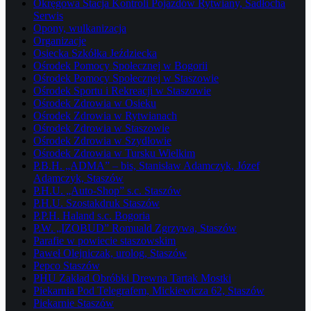
Okręgowa Stacja Kontroli Pojazdów Rytwiany, Sadłocha
Serwis
Opony, wulkanizacja
Organizacje
Osiecka Szkółka Jeździecka
Ośrodek Pomocy Społecznej w Bogorii
Ośrodek Pomocy Społecznej w Staszowie
Ośrodek Sportu i Rekreacji w Staszowie
Ośrodek Zdrowia w Osieku
Ośrodek Zdrowia w Rytwianach
Ośrodek Zdrowia w Staszowie
Ośrodek Zdrowia w Szydłowie
Ośrodek Zdrowia w Tursku Wielkim
P.B.H. „ADMA” – bis, Stanisław Adamczyk, Józef
Adamczyk, Staszów
P.H.U. „Auto-Shop” s.c. Staszów
P.H.U. Szostakdruk Staszów
P.P.H. Haland s.c. Bogoria
P.W. „IZOBUD” Romuald Zgrzywa, Staszów
Parafie w powiecie staszowskim
Paweł Olejniczak, urolog, Staszów
Pepco Staszów
PHU Zakład Obróbki Drewna Tartak Mostki
Piekarnia Pod Telegrafem, Mickiewicza 62, Staszów
Piekarnie Staszów