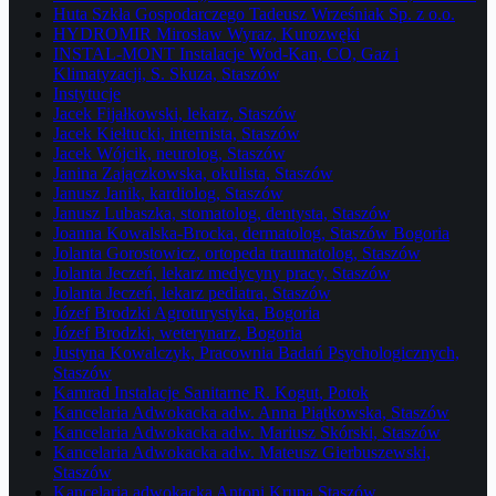
Huta Szkła Gospodarczego Tadeusz Wrześniak Sp. z o.o.
HYDROMIR Mirosław Wyraz, Kurozwęki
INSTAL-MONT Instalacje Wod-Kan, CO, Gaz i
Klimatyzacji, S. Skuza, Staszów
Instytucje
Jacek Fijałkowski, lekarz, Staszów
Jacek Kiełtucki, internista, Staszów
Jacek Wójcik, neurolog, Staszów
Janina Zajączkowska, okulista, Staszów
Janusz Janik, kardiolog, Staszów
Janusz Lubaszka, stomatolog, dentysta, Staszów
Joanna Kowalska-Brocka, dermatolog, Staszów Bogoria
Jolanta Gorostowicz, ortopeda traumatolog, Staszów
Jolanta Jeczeń, lekarz medycyny pracy, Staszów
Jolanta Jeczeń, lekarz pediatra, Staszów
Józef Brodzki Agroturystyka, Bogoria
Józef Brodzki, weterynarz, Bogoria
Justyna Kowalczyk, Pracownia Badań Psychologicznych,
Staszów
Kamrad Instalacje Sanitarne R. Kogut, Potok
Kancelaria Adwokacka adw. Anna Piątkowska, Staszów
Kancelaria Adwokacka adw. Mariusz Skórski, Staszów
Kancelaria Adwokacka adw. Mateusz Gierbuszewski,
Staszów
Kancelaria adwokacka Antoni Krupa Staszów