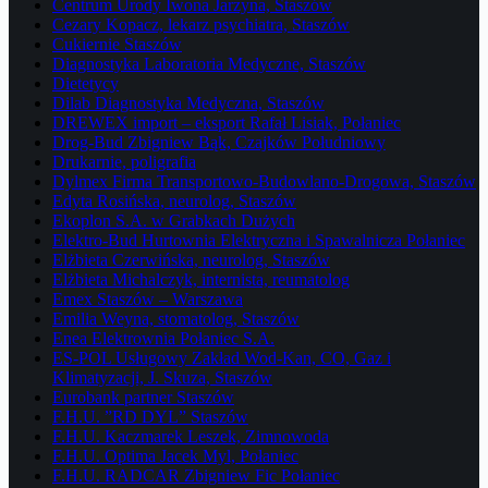
Centrum Urody Iwona Jarzyna, Staszów
Cezary Kopacz, lekarz psychiatra, Staszów
Cukiernie Staszów
Diagnostyka Laboratoria Medyczne, Staszów
Dietetycy
Dilab Diagnostyka Medyczna, Staszów
DREWEX import – eksport Rafał Lisiak, Połaniec
Drog-Bud Zbigniew Bąk, Czajków Południowy
Drukarnie, poligrafia
Dylmex Firma Transportowo-Budowlano-Drogowa, Staszów
Edyta Rosińska, neurolog, Staszów
Ekoplon S.A. w Grabkach Dużych
Elektro-Bud Hurtownia Elektryczna i Spawalnicza Połaniec
Elżbieta Czerwińska, neurolog, Staszów
Elżbieta Michalczyk, internista, reumatolog
Emex Staszów – Warszawa
Emilia Weyna, stomatolog, Staszów
Enea Elektrownia Połaniec S.A.
ES-POL Usługowy Zakład Wod-Kan, CO, Gaz i
Klimatyzacji, J. Skuza, Staszów
Eurobank partner Staszów
F.H.U. ”RD DYL” Staszów
F.H.U. Kaczmarek Leszek, Zimnowoda
F.H.U. Optima Jacek Myl, Połaniec
F.H.U. RADCAR Zbigniew Fic Połaniec