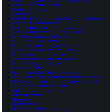
Mechanika pojazdowa Robert Sadłocha, Moszyny
Mechanika pojazdowa Staszów
Media Expert Staszów
Media lokalne
MERIDIAN Usługi Geodezyjne Maciej Sochacki, Staszów
Miejscowości Ziemi Staszowskiej
Miejsko-Gminne Centrum Kultury w Szydłowie
Miejsko-Gminny Ośrodek Kultury w Osieku
Mikołajkowy konkurs z Microsoftem
MKS Olimpia Pogoń Staszów
Mobilne Centrum Animacyjno-Eventowe Frajda
Monika Ramos-Bort, psychiatra, Staszów
Monika Wrona, neurolog, Staszów
Montanex Staszów – okna, drzwi, rolety
Multi – Max Sp. z o.o. Staszów
Muzea i izby pamięci
Niepubliczna Szkoła Muzyczna w Staszowie
Niepubliczny Specjalny Punkt Przedszkolny w Staszowie
NOWAX Sp. j. Producent pokryć dachowych, Staszów
NZOZ Centrum Medyczne Połaniec
Oddział Przedszkolny w Dobrej
Odkrywaj Szydłów
Oferty pracy
Oferty pracy PUP
OFMA Marek Porębski, Korytnica