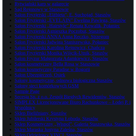
Rytwiański karp w galarecie
Sąd Rejonowy w Staszowie
Salon Fryzjerski „Elżbieta”, E. Suchojad, Staszów
Salon Fryzjerski „EVELAIN” Ewelina Pawlęga, Staszów
Salon Fryzjerski „Hairstyle” Renata Kowalik, Połaniec
Salon Fryzjerski Agnieszka Poczobut, Staszów
Salon Fryzjerski ANNA Anna Reczko, Strzegom
Salon Fryzjerski Jadwiga Staniszewska, Połaniec
Salon Fryzjerski Karolina Rejnowicz, Chańcza
Salon Fryzjerski Monika Wójcik-Utnik, Staszów
Salon Fryzur Małgorzata Adamkiewicz, Staszów
Salon kosmetyczny Bella Rosa w Staszowie
Salon kosmetyczny Paradise w Bogorii
Salon Ubezpieczeń, Osiek
Salony kosmetyczne, odnowa biologiczna Staszów
Salony sieci komórkowych GSM
Sample Page
Secesja Sp. z o.o. Zespół Biegłych Rewidentów, Staszów
SIMPLEX Licencjonowane Biuro Rachunkowe – Łodej P. i
Wspólnicy
Sklep Bieliźniany, Staszów
Sklep Jubilerski Krystyna Łoboda, Staszów
Sklep Kosmetyczny „Wispol”, Galeria Staszowska, Staszów
Sklep Maraska Justyna Zaleśna, Staszów
Sklep Odzieżowy VINCI, Staszów