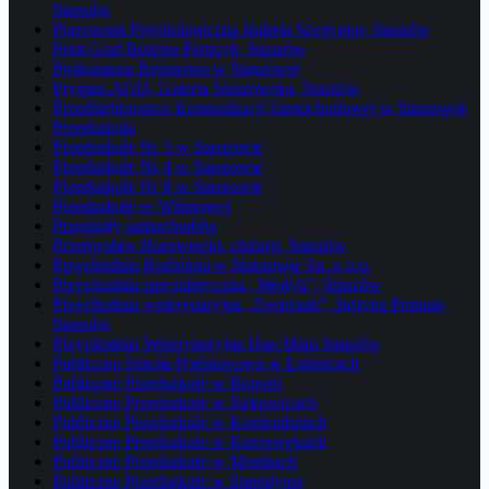
Staszów
Pracownia Psychologiczna Izabela Szczypior, Staszów
Print Graf Bożena Pietrzyk, Staszów
Prokuratura Rejonowa w Staszowie
Prymus-AGD, Galeria Staszowska, Staszów
Przedsiębiorstwo Komunikacji Samochodowej w Staszowie
Przedszkola
Przedszkole Nr 3 w Staszowie
Przedszkole Nr 4 w Staszowie
Przedszkole Nr 8 w Staszowie
Przedszkole w Wiśniowej
Przeglądy samochodów
Przemysław Borowiecki, chirurg, Staszów
Przychodnia Rodzinna w Staszowie Sp. z o.o.
Przychodnia specjalistyczna „Medyk”, Staszów
Przychodnia weterynaryjna „Zwierzak”, Justyna Pomian,
Staszów
Przychodnia Weterynaryjna Hau Miau Staszów
Publiczna Szkoła Podstawowa w Łubnicach
Publiczne Przedszkole w Bogorii
Publiczne Przedszkole w Jurkowicach
Publiczne Przedszkole w Koniemłotach
Publiczne Przedszkole w Kurozwękach
Publiczne Przedszkole w Mostkach
Publiczne Przedszkole w Smerdynie