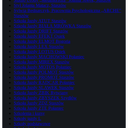
Studio Urody „Metamorfoza” Joanna Siwek, Staszów
Styl Jolanta Matacz, Staszów
Sylwia Bednarczyk, Pracownia Psychologiczna „ARCHE”
Staszów
Szkoła Jazdy ATUT Staszów
Szkoła Jazdy BIAŁA MRÓWKA Staszów
Szkoła Jazdy DRIFT Staszów
Szkoła Jazdy EFEKT Osiek
Szkoła Jazdy ELMOT Bogoria
Szkoła Jazdy LEX Staszów
Szkoła Jazdy LOTUS Osiek
Szkoła Jazdy MACHOWSKI Połaniec
Szkoła Jazdy MIREX Staszów
Szkoła Jazdy MOTOS Połaniec
Szkoła Jazdy POLMOT Staszów
Szkoła Jazdy PROMOT Staszów
Szkoła Jazdy RADCAR Połaniec
Szkoła Jazdy SLAWEK Staszów
Szkoła Jazdy ŻBIK Rytwiany
Szkoła Jazdy ZBYSZEK Szydłów
Szkoła Jazdy ZDZ Staszów
Szkoła Jazdy ZTE Połaniec
Szkolenia i kursy
Szkoły jazdy L
Szkoły podstawowe