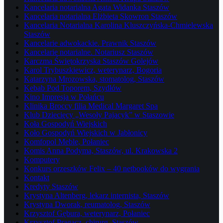
Kancelaria notarialna Agata Widanka Staszów
Kancelaria notarialna Elżbieta Skowron Staszów
Kancelaria Notarialna Karolina Kluszczyńska-Chmielewska
Staszów
Kancelarie adwokackie. Prawnik Staszów
Kancelarie notarialne. Notariusz Staszów
Karczma Świętokrzyska Staszów Golejów
Karol Trybuszkiewicz, weterynarz, Bogoria
Katarzyna Mrozowska, stomatolog, Staszów
Kebab Pod Toporem, Szydłów
Kino Impresja w Połańcu
Klinika Broccy filia Medical Margaret Spa
Klub Dziecięcy „Wesoły Pajacyk” w Staszowie
Koła Gospodyń Wiejskich
Koło Gospodyń Wiejskich w Jabłonicy
Komfopol Meble, Połaniec
Komis Anna Podyma, Staszów, ul. Krakowska 2
Komputery
Konkurs orzeszków Felix – 40 netbooków do wygrania
Kontakt
Kredyty Staszów
Krystyna Altenberg, lekarz internista, Staszów
Krystyna Dworak, reumatolog, Staszów
Krzysztof Gębura, weterynarz, Połaniec
Krzysztof Pragacz, chirurg, Staszów