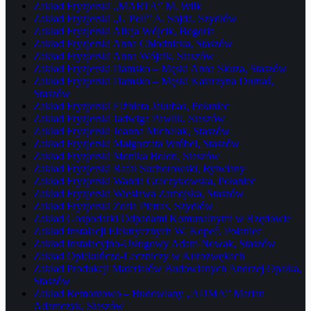
Zakład Fryzjerski „MARTA” M. Wilk
Zakład Fryzjerski „U Poli” A. Sojda, Szydłów
Zakład Fryzjerski Alicja Wójcik, Bogoria
Zakład Fryzjerski Anna Chłodnicka, Staszów
Zakład Fryzjerski Anna Wójcik, Staszów
Zakład Fryzjerski Damsko – Męski Anna Skuza, Staszów
Zakład Fryzjerski Damsko – Męski Katarzyna Durnaś,
Staszów
Zakład Fryzjerski Elżbieta Jakubas, Połaniec
Zakład Fryzjerski Jadwiga Pawlik, Staszów
Zakład Fryzjerski Joanna Michalak, Staszów
Zakład Fryzjerski Małgorzata Wróbel, Staszów
Zakład Fryzjerski Monika Bolon, Staszów
Zakład Fryzjerski Rafał Suchorowski, Rytwiany
Zakład Fryzjerski Wanda Graczykowska, Połaniec
Zakład Fryzjerski Wiesława Zamojska, Staszów
Zakład Fryzjerski Zofia Pietras, Szydłów
Zakład Gospodarki Odpadami Komunalnymi w Rzędowie
Zakład Instalacji Elektrycznych W. Kopeć, Połaniec
Zakład Instalacyjno-Usługowy Adam Nowak, Staszów
Zakład Opiekuńczo-Leczniczy w Kurozwękach
Zakład Produkcji Materiałów Budowlanych Andrzej Opałka,
Staszów
Zakład Remontowo – Budowlany „ADMA” Marian
Adamczyk, Staszów