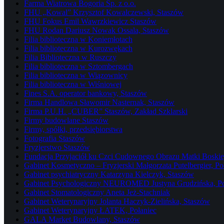
Farma Wiatrowa Bogoria Sp. z o.o.
FHU „Kowal” Krzysztof Kowalczewski, Staszów
FHU Fokus Emil Wawrzkiewicz Staszów
FHU Rodan Dariusz Nowak Ossala, Staszów
Filia biblioteczna w Koniemłotach
Filia biblioteczna w Kurozwękach
Filia Biblioteczna w Ruszczy
Filia biblioteczna w Sztombergach
Filia biblioteczna w Wiązownicy
Filia biblioteczna w Wiśniowej
Fines S.A. operator bankowy, Staszów
Firma Handlowa Sławomir Nasternak, Staszów
Firma P.U.H. „CUBER” Staszów, Zakład Szklarski
Firmy budowlane Staszów
Firmy, spółki, przedsiębiorstwa
Fotografia Staszów
Fryzjerstwo Staszów
Fundacja Przyjaciół ku Czci Cudownego Obrazu Matki Boskiej
Gabinet Kosmetyczno – Fryzjerski Małgorzata Putelbergier, Po
Gabinet psychiatryczny Katarzyna Kielczyk, Staszów
Gabinet Psychologiczny NEUROMED Justyna Grudzińska, Po
Gabinet Stomatologiczny Aneta Jeż-Stachniak
Gabinet Weterynaryjny Jolanta Haczyk-Zielińska, Staszów
Gabinet Weterynaryjny ŁATEK, Połaniec
GALA Market Budowlany, Staszów