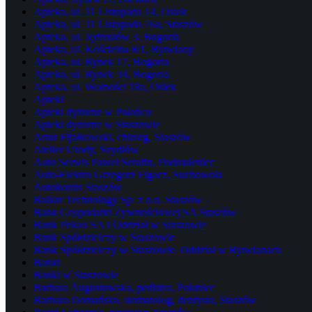
Apteka, ul. 11 Listopada 14, Osiek
Apteka, ul. 11 Listopada 76a, Staszów
Apteka, ul. Jędrusiów 3, Bogoria
Apteka, ul. Kościelna 8/1, Rytwiany
Apteka, ul. Rynek 17, Bogoria
Apteka, ul. Rynek 34, Bogoria
Apteka, ul. Wolności 18a, Osiek
Apteki
Apteki dyżurne w Połańcu
Apteki dyżurne w Staszowie
Artur Fijałkowski, chirurg, Staszów
Atelier Urody, Szydłów
Auto Serwis Paweł Serafin, Podmaleniec
Auto-Elektro Grzegorz Figacz, Suchowola
Autokomis Staszów
Balkar Technology Sp. z o.o. Staszów
Bank Gospodarki Żywnościowej SA Staszów
Bank Pekao SA I Oddział w Staszowie
Bank Spółdzielczy w Staszowie
Bank Spółdzielczy w Staszowie. Oddział w Rytwianach
Banki
Banki w Staszowie
Barbara Augustowska, pediatra, Połaniec
Barbara Domańska, stomatolog, dentysta, Staszów