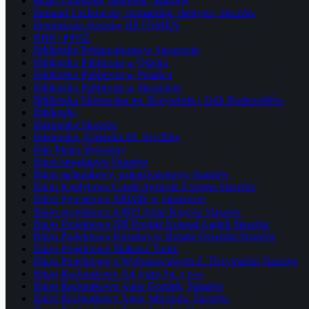
Beata Lubaszka, neurolog, Staszów
Bernard Lachowski, stomatolog, dentysta, Staszów
Betoniarnia Staszów BETOMEX
BHP i PPOŻ
Biblioteka Pedagogiczna w Staszowie
Biblioteka Publiczna w Osieku
Biblioteka Publiczna w Połańcu
Biblioteka Publiczna w Staszowie
Biblioteka Sichowska im. Krzysztofa i Zofii Radziwiłłów
Biblioteki
Biedronka Staszów
Biedronka, Kielecka 88, Szydłów
Biki Motor Rytwiany
Biura projektowe Staszów
Biura rachunkowe, usługi księgowe Staszów
Biuro Kredytowe Credit Agricole Express Staszów
Biuro Powiatowe ARiMR w Staszowie
Biuro projektowe AJKO Artur Kręcisz Staszów
Biuro Projektowe DB Projekt Konrad Gądek Staszów
Biuro Projektowe Kosztorysy Renata Orzelska Staszów
Biuro Projektowe Mateusz Turek
Biuro Projektowe z Wykonawstwem Z. Drzymalski Staszów
Biuro Rachunkowe Ad Astra Sp. z o.o.
Biuro Rachunkowe Anna Gozdek, Staszów
Biuro Rachunkowe Anna Jabczuga, Staszów