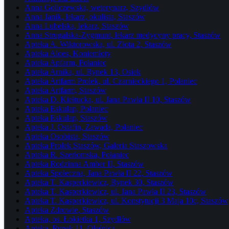
Anna Goliczewska, weterynarz, Szydłów
Anna Janik, lekarz, okulista, Staszów
Anna Lubelska, lekarz, Staszów
Anna Strugalska-Zygmunt, lekarz medycyny pracy, Staszów
Apteka A. Wiktorowska, ul. Złota 2, Staszów
Apteka Aloes, Koniemłoty
Apteka Apfarm, Połaniec
Apteka Arnika, ul. Rynek 13, Osiek
Apteka Artfarm Prolek, ul. Czarnieckiego 1, Połaniec
Apteka Artfarm, Staszów
Apteka D. Kiełtucka, ul. Jana Pawła II 10, Staszów
Apteka Eskulap, Połaniec
Apteka Eskulap, Staszów
Apteka J. Ostafin, Zawada, Połaniec
Apteka Osobista, Staszów
Apteka Prolek Staszów, Galeria Staszowska
Apteka R. Szerłomska, Połaniec
Apteka Rodzinna Amber II, Staszów
Apteka Społeczna, Jana Pawła II 22, Staszów
Apteka T. Kasperkiewicz, Rynek 30, Staszów
Apteka T. Kasperkiewicz, ul. Jana Pawła II 23, Staszów
Apteka T. Kasperkiewicz, ul. Konstytucji 3 Maja 10c, Staszów
Apteka Zdrowie, Staszów
Apteka, os. Łokietka 1, Szydłów
Apteka, Rynek 11, Oleśnica