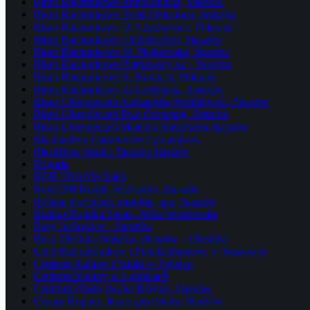
Biuro Rachunkowe Anna Janicka, Staszów
Biuro Rachunkowe Beata Dzieciuch, Staszów
Biuro Rachunkowe D. Czechowicz, Połaniec
Biuro Rachunkowe Elżbieta Szot, Staszów
Biuro Rachunkowe M. Piątkowska, Staszów
Biuro Rachunkowe Piątkowscy s.c., Staszów
Biuro Rachunkowe S. Barabasz, Połaniec
Biuro Rachunkowe Zofia Ryńska, Staszów
Biuro Ubezpieczeń Aleksandra Wróblewska, Staszów
Biuro Ubezpieczeń Ewa Gronostaj, Staszów
Biuro Ubezpieczeń Mateusz Staszewski Staszów
Blacharstwo i lakiernictwo pojazdowe
BlackRose Studio Tatuażu Staszów
Bogoria
BOR-TRANS Osiek
BoxGSM Komis Telefonów, Staszów
Bożena Kwiecień, radiolog, usg, Staszów
Budkor Bogdan Sałata, Wola Wiśniowska
Busy Jurkowice – Staszów
Busy Oleśnica Staszów, Staszów – Oleśnica
Cech Rzemieślników i Przedsiębiorców w Staszowie
Centrum Kultury i Sztuki w Połańcu
Centrum Kultury w Łubnicach
Centrum Urody Iwona Jarzyna, Staszów
Cezary Kopacz, lekarz psychiatra, Staszów