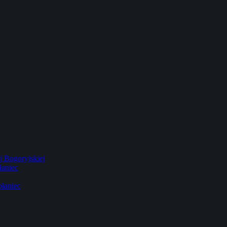
 Bogoryjskiej
łaniec
łaniec