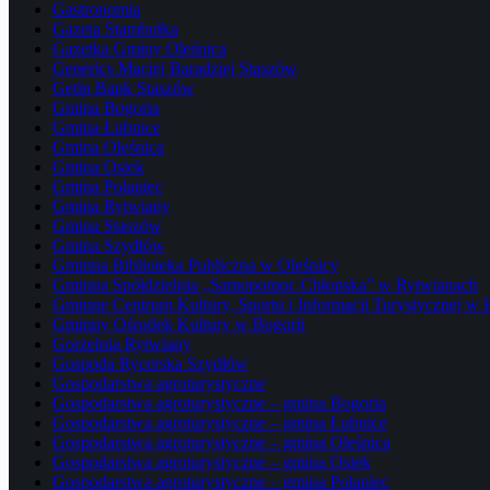
Gastronomia
Gazeta Stambułka
Gazetka Gminy Oleśnica
Generics Maciej Baradziej Staszów
Getin Bank Staszów
Gmina Bogoria
Gmina Łubnice
Gmina Oleśnica
Gmina Osiek
Gmina Połaniec
Gmina Rytwiany
Gmina Staszów
Gmina Szydłów
Gminna Biblioteka Publiczna w Oleśnicy
Gminna Spółdzielnia „Samopomoc Chłopska” w Rytwianach
Gminne Centrum Kultury, Sportu i Informacji Turystycznej w
Gminny Ośrodek Kultury w Bogorii
Gorzelnia Rytwiany
Gospoda Rycerska Szydłów
Gospodarstwa agroturystyczne
Gospodarstwa agroturystyczne – gmina Bogoria
Gospodarstwa agroturystyczne – gmina Łubnice
Gospodarstwa agroturystyczne – gmina Oleśnica
Gospodarstwa agroturystyczne – gmina Osiek
Gospodarstwa agroturystyczne – gmina Połaniec