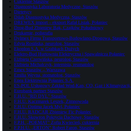
Cukiernie Staszów
Diagnostyka Laboratoria Medyczne, Staszów
Dietetycy
Dilab Diagnostyka Medyczna, Staszów
DREWEX import – eksport Rafał Lisiak, Połaniec
Drog-Bud Zbigniew Bąk, Czajków Południowy
Drukarnie, poligrafia
Dylmex Firma Transportowo-Budowlano-Drogowa, Staszów
Edyta Rosińska, neurolog, Staszów
Ekoplon S.A. w Grabkach Dużych
Elektro-Bud Hurtownia Elektryczna i Spawalnicza Połaniec
Elżbieta Czerwińska, neurolog, Staszów
Elżbieta Michalczyk, internista, reumatolog
Emex Staszów – Warszawa
Emilia Weyna, stomatolog, Staszów
Enea Elektrownia Połaniec S.A.
ES-POL Usługowy Zakład Wod-Kan, CO, Gaz i Klimatyzacji, 
Eurobank partner Staszów
F.H.U. ”RD DYL” Staszów
F.H.U. Kaczmarek Leszek, Zimnowoda
F.H.U. Optima Jacek Myl, Połaniec
F.H.U. RADCAR Zbigniew Fic Połaniec
F.H.U. Skowron Pokrycia Dachowe, Staszów
F.P.H. „POEMAT” Zofia Kwiecień, cukiernia
F.P.H.U. „ERTON” Robert Faron, Staszów