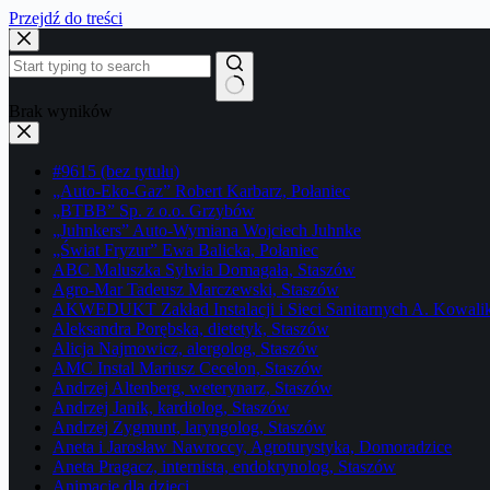
Przejdź do treści
Brak wyników
#9615 (bez tytułu)
„Auto-Eko-Gaz” Robert Karbarz, Połaniec
„BTBB” Sp. z o.o. Grzybów
„Juhnkers” Auto-Wymiana Wojciech Juhnke
„Świat Fryzur” Ewa Balicka, Połaniec
ABC Maluszka Sylwia Domagała, Staszów
Agro-Mar Tadeusz Marczewski, Staszów
AKWEDUKT Zakład Instalacji i Sieci Sanitarnych A. Kowali
Aleksandra Porębska, dietetyk, Staszów
Alicja Najmowicz, alergolog, Staszów
AMC Instal Mariusz Cecelon, Staszów
Andrzej Altenberg, weterynarz, Staszów
Andrzej Janik, kardiolog, Staszów
Andrzej Zygmunt, laryngolog, Staszów
Aneta i Jarosław Nawroccy, Agroturystyka, Domoradzice
Aneta Pragacz, internista, endokrynolog, Staszów
Animacje dla dzieci