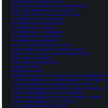
Farma Wiatrowa Bogoria Sp. z o.o.
FHU „Kowal” Krzysztof Kowalczewski, Staszów
FHU Fokus Emil Wawrzkiewicz Staszów
FHU Rodan Dariusz Nowak Ossala, Staszów
Filia biblioteczna w Koniemłotach
Filia biblioteczna w Kurozwękach
Filia Biblioteczna w Ruszczy
Filia biblioteczna w Sztombergach
Filia biblioteczna w Wiązownicy
Filia biblioteczna w Wiśniowej
Fines S.A. operator bankowy, Staszów
Firma Handlowa Sławomir Nasternak, Staszów
Firma P.U.H. „CUBER” Staszów, Zakład Szklarski
Firmy budowlane Staszów
Firmy, spółki, przedsiębiorstwa
Fotografia Staszów
Fryzjerstwo Staszów
Fundacja Przyjaciół ku Czci Cudownego Obrazu Matki Boskiej
Gabinet Kosmetyczno – Fryzjerski Małgorzata Putelbergier, Po
Gabinet psychiatryczny Katarzyna Kielczyk, Staszów
Gabinet Psychologiczny NEUROMED Justyna Grudzińska, Po
Gabinet Stomatologiczny Aneta Jeż-Stachniak
Gabinet Weterynaryjny Jolanta Haczyk-Zielińska, Staszów
Gabinet Weterynaryjny ŁATEK, Połaniec
GALA Market Budowlany, Staszów