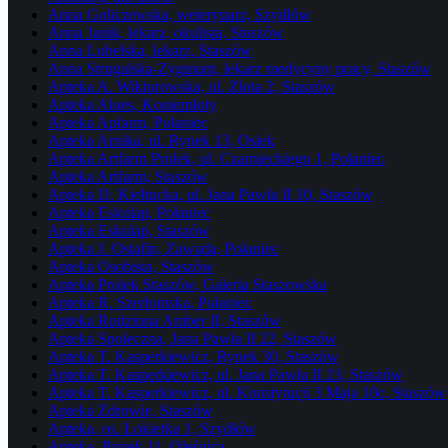
Anna Goliczewska, weterynarz, Szydłów
Anna Janik, lekarz, okulista, Staszów
Anna Lubelska, lekarz, Staszów
Anna Strugalska-Zygmunt, lekarz medycyny pracy, Staszów
Apteka A. Wiktorowska, ul. Złota 2, Staszów
Apteka Aloes, Koniemłoty
Apteka Apfarm, Połaniec
Apteka Arnika, ul. Rynek 13, Osiek
Apteka Artfarm Prolek, ul. Czarnieckiego 1, Połaniec
Apteka Artfarm, Staszów
Apteka D. Kiełtucka, ul. Jana Pawła II 10, Staszów
Apteka Eskulap, Połaniec
Apteka Eskulap, Staszów
Apteka J. Ostafin, Zawada, Połaniec
Apteka Osobista, Staszów
Apteka Prolek Staszów, Galeria Staszowska
Apteka R. Szerłomska, Połaniec
Apteka Rodzinna Amber II, Staszów
Apteka Społeczna, Jana Pawła II 22, Staszów
Apteka T. Kasperkiewicz, Rynek 30, Staszów
Apteka T. Kasperkiewicz, ul. Jana Pawła II 23, Staszów
Apteka T. Kasperkiewicz, ul. Konstytucji 3 Maja 10c, Staszów
Apteka Zdrowie, Staszów
Apteka, os. Łokietka 1, Szydłów
Apteka, Rynek 11, Oleśnica