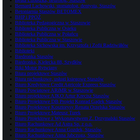
Beata Lubaszka, neurolog, Staszów
Bernard Lachowski, stomatolog, dentysta, Staszów
Betoniarnia Staszów BETOMEX
BHP i PPOŻ
Biblioteka Pedagogiczna w Staszowie
Biblioteka Publiczna w Osieku
Biblioteka Publiczna w Połańcu
Biblioteka Publiczna w Staszowie
Biblioteka Sichowska im. Krzysztofa i Zofii Radziwiłłów
Biblioteki
Biedronka Staszów
Biedronka, Kielecka 88, Szydłów
Biki Motor Rytwiany
Biura projektowe Staszów
Biura rachunkowe, usługi księgowe Staszów
Biuro Kredytowe Credit Agricole Express Staszów
Biuro Powiatowe ARiMR w Staszowie
Biuro projektowe AJKO Artur Kręcisz Staszów
Biuro Projektowe DB Projekt Konrad Gądek Staszów
Biuro Projektowe Kosztorysy Renata Orzelska Staszów
Biuro Projektowe Mateusz Turek
Biuro Projektowe z Wykonawstwem Z. Drzymalski Staszów
Biuro Rachunkowe Ad Astra Sp. z o.o.
Biuro Rachunkowe Anna Gozdek, Staszów
Biuro Rachunkowe Anna Jabczuga, Staszów