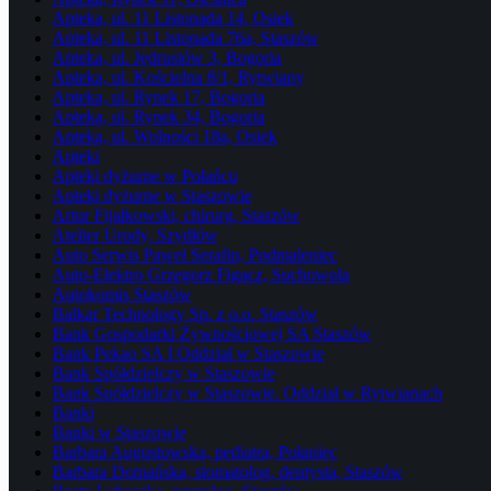
Apteka, ul. 11 Listopada 14, Osiek
Apteka, ul. 11 Listopada 76a, Staszów
Apteka, ul. Jędrusiów 3, Bogoria
Apteka, ul. Kościelna 8/1, Rytwiany
Apteka, ul. Rynek 17, Bogoria
Apteka, ul. Rynek 34, Bogoria
Apteka, ul. Wolności 18a, Osiek
Apteki
Apteki dyżurne w Połańcu
Apteki dyżurne w Staszowie
Artur Fijałkowski, chirurg, Staszów
Atelier Urody, Szydłów
Auto Serwis Paweł Serafin, Podmaleniec
Auto-Elektro Grzegorz Figacz, Suchowola
Autokomis Staszów
Balkar Technology Sp. z o.o. Staszów
Bank Gospodarki Żywnościowej SA Staszów
Bank Pekao SA I Oddział w Staszowie
Bank Spółdzielczy w Staszowie
Bank Spółdzielczy w Staszowie. Oddział w Rytwianach
Banki
Banki w Staszowie
Barbara Augustowska, pediatra, Połaniec
Barbara Domańska, stomatolog, dentysta, Staszów