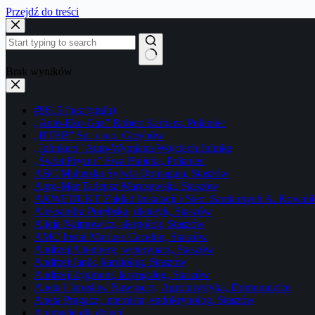
Przejdź do treści
Brak wyników
#9615 (bez tytułu)
„Auto-Eko-Gaz” Robert Karbarz, Połaniec
„BTBB” Sp. z o.o. Grzybów
„Juhnkers” Auto-Wymiana Wojciech Juhnke
„Świat Fryzur” Ewa Balicka, Połaniec
ABC Maluszka Sylwia Domagała, Staszów
Agro-Mar Tadeusz Marczewski, Staszów
AKWEDUKT Zakład Instalacji i Sieci Sanitarnych A. Kowali
Aleksandra Porębska, dietetyk, Staszów
Alicja Najmowicz, alergolog, Staszów
AMC Instal Mariusz Cecelon, Staszów
Andrzej Altenberg, weterynarz, Staszów
Andrzej Janik, kardiolog, Staszów
Andrzej Zygmunt, laryngolog, Staszów
Aneta i Jarosław Nawroccy, Agroturystyka, Domoradzice
Aneta Pragacz, internista, endokrynolog, Staszów
Animacje dla dzieci