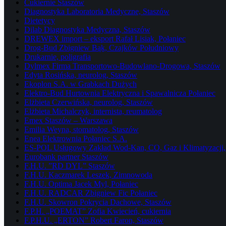
Cukiernie Staszów
Diagnostyka Laboratoria Medyczne, Staszów
Dietetycy
Dilab Diagnostyka Medyczna, Staszów
DREWEX import – eksport Rafał Lisiak, Połaniec
Drog-Bud Zbigniew Bąk, Czajków Południowy
Drukarnie, poligrafia
Dylmex Firma Transportowo-Budowlano-Drogowa, Staszów
Edyta Rosińska, neurolog, Staszów
Ekoplon S.A. w Grabkach Dużych
Elektro-Bud Hurtownia Elektryczna i Spawalnicza Połaniec
Elżbieta Czerwińska, neurolog, Staszów
Elżbieta Michalczyk, internista, reumatolog
Emex Staszów – Warszawa
Emilia Weyna, stomatolog, Staszów
Enea Elektrownia Połaniec S.A.
ES-POL Usługowy Zakład Wod-Kan, CO, Gaz i Klimatyzacji, 
Eurobank partner Staszów
F.H.U. ”RD DYL” Staszów
F.H.U. Kaczmarek Leszek, Zimnowoda
F.H.U. Optima Jacek Myl, Połaniec
F.H.U. RADCAR Zbigniew Fic Połaniec
F.H.U. Skowron Pokrycia Dachowe, Staszów
F.P.H. „POEMAT” Zofia Kwiecień, cukiernia
F.P.H.U. „ERTON” Robert Faron, Staszów