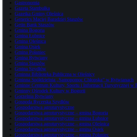
Gastronomia
Gazeta Stambułka
Gazetka Gminy Oleśnica
Generics Maciej Baradziej Staszów
Getin Bank Staszów
Gmina Bogoria
Gmina Łubnice
Gmina Oleśnica
Gmina Osiek
Gmina Połaniec
Gmina Rytwiany
Gmina Staszów
Gmina Szydłów
Gminna Biblioteka Publiczna w Oleśnicy
Gminna Spółdzielnia „Samopomoc Chłopska” w Rytwianach
Gminne Centrum Kultury, Sportu i Informacji Turystycznej w
Gminny Ośrodek Kultury w Bogorii
Gorzelnia Rytwiany
Gospoda Rycerska Szydłów
Gospodarstwa agroturystyczne
Gospodarstwa agroturystyczne – gmina Bogoria
Gospodarstwa agroturystyczne – gmina Łubnice
Gospodarstwa agroturystyczne – gmina Oleśnica
Gospodarstwa agroturystyczne – gmina Osiek
Gospodarstwa agroturystyczne – gmina Połaniec