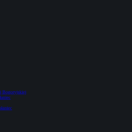
 Bogoryjskiej
łaniec
łaniec