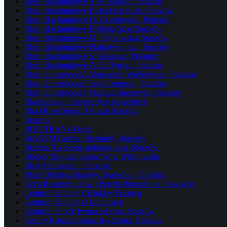
Biuro Rachunkowe Anna Janicka, Staszów
Biuro Rachunkowe Beata Dzieciuch, Staszów
Biuro Rachunkowe D. Czechowicz, Połaniec
Biuro Rachunkowe Elżbieta Szot, Staszów
Biuro Rachunkowe M. Piątkowska, Staszów
Biuro Rachunkowe Piątkowscy s.c., Staszów
Biuro Rachunkowe S. Barabasz, Połaniec
Biuro Rachunkowe Zofia Ryńska, Staszów
Biuro Ubezpieczeń Aleksandra Wróblewska, Staszów
Biuro Ubezpieczeń Ewa Gronostaj, Staszów
Biuro Ubezpieczeń Mateusz Staszewski Staszów
Blacharstwo i lakiernictwo pojazdowe
BlackRose Studio Tatuażu Staszów
Bogoria
BOR-TRANS Osiek
BoxGSM Komis Telefonów, Staszów
Bożena Kwiecień, radiolog, usg, Staszów
Budkor Bogdan Sałata, Wola Wiśniowska
Busy Jurkowice – Staszów
Busy Oleśnica Staszów, Staszów – Oleśnica
Cech Rzemieślników i Przedsiębiorców w Staszowie
Centrum Kultury i Sztuki w Połańcu
Centrum Kultury w Łubnicach
Centrum Urody Iwona Jarzyna, Staszów
Cezary Kopacz, lekarz psychiatra, Staszów