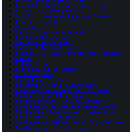
Barbara Augustowska, pediatra, Połaniec
Barbara Domańska, stomatolog, dentysta, Staszów
Beata Lubaszka, neurolog, Staszów
Bernard Lachowski, stomatolog, dentysta, Staszów
Betoniarnia Staszów BETOMEX
BHP i PPOŻ
Biblioteka Pedagogiczna w Staszowie
Biblioteka Publiczna w Osieku
Biblioteka Publiczna w Połańcu
Biblioteka Publiczna w Staszowie
Biblioteka Sichowska im. Krzysztofa i Zofii Radziwiłłów
Biblioteki
Biedronka Staszów
Biedronka, Kielecka 88, Szydłów
Biki Motor Rytwiany
Biura projektowe Staszów
Biura rachunkowe, usługi księgowe Staszów
Biuro Kredytowe Credit Agricole Express Staszów
Biuro Powiatowe ARiMR w Staszowie
Biuro projektowe AJKO Artur Kręcisz Staszów
Biuro Projektowe DB Projekt Konrad Gądek Staszów
Biuro Projektowe Kosztorysy Renata Orzelska Staszów
Biuro Projektowe Mateusz Turek
Biuro Projektowe z Wykonawstwem Z. Drzymalski Staszów
Biuro Rachunkowe Ad Astra Sp. z o.o.