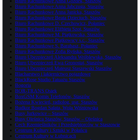
Biuro Rachunkowe Anna Gozdek, Staszów
Biuro Rachunkowe Anna Jabczuga, Staszów
Biuro Rachunkowe Anna Janicka, Staszów
Biuro Rachunkowe Beata Dzieciuch, Staszów
Biuro Rachunkowe D. Czechowicz, Połaniec
Biuro Rachunkowe Elżbieta Szot, Staszów
Biuro Rachunkowe M. Piątkowska, Staszów
Biuro Rachunkowe Piątkowscy s.c., Staszów
Biuro Rachunkowe S. Barabasz, Połaniec
Biuro Rachunkowe Zofia Ryńska, Staszów
Biuro Ubezpieczeń Aleksandra Wróblewska, Staszów
Biuro Ubezpieczeń Ewa Gronostaj, Staszów
Biuro Ubezpieczeń Mateusz Staszewski Staszów
Blacharstwo i lakiernictwo pojazdowe
BlackRose Studio Tatuażu Staszów
Bogoria
BOR-TRANS Osiek
BoxGSM Komis Telefonów, Staszów
Bożena Kwiecień, radiolog, usg, Staszów
Budkor Bogdan Sałata, Wola Wiśniowska
Busy Jurkowice – Staszów
Busy Oleśnica Staszów, Staszów – Oleśnica
Cech Rzemieślników i Przedsiębiorców w Staszowie
Centrum Kultury i Sztuki w Połańcu
Centrum Kultury w Łubnicach