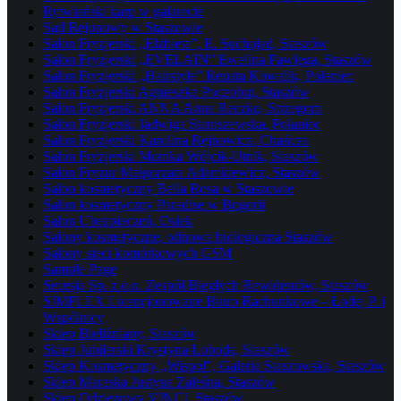
Rytwiański karp w galarecie
Sąd Rejonowy w Staszowie
Salon Fryzjerski „Elżbieta”, E. Suchojad, Staszów
Salon Fryzjerski „EVELAIN” Ewelina Pawlęga, Staszów
Salon Fryzjerski „Hairstyle” Renata Kowalik, Połaniec
Salon Fryzjerski Agnieszka Poczobut, Staszów
Salon Fryzjerski ANNA Anna Reczko, Strzegom
Salon Fryzjerski Jadwiga Staniszewska, Połaniec
Salon Fryzjerski Karolina Rejnowicz, Chańcza
Salon Fryzjerski Monika Wójcik-Utnik, Staszów
Salon Fryzur Małgorzata Adamkiewicz, Staszów
Salon kosmetyczny Bella Rosa w Staszowie
Salon kosmetyczny Paradise w Bogorii
Salon Ubezpieczeń, Osiek
Salony kosmetyczne, odnowa biologiczna Staszów
Salony sieci komórkowych GSM
Sample Page
Secesja Sp. z o.o. Zespół Biegłych Rewidentów, Staszów
SIMPLEX Licencjonowane Biuro Rachunkowe – Łodej P. i
Wspólnicy
Sklep Bieliźniany, Staszów
Sklep Jubilerski Krystyna Łoboda, Staszów
Sklep Kosmetyczny „Wispol”, Galeria Staszowska, Staszów
Sklep Maraska Justyna Zaleśna, Staszów
Sklep Odzieżowy VINCI, Staszów