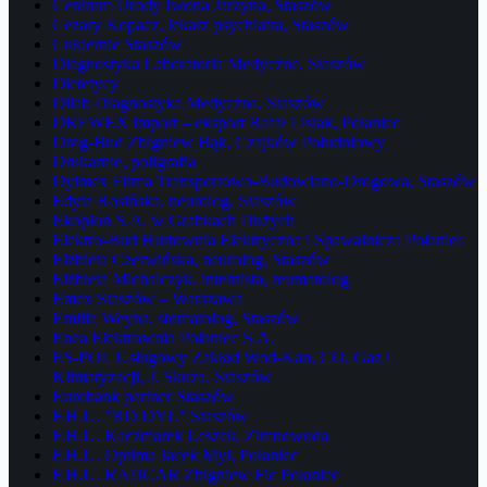
Centrum Urody Iwona Jarzyna, Staszów
Cezary Kopacz, lekarz psychiatra, Staszów
Cukiernie Staszów
Diagnostyka Laboratoria Medyczne, Staszów
Dietetycy
Dilab Diagnostyka Medyczna, Staszów
DREWEX import – eksport Rafał Lisiak, Połaniec
Drog-Bud Zbigniew Bąk, Czajków Południowy
Drukarnie, poligrafia
Dylmex Firma Transportowo-Budowlano-Drogowa, Staszów
Edyta Rosińska, neurolog, Staszów
Ekoplon S.A. w Grabkach Dużych
Elektro-Bud Hurtownia Elektryczna i Spawalnicza Połaniec
Elżbieta Czerwińska, neurolog, Staszów
Elżbieta Michalczyk, internista, reumatolog
Emex Staszów – Warszawa
Emilia Weyna, stomatolog, Staszów
Enea Elektrownia Połaniec S.A.
ES-POL Usługowy Zakład Wod-Kan, CO, Gaz i
Klimatyzacji, J. Skuza, Staszów
Eurobank partner Staszów
F.H.U. ”RD DYL” Staszów
F.H.U. Kaczmarek Leszek, Zimnowoda
F.H.U. Optima Jacek Myl, Połaniec
F.H.U. RADCAR Zbigniew Fic Połaniec