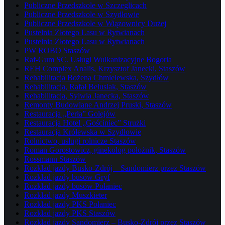
Publiczne Przedszkole w Szczeglicach
Publiczne Przedszkole w Szydłowie
Publiczne Przedszkole w Wiązownicy Dużej
Pustelnia Złotego Lasu w Rytwianach
Pustelnia Złotego Lasu w Rytwianach
PW ROBO Staszów
Raf-Gum SC. Usługi Wulkanizacyjne Bogoria
REH Complex Analis, Krzysztof Janecki, Staszów
Rehabilitacja Bożena Chmielewska, Szydłów
Rehabilitacja, Rafał Belusiak, Staszów
Rehabilitacja, Sylwia Janecka, Staszów
Remonty Budowlane Andrzej Pruski, Staszów
Restauracja „Perła” Golejów
Restauracja Hotel „Gościniec” Strużki
Restauracja Królewska w Szydłowie
Rolnictwo, usługi rolnicze Staszów
Roman Gorostowicz, ginekolog położnik, Staszów
Rossmann Staszów
Rozkład jazdy Busko-Zdrój – Sandomierz przez Staszów
Rozkład jazdy busów Gryf
Rozkład jazdy busów Połaniec
Rozkład jazdy Muszkieter
Rozkład jazdy PKS Połaniec
Rozkład jazdy PKS Staszów
Rozkład jazdy Sandomierz – Busko-Zdrój przez Staszów