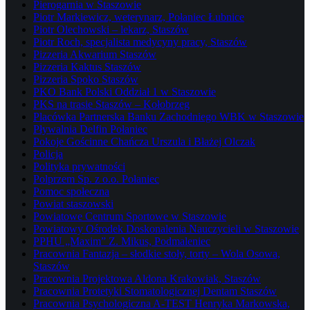
Pierogarnia w Staszowie
Piotr Markiewicz, weterynarz, Połaniec Łubnice
Piotr Olechowski – lekarz, Staszów
Piotr Roch, specjalista medycyny pracy, Staszów
Pizzeria Akwarium Staszów
Pizzeria Kaktus Staszów
Pizzeria Spoko Staszów
PKO Bank Polski Oddział 1 w Staszowie
PKS na trasie Staszów – Kołobrzeg
Placówka Partnerska Banku Zachodniego WBK w Staszowie
Pływalnia Delfin Połaniec
Pokoje Gościnne Chańcza Urszula i Błażej Olczak
Policja
Polityka prywatności
Polprzem Sp. z o.o. Połaniec
Pomoc społeczna
Powiat staszowski
Powiatowe Centrum Sportowe w Staszowie
Powiatowy Ośrodek Doskonalenia Nauczycieli w Staszowie
PPHU „Maxim” Z. Mikus, Podmaleniec
Pracownia Fantazja – słodkie stoły, torty – Wola Osowa,
Staszów
Pracownia Projektowa Aldona Krakowiak, Staszów
Pracownia Protetyki Stomatologicznej Dentam Staszów
Pracownia Psychologiczna A-TEST Henryka Markowska,