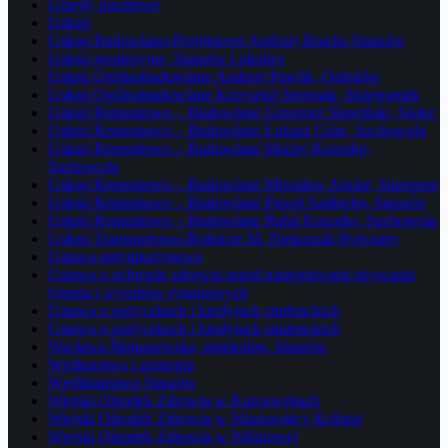
Urzędy pocztowe
Usługi
Usługi Budowlano-Projektowe Andrzej Bracha Staszów
Usługi geodezyjne, Staszów i okolice
Usługi Ogólnobudowlane Andrzej Pawlik, Oględów
Usługi Ogólnobudowlane Krzysztof Seremak, Strzegomek
Usługi Remontowo – Budowlane Grzegorz Sławiński, Sielec
Usługi Remontowo – Budowlane Łukasz Góra, Suchowola
Usługi Remontowo – Budowlane Maciej Kozoduj,
Suchowola
Usługi Remontowo – Budowlane Mirosław Anciar, Strzegom
Usługi Remontowo – Budowlane Paweł Sadłocha, Staszów
Usługi Remontowo – Budowlane Rafał Kozoduj, Suchowola
Usługi Transportowo-Rolnicze M. Niekurzak Rytwiany
Ustawa antynikotynowa
Ustawa o ochronie zdrowia przed następstwami używania
tytoniu i wyrobów tytoniowych
Ustawa o pożyczkach i kredytach studenckich
Ustawa o pożyczkach i kredytach studenckich
Wacława Matuszewska, ginekolog, Staszów
Wędkarstwo i zoologia
Wędliniarstwo Staszów
Wiejski Ośrodek Zdrowia w Kurozwękach
Wiejski Ośrodek Zdrowia w Wiązownicy Kolonii
Wiejski Ośrodek Zdrowia w Wiśniowej