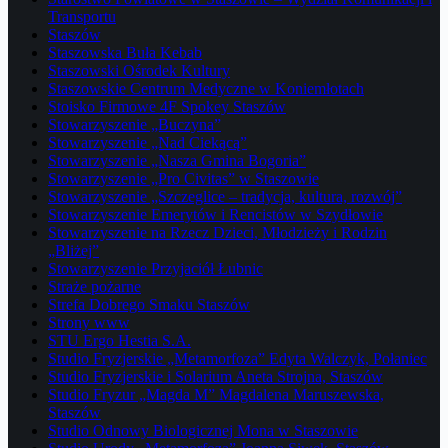
Transportu
Staszów
Staszowska Buła Kebab
Staszowski Ośrodek Kultury
Staszowskie Centrum Medyczne w Koniemłotach
Stoisko Firmowe 4F Spokey Staszów
Stowarzyszenie „Buczyna”
Stowarzyszenie „Nad Ciekącą”
Stowarzyszenie „Nasza Gmina Bogoria”
Stowarzyszenie „Pro Civitas” w Staszowie
Stowarzyszenie „Szczeglice – tradycja, kultura, rozwój”
Stowarzyszenie Emerytów i Rencistów w Szydłowie
Stowarzyszenie na Rzecz Dzieci, Młodzieży i Rodzin
„Bliżej”
Stowarzyszenie Przyjaciół Łubnic
Straże pożarne
Strefa Dobrego Smaku Staszów
Strony www
STU Ergo Hestia S.A.
Studio Fryzjerskie „Metamorfoza” Edyta Walczyk, Połaniec
Studio Fryzjerskie i Solarium Aneta Strojna, Staszów
Studio Fryzur „Magda M” Magdalena Maruszewska,
Staszów
Studio Odnowy Biologicznej Mona w Staszowie