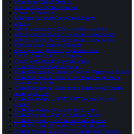
Wienerberger Zakład Oleśnica
Winnica Nowe Wydanie Połaniec
Wrześniak Glassworks
Wulkanizacja Serwis Opon Górski Bogoria
Wybory
Wybory samorządowe 2010 – powiat staszowski
Wybory samorządowe 2014 w powiecie staszowskim
Wybory samorządowe 2018 w powiecie staszowskim
Wynajem sceny estradowej Bogoria
Wypożyczalnia „Domeks”, Pęcławice Górne
Z.U.M. „Auto-Expres” s.c. Staszów
Zajazd „Pod Dębami” Zawidza Łoniów
Zakład Blacharski Kolonia Bogoria
Zakład Blacharsko-Lakierniczy Wacław Wiatrowski, Staszów
Zakład Blacharstwa i Lakiernictwa Pojazdowego Adam
Wawrzkiewicz Sielec
Zakład Blacharstwa i Lakiernictwa Pojazdowego Czesław
Sobiegraj Staszów
Zakład Budowlany „AUSTENIT” Tadeusz Walczyk,
Zawada
Zakład Budowlany Ryszard Figiel, Staszów
Zakład Fryzjerski „Ann” A. Barabasz, Raków
Zakład Fryzjerski „Jasia” Janina Banaś, Staszów
Zakład Fryzjerski „Karolinka” R. Żyła, Bogoria
Zakład Fryzjerski „LAURENT” Karolina Boś, Staszów