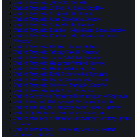
Zakład Fryzjerski „MARTA” M. Wilk
Zakład Fryzjerski „U Poli” A. Sojda, Szydłów
Zakład Fryzjerski Alicja Wójcik, Bogoria
Zakład Fryzjerski Anna Chłodnicka, Staszów
Zakład Fryzjerski Anna Wójcik, Staszów
Zakład Fryzjerski Damsko – Męski Anna Skuza, Staszów
Zakład Fryzjerski Damsko – Męski Katarzyna Durnaś,
Staszów
Zakład Fryzjerski Elżbieta Jakubas, Połaniec
Zakład Fryzjerski Jadwiga Pawlik, Staszów
Zakład Fryzjerski Joanna Michalak, Staszów
Zakład Fryzjerski Małgorzata Wróbel, Staszów
Zakład Fryzjerski Monika Bolon, Staszów
Zakład Fryzjerski Rafał Suchorowski, Rytwiany
Zakład Fryzjerski Wanda Graczykowska, Połaniec
Zakład Fryzjerski Wiesława Zamojska, Staszów
Zakład Fryzjerski Zofia Pietras, Szydłów
Zakład Gospodarki Odpadami Komunalnymi w Rzędowie
Zakład Instalacji Elektrycznych W. Kopeć, Połaniec
Zakład Instalacyjno-Usługowy Adam Nowak, Staszów
Zakład Opiekuńczo-Leczniczy w Kurozwękach
Zakład Produkcji Materiałów Budowlanych Andrzej Opałka,
Staszów
Zakład Remontowo – Budowlany „ADMA” Marian
Adamczyk, Staszów