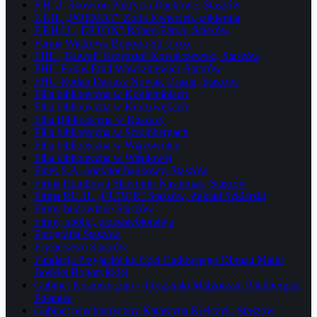
F.H.U. Skowron Pokrycia Dachowe, Staszów
F.P.H. „POEMAT” Zofia Kwiecień, cukiernia
F.P.H.U. „ERTON” Robert Faron, Staszów
Farma Wiatrowa Bogoria Sp. z o.o.
FHU „Kowal” Krzysztof Kowalczewski, Staszów
FHU Fokus Emil Wawrzkiewicz Staszów
FHU Rodan Dariusz Nowak Ossala, Staszów
Filia biblioteczna w Koniemłotach
Filia biblioteczna w Kurozwękach
Filia Biblioteczna w Ruszczy
Filia biblioteczna w Sztombergach
Filia biblioteczna w Wiązownicy
Filia biblioteczna w Wiśniowej
Fines S.A. operator bankowy, Staszów
Firma Handlowa Sławomir Nasternak, Staszów
Firma P.U.H. „CUBER” Staszów, Zakład Szklarski
Firmy budowlane Staszów
Firmy, spółki, przedsiębiorstwa
Fotografia Staszów
Fryzjerstwo Staszów
Fundacja Przyjaciół ku Czci Cudownego Obrazu Matki
Boskiej Bogoryjskiej
Gabinet Kosmetyczno – Fryzjerski Małgorzata Putelbergier,
Połaniec
Gabinet psychiatryczny Katarzyna Kielczyk, Staszów