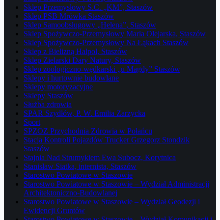
Sklep Przemysłowy S.C. „KM”, Staszów
Sklep PSB Mrówka Staszów
Sklep Samoobsługowy „Helena”, Staszów
Sklep Spożywczo-Przemysłowy Maria Olejarska, Staszów
Sklep Spożywczo-Przemysłowy Na Łąkach Staszów
Sklep z Bielizną Halpol, Staszów
Sklep Zielarski Dary Natury, Staszów
Sklep zoologiczno-wędkarski „u Magdy” Staszów
Sklepy i hurtownie budowlane
Sklepy motoryzacyjne
Sklepy Staszów
Służba zdrowia
SPAR Szydłów, P. W. Emilia Zarzycka
Sport
SPZOZ Przychodnia Zdrowia w Połańcu
Stacja Kontroli Pojazdów Trucker Grzegorz Stondzik
Staszów
Stajnia Nad Strumykiem Ewa Subocz, Korytnica
Stanisław Siatka, internista, Staszów
Starostwo Powiatowe w Staszowie
Starostwo Powiatowe w Staszowie – Wydział Administracji
Architektoniczno-Budowlanej
Starostwo Powiatowe w Staszowie – Wydział Geodezji i
Ewidencji Gruntów
Starostwo Powiatowe w Staszowie – Wydział Komunikacji i