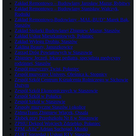
Zakład Remontowo – Budowlany Jarosław Mazur, Rybitwy
Zakład Remontowo – Budowlany Stanisław Walczyk,
Rudniki
Zakład Remontowo-Budowlany „MAL-BUD” Marek Bąk,
Staszów
Zakład Stolarki Budowlanej Zbigniew Mazur, Staszów
Zakład Usług Mieszkaniowych, Połaniec
Zakład Wylęgu Drobiu, Staszów
Żaklina Beauty, Januszkowice
Zarząd Dróg Powiatowych w Staszowie
Zbigniew Jeczeń, lekarz pediatra, specjalista medycyny
rodzinnej, Staszów
Zespół muzyczny Twist, Połaniec
Zespół muzyczny Univers, Oleśnica k. Stopnicy
Zespół Szkół Centrum Kształcenia Rolniczego w Sichowie
Dużym
Zespół Szkół Ekonomicznych w Staszowie
Zespół Szkół w Połańcu
Zespół Szkół w Staszowie
Zespoły muzyczne Staszów i okolice
ZidmaTrans Zbigniew Wiącek, Ossala
Żłobek przy Przedszkolu Nr 8 w Staszowie
ZPHU Dekpol Wojciech Zdziebko, Połaniec
ZPM „Alfa” Adrian Suchojad, Mostki
ZURT Sprzedaż i Usługi RTV Staszów