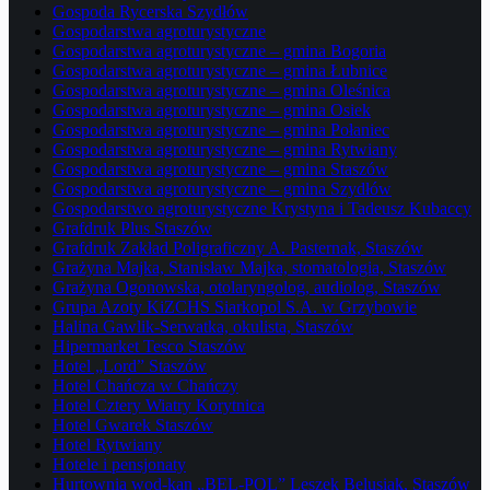
Gospoda Rycerska Szydłów
Gospodarstwa agroturystyczne
Gospodarstwa agroturystyczne – gmina Bogoria
Gospodarstwa agroturystyczne – gmina Łubnice
Gospodarstwa agroturystyczne – gmina Oleśnica
Gospodarstwa agroturystyczne – gmina Osiek
Gospodarstwa agroturystyczne – gmina Połaniec
Gospodarstwa agroturystyczne – gmina Rytwiany
Gospodarstwa agroturystyczne – gmina Staszów
Gospodarstwa agroturystyczne – gmina Szydłów
Gospodarstwo agroturystyczne Krystyna i Tadeusz Kubaccy
Grafdruk Plus Staszów
Grafdruk Zakład Poligraficzny A. Pasternak, Staszów
Grażyna Majka, Stanisław Majka, stomatologia, Staszów
Grażyna Ogonowska, otolaryngolog, audiolog, Staszów
Grupa Azoty KiZCHS Siarkopol S.A. w Grzybowie
Halina Gawlik-Serwatka, okulista, Staszów
Hipermarket Tesco Staszów
Hotel „Lord” Staszów
Hotel Chańcza w Chańczy
Hotel Cztery Wiatry Korytnica
Hotel Gwarek Staszów
Hotel Rytwiany
Hotele i pensjonaty
Hurtownia wod-kan „BEL-POL” Leszek Belusiak, Staszów