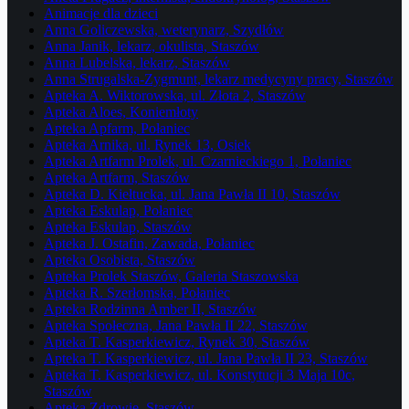
Animacje dla dzieci
Anna Goliczewska, weterynarz, Szydłów
Anna Janik, lekarz, okulista, Staszów
Anna Lubelska, lekarz, Staszów
Anna Strugalska-Zygmunt, lekarz medycyny pracy, Staszów
Apteka A. Wiktorowska, ul. Złota 2, Staszów
Apteka Aloes, Koniemłoty
Apteka Apfarm, Połaniec
Apteka Arnika, ul. Rynek 13, Osiek
Apteka Artfarm Prolek, ul. Czarnieckiego 1, Połaniec
Apteka Artfarm, Staszów
Apteka D. Kiełtucka, ul. Jana Pawła II 10, Staszów
Apteka Eskulap, Połaniec
Apteka Eskulap, Staszów
Apteka J. Ostafin, Zawada, Połaniec
Apteka Osobista, Staszów
Apteka Prolek Staszów, Galeria Staszowska
Apteka R. Szerłomska, Połaniec
Apteka Rodzinna Amber II, Staszów
Apteka Społeczna, Jana Pawła II 22, Staszów
Apteka T. Kasperkiewicz, Rynek 30, Staszów
Apteka T. Kasperkiewicz, ul. Jana Pawła II 23, Staszów
Apteka T. Kasperkiewicz, ul. Konstytucji 3 Maja 10c,
Staszów
Apteka Zdrowie, Staszów