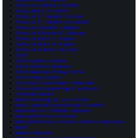
Apteka, os. Łokietka 1, Szydłów
Apteka, Rynek 11, Oleśnica
Apteka, ul. 11 Listopada 14, Osiek
Apteka, ul. 11 Listopada 76a, Staszów
Apteka, ul. Jędrusiów 3, Bogoria
Apteka, ul. Kościelna 8/1, Rytwiany
Apteka, ul. Rynek 17, Bogoria
Apteka, ul. Rynek 34, Bogoria
Apteka, ul. Wolności 18a, Osiek
Apteki
Apteki dyżurne w Połańcu
Apteki dyżurne w Staszowie
Artur Fijałkowski, chirurg, Staszów
Atelier Urody, Szydłów
Auto Serwis Paweł Serafin, Podmaleniec
Auto-Elektro Grzegorz Figacz, Suchowola
Autokomis Staszów
Balkar Technology Sp. z o.o. Staszów
Bank Gospodarki Żywnościowej SA Staszów
Bank Pekao SA I Oddział w Staszowie
Bank Spółdzielczy w Staszowie
Bank Spółdzielczy w Staszowie. Oddział w Rytwianach
Banki
Banki w Staszowie