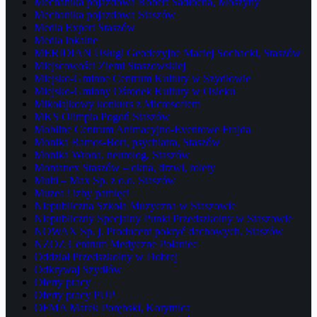
Mechanika pojazdowa Robert Sadłocha, Moszyny
Mechanika pojazdowa Staszów
Media Expert Staszów
Media lokalne
MERIDIAN Usługi Geodezyjne Maciej Sochacki, Staszów
Miejscowości Ziemi Staszowskiej
Miejsko-Gminne Centrum Kultury w Szydłowie
Miejsko-Gminny Ośrodek Kultury w Osieku
Mikołajkowy konkurs z Microsoftem
MKS Olimpia Pogoń Staszów
Mobilne Centrum Animacyjno-Eventowe Frajda
Monika Ramos-Bort, psychiatra, Staszów
Monika Wrona, neurolog, Staszów
Montanex Staszów – okna, drzwi, rolety
Multi – Max Sp. z o.o. Staszów
Muzea i izby pamięci
Niepubliczna Szkoła Muzyczna w Staszowie
Niepubliczny Specjalny Punkt Przedszkolny w Staszowie
NOWAX Sp. j. Producent pokryć dachowych, Staszów
NZOZ Centrum Medyczne Połaniec
Oddział Przedszkolny w Dobrej
Odkrywaj Szydłów
Oferty pracy
Oferty pracy PUP
OFMA Marek Porębski, Korytnica