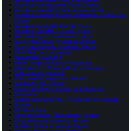
Kancelaria notarialna Agata Widanka Staszów
Kancelaria notarialna Elżbieta Skowron Staszów
Kancelaria Notarialna Karolina Kluszczyńska-Chmielewska
Staszów
Kancelarie adwokackie. Prawnik Staszów
Kancelarie notarialne. Notariusz Staszów
Karczma Świętokrzyska Staszów Golejów
Karol Trybuszkiewicz, weterynarz, Bogoria
Katarzyna Mrozowska, stomatolog, Staszów
Kebab Pod Toporem, Szydłów
Kino Impresja w Połańcu
Klinika Broccy filia Medical Margaret Spa
Klub Dziecięcy „Wesoły Pajacyk” w Staszowie
Koła Gospodyń Wiejskich
Koło Gospodyń Wiejskich w Jabłonicy
Komfopol Meble, Połaniec
Komis Anna Podyma, Staszów, ul. Krakowska 2
Komputery
Konkurs orzeszków Felix – 40 netbooków do wygrania
Kontakt
Kredyty Staszów
Krystyna Altenberg, lekarz internista, Staszów
Krystyna Dworak, reumatolog, Staszów
Krzysztof Gębura, weterynarz, Połaniec
Krzysztof Pragacz, chirurg, Staszów