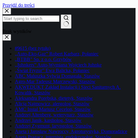
Przejdź do treści
Brak wyników
#9615 (bez tytułu)
„Auto-Eko-Gaz” Robert Karbarz, Połaniec
„BTBB” Sp. z o.o. Grzybów
„Juhnkers” Auto-Wymiana Wojciech Juhnke
„Świat Fryzur” Ewa Balicka, Połaniec
ABC Maluszka Sylwia Domagała, Staszów
Agro-Mar Tadeusz Marczewski, Staszów
AKWEDUKT Zakład Instalacji i Sieci Sanitarnych A.
Kowalik, Staszów
Aleksandra Porębska, dietetyk, Staszów
Alicja Najmowicz, alergolog, Staszów
AMC Instal Mariusz Cecelon, Staszów
Andrzej Altenberg, weterynarz, Staszów
Andrzej Janik, kardiolog, Staszów
Andrzej Zygmunt, laryngolog, Staszów
Aneta i Jarosław Nawroccy, Agroturystyka, Domoradzice
Aneta Pragacz, internista, endokrynolog, Staszów