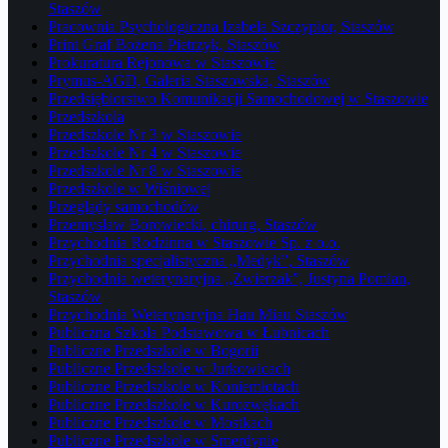
Staszów
Pracownia Psychologiczna Izabela Szczypior, Staszów
Print Graf Bożena Pietrzyk, Staszów
Prokuratura Rejonowa w Staszowie
Prymus-AGD, Galeria Staszowska, Staszów
Przedsiębiorstwo Komunikacji Samochodowej w Staszowie
Przedszkola
Przedszkole Nr 3 w Staszowie
Przedszkole Nr 4 w Staszowie
Przedszkole Nr 8 w Staszowie
Przedszkole w Wiśniowej
Przeglądy samochodów
Przemysław Borowiecki, chirurg, Staszów
Przychodnia Rodzinna w Staszowie Sp. z o.o.
Przychodnia specjalistyczna „Medyk”, Staszów
Przychodnia weterynaryjna „Zwierzak”, Justyna Pomian,
Staszów
Przychodnia Weterynaryjna Hau Miau Staszów
Publiczna Szkoła Podstawowa w Łubnicach
Publiczne Przedszkole w Bogorii
Publiczne Przedszkole w Jurkowicach
Publiczne Przedszkole w Koniemłotach
Publiczne Przedszkole w Kurozwękach
Publiczne Przedszkole w Mostkach
Publiczne Przedszkole w Smerdynie