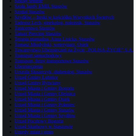
Szkoły średnie
Szoła Jazdy EMIL Staszów
Szpital Staszów
Szydłów – freski w kościółku Wszystkich Świetych
Tadeusz Lech, ginekolog, położnik, Staszów
Tapicerstwo Staszów
Tatuaż Piercing Staszów
Terapia manualna, Anna Lisicka, Staszów
Tomasz Miodyński, weterynarz, Osiek
Towarzystwo Ubezpieczeń na Życie „POLISA-ŻYCIE” S.A.
Transport samochodowy
Transport, firmy transportowe Staszów
Ubezpieczenia
Urszula Ślusarczyk, diabetolog, Staszów
Urząd Gminy Łubnice
Urząd Gminy Rytwiany
Urząd Miasta i Gminy Bogoria
Urząd Miasta i Gminy Oleśnica
Urząd Miasta i Gminy Osiek
Urząd Miasta i Gminy Połaniec
Urząd Miasta i Gminy Staszów
Urząd Miasta i Gminy Szydłów
Urząd Pocztowy Bogoria
Urząd Skarbowy w Staszowie
Urzędy miast i gmin