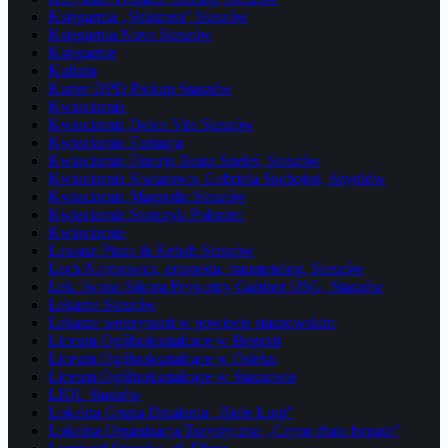
Księgarnia „Volumen” Staszów
Księgarnia Nova Staszów
Księgarnie
Kultura
Kurier DPD Pickup Staszów
Kwiaciarnia
Kwiaciarnia Dolce Vita Staszów
Kwiaciarnia Fantazja
Kwiaciarnia Finezja Beata Szeleś, Staszów
Kwiaciarnia Kwiatowo, Gabriela Suchojad, Szydłów
Kwiaciarnia Magnolia Staszów
Kwiaciarnia Storczyk Połaniec
Kwiaciarnie
Lawasz Pizza & Kebab Staszów
Lech Najmowicz, ortopeda, traumatolog, Staszów
Lek. Iwona Sikora Prywatny Gabinet USG, Staszów
Lekarze Staszów
Lekarze weterynarii w powiecie staszowskim
Liceum Ogólnokształcące w Bogorii
Liceum Ogólnokształcące w Osieku
Liceum Ogólnokształcące w Staszowie
LIDL Staszów
Lokalna Grupa Działania „Białe Ługi”
Lokalna Organizacja Turystyczna „Czym chata bogata”