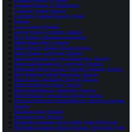
Lombard Staszów, ul. Długa
Lombard Staszów, ul. Piłsudskiego
Lombardy, komisy Staszów
Loombard – lombard Staszów, Rynek
Łubnice
Łucja i Andrzej Banasik
Lucyna Nowak, psychiatra, Staszów
M.G. Montaż i sprzedaż opon Bogoria
M&M Studio Mody, Staszów
Maciej Brocki, okulista, Bogoria Staszów
Maciej Dulęba, weterynarz, Połaniec
Mała Gastronomia Krzysztof Malanowicz, Staszów
Małgorzata Banachewicz, weterynarz, Stopnica
Małgorzata Węgrzynowska, ginekolog, położnik, Staszów
Mały Robinson Galeria Staszowska, Staszów
Maria Kuźnia, stomatolog, dentysta, Staszów
Maria Modrzewska, lekarz, Staszów
Maria Tombarkiewicz, stomatolog, Staszów
Mariola Maksoń, stomatolog, dentysta, Staszów
Marzanna Bednarska-Nadgrodkiewicz, ginekolog położnik,
Staszów
Mazagum Opony Połaniec
Mazagum Opony Staszów
Mechanika pojazdowa Jacek Cieślik, Wola Wiśniowska
Mechanika pojazdowa Marcin Nieckarz, Suchowola, Osiek