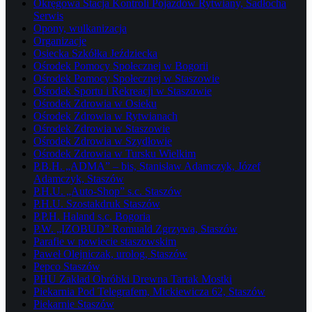
Okręgowa Stacja Kontroli Pojazdów Rytwiany, Sadłocha
Serwis
Opony, wulkanizacja
Organizacje
Osiecka Szkółka Jeździecka
Ośrodek Pomocy Społecznej w Bogorii
Ośrodek Pomocy Społecznej w Staszowie
Ośrodek Sportu i Rekreacji w Staszowie
Ośrodek Zdrowia w Osieku
Ośrodek Zdrowia w Rytwianach
Ośrodek Zdrowia w Staszowie
Ośrodek Zdrowia w Szydłowie
Ośrodek Zdrowia w Tursku Wielkim
P.B.H. „ADMA” – bis, Stanisław Adamczyk, Józef
Adamczyk, Staszów
P.H.U. „Auto-Shop” s.c. Staszów
P.H.U. Szostakdruk Staszów
P.P.H. Haland s.c. Bogoria
P.W. „IZOBUD” Romuald Zgrzywa, Staszów
Parafie w powiecie staszowskim
Paweł Olejniczak, urolog, Staszów
Pepco Staszów
PHU Zakład Obróbki Drewna Tartak Mostki
Piekarnia Pod Telegrafem, Mickiewicza 62, Staszów
Piekarnie Staszów