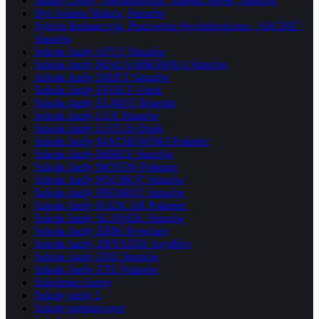
Studio Urody „Metamorfoza” Joanna Siwek, Staszów
Styl Jolanta Matacz, Staszów
Sylwia Bednarczyk, Pracownia Psychologiczna „ARCHE”
Staszów
Szkoła Jazdy ATUT Staszów
Szkoła Jazdy BIAŁA MRÓWKA Staszów
Szkoła Jazdy DRIFT Staszów
Szkoła Jazdy EFEKT Osiek
Szkoła Jazdy ELMOT Bogoria
Szkoła Jazdy LEX Staszów
Szkoła Jazdy LOTUS Osiek
Szkoła Jazdy MACHOWSKI Połaniec
Szkoła Jazdy MIREX Staszów
Szkoła Jazdy MOTOS Połaniec
Szkoła Jazdy POLMOT Staszów
Szkoła Jazdy PROMOT Staszów
Szkoła Jazdy RADCAR Połaniec
Szkoła Jazdy SLAWEK Staszów
Szkoła Jazdy ŻBIK Rytwiany
Szkoła Jazdy ZBYSZEK Szydłów
Szkoła Jazdy ZDZ Staszów
Szkoła Jazdy ZTE Połaniec
Szkolenia i kursy
Szkoły jazdy L
Szkoły podstawowe