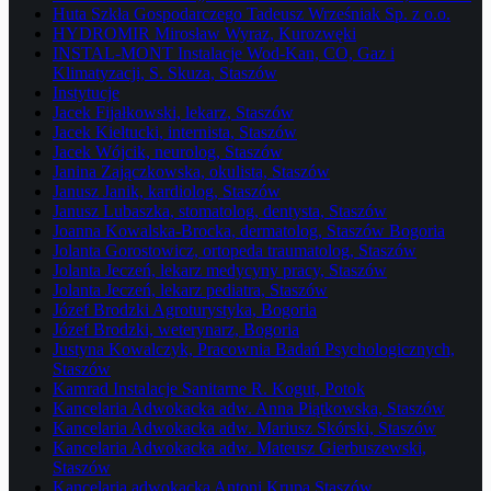
Huta Szkła Gospodarczego Tadeusz Wrześniak Sp. z o.o.
HYDROMIR Mirosław Wyraz, Kurozwęki
INSTAL-MONT Instalacje Wod-Kan, CO, Gaz i
Klimatyzacji, S. Skuza, Staszów
Instytucje
Jacek Fijałkowski, lekarz, Staszów
Jacek Kiełtucki, internista, Staszów
Jacek Wójcik, neurolog, Staszów
Janina Zajączkowska, okulista, Staszów
Janusz Janik, kardiolog, Staszów
Janusz Lubaszka, stomatolog, dentysta, Staszów
Joanna Kowalska-Brocka, dermatolog, Staszów Bogoria
Jolanta Gorostowicz, ortopeda traumatolog, Staszów
Jolanta Jeczeń, lekarz medycyny pracy, Staszów
Jolanta Jeczeń, lekarz pediatra, Staszów
Józef Brodzki Agroturystyka, Bogoria
Józef Brodzki, weterynarz, Bogoria
Justyna Kowalczyk, Pracownia Badań Psychologicznych,
Staszów
Kamrad Instalacje Sanitarne R. Kogut, Potok
Kancelaria Adwokacka adw. Anna Piątkowska, Staszów
Kancelaria Adwokacka adw. Mariusz Skórski, Staszów
Kancelaria Adwokacka adw. Mateusz Gierbuszewski,
Staszów
Kancelaria adwokacka Antoni Krupa Staszów