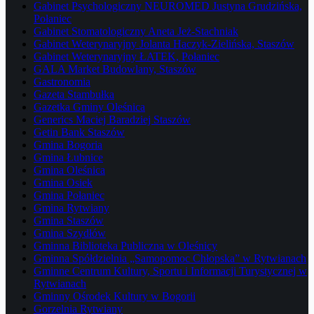
Gabinet Psychologiczny NEUROMED Justyna Grudzińska,
Połaniec
Gabinet Stomatologiczny Aneta Jeż-Stachniak
Gabinet Weterynaryjny Jolanta Haczyk-Zielińska, Staszów
Gabinet Weterynaryjny ŁATEK, Połaniec
GALA Market Budowlany, Staszów
Gastronomia
Gazeta Stambułka
Gazetka Gminy Oleśnica
Generics Maciej Baradziej Staszów
Getin Bank Staszów
Gmina Bogoria
Gmina Łubnice
Gmina Oleśnica
Gmina Osiek
Gmina Połaniec
Gmina Rytwiany
Gmina Staszów
Gmina Szydłów
Gminna Biblioteka Publiczna w Oleśnicy
Gminna Spółdzielnia „Samopomoc Chłopska” w Rytwianach
Gminne Centrum Kultury, Sportu i Informacji Turystycznej w
Rytwianach
Gminny Ośrodek Kultury w Bogorii
Gorzelnia Rytwiany