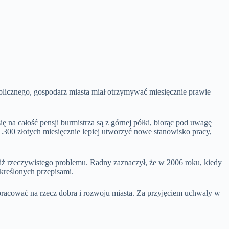
blicznego, gospodarz miasta miał otrzymywać miesięcznie prawie
a całość pensji burmistrza są z górnej półki, biorąc pod uwagę
00 złotych miesięcznie lepiej utworzyć nowe stanowisko pracy,
niż rzeczywistego problemu. Radny zaznaczył, że w 2006 roku, kiedy
kreślonych przepisami.
e pracować na rzecz dobra i rozwoju miasta. Za przyjęciem uchwały w