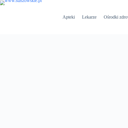
Przejdź
do
treści
Apteki
Lekarze
Ośrodki zdro