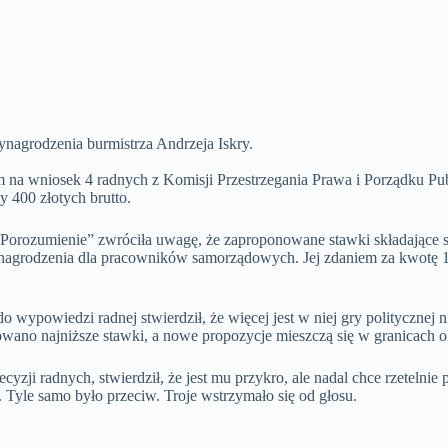
nagrodzenia burmistrza Andrzeja Iskry.
 na wniosek 4 radnych z Komisji Przestrzegania Prawa i Porządku Pu
y 400 złotych brutto.
ozumienie” zwróciła uwagę, że zaproponowane stawki składające się n
grodzenia dla pracowników samorządowych. Jej zdaniem za kwotę 1.3
wypowiedzi radnej stwierdził, że więcej jest w niej gry politycznej 
owano najniższe stawki, a nowe propozycje mieszczą się w granicach o
yzji radnych, stwierdził, że jest mu przykro, ale nadal chce rzetelni
Tyle samo było przeciw. Troje wstrzymało się od głosu.