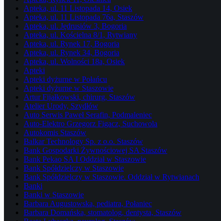
Apteka, ul. 11 Listopada 14, Osiek
Apteka, ul. 11 Listopada 76a, Staszów
Apteka, ul. Jędrusiów 3, Bogoria
Apteka, ul. Kościelna 8/1, Rytwiany
Apteka, ul. Rynek 17, Bogoria
Apteka, ul. Rynek 34, Bogoria
Apteka, ul. Wolności 18a, Osiek
Apteki
Apteki dyżurne w Połańcu
Apteki dyżurne w Staszowie
Artur Fijałkowski, chirurg, Staszów
Atelier Urody, Szydłów
Auto Serwis Paweł Serafin, Podmaleniec
Auto-Elektro Grzegorz Figacz, Suchowola
Autokomis Staszów
Balkar Technology Sp. z o.o. Staszów
Bank Gospodarki Żywnościowej SA Staszów
Bank Pekao SA I Oddział w Staszowie
Bank Spółdzielczy w Staszowie
Bank Spółdzielczy w Staszowie. Oddział w Rytwianach
Banki
Banki w Staszowie
Barbara Augustowska, pediatra, Połaniec
Barbara Domańska, stomatolog, dentysta, Staszów