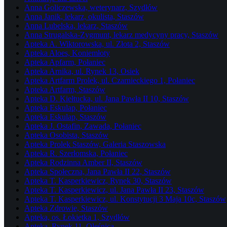
Anna Goliczewska, weterynarz, Szydłów
Anna Janik, lekarz, okulista, Staszów
Anna Lubelska, lekarz, Staszów
Anna Strugalska-Zygmunt, lekarz medycyny pracy, Staszów
Apteka A. Wiktorowska, ul. Złota 2, Staszów
Apteka Aloes, Koniemłoty
Apteka Apfarm, Połaniec
Apteka Arnika, ul. Rynek 13, Osiek
Apteka Artfarm Prolek, ul. Czarnieckiego 1, Połaniec
Apteka Artfarm, Staszów
Apteka D. Kiełtucka, ul. Jana Pawła II 10, Staszów
Apteka Eskulap, Połaniec
Apteka Eskulap, Staszów
Apteka J. Ostafin, Zawada, Połaniec
Apteka Osobista, Staszów
Apteka Prolek Staszów, Galeria Staszowska
Apteka R. Szerłomska, Połaniec
Apteka Rodzinna Amber II, Staszów
Apteka Społeczna, Jana Pawła II 22, Staszów
Apteka T. Kasperkiewicz, Rynek 30, Staszów
Apteka T. Kasperkiewicz, ul. Jana Pawła II 23, Staszów
Apteka T. Kasperkiewicz, ul. Konstytucji 3 Maja 10c, Staszów
Apteka Zdrowie, Staszów
Apteka, os. Łokietka 1, Szydłów
Apteka, Rynek 11, Oleśnica