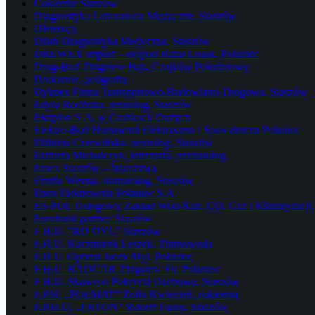
Cukiernie Staszów
Diagnostyka Laboratoria Medyczne, Staszów
Dietetycy
Dilab Diagnostyka Medyczna, Staszów
DREWEX import – eksport Rafał Lisiak, Połaniec
Drog-Bud Zbigniew Bąk, Czajków Południowy
Drukarnie, poligrafia
Dylmex Firma Transportowo-Budowlano-Drogowa, Staszów
Edyta Rosińska, neurolog, Staszów
Ekoplon S.A. w Grabkach Dużych
Elektro-Bud Hurtownia Elektryczna i Spawalnicza Połaniec
Elżbieta Czerwińska, neurolog, Staszów
Elżbieta Michalczyk, internista, reumatolog
Emex Staszów – Warszawa
Emilia Weyna, stomatolog, Staszów
Enea Elektrownia Połaniec S.A.
ES-POL Usługowy Zakład Wod-Kan, CO, Gaz i Klimatyzacji, 
Eurobank partner Staszów
F.H.U. ”RD DYL” Staszów
F.H.U. Kaczmarek Leszek, Zimnowoda
F.H.U. Optima Jacek Myl, Połaniec
F.H.U. RADCAR Zbigniew Fic Połaniec
F.H.U. Skowron Pokrycia Dachowe, Staszów
F.P.H. „POEMAT” Zofia Kwiecień, cukiernia
F.P.H.U. „ERTON” Robert Faron, Staszów