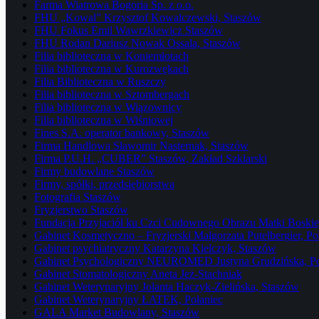
Farma Wiatrowa Bogoria Sp. z o.o.
FHU „Kowal” Krzysztof Kowalczewski, Staszów
FHU Fokus Emil Wawrzkiewicz Staszów
FHU Rodan Dariusz Nowak Ossala, Staszów
Filia biblioteczna w Koniemłotach
Filia biblioteczna w Kurozwękach
Filia Biblioteczna w Ruszczy
Filia biblioteczna w Sztombergach
Filia biblioteczna w Wiązownicy
Filia biblioteczna w Wiśniowej
Fines S.A. operator bankowy, Staszów
Firma Handlowa Sławomir Nasternak, Staszów
Firma P.U.H. „CUBER” Staszów, Zakład Szklarski
Firmy budowlane Staszów
Firmy, spółki, przedsiębiorstwa
Fotografia Staszów
Fryzjerstwo Staszów
Fundacja Przyjaciół ku Czci Cudownego Obrazu Matki Boskiej
Gabinet Kosmetyczno – Fryzjerski Małgorzata Putelbergier, Po
Gabinet psychiatryczny Katarzyna Kielczyk, Staszów
Gabinet Psychologiczny NEUROMED Justyna Grudzińska, Po
Gabinet Stomatologiczny Aneta Jeż-Stachniak
Gabinet Weterynaryjny Jolanta Haczyk-Zielińska, Staszów
Gabinet Weterynaryjny ŁATEK, Połaniec
GALA Market Budowlany, Staszów