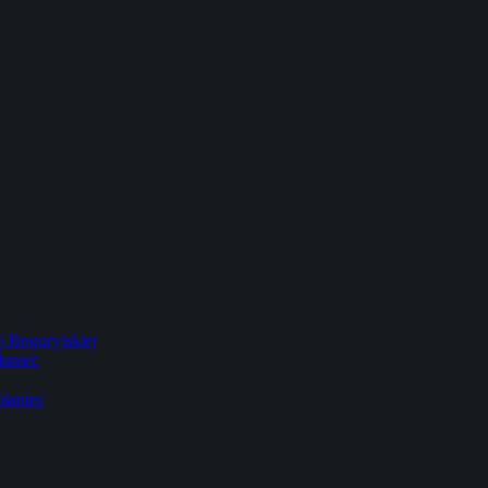
 Bogoryjskiej
łaniec
łaniec