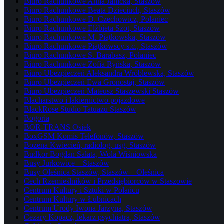
Biuro Rachunkowe Anna Janicka, Staszów
Biuro Rachunkowe Beata Dzieciuch, Staszów
Biuro Rachunkowe D. Czechowicz, Połaniec
Biuro Rachunkowe Elżbieta Szot, Staszów
Biuro Rachunkowe M. Piątkowska, Staszów
Biuro Rachunkowe Piątkowscy s.c., Staszów
Biuro Rachunkowe S. Barabasz, Połaniec
Biuro Rachunkowe Zofia Ryńska, Staszów
Biuro Ubezpieczeń Aleksandra Wróblewska, Staszów
Biuro Ubezpieczeń Ewa Gronostaj, Staszów
Biuro Ubezpieczeń Mateusz Staszewski Staszów
Blacharstwo i lakiernictwo pojazdowe
BlackRose Studio Tatuażu Staszów
Bogoria
BOR-TRANS Osiek
BoxGSM Komis Telefonów, Staszów
Bożena Kwiecień, radiolog, usg, Staszów
Budkor Bogdan Sałata, Wola Wiśniowska
Busy Jurkowice – Staszów
Busy Oleśnica Staszów, Staszów – Oleśnica
Cech Rzemieślników i Przedsiębiorców w Staszowie
Centrum Kultury i Sztuki w Połańcu
Centrum Kultury w Łubnicach
Centrum Urody Iwona Jarzyna, Staszów
Cezary Kopacz, lekarz psychiatra, Staszów