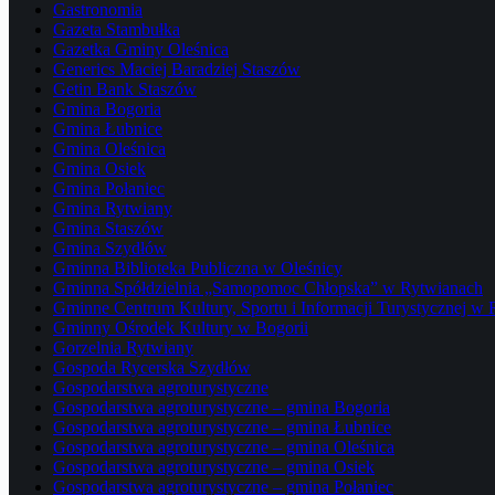
Gastronomia
Gazeta Stambułka
Gazetka Gminy Oleśnica
Generics Maciej Baradziej Staszów
Getin Bank Staszów
Gmina Bogoria
Gmina Łubnice
Gmina Oleśnica
Gmina Osiek
Gmina Połaniec
Gmina Rytwiany
Gmina Staszów
Gmina Szydłów
Gminna Biblioteka Publiczna w Oleśnicy
Gminna Spółdzielnia „Samopomoc Chłopska” w Rytwianach
Gminne Centrum Kultury, Sportu i Informacji Turystycznej w
Gminny Ośrodek Kultury w Bogorii
Gorzelnia Rytwiany
Gospoda Rycerska Szydłów
Gospodarstwa agroturystyczne
Gospodarstwa agroturystyczne – gmina Bogoria
Gospodarstwa agroturystyczne – gmina Łubnice
Gospodarstwa agroturystyczne – gmina Oleśnica
Gospodarstwa agroturystyczne – gmina Osiek
Gospodarstwa agroturystyczne – gmina Połaniec