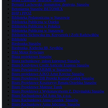
Beata Lubaszka, neurolog, Staszów
Bernard Lachowski, stomatolog, dentysta, Staszów
Betoniarnia Staszów BETOMEX
BHP i PPOŻ
Biblioteka Pedagogiczna w Staszowie
Biblioteka Publiczna w Osieku
Biblioteka Publiczna w Połańcu
Biblioteka Publiczna w Staszowie
Biblioteka Sichowska im. Krzysztofa i Zofii Radziwiłłów
Biblioteki
Biedronka Staszów
Biedronka, Kielecka 88, Szydłów
Biki Motor Rytwiany
Biura projektowe Staszów
Biura rachunkowe, usługi księgowe Staszów
Biuro Kredytowe Credit Agricole Express Staszów
Biuro Powiatowe ARiMR w Staszowie
Biuro projektowe AJKO Artur Kręcisz Staszów
Biuro Projektowe DB Projekt Konrad Gądek Staszów
Biuro Projektowe Kosztorysy Renata Orzelska Staszów
Biuro Projektowe Mateusz Turek
Biuro Projektowe z Wykonawstwem Z. Drzymalski Staszów
Biuro Rachunkowe Ad Astra Sp. z o.o.
Biuro Rachunkowe Anna Gozdek, Staszów
Biuro Rachunkowe Anna Jabczuga, Staszów