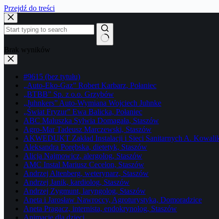
Przejdź do treści
Brak wyników
#9615 (bez tytułu)
„Auto-Eko-Gaz” Robert Karbarz, Połaniec
„BTBB” Sp. z o.o. Grzybów
„Juhnkers” Auto-Wymiana Wojciech Juhnke
„Świat Fryzur” Ewa Balicka, Połaniec
ABC Maluszka Sylwia Domagała, Staszów
Agro-Mar Tadeusz Marczewski, Staszów
AKWEDUKT Zakład Instalacji i Sieci Sanitarnych A. Kowali
Aleksandra Porębska, dietetyk, Staszów
Alicja Najmowicz, alergolog, Staszów
AMC Instal Mariusz Cecelon, Staszów
Andrzej Altenberg, weterynarz, Staszów
Andrzej Janik, kardiolog, Staszów
Andrzej Zygmunt, laryngolog, Staszów
Aneta i Jarosław Nawroccy, Agroturystyka, Domoradzice
Aneta Pragacz, internista, endokrynolog, Staszów
Animacje dla dzieci