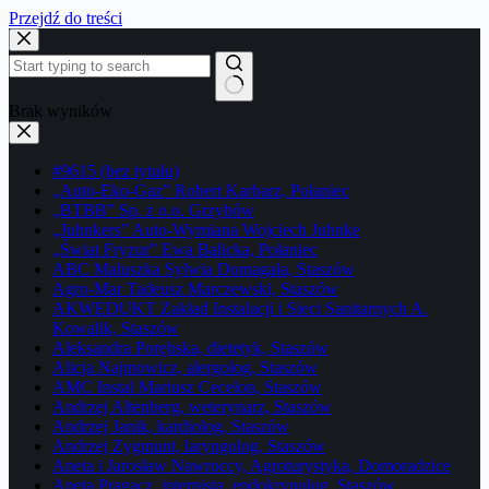
Przejdź do treści
Brak wyników
#9615 (bez tytułu)
„Auto-Eko-Gaz” Robert Karbarz, Połaniec
„BTBB” Sp. z o.o. Grzybów
„Juhnkers” Auto-Wymiana Wojciech Juhnke
„Świat Fryzur” Ewa Balicka, Połaniec
ABC Maluszka Sylwia Domagała, Staszów
Agro-Mar Tadeusz Marczewski, Staszów
AKWEDUKT Zakład Instalacji i Sieci Sanitarnych A.
Kowalik, Staszów
Aleksandra Porębska, dietetyk, Staszów
Alicja Najmowicz, alergolog, Staszów
AMC Instal Mariusz Cecelon, Staszów
Andrzej Altenberg, weterynarz, Staszów
Andrzej Janik, kardiolog, Staszów
Andrzej Zygmunt, laryngolog, Staszów
Aneta i Jarosław Nawroccy, Agroturystyka, Domoradzice
Aneta Pragacz, internista, endokrynolog, Staszów