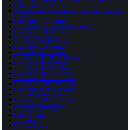
Studio Urody „Metamorfoza” Joanna Siwek, Staszów
Styl Jolanta Matacz, Staszów
Sylwia Bednarczyk, Pracownia Psychologiczna „ARCHE”
Staszów
Szkoła Jazdy ATUT Staszów
Szkoła Jazdy BIAŁA MRÓWKA Staszów
Szkoła Jazdy DRIFT Staszów
Szkoła Jazdy EFEKT Osiek
Szkoła Jazdy ELMOT Bogoria
Szkoła Jazdy LEX Staszów
Szkoła Jazdy LOTUS Osiek
Szkoła Jazdy MACHOWSKI Połaniec
Szkoła Jazdy MIREX Staszów
Szkoła Jazdy MOTOS Połaniec
Szkoła Jazdy POLMOT Staszów
Szkoła Jazdy PROMOT Staszów
Szkoła Jazdy RADCAR Połaniec
Szkoła Jazdy SLAWEK Staszów
Szkoła Jazdy ŻBIK Rytwiany
Szkoła Jazdy ZBYSZEK Szydłów
Szkoła Jazdy ZDZ Staszów
Szkoła Jazdy ZTE Połaniec
Szkolenia i kursy
Szkoły jazdy L
Szkoły podstawowe