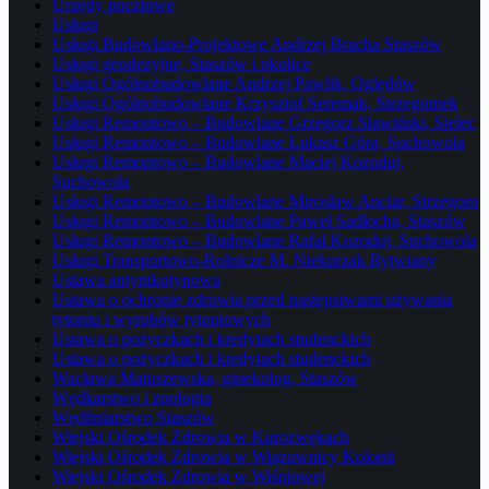
Urzędy pocztowe
Usługi
Usługi Budowlano-Projektowe Andrzej Bracha Staszów
Usługi geodezyjne, Staszów i okolice
Usługi Ogólnobudowlane Andrzej Pawlik, Oględów
Usługi Ogólnobudowlane Krzysztof Seremak, Strzegomek
Usługi Remontowo – Budowlane Grzegorz Sławiński, Sielec
Usługi Remontowo – Budowlane Łukasz Góra, Suchowola
Usługi Remontowo – Budowlane Maciej Kozoduj,
Suchowola
Usługi Remontowo – Budowlane Mirosław Anciar, Strzegom
Usługi Remontowo – Budowlane Paweł Sadłocha, Staszów
Usługi Remontowo – Budowlane Rafał Kozoduj, Suchowola
Usługi Transportowo-Rolnicze M. Niekurzak Rytwiany
Ustawa antynikotynowa
Ustawa o ochronie zdrowia przed następstwami używania
tytoniu i wyrobów tytoniowych
Ustawa o pożyczkach i kredytach studenckich
Ustawa o pożyczkach i kredytach studenckich
Wacława Matuszewska, ginekolog, Staszów
Wędkarstwo i zoologia
Wędliniarstwo Staszów
Wiejski Ośrodek Zdrowia w Kurozwękach
Wiejski Ośrodek Zdrowia w Wiązownicy Kolonii
Wiejski Ośrodek Zdrowia w Wiśniowej