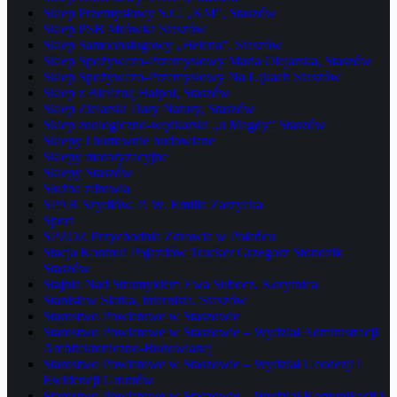
Sklep Przemysłowy S.C. „KM”, Staszów
Sklep PSB Mrówka Staszów
Sklep Samoobsługowy „Helena”, Staszów
Sklep Spożywczo-Przemysłowy Maria Olejarska, Staszów
Sklep Spożywczo-Przemysłowy Na Łąkach Staszów
Sklep z Bielizną Halpol, Staszów
Sklep Zielarski Dary Natury, Staszów
Sklep zoologiczno-wędkarski „u Magdy” Staszów
Sklepy i hurtownie budowlane
Sklepy motoryzacyjne
Sklepy Staszów
Służba zdrowia
SPAR Szydłów, P. W. Emilia Zarzycka
Sport
SPZOZ Przychodnia Zdrowia w Połańcu
Stacja Kontroli Pojazdów Trucker Grzegorz Stondzik
Staszów
Stajnia Nad Strumykiem Ewa Subocz, Korytnica
Stanisław Siatka, internista, Staszów
Starostwo Powiatowe w Staszowie
Starostwo Powiatowe w Staszowie – Wydział Administracji
Architektoniczno-Budowlanej
Starostwo Powiatowe w Staszowie – Wydział Geodezji i
Ewidencji Gruntów
Starostwo Powiatowe w Staszowie – Wydział Komunikacji i