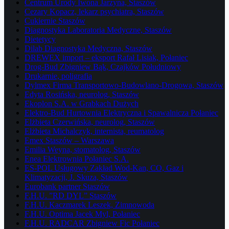
Centrum Urody Iwona Jarzyna, Staszów
Cezary Kopacz, lekarz psychiatra, Staszów
Cukiernie Staszów
Diagnostyka Laboratoria Medyczne, Staszów
Dietetycy
Dilab Diagnostyka Medyczna, Staszów
DREWEX import – eksport Rafał Lisiak, Połaniec
Drog-Bud Zbigniew Bąk, Czajków Południowy
Drukarnie, poligrafia
Dylmex Firma Transportowo-Budowlano-Drogowa, Staszów
Edyta Rosińska, neurolog, Staszów
Ekoplon S.A. w Grabkach Dużych
Elektro-Bud Hurtownia Elektryczna i Spawalnicza Połaniec
Elżbieta Czerwińska, neurolog, Staszów
Elżbieta Michalczyk, internista, reumatolog
Emex Staszów – Warszawa
Emilia Weyna, stomatolog, Staszów
Enea Elektrownia Połaniec S.A.
ES-POL Usługowy Zakład Wod-Kan, CO, Gaz i
Klimatyzacji, J. Skuza, Staszów
Eurobank partner Staszów
F.H.U. ”RD DYL” Staszów
F.H.U. Kaczmarek Leszek, Zimnowoda
F.H.U. Optima Jacek Myl, Połaniec
F.H.U. RADCAR Zbigniew Fic Połaniec