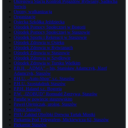
Okręgowa Stacja Kontroli Pojazdów Rytwiany, Sadłocha
Serwis
Opony, wulkanizacja
Organizacje
Osiecka Szkółka Jeździecka
Ośrodek Pomocy Społecznej w Bogorii
Ośrodek Pomocy Społecznej w Staszowie
Ośrodek Sportu i Rekreacji w Staszowie
Ośrodek Zdrowia w Osieku
Ośrodek Zdrowia w Rytwianach
Ośrodek Zdrowia w Staszowie
Ośrodek Zdrowia w Szydłowie
Ośrodek Zdrowia w Tursku Wielkim
P.B.H. „ADMA” – bis, Stanisław Adamczyk, Józef
Adamczyk, Staszów
P.H.U. „Auto-Shop” s.c. Staszów
P.H.U. Szostakdruk Staszów
P.P.H. Haland s.c. Bogoria
P.W. „IZOBUD” Romuald Zgrzywa, Staszów
Parafie w powiecie staszowskim
Paweł Olejniczak, urolog, Staszów
Pepco Staszów
PHU Zakład Obróbki Drewna Tartak Mostki
Piekarnia Pod Telegrafem, Mickiewicza 62, Staszów
Piekarnie Staszów