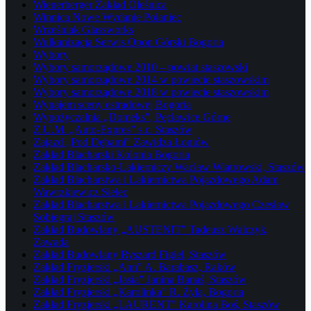
Wienerberger Zakład Oleśnica
Winnica Nowe Wydanie Połaniec
Wrześniak Glassworks
Wulkanizacja Serwis Opon Górski Bogoria
Wybory
Wybory samorządowe 2010 – powiat staszowski
Wybory samorządowe 2014 w powiecie staszowskim
Wybory samorządowe 2018 w powiecie staszowskim
Wynajem sceny estradowej Bogoria
Wypożyczalnia „Domeks”, Pęcławice Górne
Z.U.M. „Auto-Expres” s.c. Staszów
Zajazd „Pod Dębami” Zawidza Łoniów
Zakład Blacharski Kolonia Bogoria
Zakład Blacharsko-Lakierniczy Wacław Wiatrowski, Staszów
Zakład Blacharstwa i Lakiernictwa Pojazdowego Adam
Wawrzkiewicz Sielec
Zakład Blacharstwa i Lakiernictwa Pojazdowego Czesław
Sobiegraj Staszów
Zakład Budowlany „AUSTENIT” Tadeusz Walczyk,
Zawada
Zakład Budowlany Ryszard Figiel, Staszów
Zakład Fryzjerski „Ann” A. Barabasz, Raków
Zakład Fryzjerski „Jasia” Janina Banaś, Staszów
Zakład Fryzjerski „Karolinka” R. Żyła, Bogoria
Zakład Fryzjerski „LAURENT” Karolina Boś, Staszów