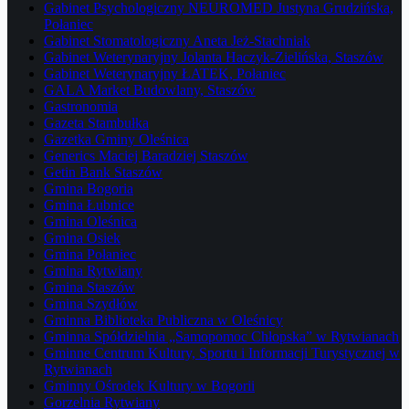
Gabinet Psychologiczny NEUROMED Justyna Grudzińska,
Połaniec
Gabinet Stomatologiczny Aneta Jeż-Stachniak
Gabinet Weterynaryjny Jolanta Haczyk-Zielińska, Staszów
Gabinet Weterynaryjny ŁATEK, Połaniec
GALA Market Budowlany, Staszów
Gastronomia
Gazeta Stambułka
Gazetka Gminy Oleśnica
Generics Maciej Baradziej Staszów
Getin Bank Staszów
Gmina Bogoria
Gmina Łubnice
Gmina Oleśnica
Gmina Osiek
Gmina Połaniec
Gmina Rytwiany
Gmina Staszów
Gmina Szydłów
Gminna Biblioteka Publiczna w Oleśnicy
Gminna Spółdzielnia „Samopomoc Chłopska” w Rytwianach
Gminne Centrum Kultury, Sportu i Informacji Turystycznej w
Rytwianach
Gminny Ośrodek Kultury w Bogorii
Gorzelnia Rytwiany