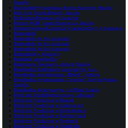
Staszów
Pracownia Psychologiczna Izabela Szczypior, Staszów
Print Graf Bożena Pietrzyk, Staszów
Prokuratura Rejonowa w Staszowie
Prymus-AGD, Galeria Staszowska, Staszów
Przedsiębiorstwo Komunikacji Samochodowej w Staszowie
Przedszkola
Przedszkole Nr 3 w Staszowie
Przedszkole Nr 4 w Staszowie
Przedszkole Nr 8 w Staszowie
Przedszkole w Wiśniowej
Przeglądy samochodów
Przemysław Borowiecki, chirurg, Staszów
Przychodnia Rodzinna w Staszowie Sp. z o.o.
Przychodnia specjalistyczna „Medyk”, Staszów
Przychodnia weterynaryjna „Zwierzak”, Justyna Pomian,
Staszów
Przychodnia Weterynaryjna Hau Miau Staszów
Publiczna Szkoła Podstawowa w Łubnicach
Publiczne Przedszkole w Bogorii
Publiczne Przedszkole w Jurkowicach
Publiczne Przedszkole w Koniemłotach
Publiczne Przedszkole w Kurozwękach
Publiczne Przedszkole w Mostkach
Publiczne Przedszkole w Smerdynie