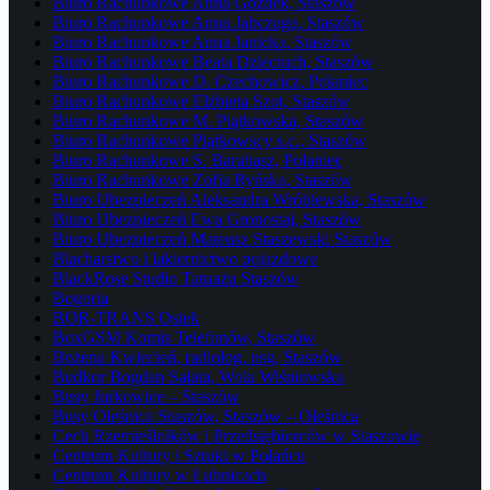
Biuro Rachunkowe Anna Gozdek, Staszów
Biuro Rachunkowe Anna Jabczuga, Staszów
Biuro Rachunkowe Anna Janicka, Staszów
Biuro Rachunkowe Beata Dzieciuch, Staszów
Biuro Rachunkowe D. Czechowicz, Połaniec
Biuro Rachunkowe Elżbieta Szot, Staszów
Biuro Rachunkowe M. Piątkowska, Staszów
Biuro Rachunkowe Piątkowscy s.c., Staszów
Biuro Rachunkowe S. Barabasz, Połaniec
Biuro Rachunkowe Zofia Ryńska, Staszów
Biuro Ubezpieczeń Aleksandra Wróblewska, Staszów
Biuro Ubezpieczeń Ewa Gronostaj, Staszów
Biuro Ubezpieczeń Mateusz Staszewski Staszów
Blacharstwo i lakiernictwo pojazdowe
BlackRose Studio Tatuażu Staszów
Bogoria
BOR-TRANS Osiek
BoxGSM Komis Telefonów, Staszów
Bożena Kwiecień, radiolog, usg, Staszów
Budkor Bogdan Sałata, Wola Wiśniowska
Busy Jurkowice – Staszów
Busy Oleśnica Staszów, Staszów – Oleśnica
Cech Rzemieślników i Przedsiębiorców w Staszowie
Centrum Kultury i Sztuki w Połańcu
Centrum Kultury w Łubnicach