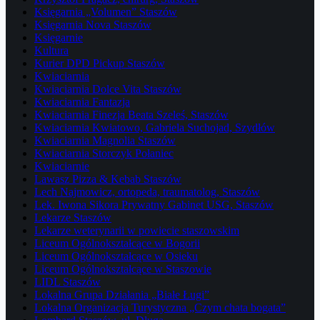
Księgarnia „Volumen” Staszów
Księgarnia Nova Staszów
Księgarnie
Kultura
Kurier DPD Pickup Staszów
Kwiaciarnia
Kwiaciarnia Dolce Vita Staszów
Kwiaciarnia Fantazja
Kwiaciarnia Finezja Beata Szeleś, Staszów
Kwiaciarnia Kwiatowo, Gabriela Suchojad, Szydłów
Kwiaciarnia Magnolia Staszów
Kwiaciarnia Storczyk Połaniec
Kwiaciarnie
Lawasz Pizza & Kebab Staszów
Lech Najmowicz, ortopeda, traumatolog, Staszów
Lek. Iwona Sikora Prywatny Gabinet USG, Staszów
Lekarze Staszów
Lekarze weterynarii w powiecie staszowskim
Liceum Ogólnokształcące w Bogorii
Liceum Ogólnokształcące w Osieku
Liceum Ogólnokształcące w Staszowie
LIDL Staszów
Lokalna Grupa Działania „Białe Ługi”
Lokalna Organizacja Turystyczna „Czym chata bogata”