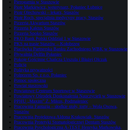
Pierogarnia w Staszowie
Piotr Markiewicz, weterynarz, Połaniec Łubnice
Piotr Olechowski – lekarz, Staszów
Piotr Roch, specjalista medycyny pracy, Staszów
Pizzeria Akwarium Staszów
Pizzeria Kaktus Staszów
Pizzeria Spoko Staszów
PKO Bank Polski Oddział 1 w Staszowie
PKS na trasie Staszów – Kołobrzeg
Placówka Partnerska Banku Zachodniego WBK w Staszowie
Pływalnia Delfin Połaniec
Pokoje Gościnne Chańcza Urszula i Błażej Olczak
Policja
Polityka prywatności
Polprzem Sp. z o.o. Połaniec
Pomoc społeczna
Powiat staszowski
Powiatowe Centrum Sportowe w Staszowie
Powiatowy Ośrodek Doskonalenia Nauczycieli w Staszowie
PPHU „Maxim” Z. Mikus, Podmaleniec
Pracownia Fantazja – słodkie stoły, torty – Wola Osowa,
Staszów
Pracownia Projektowa Aldona Krakowiak, Staszów
Pracownia Protetyki Stomatologicznej Dentam Staszów
Pracownia Psychologiczna A-TEST Henryka Markowska,