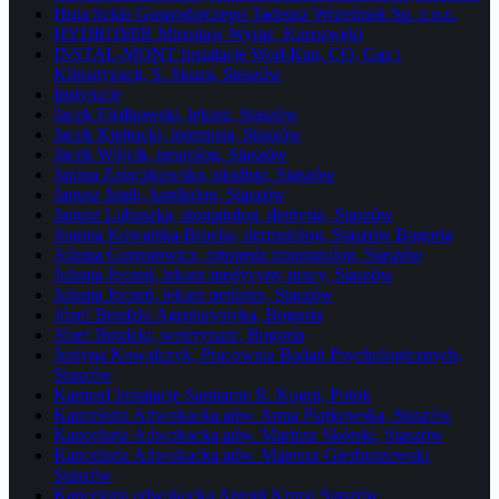
Huta Szkła Gospodarczego Tadeusz Wrześniak Sp. z o.o.
HYDROMIR Mirosław Wyraz, Kurozwęki
INSTAL-MONT Instalacje Wod-Kan, CO, Gaz i
Klimatyzacji, S. Skuza, Staszów
Instytucje
Jacek Fijałkowski, lekarz, Staszów
Jacek Kiełtucki, internista, Staszów
Jacek Wójcik, neurolog, Staszów
Janina Zajączkowska, okulista, Staszów
Janusz Janik, kardiolog, Staszów
Janusz Lubaszka, stomatolog, dentysta, Staszów
Joanna Kowalska-Brocka, dermatolog, Staszów Bogoria
Jolanta Gorostowicz, ortopeda traumatolog, Staszów
Jolanta Jeczeń, lekarz medycyny pracy, Staszów
Jolanta Jeczeń, lekarz pediatra, Staszów
Józef Brodzki Agroturystyka, Bogoria
Józef Brodzki, weterynarz, Bogoria
Justyna Kowalczyk, Pracownia Badań Psychologicznych,
Staszów
Kamrad Instalacje Sanitarne R. Kogut, Potok
Kancelaria Adwokacka adw. Anna Piątkowska, Staszów
Kancelaria Adwokacka adw. Mariusz Skórski, Staszów
Kancelaria Adwokacka adw. Mateusz Gierbuszewski,
Staszów
Kancelaria adwokacka Antoni Krupa Staszów