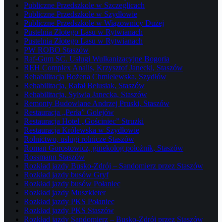
Publiczne Przedszkole w Szczeglicach
Publiczne Przedszkole w Szydłowie
Publiczne Przedszkole w Wiązownicy Dużej
Pustelnia Złotego Lasu w Rytwianach
Pustelnia Złotego Lasu w Rytwianach
PW ROBO Staszów
Raf-Gum SC. Usługi Wulkanizacyjne Bogoria
REH Complex Analis, Krzysztof Janecki, Staszów
Rehabilitacja Bożena Chmielewska, Szydłów
Rehabilitacja, Rafał Belusiak, Staszów
Rehabilitacja, Sylwia Janecka, Staszów
Remonty Budowlane Andrzej Pruski, Staszów
Restauracja „Perła” Golejów
Restauracja Hotel „Gościniec” Strużki
Restauracja Królewska w Szydłowie
Rolnictwo, usługi rolnicze Staszów
Roman Gorostowicz, ginekolog położnik, Staszów
Rossmann Staszów
Rozkład jazdy Busko-Zdrój – Sandomierz przez Staszów
Rozkład jazdy busów Gryf
Rozkład jazdy busów Połaniec
Rozkład jazdy Muszkieter
Rozkład jazdy PKS Połaniec
Rozkład jazdy PKS Staszów
Rozkład jazdy Sandomierz – Busko-Zdrój przez Staszów