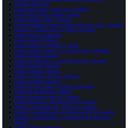
Animacje dla dzieci
Anna Goliczewska, weterynarz, Szydłów
Anna Janik, lekarz, okulista, Staszów
Anna Lubelska, lekarz, Staszów
Anna Strugalska-Zygmunt, lekarz medycyny pracy, Staszów
Apteka A. Wiktorowska, ul. Złota 2, Staszów
Apteka Aloes, Koniemłoty
Apteka Apfarm, Połaniec
Apteka Arnika, ul. Rynek 13, Osiek
Apteka Artfarm Prolek, ul. Czarnieckiego 1, Połaniec
Apteka Artfarm, Staszów
Apteka D. Kiełtucka, ul. Jana Pawła II 10, Staszów
Apteka Eskulap, Połaniec
Apteka Eskulap, Staszów
Apteka J. Ostafin, Zawada, Połaniec
Apteka Osobista, Staszów
Apteka Prolek Staszów, Galeria Staszowska
Apteka R. Szerłomska, Połaniec
Apteka Rodzinna Amber II, Staszów
Apteka Społeczna, Jana Pawła II 22, Staszów
Apteka T. Kasperkiewicz, Rynek 30, Staszów
Apteka T. Kasperkiewicz, ul. Jana Pawła II 23, Staszów
Apteka T. Kasperkiewicz, ul. Konstytucji 3 Maja 10c,
Staszów
Apteka Zdrowie, Staszów