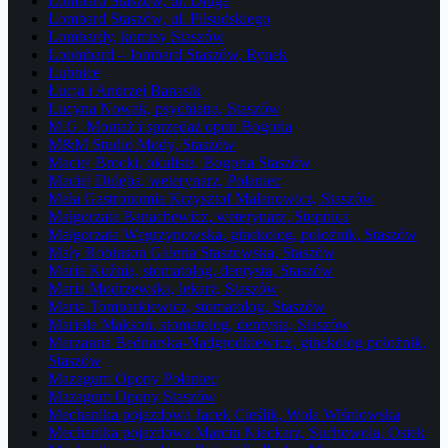
Lombard Staszów, ul. Długa
Lombard Staszów, ul. Piłsudskiego
Lombardy, komisy Staszów
Loombard – lombard Staszów, Rynek
Łubnice
Łucja i Andrzej Banasik
Lucyna Nowak, psychiatra, Staszów
M.G. Montaż i sprzedaż opon Bogoria
M&M Studio Mody, Staszów
Maciej Brocki, okulista, Bogoria Staszów
Maciej Dulęba, weterynarz, Połaniec
Mała Gastronomia Krzysztof Malanowicz, Staszów
Małgorzata Banachewicz, weterynarz, Stopnica
Małgorzata Węgrzynowska, ginekolog, położnik, Staszów
Mały Robinson Galeria Staszowska, Staszów
Maria Kuźnia, stomatolog, dentysta, Staszów
Maria Modrzewska, lekarz, Staszów
Maria Tombarkiewicz, stomatolog, Staszów
Mariola Maksoń, stomatolog, dentysta, Staszów
Marzanna Bednarska-Nadgrodkiewicz, ginekolog położnik,
Staszów
Mazagum Opony Połaniec
Mazagum Opony Staszów
Mechanika pojazdowa Jacek Cieślik, Wola Wiśniowska
Mechanika pojazdowa Marcin Nieckarz, Suchowola, Osiek