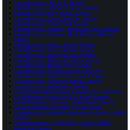
Zakład Fryzjerski „MARTA” M. Wilk
Zakład Fryzjerski „U Poli” A. Sojda, Szydłów
Zakład Fryzjerski Alicja Wójcik, Bogoria
Zakład Fryzjerski Anna Chłodnicka, Staszów
Zakład Fryzjerski Anna Wójcik, Staszów
Zakład Fryzjerski Damsko – Męski Anna Skuza, Staszów
Zakład Fryzjerski Damsko – Męski Katarzyna Durnaś,
Staszów
Zakład Fryzjerski Elżbieta Jakubas, Połaniec
Zakład Fryzjerski Jadwiga Pawlik, Staszów
Zakład Fryzjerski Joanna Michalak, Staszów
Zakład Fryzjerski Małgorzata Wróbel, Staszów
Zakład Fryzjerski Monika Bolon, Staszów
Zakład Fryzjerski Rafał Suchorowski, Rytwiany
Zakład Fryzjerski Wanda Graczykowska, Połaniec
Zakład Fryzjerski Wiesława Zamojska, Staszów
Zakład Fryzjerski Zofia Pietras, Szydłów
Zakład Gospodarki Odpadami Komunalnymi w Rzędowie
Zakład Instalacji Elektrycznych W. Kopeć, Połaniec
Zakład Instalacyjno-Usługowy Adam Nowak, Staszów
Zakład Opiekuńczo-Leczniczy w Kurozwękach
Zakład Produkcji Materiałów Budowlanych Andrzej Opałka,
Staszów
Zakład Remontowo – Budowlany „ADMA” Marian
Adamczyk, Staszów