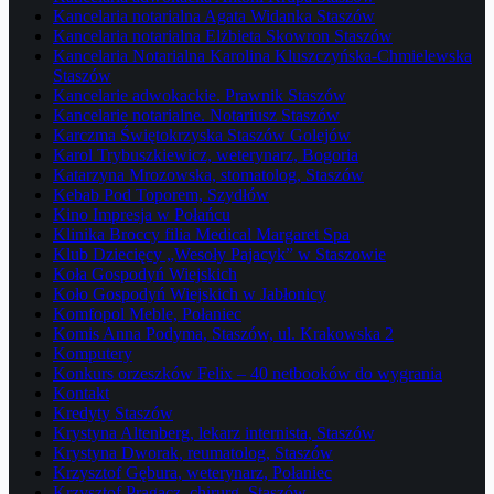
Kancelaria notarialna Agata Widanka Staszów
Kancelaria notarialna Elżbieta Skowron Staszów
Kancelaria Notarialna Karolina Kluszczyńska-Chmielewska
Staszów
Kancelarie adwokackie. Prawnik Staszów
Kancelarie notarialne. Notariusz Staszów
Karczma Świętokrzyska Staszów Golejów
Karol Trybuszkiewicz, weterynarz, Bogoria
Katarzyna Mrozowska, stomatolog, Staszów
Kebab Pod Toporem, Szydłów
Kino Impresja w Połańcu
Klinika Broccy filia Medical Margaret Spa
Klub Dziecięcy „Wesoły Pajacyk” w Staszowie
Koła Gospodyń Wiejskich
Koło Gospodyń Wiejskich w Jabłonicy
Komfopol Meble, Połaniec
Komis Anna Podyma, Staszów, ul. Krakowska 2
Komputery
Konkurs orzeszków Felix – 40 netbooków do wygrania
Kontakt
Kredyty Staszów
Krystyna Altenberg, lekarz internista, Staszów
Krystyna Dworak, reumatolog, Staszów
Krzysztof Gębura, weterynarz, Połaniec
Krzysztof Pragacz, chirurg, Staszów