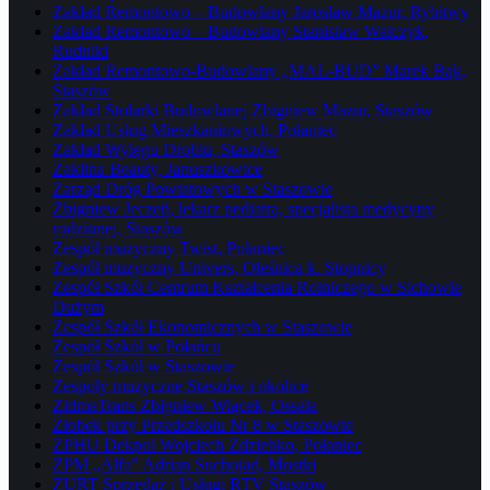
Zakład Remontowo – Budowlany Jarosław Mazur, Rybitwy
Zakład Remontowo – Budowlany Stanisław Walczyk,
Rudniki
Zakład Remontowo-Budowlany „MAL-BUD” Marek Bąk,
Staszów
Zakład Stolarki Budowlanej Zbigniew Mazur, Staszów
Zakład Usług Mieszkaniowych, Połaniec
Zakład Wylęgu Drobiu, Staszów
Żaklina Beauty, Januszkowice
Zarząd Dróg Powiatowych w Staszowie
Zbigniew Jeczeń, lekarz pediatra, specjalista medycyny
rodzinnej, Staszów
Zespół muzyczny Twist, Połaniec
Zespół muzyczny Univers, Oleśnica k. Stopnicy
Zespół Szkół Centrum Kształcenia Rolniczego w Sichowie
Dużym
Zespół Szkół Ekonomicznych w Staszowie
Zespół Szkół w Połańcu
Zespół Szkół w Staszowie
Zespoły muzyczne Staszów i okolice
ZidmaTrans Zbigniew Wiącek, Ossala
Żłobek przy Przedszkolu Nr 8 w Staszowie
ZPHU Dekpol Wojciech Zdziebko, Połaniec
ZPM „Alfa” Adrian Suchojad, Mostki
ZURT Sprzedaż i Usługi RTV Staszów