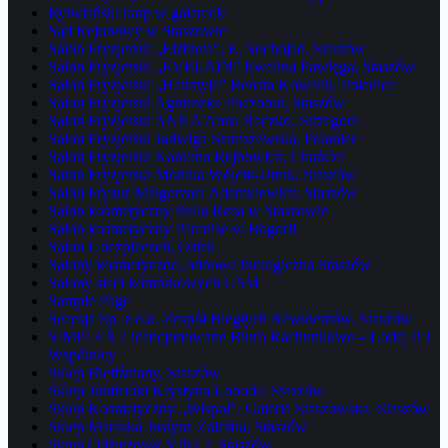
Rytwiański karp w galarecie
Sąd Rejonowy w Staszowie
Salon Fryzjerski „Elżbieta”, E. Suchojad, Staszów
Salon Fryzjerski „EVELAIN” Ewelina Pawlęga, Staszów
Salon Fryzjerski „Hairstyle” Renata Kowalik, Połaniec
Salon Fryzjerski Agnieszka Poczobut, Staszów
Salon Fryzjerski ANNA Anna Reczko, Strzegom
Salon Fryzjerski Jadwiga Staniszewska, Połaniec
Salon Fryzjerski Karolina Rejnowicz, Chańcza
Salon Fryzjerski Monika Wójcik-Utnik, Staszów
Salon Fryzur Małgorzata Adamkiewicz, Staszów
Salon kosmetyczny Bella Rosa w Staszowie
Salon kosmetyczny Paradise w Bogorii
Salon Ubezpieczeń, Osiek
Salony kosmetyczne, odnowa biologiczna Staszów
Salony sieci komórkowych GSM
Sample Page
Secesja Sp. z o.o. Zespół Biegłych Rewidentów, Staszów
SIMPLEX Licencjonowane Biuro Rachunkowe – Łodej P. i
Wspólnicy
Sklep Bieliźniany, Staszów
Sklep Jubilerski Krystyna Łoboda, Staszów
Sklep Kosmetyczny „Wispol”, Galeria Staszowska, Staszów
Sklep Maraska Justyna Zaleśna, Staszów
Sklep Odzieżowy VINCI, Staszów