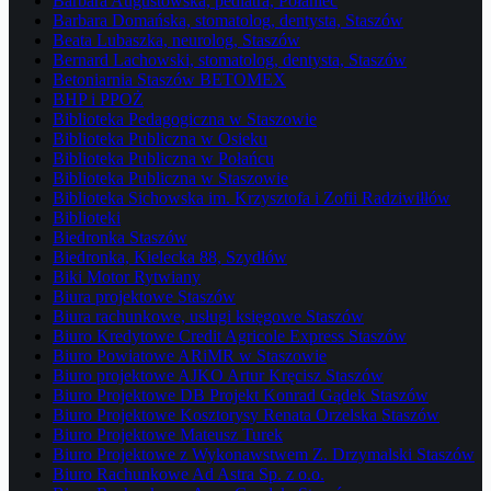
Barbara Augustowska, pediatra, Połaniec
Barbara Domańska, stomatolog, dentysta, Staszów
Beata Lubaszka, neurolog, Staszów
Bernard Lachowski, stomatolog, dentysta, Staszów
Betoniarnia Staszów BETOMEX
BHP i PPOŻ
Biblioteka Pedagogiczna w Staszowie
Biblioteka Publiczna w Osieku
Biblioteka Publiczna w Połańcu
Biblioteka Publiczna w Staszowie
Biblioteka Sichowska im. Krzysztofa i Zofii Radziwiłłów
Biblioteki
Biedronka Staszów
Biedronka, Kielecka 88, Szydłów
Biki Motor Rytwiany
Biura projektowe Staszów
Biura rachunkowe, usługi księgowe Staszów
Biuro Kredytowe Credit Agricole Express Staszów
Biuro Powiatowe ARiMR w Staszowie
Biuro projektowe AJKO Artur Kręcisz Staszów
Biuro Projektowe DB Projekt Konrad Gądek Staszów
Biuro Projektowe Kosztorysy Renata Orzelska Staszów
Biuro Projektowe Mateusz Turek
Biuro Projektowe z Wykonawstwem Z. Drzymalski Staszów
Biuro Rachunkowe Ad Astra Sp. z o.o.