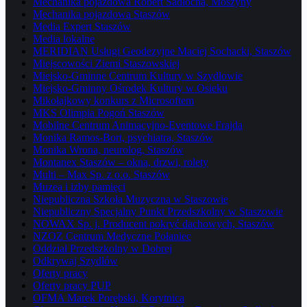
Mechanika pojazdowa Robert Sadłocha, Moszyny
Mechanika pojazdowa Staszów
Media Expert Staszów
Media lokalne
MERIDIAN Usługi Geodezyjne Maciej Sochacki, Staszów
Miejscowości Ziemi Staszowskiej
Miejsko-Gminne Centrum Kultury w Szydłowie
Miejsko-Gminny Ośrodek Kultury w Osieku
Mikołajkowy konkurs z Microsoftem
MKS Olimpia Pogoń Staszów
Mobilne Centrum Animacyjno-Eventowe Frajda
Monika Ramos-Bort, psychiatra, Staszów
Monika Wrona, neurolog, Staszów
Montanex Staszów – okna, drzwi, rolety
Multi – Max Sp. z o.o. Staszów
Muzea i izby pamięci
Niepubliczna Szkoła Muzyczna w Staszowie
Niepubliczny Specjalny Punkt Przedszkolny w Staszowie
NOWAX Sp. j. Producent pokryć dachowych, Staszów
NZOZ Centrum Medyczne Połaniec
Oddział Przedszkolny w Dobrej
Odkrywaj Szydłów
Oferty pracy
Oferty pracy PUP
OFMA Marek Porębski, Korytnica