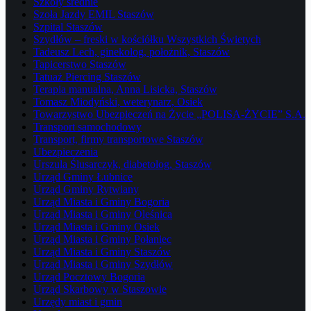
Szkoły średnie
Szoła Jazdy EMIL Staszów
Szpital Staszów
Szydłów – freski w kościółku Wszystkich Świetych
Tadeusz Lech, ginekolog, położnik, Staszów
Tapicerstwo Staszów
Tatuaż Piercing Staszów
Terapia manualna, Anna Lisicka, Staszów
Tomasz Miodyński, weterynarz, Osiek
Towarzystwo Ubezpieczeń na Życie „POLISA-ŻYCIE” S.A.
Transport samochodowy
Transport, firmy transportowe Staszów
Ubezpieczenia
Urszula Ślusarczyk, diabetolog, Staszów
Urząd Gminy Łubnice
Urząd Gminy Rytwiany
Urząd Miasta i Gminy Bogoria
Urząd Miasta i Gminy Oleśnica
Urząd Miasta i Gminy Osiek
Urząd Miasta i Gminy Połaniec
Urząd Miasta i Gminy Staszów
Urząd Miasta i Gminy Szydłów
Urząd Pocztowy Bogoria
Urząd Skarbowy w Staszowie
Urzędy miast i gmin