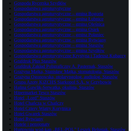
Gospoda Rycerska Szydłów
Gospodarstwa agroturystyczne
Gospodarstwa agroturystyczne – gmina Bogoria
Gospodarstwa agroturystyczne – gmina Łubnice
Gospodarstwa agroturystyczne – gmina Oleśnica
Gospodarstwa agroturystyczne – gmina Osiek
Gospodarstwa agroturystyczne – gmina Połaniec
Gospodarstwa agroturystyczne – gmina Rytwiany
Gospodarstwa agroturystyczne – gmina Staszów
Gospodarstwa agroturystyczne – gmina Szydłów
Gospodarstwo agroturystyczne Krystyna i Tadeusz Kubaccy
Grafdruk Plus Staszów
Grafdruk Zakład Poligraficzny A. Pasternak, Staszów
Grażyna Majka, Stanisław Majka, stomatologia, Staszów
Grażyna Ogonowska, otolaryngolog, audiolog, Staszów
Grupa Azoty KiZCHS Siarkopol S.A. w Grzybowie
Halina Gawlik-Serwatka, okulista, Staszów
Hipermarket Tesco Staszów
Hotel „Lord” Staszów
Hotel Chańcza w Chańczy
Hotel Cztery Wiatry Korytnica
Hotel Gwarek Staszów
Hotel Rytwiany
Hotele i pensjonaty
Hurtownia wod-kan „BEL-POL” Leszek Belusiak, Staszów