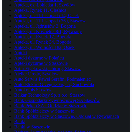
Apteka, os. Łokietka 1, Szydłów
Apteka, Rynek 11, Oleśnica
Apteka, ul. 11 Listopada 14, Osiek
Apteka, ul. 11 Listopada 76a, Staszów
Apteka, ul. Jędrusiów 3, Bogoria
Apteka, ul. Kościelna 8/1, Rytwiany
Apteka, ul. Rynek 17, Bogoria
Apteka, ul. Rynek 34, Bogoria
Apteka, ul. Wolności 18a, Osiek
Apteki
Apteki dyżurne w Połańcu
Apteki dyżurne w Staszowie
Artur Fijałkowski, chirurg, Staszów
Atelier Urody, Szydłów
Auto Serwis Paweł Serafin, Podmaleniec
Auto-Elektro Grzegorz Figacz, Suchowola
Autokomis Staszów
Balkar Technology Sp. z o.o. Staszów
Bank Gospodarki Żywnościowej SA Staszów
Bank Pekao SA I Oddział w Staszowie
Bank Spółdzielczy w Staszowie
Bank Spółdzielczy w Staszowie. Oddział w Rytwianach
Banki
Banki w Staszowie