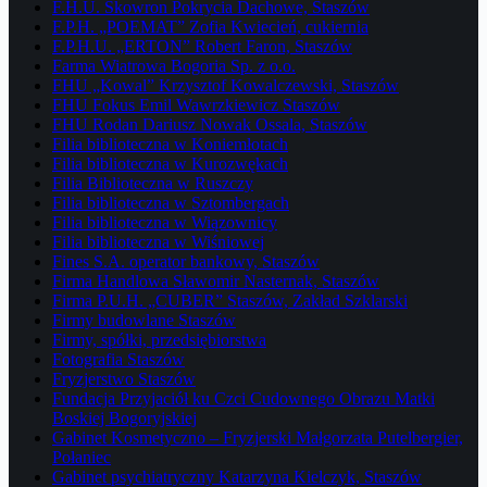
F.H.U. Skowron Pokrycia Dachowe, Staszów
F.P.H. „POEMAT” Zofia Kwiecień, cukiernia
F.P.H.U. „ERTON” Robert Faron, Staszów
Farma Wiatrowa Bogoria Sp. z o.o.
FHU „Kowal” Krzysztof Kowalczewski, Staszów
FHU Fokus Emil Wawrzkiewicz Staszów
FHU Rodan Dariusz Nowak Ossala, Staszów
Filia biblioteczna w Koniemłotach
Filia biblioteczna w Kurozwękach
Filia Biblioteczna w Ruszczy
Filia biblioteczna w Sztombergach
Filia biblioteczna w Wiązownicy
Filia biblioteczna w Wiśniowej
Fines S.A. operator bankowy, Staszów
Firma Handlowa Sławomir Nasternak, Staszów
Firma P.U.H. „CUBER” Staszów, Zakład Szklarski
Firmy budowlane Staszów
Firmy, spółki, przedsiębiorstwa
Fotografia Staszów
Fryzjerstwo Staszów
Fundacja Przyjaciół ku Czci Cudownego Obrazu Matki
Boskiej Bogoryjskiej
Gabinet Kosmetyczno – Fryzjerski Małgorzata Putelbergier,
Połaniec
Gabinet psychiatryczny Katarzyna Kielczyk, Staszów