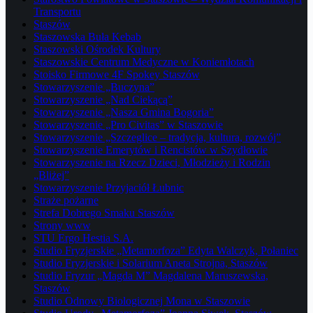
Transportu
Staszów
Staszowska Buła Kebab
Staszowski Ośrodek Kultury
Staszowskie Centrum Medyczne w Koniemłotach
Stoisko Firmowe 4F Spokey Staszów
Stowarzyszenie „Buczyna”
Stowarzyszenie „Nad Ciekącą”
Stowarzyszenie „Nasza Gmina Bogoria”
Stowarzyszenie „Pro Civitas” w Staszowie
Stowarzyszenie „Szczeglice – tradycja, kultura, rozwój”
Stowarzyszenie Emerytów i Rencistów w Szydłowie
Stowarzyszenie na Rzecz Dzieci, Młodzieży i Rodzin
„Bliżej”
Stowarzyszenie Przyjaciół Łubnic
Straże pożarne
Strefa Dobrego Smaku Staszów
Strony www
STU Ergo Hestia S.A.
Studio Fryzjerskie „Metamorfoza” Edyta Walczyk, Połaniec
Studio Fryzjerskie i Solarium Aneta Strojna, Staszów
Studio Fryzur „Magda M” Magdalena Maruszewska,
Staszów
Studio Odnowy Biologicznej Mona w Staszowie