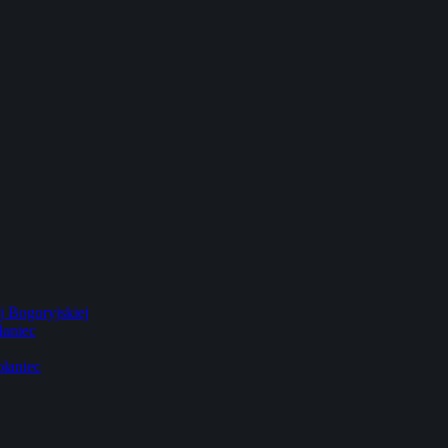
 Bogoryjskiej
łaniec
łaniec