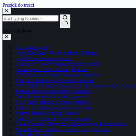
Przejdź do treści
Brak wyników
#9615 (bez tytułu)
„Auto-Eko-Gaz” Robert Karbarz, Połaniec
„BTBB” Sp. z o.o. Grzybów
„Juhnkers” Auto-Wymiana Wojciech Juhnke
„Świat Fryzur” Ewa Balicka, Połaniec
ABC Maluszka Sylwia Domagała, Staszów
Agro-Mar Tadeusz Marczewski, Staszów
AKWEDUKT Zakład Instalacji i Sieci Sanitarnych A. Kowali
Aleksandra Porębska, dietetyk, Staszów
Alicja Najmowicz, alergolog, Staszów
AMC Instal Mariusz Cecelon, Staszów
Andrzej Altenberg, weterynarz, Staszów
Andrzej Janik, kardiolog, Staszów
Andrzej Zygmunt, laryngolog, Staszów
Aneta i Jarosław Nawroccy, Agroturystyka, Domoradzice
Aneta Pragacz, internista, endokrynolog, Staszów
Animacje dla dzieci