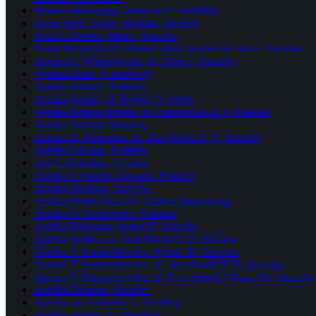
Anna Goliczewska, weterynarz, Szydłów
Anna Janik, lekarz, okulista, Staszów
Anna Lubelska, lekarz, Staszów
Anna Strugalska-Zygmunt, lekarz medycyny pracy, Staszów
Apteka A. Wiktorowska, ul. Złota 2, Staszów
Apteka Aloes, Koniemłoty
Apteka Apfarm, Połaniec
Apteka Arnika, ul. Rynek 13, Osiek
Apteka Artfarm Prolek, ul. Czarnieckiego 1, Połaniec
Apteka Artfarm, Staszów
Apteka D. Kiełtucka, ul. Jana Pawła II 10, Staszów
Apteka Eskulap, Połaniec
Apteka Eskulap, Staszów
Apteka J. Ostafin, Zawada, Połaniec
Apteka Osobista, Staszów
Apteka Prolek Staszów, Galeria Staszowska
Apteka R. Szerłomska, Połaniec
Apteka Rodzinna Amber II, Staszów
Apteka Społeczna, Jana Pawła II 22, Staszów
Apteka T. Kasperkiewicz, Rynek 30, Staszów
Apteka T. Kasperkiewicz, ul. Jana Pawła II 23, Staszów
Apteka T. Kasperkiewicz, ul. Konstytucji 3 Maja 10c, Staszów
Apteka Zdrowie, Staszów
Apteka, os. Łokietka 1, Szydłów
Apteka, Rynek 11, Oleśnica