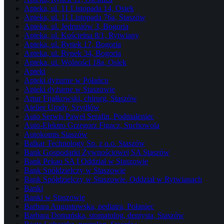
Apteka, ul. 11 Listopada 14, Osiek
Apteka, ul. 11 Listopada 76a, Staszów
Apteka, ul. Jędrusiów 3, Bogoria
Apteka, ul. Kościelna 8/1, Rytwiany
Apteka, ul. Rynek 17, Bogoria
Apteka, ul. Rynek 34, Bogoria
Apteka, ul. Wolności 18a, Osiek
Apteki
Apteki dyżurne w Połańcu
Apteki dyżurne w Staszowie
Artur Fijałkowski, chirurg, Staszów
Atelier Urody, Szydłów
Auto Serwis Paweł Serafin, Podmaleniec
Auto-Elektro Grzegorz Figacz, Suchowola
Autokomis Staszów
Balkar Technology Sp. z o.o. Staszów
Bank Gospodarki Żywnościowej SA Staszów
Bank Pekao SA I Oddział w Staszowie
Bank Spółdzielczy w Staszowie
Bank Spółdzielczy w Staszowie. Oddział w Rytwianach
Banki
Banki w Staszowie
Barbara Augustowska, pediatra, Połaniec
Barbara Domańska, stomatolog, dentysta, Staszów