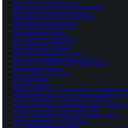
Farma Wiatrowa Bogoria Sp. z o.o.
FHU „Kowal” Krzysztof Kowalczewski, Staszów
FHU Fokus Emil Wawrzkiewicz Staszów
FHU Rodan Dariusz Nowak Ossala, Staszów
Filia biblioteczna w Koniemłotach
Filia biblioteczna w Kurozwękach
Filia Biblioteczna w Ruszczy
Filia biblioteczna w Sztombergach
Filia biblioteczna w Wiązownicy
Filia biblioteczna w Wiśniowej
Fines S.A. operator bankowy, Staszów
Firma Handlowa Sławomir Nasternak, Staszów
Firma P.U.H. „CUBER” Staszów, Zakład Szklarski
Firmy budowlane Staszów
Firmy, spółki, przedsiębiorstwa
Fotografia Staszów
Fryzjerstwo Staszów
Fundacja Przyjaciół ku Czci Cudownego Obrazu Matki Boskiej
Gabinet Kosmetyczno – Fryzjerski Małgorzata Putelbergier, Po
Gabinet psychiatryczny Katarzyna Kielczyk, Staszów
Gabinet Psychologiczny NEUROMED Justyna Grudzińska, Po
Gabinet Stomatologiczny Aneta Jeż-Stachniak
Gabinet Weterynaryjny Jolanta Haczyk-Zielińska, Staszów
Gabinet Weterynaryjny ŁATEK, Połaniec
GALA Market Budowlany, Staszów