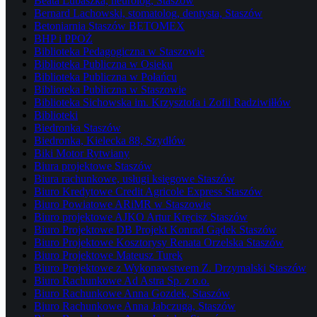
Beata Lubaszka, neurolog, Staszów
Bernard Lachowski, stomatolog, dentysta, Staszów
Betoniarnia Staszów BETOMEX
BHP i PPOŻ
Biblioteka Pedagogiczna w Staszowie
Biblioteka Publiczna w Osieku
Biblioteka Publiczna w Połańcu
Biblioteka Publiczna w Staszowie
Biblioteka Sichowska im. Krzysztofa i Zofii Radziwiłłów
Biblioteki
Biedronka Staszów
Biedronka, Kielecka 88, Szydłów
Biki Motor Rytwiany
Biura projektowe Staszów
Biura rachunkowe, usługi księgowe Staszów
Biuro Kredytowe Credit Agricole Express Staszów
Biuro Powiatowe ARiMR w Staszowie
Biuro projektowe AJKO Artur Kręcisz Staszów
Biuro Projektowe DB Projekt Konrad Gądek Staszów
Biuro Projektowe Kosztorysy Renata Orzelska Staszów
Biuro Projektowe Mateusz Turek
Biuro Projektowe z Wykonawstwem Z. Drzymalski Staszów
Biuro Rachunkowe Ad Astra Sp. z o.o.
Biuro Rachunkowe Anna Gozdek, Staszów
Biuro Rachunkowe Anna Jabczuga, Staszów