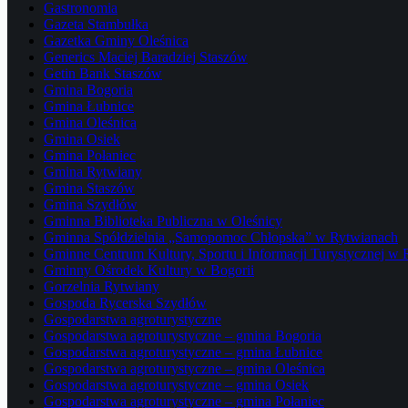
Gastronomia
Gazeta Stambułka
Gazetka Gminy Oleśnica
Generics Maciej Baradziej Staszów
Getin Bank Staszów
Gmina Bogoria
Gmina Łubnice
Gmina Oleśnica
Gmina Osiek
Gmina Połaniec
Gmina Rytwiany
Gmina Staszów
Gmina Szydłów
Gminna Biblioteka Publiczna w Oleśnicy
Gminna Spółdzielnia „Samopomoc Chłopska” w Rytwianach
Gminne Centrum Kultury, Sportu i Informacji Turystycznej w
Gminny Ośrodek Kultury w Bogorii
Gorzelnia Rytwiany
Gospoda Rycerska Szydłów
Gospodarstwa agroturystyczne
Gospodarstwa agroturystyczne – gmina Bogoria
Gospodarstwa agroturystyczne – gmina Łubnice
Gospodarstwa agroturystyczne – gmina Oleśnica
Gospodarstwa agroturystyczne – gmina Osiek
Gospodarstwa agroturystyczne – gmina Połaniec