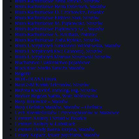
Biuro Rachunkowe Anna Janicka, Staszów
Biuro Rachunkowe Beata Dzieciuch, Staszów
Biuro Rachunkowe D. Czechowicz, Połaniec
Biuro Rachunkowe Elżbieta Szot, Staszów
Biuro Rachunkowe M. Piątkowska, Staszów
Biuro Rachunkowe Piątkowscy s.c., Staszów
Biuro Rachunkowe S. Barabasz, Połaniec
Biuro Rachunkowe Zofia Ryńska, Staszów
Biuro Ubezpieczeń Aleksandra Wróblewska, Staszów
Biuro Ubezpieczeń Ewa Gronostaj, Staszów
Biuro Ubezpieczeń Mateusz Staszewski Staszów
Blacharstwo i lakiernictwo pojazdowe
BlackRose Studio Tatuażu Staszów
Bogoria
BOR-TRANS Osiek
BoxGSM Komis Telefonów, Staszów
Bożena Kwiecień, radiolog, usg, Staszów
Budkor Bogdan Sałata, Wola Wiśniowska
Busy Jurkowice – Staszów
Busy Oleśnica Staszów, Staszów – Oleśnica
Cech Rzemieślników i Przedsiębiorców w Staszowie
Centrum Kultury i Sztuki w Połańcu
Centrum Kultury w Łubnicach
Centrum Urody Iwona Jarzyna, Staszów
Cezary Kopacz, lekarz psychiatra, Staszów