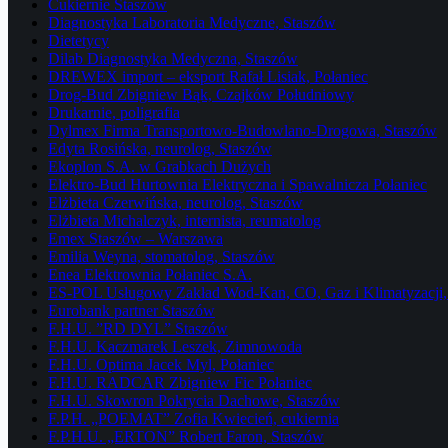
Cukiernie Staszów
Diagnostyka Laboratoria Medyczne, Staszów
Dietetycy
Dilab Diagnostyka Medyczna, Staszów
DREWEX import – eksport Rafał Lisiak, Połaniec
Drog-Bud Zbigniew Bąk, Czajków Południowy
Drukarnie, poligrafia
Dylmex Firma Transportowo-Budowlano-Drogowa, Staszów
Edyta Rosińska, neurolog, Staszów
Ekoplon S.A. w Grabkach Dużych
Elektro-Bud Hurtownia Elektryczna i Spawalnicza Połaniec
Elżbieta Czerwińska, neurolog, Staszów
Elżbieta Michalczyk, internista, reumatolog
Emex Staszów – Warszawa
Emilia Weyna, stomatolog, Staszów
Enea Elektrownia Połaniec S.A.
ES-POL Usługowy Zakład Wod-Kan, CO, Gaz i Klimatyzacji, 
Eurobank partner Staszów
F.H.U. ”RD DYL” Staszów
F.H.U. Kaczmarek Leszek, Zimnowoda
F.H.U. Optima Jacek Myl, Połaniec
F.H.U. RADCAR Zbigniew Fic Połaniec
F.H.U. Skowron Pokrycia Dachowe, Staszów
F.P.H. „POEMAT” Zofia Kwiecień, cukiernia
F.P.H.U. „ERTON” Robert Faron, Staszów